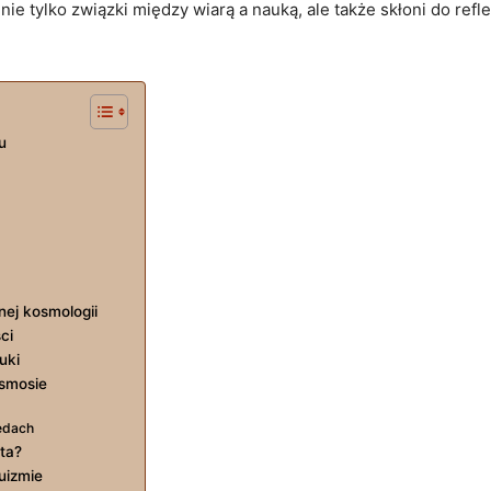
nie tylko związki między wiarą a nauką, ale także skłoni do refle
u
nej kosmologii
ci
uki
osmosie
edach
ta?
uizmie