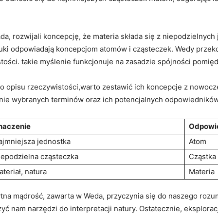
ada, rozwijali koncepcję, że materia składa się z niepodzielnych
uki odpowiadają koncepcjom atomów i cząsteczek. Wedy przeko
ści. takie myślenie funkcjonuje na zasadzie spójności pomię
o opisu rzeczywistości,warto zestawić ich koncepcje z nowocz
anie wybranych terminów oraz ich potencjalnych odpowiednikó
naczenie
Odpowie
ajmniejsza jednostka
Atom
iepodzielna cząsteczka
Cząstka
teriał, natura
Materia
żytna mądrość, zawarta w Weda, przyczynia się do naszego rozum
zyć nam narzędzi do interpretacji natury. Ostatecznie, eksplorac