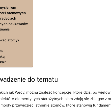
myśleniem
teorii atomowych
tradycjach
esnych naukowców
znania
ywać atomy?
em
uką
ika?
wadzenie do tematu
akich jak Wedy, można znaleźć koncepcje, które dziś, po wielo
iektóre elementy tych starożytnych pism zdają się zbiegać z 
 mogły przewidzieć istnienie atomów, które stanowią fundament