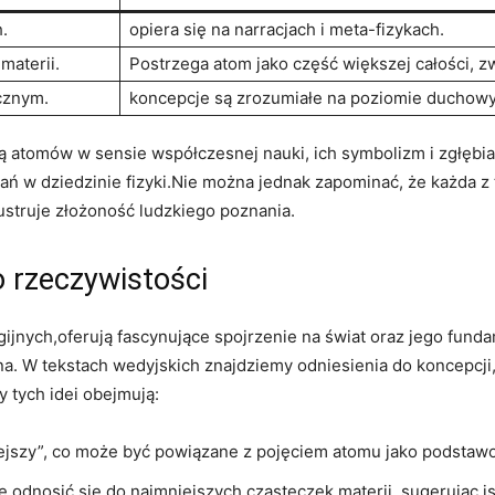
.
opiera się na narracjach i meta-fizykach.
materii.
Postrzega atom jako część większej całości, 
cznym.
koncepcje są zrozumiałe na poziomie duchow
ą atomów w sensie współczesnej nauki, ich symbolizm i zgłębi
ań w dziedzinie fizyki.Nie można jednak zapominać, że każda z
lustruje złożoność ludzkiego poznania.
o rzeczywistości
igijnych,oferują fascynujące spojrzenie na świat oraz jego fun
fna. W tekstach wedyjskich znajdziemy odniesienia do koncepcj
y tych idei obejmują:
ejszy”, co może być powiązane z pojęciem atomu jako podstawow
e odnosić się do najmniejszych cząsteczek materii, sugerując is