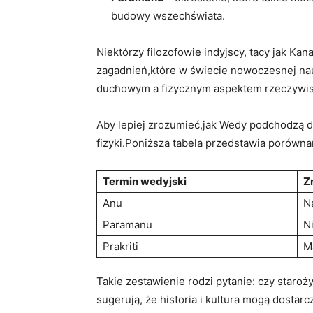
budowy wszechświata.
Niektórzy filozofowie indyjscy, tacy jak Kan
zagadnień,które w świecie nowoczesnej na
duchowym a fizycznym aspektem rzeczywisto
Aby lepiej zrozumieć,jak Wedy podchodzą d
fizyki.Poniższa tabela przedstawia porówn
Termin wedyjski
Z
Anu
N
Paramanu
N
Prakriti
Ma
Takie zestawienie rodzi pytanie: czy staro
sugerują, że historia i kultura mogą dostarc