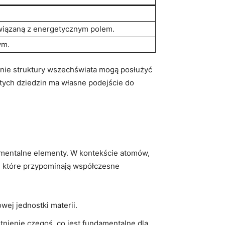
związaną z energetycznym polem.
ym.
anie struktury wszechświata mogą posłużyć
 tych dziedzin ma własne podejście do
damentalne elementy. W kontekście atomów,
i, które przypominają współczesne
ej jednostki materii.
tnienie czegoś, co jest fundamentalne dla