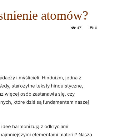
stnienie atomów?
471
0
daczy i myślicieli. Hinduizm, jedna z
 Wedy, starożytne teksty hinduistyczne,
z więcej osób zastanawia się, czy
znych, które dziś są fundamentem naszej
e idee harmonizują z odkryciami
e najmniejszymi elementami materii? Nasza