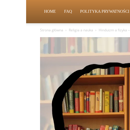
HOME
FAQ
POLITYKA PRYWATNOŚCI
Strona główna
Religia a nauka
Hinduizm a fizyka 