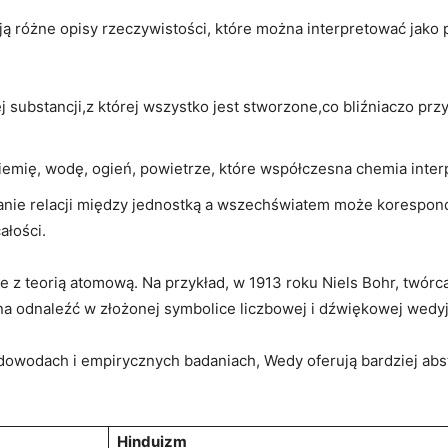
ą różne opisy rzeczywistości, które można interpretować jako p
 substancji,z której wszystko jest stworzone,co bliźniaczo p
iemię, wodę, ogień, powietrze, które współczesna chemia interp
nie relacji między jednostką a wszechświatem może korespondow
ałości.
je z teorią atomową. Na przykład, w 1913 roku Niels Bohr, twór
a odnaleźć w złożonej symbolice liczbowej i dźwiękowej wedyj
wodach i empirycznych badaniach, Wedy oferują bardziej abstra
Hinduizm