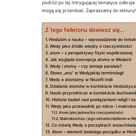
podróż po tej intrygującej tematyce odkryje 
mogą się przenikać. Zapraszamy do lektury!
Z tego felietonu dowiesz się...
Hinduizm a nauka – wprowadzenie do temat
Wedy jako źródło wiedzy o rzeczywistości
atom – z perspektywy fizyki współczesnej
Jak wygląda koncepcja atomu w Wedach
Wedy i atomy – czy istnieje paralela?
Słowo „anu” w Wedyjskiej terminologii
Wedy a atomizmy w filozofii Indii
Działanie atomów w kontekście hinduistycz
Nauki przyrodnicze w kontekście duchowoś
Historia badań nad powiązaniami religii i na
Wedy jako przewodnik po mikro- i makrok
Atom jako jednostka rzeczywistości
Makrokosmos i jego odzwierciedlenie w W
Co mówią Wedy o początkach wszechświa
Atom – element boskiego porządku w Hind