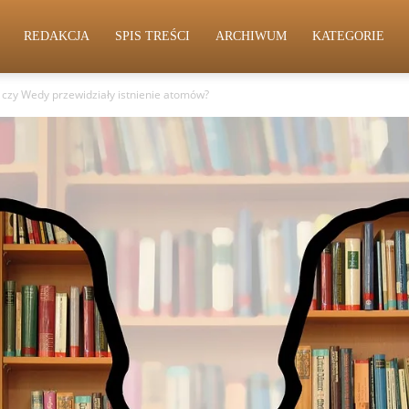
REDAKCJA
SPIS TREŚCI
ARCHIWUM
KATEGORIE
– czy Wedy przewidziały istnienie atomów?