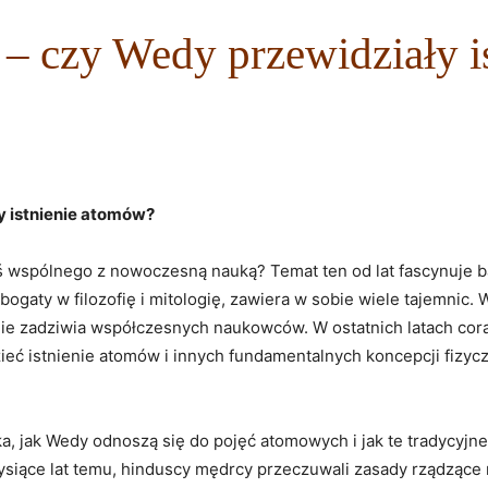
 – czy Wedy przewidziały i
y istnienie atomów?
oś wspólnego z nowoczesną nauką? Temat ten od lat fascynuje ba
, bogaty w filozofię i mitologię, zawiera w sobie wiele tajemnic.
nie zadziwia współczesnych naukowców. W ostatnich latach cora
ieć istnienie atomów i innych fundamentalnych koncepcji fizyc
ka, jak Wedy odnoszą się do pojęć atomowych i jak te tradycyjn
 tysiące lat temu, hinduscy mędrcy przeczuwali zasady rządząc