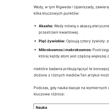
Wedy, w tym Rigweda i Upaniszady, zawieraj
kilka kluczowych punktów:
Akasha:
Wedy mówią o akaszy,eterycznej
przestrzeni kwantowej.
Pięć żywiołów:
Opisują cztery żywioły: z
Mikrokosmos i makrokosmos:
Postrzega
której każdy atom jest częścią większej c
niektóre badania próbują łączyć te koncepc
złożone z różnych mediów.Ten artykuł możn
Podczas, gdy nauka bazuje na wymiernych do
kluczowe różnice:
Nauka