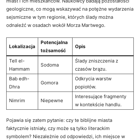
miast i ich mieszkańców. Naukowcy badają pozostałości
geologiczne, co mogą wskazywać na potężne wydarzenia
sejsmiczne w tym regionie, których ślady można
odnaleźć w osadach wokół Morza Martwego.
Potencjalna
Lokalizacja
Opis
tożsamość
Tell el-
Ślady zniszczenia z
Sodoma
Hammam
czasów brązu.
Bab edh-
Odkrycia warstw
Gomora
Dhra
popiołów.
Interesujące fragmenty
Nimrim
Niepewne
w kontekście handlu.
Pojawia się zatem pytanie: czy te biblijne miasta
faktycznie istniały, czy może są tylko literackim
symbolem? Niezależnie od odpowiedzi, ich miejsce w