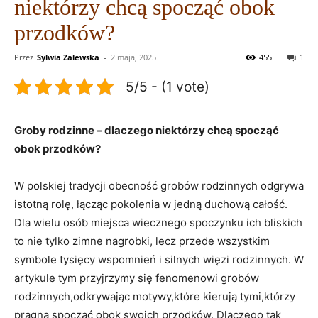
niektórzy chcą spocząć obok
przodków?
Przez
Sylwia Zalewska
-
2 maja, 2025
455
1
5/5 - (1 vote)
Groby rodzinne – dlaczego niektórzy chcą spocząć
obok przodków?
W polskiej tradycji obecność grobów rodzinnych odgrywa
istotną rolę, łącząc pokolenia w jedną duchową całość.
Dla wielu osób miejsca wiecznego spoczynku ich bliskich
to nie tylko zimne nagrobki, lecz przede wszystkim
symbole tysięcy wspomnień i silnych więzi rodzinnych. W
artykule tym przyjrzymy się fenomenowi grobów
rodzinnych,odkrywając motywy,które kierują tymi,którzy
pragną spocząć obok swoich przodków. Dlaczego tak