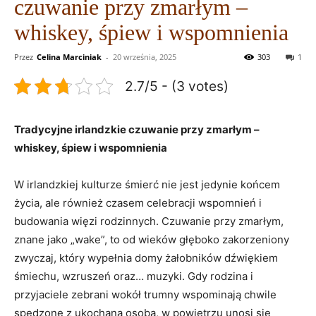
czuwanie przy zmarłym –
whiskey, śpiew i wspomnienia
Przez
Celina Marciniak
-
20 września, 2025
303
1
2.7/5 - (3 votes)
Tradycyjne irlandzkie czuwanie przy zmarłym –
whiskey, śpiew i wspomnienia
W irlandzkiej kulturze śmierć nie jest jedynie końcem
życia, ale również czasem celebracji wspomnień i
budowania więzi rodzinnych. Czuwanie przy zmarłym,
znane jako „wake”, to od wieków głęboko zakorzeniony
zwyczaj, który wypełnia domy żałobników dźwiękiem
śmiechu, wzruszeń oraz… muzyki. Gdy rodzina i
przyjaciele zebrani wokół trumny wspominają chwile
spędzone z ukochaną osobą, w powietrzu unosi się