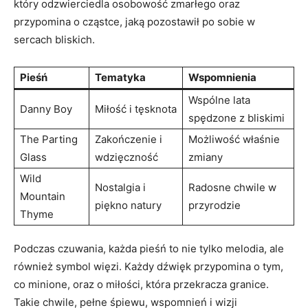
który odzwierciedla osobowość zmarłego oraz
przypomina o cząstce, jaką pozostawił po sobie w
sercach bliskich.
Pieśń
Tematyka
Wspomnienia
Wspólne lata
Danny Boy
Miłość i tęsknota
spędzone z bliskimi
The Parting
Zakończenie i
Możliwość właśnie
Glass
wdzięczność
zmiany
Wild
Nostalgia i
Radosne chwile w
Mountain
piękno natury
przyrodzie
Thyme
Podczas czuwania, każda pieśń to nie tylko melodia, ale
również symbol więzi. Każdy dźwięk przypomina o tym,
co minione, oraz o miłości, która przekracza granice.
Takie chwile, pełne śpiewu, wspomnień i wizji