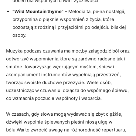
doceń dla wspólnych chwil i życzliwości.
“Wild Mountain thyme”
– Melodia ta, pełna nostalgii,
przypomina o pięknie wspomnień z życia, które
pozostają z rodziną i przyjaciółmi po odejściu bliskiej
osoby.
Muzyka podczas czuwania ma moc,by załagodzić ból oraz
odtworzyć wspomnienia,które są zarówno radosne,jak i
smutne. towarzysząc wędrującym myślom, śpiew i
akompaniament instrumentów wypełniają przestrzeń,
tworząc swoiste duchowe przeżycie. Wiele osób,
uczestnicząc w czuwaniu, dołącza do wspólnego śpiewu,
co wzmacnia poczucie wspólnoty i wsparcia.
W czasach, gdy słowa mogą wydawać się zbyt ciężkie,
dźwięki wspólnie śpiewanych pieśni niosą ulgę w
bólu.Warto zwrócić uwagę na różnorodność repertuaru,