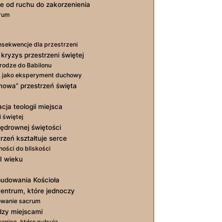
e od ruchu do zakorzenienia
trum
onsekwencje dla przestrzeni
 kryzys przestrzeni świętej
rodze do Babilonu
a jako eksperyment duchowy
mowa” przestrzeń święta
cja teologii miejsca
i świętej
wędrownej świętości
rzeń kształtuje serce
ności do bliskości
XI wieku
budowania Kościoła
entrum, które jednoczy
towanie sacrum
dzy miejscami
ranice, które pulsują