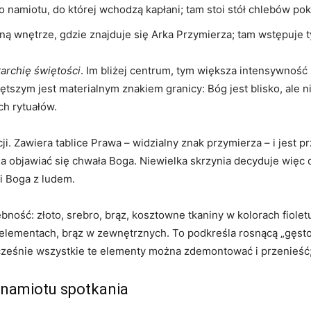
namiotu, do której wchodzą kapłani; tam stoi stół chlebów pokł
ą wnętrze, gdzie znajduje się Arka Przymierza; tam wstępuje ty
archię świętości
. Im bliżej centrum, tym większa intensywność 
zym jest materialnym znakiem granicy: Bóg jest blisko, ale nie 
ch rytuałów.
ji. Zawiera tablice Prawa – widzialny znak przymierza – i jest 
 objawiać się chwała Boga. Niewielka skrzynia decyduje więc o
ji Boga z ludem.
bność: złoto, srebro, brąz, kosztowne tkaniny w kolorach fiolet
lementach, brąz w zewnętrznych. To podkreśla rosnącą „gęstoś
cześnie wszystkie te elementy można zdemontować i przenieść;
a namiotu spotkania