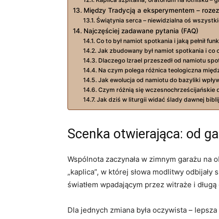
Między Tradycją a eksperymentem – roze
Świątynia serca – niewidzialna oś wszystk
Najczęściej zadawane pytania (FAQ)
Co to był namiot spotkania i jaką pełnił funk
Jak zbudowany był namiot spotkania i co o
Dlaczego Izrael przeszedł od namiotu spo
Na czym polega różnica teologiczna międz
Jak ewolucja od namiotu do bazyliki wpływ
Czym różnią się wczesnochrześcijańskie 
Jak dziś w liturgii widać ślady dawnej bibli
Scenka otwierająca: od g
Wspólnota zaczynała w zimnym garażu na ob
„kaplica”, w której słowa modlitwy odbijał
światłem wpadającym przez witraże i długą d
Dla jednych zmiana była oczywista – lepsza 