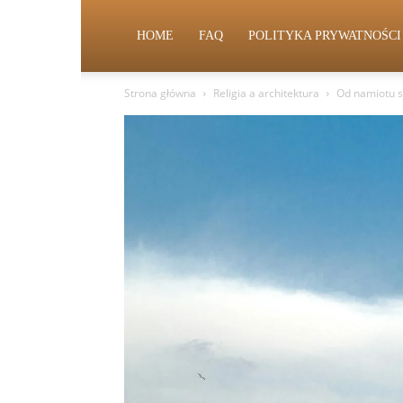
HOME
FAQ
POLITYKA PRYWATNOŚCI
Strona główna
Religia a architektura
Od namiotu sp