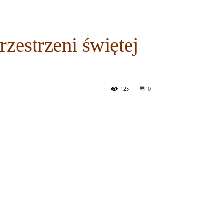
zestrzeni świętej
125
0