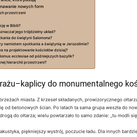
znawanie nowych form
ich przestrzeni
cję w Biblii?
znaczał jego trójdzielny układ?
tkania do świątyni Salomona?
y namiotem spotkania a świątynią w Jerozolimie?
a na projektowanie kościołów dzisiaj?
domus ecclesiae od późniejszych bazylik?
jnej hierarchii przestrzeni?
arażu–kaplicy do monumentalnego koś
rzeżach miasta. Z krzeseł składanych, prowizorycznego ołtarza
y się od betonowych ścian. Po latach ta sama grupa weszła do n
rogą do ołtarza; wielu powtarzało to samo zdanie: „tu modli się
akustyka, piękniejszy wystrój, poczucie ładu. Dla innych bardzi