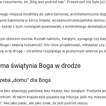
e rozumienie, że „Bóg jest pośród nas”. Przestrzeń nie była już
ego miejsca modlitwy do zakorzenionej, architektonicznie dopr
iątynia Salomona w sercu miasta, wczesnochrześcijańskie domu
 – każde z tych rozwiązań powstawało z konkretnego doświadcze
m zbiorem murów. Kształt namiotu, świątyni, synagogi czy bazyl
 Boga i własną tożsamość. Kto chce projektować, odnawiać czy
ć się w tę drogę – od płótna rozpiętego w pustynnym wietrze po
oma świątynia Boga w drodze
trzeba „domu” dla Boga
ków bez własnego państwa, bez miasta, bez świątyni. Pustynia je
ntrum. W takim krajobrazie pojawia się intuicja: jeśli my miesz
. Nie jako pałac, ale jako znak, że jest pośród obozu.