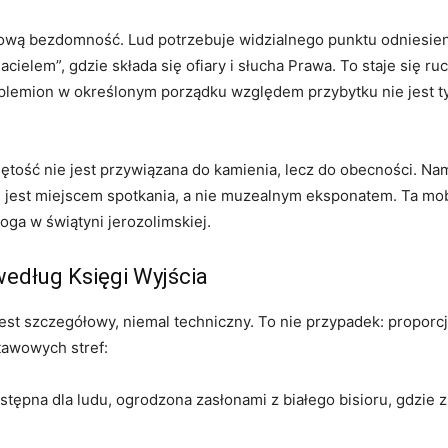
ową bezdomność. Lud potrzebuje widzialnego punktu odniesieni
jacielem”, gdzie składa się ofiary i słucha Prawa. To staje się
lemion w określonym porządku względem przybytku nie jest tylk
ętość nie jest przywiązana do kamienia, lecz do obecności. Na
 jest miejscem spotkania, a nie muzealnym eksponatem. Ta mob
oga w świątyni jerozolimskiej.
według Księgi Wyjścia
est szczegółowy, niemal techniczny. To nie przypadek: proporcj
stawowych stref:
ępna dla ludu, ogrodzona zasłonami z białego bisioru, gdzie zna