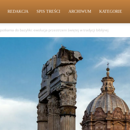
REDAKCJA
SPIS TREŚCI
ARCHIWUM
KATEGORIE
otkania do bazyliki: ewolucja przestrzeni świętej w tradycji biblijnej