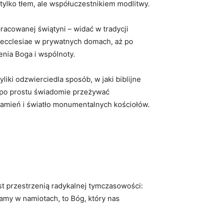
 tylko tłem, ale współuczestnikiem modlitwy.
acowanej świątyni – widać w tradycji
s ecclesiae w prywatnych domach, aż po
nia Boga i wspólnoty.
iki odzwierciedla sposób, w jaki biblijne
 po prostu świadomie przeżywać
 kamień i światło monumentalnych kościołów.
st przestrzenią radykalnej tymczasowości:
kamy w namiotach, to Bóg, który nas