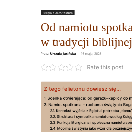
Religia a architektura
Od namiotu spotkan
w tradycji biblijne
Przez
Urszula Jasińska
-
16 maja, 2026
Rate this post
Z tego felietonu dowiesz się...
Scenka otwierająca: od garażu–kaplicy do 
Namiot spotkania – ruchoma świątynia Bog
Kontekst wyjścia z Egiptu i potrzeba „domu
Struktura i symbolika namiotu według Księg
Funkcja liturgiczna i społeczna namiotu sp
Mobilna świątynia jako wzór dla późniejsz