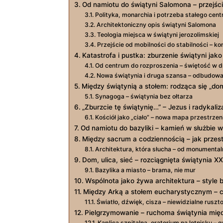
Od namiotu do świątyni Salomona – przejści
Polityka, monarchia i potrzeba stałego cen
Architektoniczny opis świątyni Salomona
Teologia miejsca w świątyni jerozolimskiej
Przejście od mobilności do stabilności – k
Katastrofa i pustka: zburzenie świątyni jako
Od centrum do rozproszenia – świętość w d
Nowa świątynia i druga szansa – odbudow
Między świątynią a stołem: rodząca się „do
Synagoga – świątynia bez ołtarza
„Zburzcie tę świątynię…” – Jezus i radykaliza
Kościół jako „ciało” – nowa mapa przestrzen
Od namiotu do bazyliki – kamień w służbie 
Między sacrum a codziennością – jak przest
Architektura, która słucha – od monumental
Dom, ulica, sieć – rozciągnięta świątynia X
Bazylika a miasto – brama, nie mur
Wspólnota jako żywa architektura – style 
Między Arką a stołem eucharystycznym – c
Światło, dźwięk, cisza – niewidzialne rusz
Pielgrzymowanie – ruchoma świątynia mię
Kaplica szpitalna, oratorium na lotnisku – g