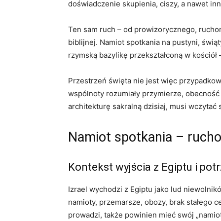
doświadczenie skupienia, ciszy, a nawet inn
Ten sam ruch – od prowizorycznego, ruchom
biblijnej. Namiot spotkania na pustyni, św
rzymską bazylikę przekształconą w kościół
Przestrzeń święta nie jest więc przypadkowy
wspólnoty rozumiały przymierze, obecność
architekturę sakralną dzisiaj, musi wczyta
Namiot spotkania – ruch
Kontekst wyjścia z Egiptu i po
Izrael wychodzi z Egiptu jako lud niewolni
namioty, przemarsze, obozy, brak stałego ce
prowadzi, także powinien mieć swój „namiot”