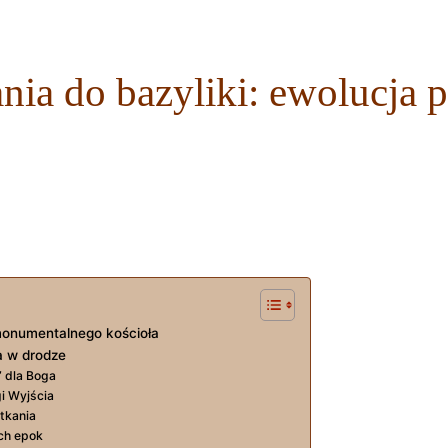
ia do bazyliki: ewolucja pr
j
monumentalnego kościoła
a w drodze
” dla Boga
i Wyjścia
otkania
ych epok