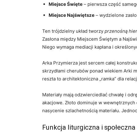
Miejsce Święte
– pierwsza część samego 
Miejsce Najświętsze
– wydzielone zasłon
Ten trójdzielny układ tworzy
przenośną hier
Zasłona między Miejscem Świętym a Najświęts
Niego wymaga mediacji kapłana i określony
Arka Przymierza jest sercem całej konstrukc
skrzydłami cherubów ponad wiekiem Arki ma
reszta to architektoniczna „ramka” dla relac
Materiały mają odzwierciedlać chwałę i odrę
akacjowe. Złoto dominuje w wewnętrznych e
nasycenie szlachetnością materiału. Jedno
Funkcja liturgiczna i społeczn