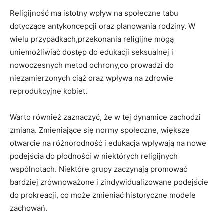
Religijność⁣ ma istotny wpływ⁢ na społeczne tabu
dotyczące antykoncepcji oraz planowania​ rodziny. ‍W
wielu przypadkach,przekonania⁣ religijne mogą⁤
uniemożliwiać dostęp⁤ do‍ edukacji seksualnej i
nowoczesnych metod ochrony,co prowadzi ⁢do
niezamierzonych ciąż oraz wpływa na zdrowie​
reprodukcyjne kobiet.
Warto również zaznaczyć, że⁢ w tej dynamice zachodzi
zmiana.​ Zmieniające się normy ⁢społeczne, większe
otwarcie na różnorodność i edukacja wpływają na nowe
podejścia do płodności w niektórych ‍religijnych‌
wspólnotach. Niektóre​ grupy⁣ zaczynają promować
bardziej zrównoważone i zindywidualizowane ⁤podejście
do ​prokreacji, co⁣ może zmieniać historyczne‍ modele
zachowań.