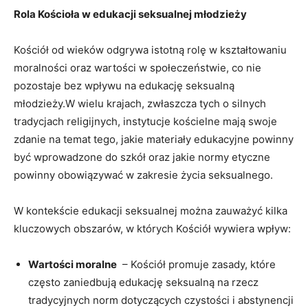
Rola Kościoła w edukacji seksualnej młodzieży
Kościół od ‍wieków odgrywa⁢ istotną rolę w kształtowaniu
moralności oraz wartości w społeczeństwie, co⁢ nie
pozostaje bez wpływu na edukację ⁢seksualną
młodzieży.W ⁣wielu krajach, zwłaszcza ⁢tych o silnych
tradycjach religijnych, instytucje kościelne mają swoje
zdanie na temat tego, jakie ​materiały edukacyjne‌ powinny
‌być wprowadzone⁤ do szkół⁢ oraz jakie normy etyczne
powinny obowiązywać w zakresie życia seksualnego.
W kontekście edukacji seksualnej można zauważyć kilka
kluczowych obszarów, w których Kościół wywiera wpływ:
Wartości moralne
‍ – Kościół ‌promuje ⁢zasady, które
często zaniedbują ⁢edukację seksualną‍ na‌ rzecz
tradycyjnych norm dotyczących czystości i abstynencji