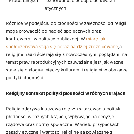
Protestantyzm
różnorodność⁤ podejść do kwestii
etycznych
Różnice w podejściu do płodności w zależności ⁤od⁢ religii
mogą prowadzić do napięć społecznych ⁢oraz ​
kontrowersji⁣ w polityce publicznej. W
miarę jak⁤
społeczeństwa stają się coraz bardziej zróżnicowane
,a
religijne nauki ścierają się z‌ nowoczesnymi poglądami​ na
temat praw reprodukcyjnych,zauważalne jest,jak ważne
staje się dialogue między‍ kulturami i ⁢religiami w obszarze
polityki płodności.
Religijny‍ kontekst polityki płodności w różnych krajach
Religia odgrywa kluczową rolę ⁢w kształtowaniu polityki
płodności w różnych krajach, wpływając na decyzje
rządowe oraz normy społeczne. ⁢W ‍wielu przypadkach
zasady etyczne i wartości ​religijne są powiązane z