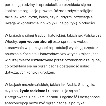
percepcją​ rodziny i reprodukcji, co przekłada się na
⁢konkretne regulacje⁢ prawne. Różne tradycje ‍religijne,
takie jak katolicyzm, islam,‍ czy buddyzm, przyciągają
‌uwagę w kontekście ich wpływu na politykę płodności.
W krajach o silnej⁢ tradycji katolickiej, takich jak Polska czy
Włochy,⁢
opór wobec aborcji
⁣oraz sprzeciw ‍wobec
stosowania​ wspomaganej‌ reprodukcji wynikają często z
‍nauczania Kościoła. Ustawodawstwo w tych krajach jest
w dużej mierze ‍kształtowane ‍przez przekonania religijne,
⁢co przekłada​ się na ograniczoną dostępność usług
dotyczących kontroli urodzeń.
W krajach muzułmańskich, takich⁤ jak Arabia Saudyjska
czy Iran,⁢
życie rodzinne
i reprodukcja są ściśle
‌zintegrowane​ z⁤ naukami Koranu. Legalność i dostępność
antykoncepcji może być ograniczona, a⁤ polityka