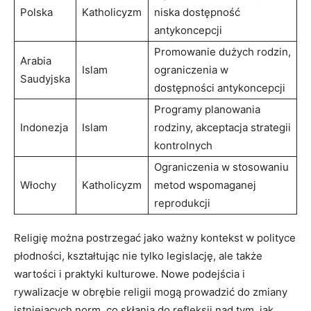
Polska
Katholicyzm
niska dostępność
antykoncepcji
Promowanie dużych rodzin,
Arabia
Islam
‍ograniczenia ⁢w
Saudyjska
dostępności antykoncepcji
Programy planowania ​
Indonezja
Islam
rodziny, akceptacja strategii
kontrolnych
Ograniczenia w⁣ stosowaniu
Włochy
Katholicyzm
metod wspomaganej
reprodukcji
Religię można postrzegać jako ważny kontekst​ w polityce
płodności, kształtując nie tylko legislację,‌ ale także
wartości i praktyki kulturowe. Nowe podejścia i
rywalizacje w obrębie religii mogą prowadzić do zmiany ​
istniejących ⁢norm, co skłania ⁣do refleksji nad tym, jak