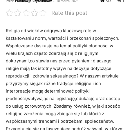
Przez
Publikacje Czytelników
-
10 marca, 2025
513
1
Rate this post
Religia od wieków‌ odgrywa ‌kluczową rolę w
kształtowaniu norm, wartości i przekonań społecznych.​
Współczesne dyskusje ⁤na ‍temat polityki płodności w
wielu ​krajach często zderzają⁢ się z religijnymi
doktrynami,co stawia nas ‍przed pytaniem: dlaczego
religie mają tak istotny wpływ na decyzje dotyczące
reprodukcji i zdrowia ⁤seksualnego? W‌ naszym artykule
przyjrzymy ⁤się,jak różne tradycje religijne i ich
interpreacje mogą ‌determinować polityki ​
płodności,wpływając na legislację,edukację oraz dostęp
⁤do usług zdrowotnych.‌ Zbadamy‍ również, w ⁣jaki sposób
religijne założenia mogą zbiegać się lub kłócić z
współczesnymi ⁤trendami ‌i potrzebami społeczeństw.‍
Przygotujcie⁤ się na fascynującą podróż w ⁤świat, w którym