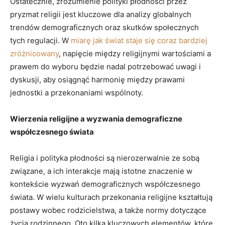
Ostatecznie,⁢ zrozumienie polityki płodności przez⁢
pryzmat religii jest kluczowe dla analizy globalnych
trendów demograficznych oraz skutków​ społecznych
tych regulacji.​ W
miarę jak‍ świat ⁢staje się coraz bardziej
zróżnicowany
,⁢ napięcie⁣ między ⁤religijnymi wartościami a
‌prawem do wyboru będzie nadal potrzebować uwagi⁤ i
dyskusji, aby osiągnąć ‍harmonię między prawami
jednostki a przekonaniami wspólnoty.
Wierzenia religijne a wyzwania‍ demograficzne
współczesnego świata
Religia i‍ polityka ⁢płodności są nierozerwalnie ze sobą
związane, a ich interakcje⁤ mają istotne⁢ znaczenie w
kontekście wyzwań demograficznych współczesnego
świata. W wielu kulturach przekonania religijne kształtują
postawy wobec rodzicielstwa, a także normy ⁤dotyczące
życia rodzinnego. Oto kilka kluczowych elementów, które