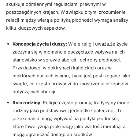
skutkuje odmiennymi regulacjami prawnymi⁢ w
poszczególnych krajach. W związku z tym, zrozumienie
relacji między wiarą a polityką płodności wymaga analizy ​
kilku kluczowych aspektów.
Koncepcja życia i duszy:
Wiele religii uważa,że życie
zaczyna się⁢ w momencie poczęcia,co wpływa na ich
stanowisko w sprawie ​aborcji i ochrony płodności.
Przykładowo, w doktrynach katolickich oraz w
niektórych nurtach islamu, życie jest ⁢postrzegane jako
święte, co często ⁤prowadzi do zaostrzenia przepisów
dotyczących aborcji.
Rola ‍rodziny:
Religie często promują tradycyjny model
rodziny jako⁣ podstawowej jednostki społecznej. Te
przekonania mogą⁣ wpływać na polityki ⁤płodności,
które faworyzują prokreację jako wartość‍ moralną, a
mogą⁢ ograniczać dostęp‍ do środków