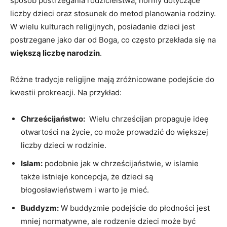
sposób postrzegania rodzicielstwa, normy dotyczące
liczby dzieci oraz‍ stosunek do metod planowania rodziny.
W wielu kulturach⁤ religijnych, posiadanie⁤ dzieci jest
postrzegane jako dar od ⁤Boga, co często przekłada się⁣ na
większą liczbę narodzin
.
Różne tradycje religijne mają‌ zróżnicowane podejście⁤ do
kwestii prokreacji. Na przykład:
Chrześcijaństwo:
​ Wielu chrześcijan propaguje ideę
otwartości na życie, co może prowadzić do ⁤większej
liczby dzieci w rodzinie.
Islam:
podobnie ⁣jak w chrześcijaństwie, w islamie
także istnieje koncepcja, że dzieci są
błogosławieństwem⁤ i warto je mieć.
Buddyzm:
W buddyzmie​ podejście do płodności⁢ jest
mniej normatywne,⁢ ale rodzenie dzieci może być