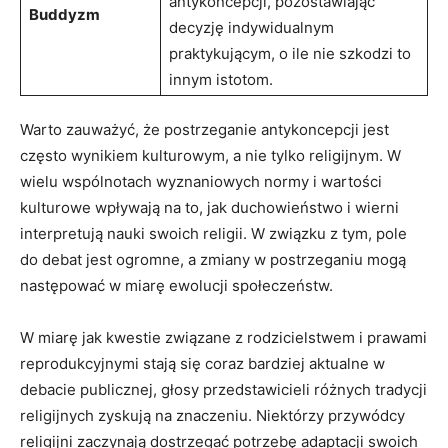
antykoncepcji, pozostawiając
Buddyzm
decyzję ‍indywidualnym
praktykującym, o ile nie szkodzi to⁢
innym istotom.
Warto zauważyć, że​ postrzeganie antykoncepcji jest
często wynikiem kulturowym, a nie tylko religijnym. W
wielu wspólnotach wyznaniowych‌ normy i wartości
‌kulturowe wpływają na to, jak duchowieństwo⁤ i wierni
interpretują‌ nauki swoich⁤ religii. W związku z tym, pole
do‌ debat jest ⁢ogromne, a zmiany w postrzeganiu mogą
następować w miarę ewolucji społeczeństw.
W ⁢miarę jak kwestie związane z rodzicielstwem ‌i prawami
reprodukcyjnymi stają się coraz ⁤bardziej aktualne w
debacie publicznej, głosy ​przedstawicieli różnych tradycji
religijnych zyskują na znaczeniu. Niektórzy przywódcy
religijni zaczynają ​dostrzegać potrzebę​ adaptacji swoich