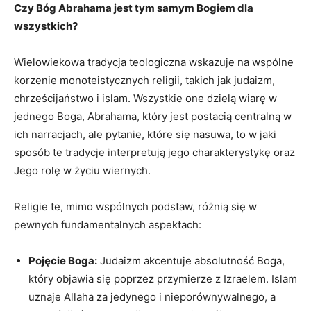
Czy Bóg Abrahama‍ jest tym samym Bogiem dla
wszystkich?
Wielowiekowa tradycja teologiczna wskazuje na wspólne
korzenie monoteistycznych religii, takich jak ⁣judaizm,⁢
chrześcijaństwo ⁣i islam.‌ Wszystkie one dzielą wiarę‌ w
jednego Boga, Abrahama, który jest postacią centralną w​
ich narracjach, ale pytanie, ⁤które ​się nasuwa, to ⁣w jaki
sposób ⁢te tradycje interpretują‍ jego charakterystykę oraz
Jego rolę w życiu wiernych.
Religie te, ‍mimo wspólnych ⁢podstaw, różnią się ⁤w
⁢pewnych fundamentalnych aspektach:
Pojęcie Boga:
Judaizm akcentuje absolutność Boga,
który objawia się poprzez przymierze z Izraelem. Islam
‌uznaje ‍Allaha ⁢za jedynego i​ nieporównywalnego, ‌a