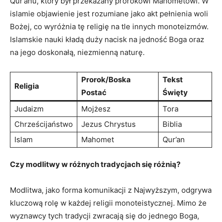
Qur’anu, ‍który‌ był przekazany prorokowi Mahometowi. W
islamie ‍objawienie ⁣jest rozumiane jako akt ‍pełnienia woli
Bożej, co wyróżnia tę religię⁤ na tle innych monoteizmów.
Islamskie ⁢nauki‌ kładą duży nacisk na jedność‌ Boga oraz
⁣na jego doskonałą, niezmienną naturę.
Prorok/Boska
Tekst
Religia
Postać
Święty
Judaizm
Mojżesz
Tora
Chrześcijaństwo
Jezus Chrystus
Biblia
Islam
Mahomet
Qur’an
Czy modlitwy w⁢ różnych tradycjach się różnią?
Modlitwa, jako forma komunikacji z ⁤Najwyższym,⁤ odgrywa
kluczową ⁣rolę w ⁢każdej religii monoteistycznej. Mimo że ​
wyznawcy tych tradycji zwracają się do jednego Boga,