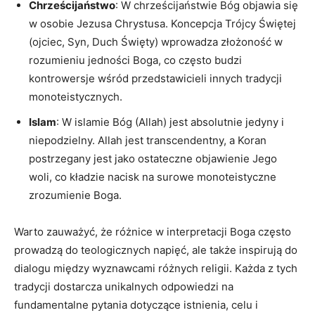
Chrześcijaństwo
:​ W chrześcijaństwie Bóg objawia się
w osobie Jezusa ⁢Chrystusa. Koncepcja ⁢Trójcy Świętej
(ojciec, Syn, Duch Święty) wprowadza złożoność ‌w‍
rozumieniu‌ jedności ⁢Boga, co często ⁢budzi
kontrowersje wśród przedstawicieli innych⁣ tradycji
monoteistycznych.
Islam
: W islamie Bóg (Allah) jest absolutnie jedyny i
niepodzielny. Allah ⁣jest transcendentny, ⁤a Koran
postrzegany jest jako ostateczne objawienie Jego
woli, co kładzie ‍nacisk na surowe monoteistyczne
zrozumienie Boga.
Warto zauważyć, że różnice w interpretacji ‌Boga‍ często
prowadzą do teologicznych napięć, ⁢ale także inspirują ⁣do
dialogu między wyznawcami różnych religii. ‌Każda ​z tych
tradycji ⁣dostarcza unikalnych‌ odpowiedzi​ na
fundamentalne pytania dotyczące istnienia,⁢ celu i