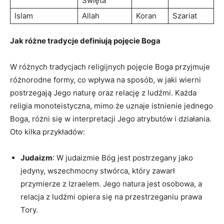
‍Święta
Islam
Allah
Koran
Szariat
Jak różne tradycje definiują pojęcie Boga
W różnych tradycjach religijnych pojęcie ⁢Boga przyjmuje​
różnorodne⁢ formy, co wpływa​ na sposób, w jaki wierni
⁣postrzegają Jego ​naturę oraz relację⁢ z ⁣ludźmi. ‍Każda
religia monoteistyczna, mimo że uznaje‍ istnienie⁤ jednego
Boga, różni się w interpretacji Jego atrybutów⁣ i działania.
Oto⁤ kilka​ przykładów:
Judaizm
: W​ judaizmie Bóg⁤ jest postrzegany jako
jedyny,⁤ wszechmocny stwórca, który​ zawarł
przymierze‌ z Izraelem. Jego ⁣natura jest osobowa, a
relacja z ludźmi⁣ opiera się⁤ na przestrzeganiu prawa
Tory.