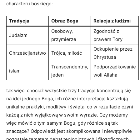
charakteru boskiego:
Tradycja
Obraz Boga
Relacja z ludźmi
Osobowy,⁢
Zgodność ‍z
Judaizm
przymierze
prawem ⁣Tory
Odkupienie przez
Chrześcijaństwo
Trójca, miłość
Chrystusa
Transcendentny,
Podporządkowanie
islam
jeden
woli Allaha
tak więc,⁣ chociaż​ wszystkie trzy tradycje koncentrują się
na idei ⁤jednego Boga, ich różne ⁤interpretacje kształtują
unikalne praktyki, modlitwy i święta, co‍ w rezultacie czyni
⁢każdą z nich wyjątkową w ‍swoim wyrazie. Czy​ możemy⁢
więc ⁢mówić o tym‌ samym Bogu, gdy różnice są⁤ tak
znaczące? Odpowiedź⁤ jest skomplikowana‌ i⁣ niewątpliwie
pozostaje tematem debat teologicznych i filozoficznych