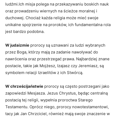
ludźmi.Ich ‌misja polega‌ na przekazywaniu boskich nauk
oraz prowadzeniu wiernych na⁣ ścieżce⁣ moralnej ‌i
duchowej. Chociaż każda religia może mieć swoje
⁤unikalne spojrzenie na proroków, ich fundamentalna⁢ rola⁣
jest bardzo⁢ podobna.
W judaizmie
prorocy są uznawani⁣ za ludzi wybranych
przez Boga, którzy mają za⁤ zadanie nawoływać ⁣do
nawrócenia oraz przestrzegać prawa. ⁢Najbardziej znane
postacie, takie jak Mojżesz,⁤ Izajasz czy Jeremiasz, są‌
symbolem relacji Izraelitów z ‌ich Stwórcą.
W chrześcijaństwie
prorocy są często postrzegani⁣ jako
zapowiedzi Mesjasza.⁣ Jezus Chrystus, będąc centralną
⁢postacią tej religii, wypełnia ​proroctwa ⁤Starego
⁣Testamentu. Oprócz niego, prorocy nowotestamentowi,
tacy ⁣jak Jan⁤ Chrzciciel,⁢ również mają swoje znaczenie ‌w