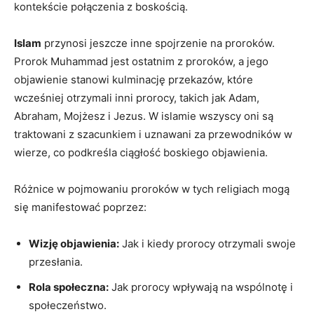
kontekście⁣ połączenia z ​boskością.
Islam
przynosi jeszcze inne spojrzenie⁢ na proroków.
Prorok Muhammad jest ostatnim z proroków, a jego
objawienie ⁢stanowi ⁢kulminację przekazów,⁤ które
‍wcześniej‌ otrzymali inni prorocy, takich​ jak Adam,
Abraham, Mojżesz i Jezus.⁤ W⁤ islamie‌ wszyscy ⁢oni są
traktowani z ‍szacunkiem i ‍uznawani ⁣za przewodników ​w
wierze, co⁣ podkreśla ciągłość ​boskiego objawienia.
Różnice ⁣w‍ pojmowaniu proroków⁣ w tych religiach⁣ mogą
się manifestować⁤ poprzez:
Wizję objawienia:
Jak i kiedy prorocy ⁢otrzymali swoje
przesłania.
Rola ‌społeczna:
Jak prorocy wpływają na wspólnotę i
społeczeństwo.