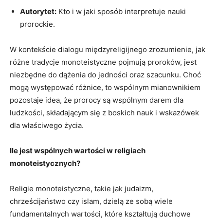
Autorytet:
⁤Kto i w​ jaki sposób interpretuje ⁤nauki
prorockie.
W kontekście⁤ dialogu międzyreligijnego zrozumienie, jak⁢
różne‍ tradycje monoteistyczne ⁢pojmują proroków,‌ jest
niezbędne do ⁢dążenia do jedności oraz⁢ szacunku.‍ Choć
mogą występować różnice, ⁣to ‌wspólnym mianownikiem
pozostaje idea,⁢ że prorocy ⁣są wspólnym ‍darem dla
‌ludzkości, składającym się z boskich nauk i wskazówek
⁣dla właściwego życia.
Ile jest wspólnych wartości w religiach
monoteistycznych?
Religie monoteistyczne, takie jak‍ judaizm,
chrześcijaństwo czy islam,⁤ dzielą ze sobą wiele
⁣fundamentalnych wartości, które⁢ kształtują duchowe