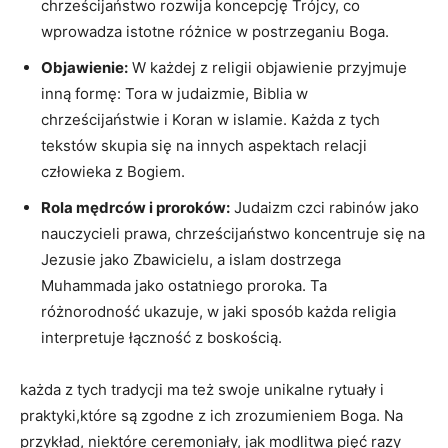
chrześcijaństwo rozwija koncepcję ‌Trójcy, co
wprowadza istotne różnice w postrzeganiu ‍Boga.
Objawienie:
W każdej z ⁣religii objawienie przyjmuje
inną ‌formę: Tora w⁢ judaizmie,⁣ Biblia w
chrześcijaństwie i Koran w⁤ islamie. Każda ‍z tych
‌tekstów ​skupia się na ⁤innych aspektach relacji
człowieka z ⁤Bogiem.
Rola ‍mędrców i proroków:
​Judaizm czci ⁢rabinów jako
nauczycieli prawa,⁢ chrześcijaństwo koncentruje się⁣ na
Jezusie‌ jako Zbawicielu, a islam​ dostrzega‌
Muhammada ‌jako ⁤ostatniego proroka. Ta
różnorodność ⁤ukazuje, w jaki ⁤sposób⁣ każda religia
interpretuje łączność⁤ z boskością.
każda​ z tych tradycji ma ‌też swoje⁢ unikalne rytuały i⁣
praktyki,które są zgodne z ich ​zrozumieniem Boga. Na
przykład, niektóre ⁣ceremoniały, jak⁣ modlitwa pięć razy