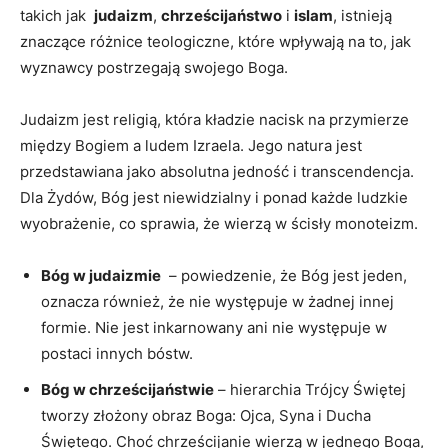
takich jak ‌
judaizm
,
chrześcijaństwo
⁣i
islam
, istnieją‌
znaczące ⁤różnice teologiczne, które ⁣wpływają na​ to, jak
wyznawcy ‍postrzegają swojego Boga.
Judaizm jest ⁤religią, która​ kładzie nacisk na przymierze
między Bogiem ‍a‍ ludem⁤ Izraela. ⁢Jego natura jest
przedstawiana jako ⁢absolutna jedność i transcendencja.
Dla Żydów, Bóg⁣ jest niewidzialny i ponad każde ludzkie
wyobrażenie, co⁣ sprawia, że‌ wierzą ‌w ‍ścisły monoteizm.
Bóg w judaizmie
‍ – powiedzenie, że Bóg jest jeden,
oznacza również, że nie ​występuje w żadnej innej
⁢formie. Nie jest inkarnowany ani nie występuje w
postaci innych bóstw.
Bóg‍ w ​chrześcijaństwie
– hierarchia Trójcy Świętej​
tworzy złożony⁢ obraz Boga: Ojca, ⁤Syna i Ducha
Świętego. Choć‌ chrześcijanie ⁣wierzą w jednego⁢ Boga,‌