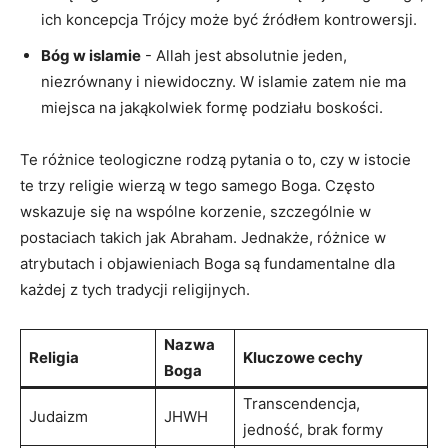
ich ​koncepcja ‍Trójcy może być źródłem kontrowersji.
Bóg w‌ islamie
-⁣ Allah ‌jest absolutnie jeden,‍
niezrównany i​ niewidoczny. W ⁣islamie zatem nie ma
miejsca na jakąkolwiek formę podziału boskości.
Te ⁣różnice⁤ teologiczne rodzą pytania o to,⁣ czy w ⁣istocie
te trzy religie‌ wierzą⁢ w tego samego Boga. Często
wskazuje‌ się ⁢na wspólne ⁢korzenie,⁢ szczególnie w
postaciach⁤ takich jak ‌Abraham. Jednakże, różnice w
atrybutach ​i objawieniach Boga są fundamentalne dla
każdej z‌ tych⁣ tradycji religijnych.
Nazwa‌
Religia
Kluczowe cechy
Boga
Transcendencja,
Judaizm
JHWH
jedność, brak formy