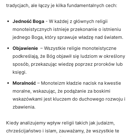
tradycjach, ale⁢ łączy je kilka fundamentalnych‌ cech:
Jedność Boga
-⁤ W każdej z⁣ głównych religii
monoteistycznych ‍istnieje ⁤przekonanie o istnieniu
jednego‍ Boga, który sprawuje władzę nad światem.
Objawienie
⁤ – Wszystkie ‍religie monoteistyczne
‍podkreślają, że⁤ Bóg objawił się ludziom⁤ w określony
⁢sposób, ⁤przekazując wiedzę poprzez proroków lub
księgi.
Moralność
– Monoteizm ‌kładzie nacisk‍ na⁤ kwestie
moralne, wskazując, że podążanie ⁣za boskimi
wskazówkami jest kluczem ⁤do ‍duchowego​ rozwoju i ​
zbawienia.
Kiedy analizujemy‍ wpływ religii takich jak⁣ judaizm,
chrześcijaństwo i islam, zauważamy, że⁣ wszystkie te