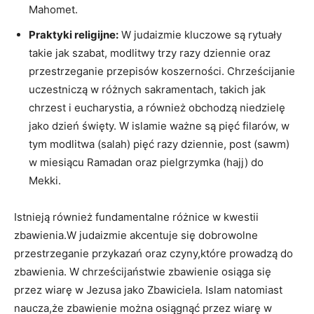
Mahomet.
Praktyki religijne:
W judaizmie​ kluczowe są rytuały
takie jak ⁣szabat, modlitwy trzy razy⁣ dziennie‌ oraz ​
przestrzeganie przepisów koszerności.​ Chrześcijanie
uczestniczą w różnych sakramentach, ​takich jak
chrzest i eucharystia, a‍ również obchodzą⁢ niedzielę
jako dzień ⁣święty. W islamie ważne są pięć filarów, ⁣w
tym‍ modlitwa (salah) ‍pięć razy dziennie, post‍ (sawm)
‍w ‌miesiącu Ramadan ‍oraz pielgrzymka (hajj) ⁢do
Mekki.
Istnieją ⁣również fundamentalne różnice ⁣w kwestii
zbawienia.W judaizmie akcentuje⁣ się dobrowolne
przestrzeganie przykazań oraz‌ czyny,które prowadzą do​
zbawienia. W chrześcijaństwie ‌zbawienie osiąga się
⁤przez wiarę w Jezusa‌ jako Zbawiciela. Islam ​natomiast​
naucza,że‌ zbawienie można osiągnąć‌ przez wiarę w