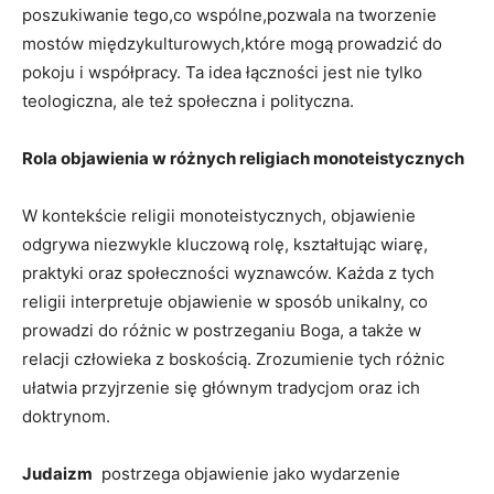
poszukiwanie tego,co‍ wspólne,pozwala ‌na tworzenie
mostów międzykulturowych,które mogą prowadzić do
⁤pokoju i współpracy. Ta idea łączności jest nie tylko
teologiczna, ale⁤ też społeczna ​i‌ polityczna.
Rola ⁣objawienia⁣ w⁢ różnych ‍religiach ​monoteistycznych
W kontekście‍ religii monoteistycznych, objawienie
odgrywa niezwykle ⁢kluczową rolę, kształtując wiarę,
praktyki oraz społeczności wyznawców.⁣ Każda z tych
religii interpretuje objawienie ‍w ⁤sposób unikalny, co
prowadzi do różnic w postrzeganiu Boga, ‍a także w
⁤relacji człowieka‍ z boskością. Zrozumienie ​tych różnic
ułatwia przyjrzenie się głównym tradycjom⁤ oraz ich
doktrynom.
Judaizm
‍ postrzega objawienie jako⁣ wydarzenie