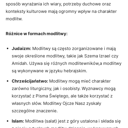
sposób wyrażania ich wiary, ⁢potrzeby duchowe ‌oraz
konteksty⁢ kulturowe mają ogromny wpływ na charakter​
modlitw.
Różnice w formach⁣ modlitwy:
Judaizm:
Modlitwy są często ⁢zorganizowane i mają⁤
swoje‌ określone ‍modlitwy,⁣ takie jak Szema Izrael ⁤czy
Amidah. Używa⁢ się różnych ⁢modlitewników,a ‍modlitwy
są ⁢wykonywane w języku hebrajskim.
Chrześcijaństwo:
Modlitwy mogą mieć charakter
zarówno liturgiczny, ⁣jak i osobisty.⁤ Wyznawcy mogą
korzystać ‍z Pisma‌ Świętego, ale także korzystać z⁣
własnych słów. Modlitwy Ojcze‌ Nasz zyskały‍
szczególne ⁢znaczenie.
Islam:
Modlitwa (salat)⁣ jest z góry ustalona i składa się