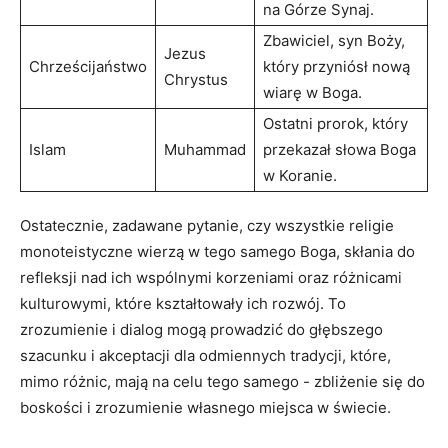
na Górze Synaj.
Zbawiciel, syn Boży,
Jezus
Chrześcijaństwo
który przyniósł nową
Chrystus
wiarę w Boga.
Ostatni ​prorok, który
Islam
Muhammad
przekazał⁤ słowa ​Boga
w Koranie.
Ostatecznie, zadawane pytanie,⁢ czy wszystkie ‍religie
monoteistyczne wierzą w tego samego‌ Boga, skłania do ​
refleksji nad ich wspólnymi korzeniami oraz ⁤różnicami
kulturowymi,‍ które kształtowały ich rozwój. To
zrozumienie ​i‌ dialog mogą ‍prowadzić ⁣do głębszego
szacunku ⁢i akceptacji dla ⁣odmiennych‍ tradycji, ⁣które,
mimo różnic, mają na celu tego ⁣samego -‍ zbliżenie‌ się do⁤
boskości i zrozumienie własnego miejsca w świecie.