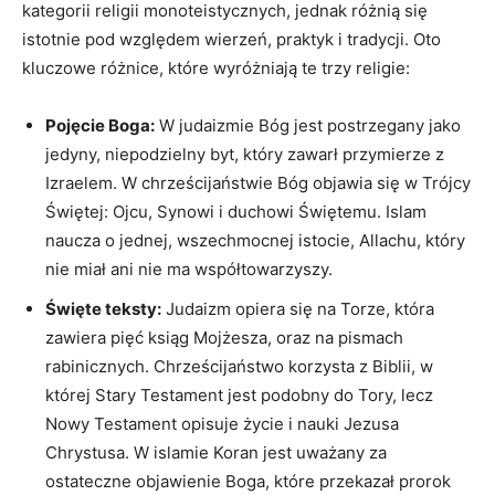
kategorii ‍religii ​monoteistycznych, jednak różnią się
istotnie⁣ pod względem wierzeń, praktyk ‌i tradycji. Oto​
kluczowe‍ różnice, które wyróżniają ⁤te trzy ​religie:
Pojęcie Boga:
W ‌judaizmie Bóg jest​ postrzegany jako
jedyny, ‌niepodzielny⁣ byt, który ⁢zawarł przymierze z
Izraelem. W chrześcijaństwie Bóg objawia się‌ w Trójcy
Świętej:⁢ Ojcu, Synowi ​i duchowi ⁢Świętemu.⁣ Islam
naucza o jednej, ‍wszechmocnej istocie, Allachu, który
nie miał ani nie ma‍ współtowarzyszy.
Święte‌ teksty:
Judaizm opiera się⁣ na ​Torze, która
zawiera pięć ‌ksiąg Mojżesza, oraz na pismach
rabinicznych. Chrześcijaństwo korzysta z⁣ Biblii, w
której Stary Testament ‍jest podobny do Tory, lecz
Nowy Testament opisuje ‍życie i ⁤nauki Jezusa
Chrystusa.⁤ W ⁣islamie Koran jest ‌uważany za
⁢ostateczne objawienie Boga, które przekazał‌ prorok