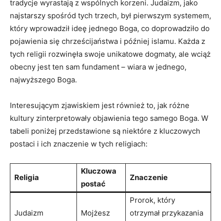
tradycje wyrastają⁣ z wspólnych korzeni. Judaizm, jako
najstarszy spośród tych trzech,​ był⁢ pierwszym systemem,
⁤który‌ wprowadził ideę jednego Boga,​ co doprowadziło do
pojawienia się​ chrześcijaństwa i później islamu. Każda z
tych religii rozwinęła swoje unikatowe dogmaty, ale wciąż
obecny jest‌ ten ⁣sam fundament – wiara‍ w jednego,⁢
najwyższego Boga.
Interesującym zjawiskiem jest⁣ również ⁣to, jak różne
kultury zinterpretowały objawienia tego⁢ samego ⁣Boga. W
tabeli poniżej przedstawione ⁣są niektóre z kluczowych
⁣postaci ⁤i ich znaczenie w tych religiach:
Kluczowa⁤
Religia
Znaczenie
postać
Prorok, który
Judaizm
Mojżesz
otrzymał przykazania