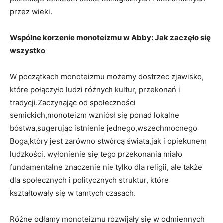
przez‌ wieki.
Wspólne korzenie ⁢monoteizmu w Abby: ⁤Jak zaczęło⁣ się
wszystko
W początkach monoteizmu możemy dostrzec zjawisko,
które połączyło ludzi różnych kultur, przekonań i
tradycji.Zaczynając od społeczności​
semickich,monoteizm wzniósł się ponad lokalne
bóstwa,sugerując istnienie ⁣jednego,wszechmocnego
Boga,który jest zarówno stwórcą świata,jak i ‍opiekunem
ludzkości. wyłonienie‍ się tego ⁤przekonania miało
fundamentalne znaczenie nie​ tylko dla religii, ale także
dla⁢ społecznych ⁣i ⁣politycznych⁢ struktur, ​które
kształtowały ⁣się ⁣w tamtych czasach.
Różne odłamy​ monoteizmu rozwijały ⁢się w‍ odmiennych