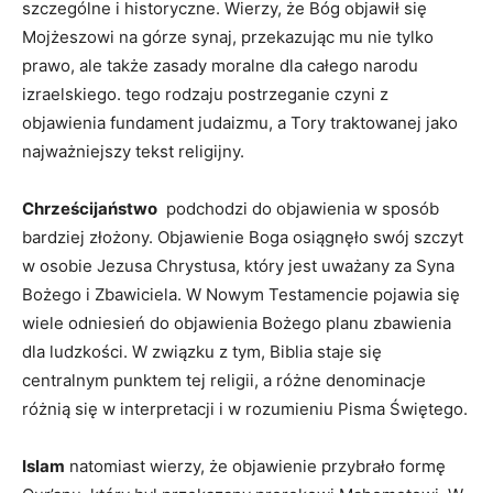
szczególne i historyczne. Wierzy, że ⁣Bóg objawił się
Mojżeszowi na górze synaj, przekazując⁢ mu nie tylko
prawo, ale​ także zasady‍ moralne dla ‍całego⁢ narodu‍
izraelskiego. ⁣tego rodzaju ​postrzeganie czyni z⁢
objawienia‌ fundament judaizmu, a ⁣Tory traktowanej jako
najważniejszy ‍tekst religijny.
Chrześcijaństwo
​ podchodzi ​do objawienia w sposób
bardziej złożony. ⁢Objawienie Boga osiągnęło swój szczyt​
w ⁢osobie Jezusa Chrystusa, który jest uważany za Syna
Bożego i Zbawiciela. W‌ Nowym Testamencie‌ pojawia się
‍wiele odniesień ⁤do objawienia Bożego ​planu zbawienia
dla ⁣ludzkości. W związku z tym,⁣ Biblia staje⁢ się
‌centralnym punktem tej religii, a⁤ różne⁤ denominacje‍
różnią się w interpretacji i w rozumieniu Pisma Świętego.
Islam
natomiast‌ wierzy,‌ że objawienie ‍przybrało formę