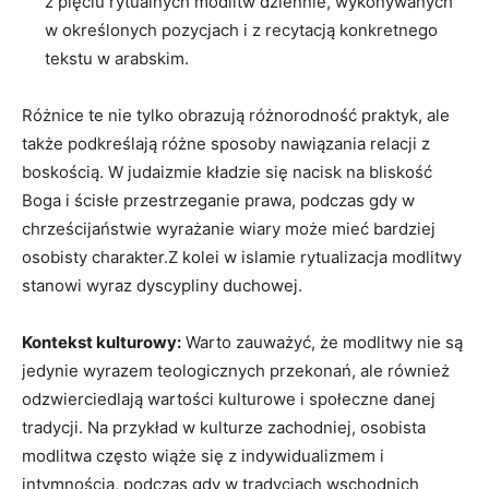
z pięciu rytualnych modlitw dziennie, wykonywanych
w określonych pozycjach i z recytacją konkretnego
tekstu ​w arabskim.
Różnice te nie tylko obrazują różnorodność praktyk, ale
także podkreślają różne sposoby​ nawiązania relacji z
boskością. ⁢W judaizmie kładzie się nacisk na⁢ bliskość
Boga‌ i ⁤ścisłe przestrzeganie prawa, ⁣podczas ​gdy w
chrześcijaństwie wyrażanie wiary może mieć bardziej
⁤osobisty charakter.Z kolei w islamie rytualizacja modlitwy ​
stanowi wyraz dyscypliny ‌duchowej.
Kontekst kulturowy:
Warto zauważyć, ⁣że⁤ modlitwy​ nie są
jedynie wyrazem‌ teologicznych przekonań, ale również
odzwierciedlają ​wartości kulturowe i społeczne ‍danej
tradycji. Na przykład w kulturze zachodniej, osobista
modlitwa często​ wiąże się z ‌indywidualizmem i
intymnością, podczas ⁣gdy ⁢w tradycjach wschodnich