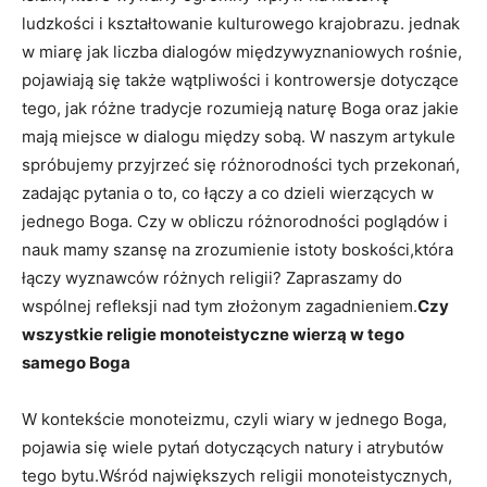
‍ludzkości ⁣i kształtowanie kulturowego krajobrazu. jednak⁣
w miarę jak liczba ⁢dialogów międzywyznaniowych rośnie,
pojawiają się​ także wątpliwości i⁣ kontrowersje dotyczące ​
tego, jak⁣ różne tradycje rozumieją‍ naturę Boga oraz jakie
mają miejsce w dialogu między sobą. W naszym⁣ artykule
spróbujemy przyjrzeć się różnorodności ⁣tych przekonań,
zadając pytania o to, co ⁢łączy‌ a co ‌dzieli⁣ wierzących w
jednego‌ Boga. Czy w obliczu ‍różnorodności poglądów i
nauk mamy szansę na⁢ zrozumienie istoty boskości,która
łączy wyznawców różnych religii? Zapraszamy do
wspólnej refleksji ⁢nad tym złożonym ​zagadnieniem.
Czy
wszystkie religie monoteistyczne wierzą ⁢w tego
samego ⁣Boga
W kontekście monoteizmu, ‌czyli‌ wiary w jednego Boga,
pojawia się wiele pytań⁤ dotyczących natury i atrybutów
tego⁢ bytu.Wśród ⁤największych religii monoteistycznych,