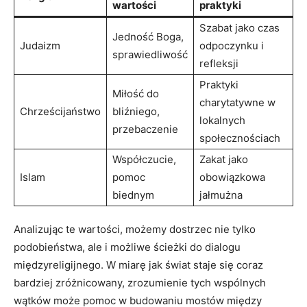
⁢wartości
‍praktyki
Szabat‌ jako czas⁤
Jedność Boga,
Judaizm
odpoczynku i⁤
sprawiedliwość
refleksji
Praktyki
Miłość⁢ do
charytatywne w
Chrześcijaństwo
bliźniego,
lokalnych⁣
przebaczenie
społecznościach
Współczucie,‍
Zakat jako
Islam
pomoc‌
obowiązkowa
biednym
jałmużna
Analizując ‍te wartości, możemy dostrzec nie tylko‍
podobieństwa, ale i⁤ możliwe ‍ścieżki do dialogu
międzyreligijnego. W miarę jak świat⁤ staje się coraz⁣
bardziej zróżnicowany, zrozumienie⁣ tych wspólnych
wątków może⁤ pomoc w budowaniu ‌mostów między⁤