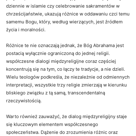
dziennie w‍ islamie czy celebrowanie sakramentów w
chrześcijaństwie,⁣ ukazują​ różnice w oddawaniu czci ‍temu⁤
samemu Bogu, ‌który, według wierzących, jest źródłem​
życia i⁣ moralności.
Różnice⁤ te nie oznaczają⁢ jednak, ⁤że Bóg Abrahama⁤ jest
⁣postacią wyłącznie‌ ograniczoną do ‍jednej religii.
⁤współczesne dialogi międzyreligijne⁤ coraz częściej
koncentrują się na⁣ tym, co łączy​ te tradycje, a nie‍ dzieli.
Wielu‍ teologów podkreśla, że niezależnie od odmiennych
interpretacji, ‍wszystkie trzy religie zmierzają w kierunku
‌bliskiego związku z tą ⁣samą,‌ transcendentalną
‌rzeczywistością.
Warto również zauważyć, że dialog‍ międzyreligijny staje
się kluczowym ‌elementem współczesnego
społeczeństwa.‌ Dążenie do ⁤zrozumienia różnic ​oraz