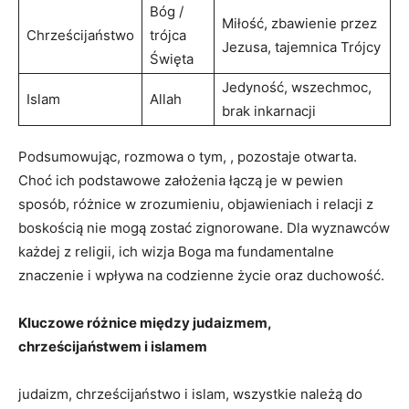
Bóg /
Miłość,⁣ zbawienie przez
Chrześcijaństwo
trójca
Jezusa, tajemnica Trójcy
Święta
Jedyność, wszechmoc,
Islam
Allah
brak⁤ inkarnacji
Podsumowując, rozmowa‍ o tym, , pozostaje otwarta.
Choć ich podstawowe założenia łączą‌ je​ w⁢ pewien
sposób, różnice w ⁤zrozumieniu, objawieniach i⁢ relacji ​z
boskością nie mogą ​zostać ‌zignorowane. Dla⁤ wyznawców
każdej z religii,⁢ ich wizja Boga ma fundamentalne
znaczenie ‍i ‍wpływa na codzienne życie⁤ oraz‍ duchowość.
Kluczowe ‍różnice między judaizmem,
chrześcijaństwem ⁣i islamem
judaizm, chrześcijaństwo⁤ i islam, ⁣wszystkie należą do