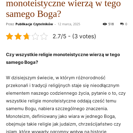
monoteistyczne wierzą w tego
samego Boga?
Przez
Publikacje Czytelników
-
12 marca, 2025
518
0
2.7/5 - (3 votes)
Czy wszystkie religie‌ monoteistyczne wierzą w tego
samego Boga?
W ⁤dzisiejszym świecie, ​w którym ​różnorodność
przekonań i tradycji religijnych staje ⁢się nieodłącznym
elementem naszego codziennego życia, pytanie o to, czy
wszystkie ⁣religie‌ monoteistyczne oddają cześć temu
samemu Bogu, ⁤nabiera szczególnego ‍znaczenia.
Monoteizm, definiowany ​jako wiara w jednego ⁣Boga,
obejmuje takie​ religie jak judaizm, chrześcijaństwo czy
islam, które wywarły​ ogromny ⁢wpływ⁣ na ​historię