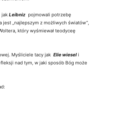
e jak
Leibniz
‍ pojmowali potrzebę
a jest „najlepszym z możliwych światów”,
 Woltera,⁤ który wyśmiewał teodyceę
j. Myśliciele tacy⁢ jak ⁤
Elie‌ wiesel
i
leksji‍ nad tym, w⁢ jaki ⁢sposób‌ Bóg może
ad: