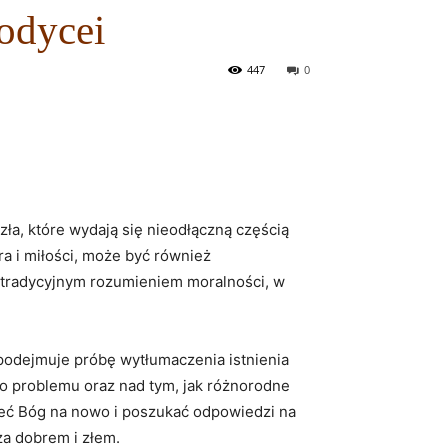
odycei
447
0
zła, które ‌wydają ​się nieodłączną częścią
ra i miłości, może być ‌również
oza tradycyjnym rozumieniem moralności, w
 podejmuje ⁤próbę ​wytłumaczenia istnienia
o problemu ​oraz nad tym, ‌jak różnorodne
mieć Bóg na nowo i poszukać odpowiedzi⁢ na
a dobrem⁢ i złem.