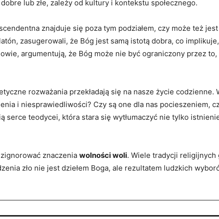
dobre lub​ złe, zależy ⁣od kultury i kontekstu społecznego.
anscendentna‍ znajduje⁤ się⁤ poza ​tym⁤ podziałem, czy może też j
latón, zasugerowali, że Bóg jest samą ⁤istotą dobra, co implikuje, 
ogowie, argumentują, że Bóg​ może nie być ograniczony⁤ przez ⁤to,
etyczne rozważania przekładają się na⁣ nasze życie⁣ codzienne.‍ 
ienia i niesprawiedliwości? Czy są one‍ dla nas pocieszeniem,
 serce teodycei, która⁣ stara się‌ wytłumaczyć​ nie tylko istnienie 
 zignorować​ znaczenia
wolności⁢ woli
. Wiele tradycji ⁣religijnych
enia zło nie jest dziełem‍ Boga, ‍ale rezultatem ludzkich wyboró