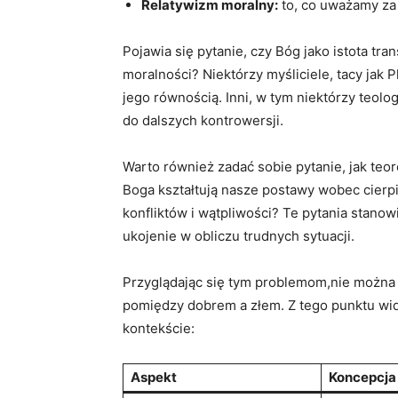
Relatywizm ⁤moralny:
⁤to, co uważamy za 
Pojawia ‍się pytanie, czy Bóg jako​ istota tr
moralności? ⁣Niektórzy ​myśliciele, tacy jak P
jego‍ równością. Inni, w tym ⁣niektórzy teol
‍do dalszych kontrowersji.
Warto również zadać sobie pytanie, ‍jak teor
Boga kształtują ‌nasze postawy wobec cierp
⁣konfliktów i wątpliwości? Te pytania stanowią
ukojenie w obliczu trudnych sytuacji.
Przyglądając się tym ​problemom,nie można‍
pomiędzy dobrem a złem. Z ⁤tego punktu widz
kontekście:
Aspekt
Koncepcja