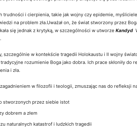
rudności i ⁤cierpienia, takie jak wojny czy‌ epidemie, myśliciel
edzi na problem zła.Uważał on, że świat ‌stworzony przez Bog
otkała się⁤ jednak⁣ z krytyką, w ‍szczególności w utworze
Kandyd
⁣
.
szczególnie w kontekście tragedii Holokaustu i II wojny⁢ światowe
 tradycyjne rozumienie Boga jako dobra. Ich‍ prace skłoniły do ‌ref
nia i zła.
gadnieniem ⁤w filozofii i ⁤teologii, zmuszając nas do refleksji​ n
o stworzonych‍ przez siebie istot
zy dobrem⁣ a złem
zu naturalnych katastrof i⁤ ludzkich‌ tragedii