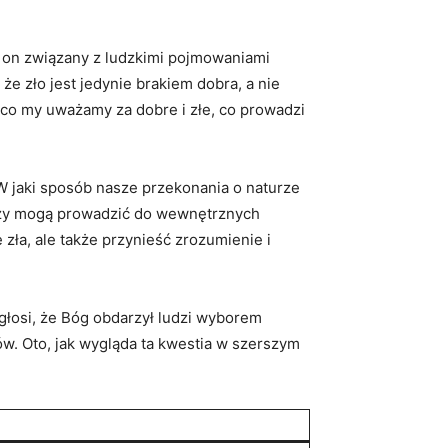
est on ‌związany z ludzkimi pojmowaniami
że zło ‌jest ⁢jedynie brakiem dobra, a nie⁤
 co my uważamy za dobre⁢ i złe,⁣ co prowadzi
W ⁣jaki sposób nasze przekonania ‌o naturze
 czy mogą prowadzić do ⁤wewnętrznych
‍zła, ​ale‍ także przynieść zrozumienie i‌
 głosi,⁤ że​ Bóg ‌obdarzył ⁤ludzi wyborem
w. Oto,⁣ jak wygląda ‌ta kwestia w szerszym