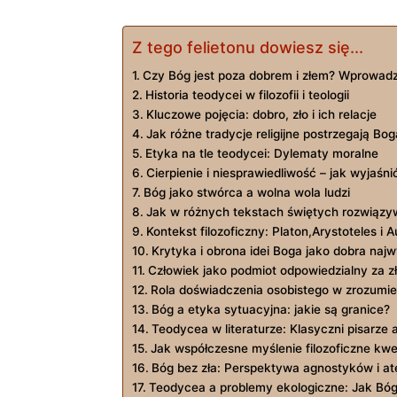
Z tego felietonu dowiesz się...
Czy⁢ Bóg jest poza ⁤dobrem i złem? ​Wprowad
Historia teodycei w ⁣filozofii i teologii
Kluczowe pojęcia: dobro, zło i ich relacje
Jak⁤ różne tradycje religijne⁤ postrzegają B
Etyka na tle ⁤teodycei:​ Dylematy moralne
Cierpienie ​i ‍niesprawiedliwość – jak‍ wyjaśn
Bóg jako stwórca a wolna wola ludzi
Jak⁤ w różnych tekstach świętych rozwiązy
Kontekst​ filozoficzny: Platon,Arystoteles i ‌
Krytyka i obrona idei Boga‌ jako ‌dobra ‍na
Człowiek jako podmiot odpowiedzialny za ‌z
Rola doświadczenia osobistego w zrozumien
Bóg​ a etyka sytuacyjna: jakie są‌ granice?
Teodycea w literaturze: ​Klasyczni pisarze‌ 
Jak⁤ współczesne myślenie filozoficzne kw
Bóg bez⁤ zła: Perspektywa ⁢agnostyków ⁣i a
Teodycea a problemy ekologiczne:‍ Jak Bóg⁤ 