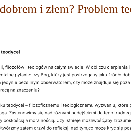
 dobrem i złem? Problem te
m teodycei
, filozofów i ‌teologów na całym świecie. W obliczu ​cierpienia ‌i 
talne pytanie: czy⁤ Bóg, który jest postrzegany ‍jako​ źródło dob
t⁤ On‍ jedynie bezsilnym obserwatorem, czy‌ może‌ znajduje się p
 tracą na znaczeniu?
isku⁢ teodycei ⁣– filozoficznemu⁢ i teologicznemu wyzwaniu, które
ga.‍ Zastanowimy się⁤ nad różnymi podejściami do ⁢tego trudneg
zy​ boskością ⁣a moralnością. Czy istnieje⁢ możliwość,aby ⁣zrozu
twórzmy zatem drzwi do refleksji nad⁣ tym,co może kryć się⁤ poz