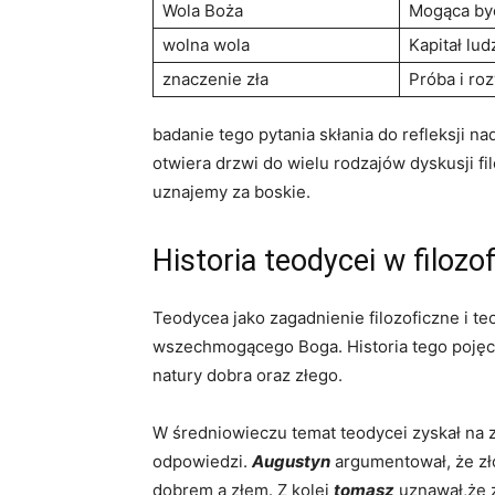
Wola Boża
Mogąca być
wolna wola
Kapitał lud
znaczenie zła
Próba i ro
badanie tego ‍pytania skłania do refleksji ​n
⁣otwiera drzwi do ​wielu rodzajów dyskusji⁤
uznajemy za boskie.
Historia teodycei w ⁣filozofi
Teodycea jako ‌zagadnienie filozoficzne i te
wszechmogącego Boga. Historia ⁣tego pojęcia 
natury‌ dobra oraz⁣ złego.
W średniowieczu ⁢temat‌ teodycei ​zyskał na z
odpowiedzi.
Augustyn
argumentował, że zło 
dobrem a złem. Z ‌kolei
tomasz
uznawał,że z