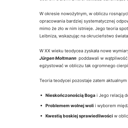
W okresie nowożytnym, w obliczu‍ rosnących t
opracowania bardziej systematycznej odpowi
mimo że zło w⁤ nim istnieje. Jego ⁢teoria‌ sp
‍Leibniza, wskazując na⁤ okrucieństwo świata
W XX⁤ wieku‍ teodycea zyskała nowe wymiary, 
Jürgen Moltmann
​ poddawali⁢ w wątpliwość​
egzystować w obliczu ‌tak ogromnego cierpie
Teoria teodycei pozostaje​ zatem aktualnym⁤ za
Nieskończonością‍ Boga
i Jego relacją d
Problemem ‍wolnej woli
i ⁣wyborem międ
Kwestią boskiej ‌sprawiedliwości
w oblic