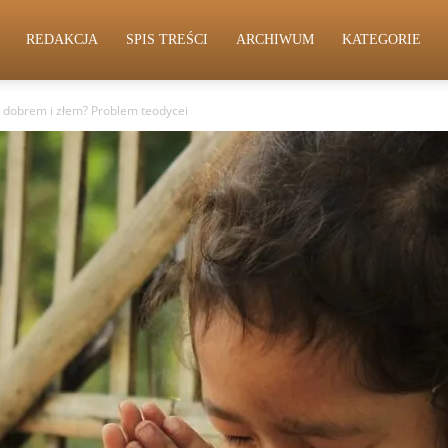
REDAKCJA
SPIS TREŚCI
ARCHIWUM
KATEGORIE
a dobrem i złem? Problem teodycei