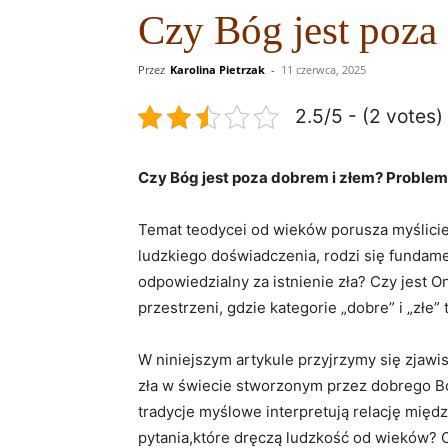
Czy Bóg jest poza
Przez
Karolina Pietrzak
-
11 czerwca, 2025
2.5/5 - (2 votes)
Czy‌ Bóg jest poza​ dobrem​ i złem? Proble
Temat ⁢teodycei od‌ wieków porusza myślicieli
⁤ludzkiego doświadczenia, rodzi‍ się fundamen
odpowiedzialny​ za ⁢istnienie⁤ zła? Czy jes
przestrzeni, gdzie kategorie „dobre” i „złe”⁣
W niniejszym ‍artykule ‌przyjrzymy się‍ zjaw
zła w świecie stworzonym przez ‌dobrego ⁣Bo
tradycje myślowe ⁣interpretują relację międ
pytania,które dręczą⁣ ludzkość od wieków? O