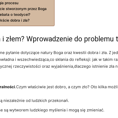
gia procesu
ecie stworzonym⁣ przez Boga
debata o teodycei?
ście dobra i zła?
m i złem? ​Wprowadzenie do problemu ⁢
ne pytanie dotyczące​ natury‍ Boga oraz kwestii dobra⁣ i zła. Z j
adna ‍i wszechwiedząca,co ​skłania⁢ do refleksji: jak w takim raz
ycznej ⁢rzeczywistości oraz‍ wyjaśnienia,dlaczego istnienie zła ni
ralności
.Czym właściwie jest dobro, a ​czym zło?⁤ Oto⁢ kilka mo
ieją niezależnie od‍ ludzkich przekonań.
e ​są wytworem ludzkiego⁢ myślenia i mogą się ‌zmieniać.