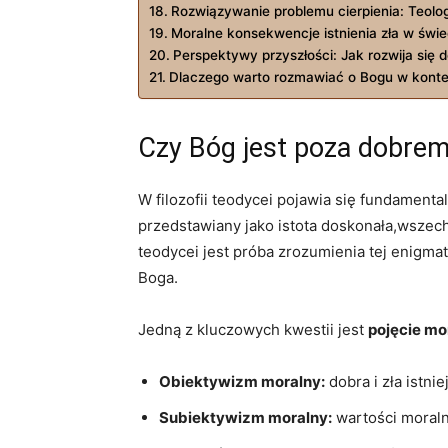
Rozwiązywanie problemu cierpienia: ​Teolo
Moralne konsekwencje istnienia⁤ zła w świ
Perspektywy przyszłości: Jak rozwija się 
Dlaczego warto‌ rozmawiać o Bogu w kontek
Czy⁢ Bóg jest poza ⁤dobre
W filozofii teodycei pojawia się fundamental
‌przedstawiany jako istota doskonała,wszechwł
teodycei jest próba ‍zrozumienia‍ tej enigmat
‍Boga.
Jedną z kluczowych kwestii ‌jest
pojęcie mo
Obiektywizm moralny:
dobra i​ zła ⁤istn
Subiektywizm‌ moralny:
wartości ⁣moraln