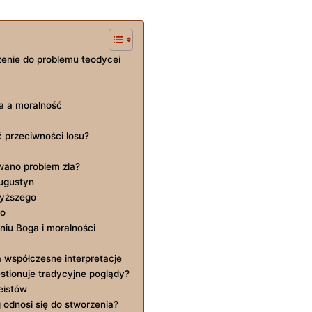
zenie do problemu ⁢teodycei
oga a moralność
ić przeciwności losu?
wano‍ problem zła?
Augustyn
jwyższego
ło
iu ⁤Boga i moralności
a ‍współczesne interpretacje
estionuje tradycyjne poglądy?
teistów
odnosi⁤ się ⁢do stworzenia?