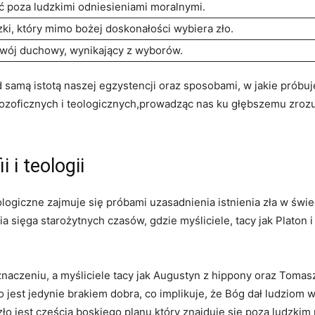
 poza ludzkimi odniesieniami moralnymi.
zki, który mimo bożej doskonałości wybiera zło.
zwój ‌duchowy, wynikający z wyborów.
ad samą‌ istotą naszej egzystencji oraz sposobami, w⁣ jakie ⁢próbuj
 filozoficznych i teologicznych,prowadząc nas‍ ku głębszemu zroz
i i teologii
ologiczne⁢ zajmuje się próbami uzasadnienia istnienia zła w świ
sięga starożytnych czasów, gdzie‌ myśliciele, tacy jak ⁤Platon i 
naczeniu, a​ myśliciele ⁤tacy jak Augustyn ⁤z⁣ hippony oraz‍ Tomas
jest jedynie brakiem dobra, co implikuje, że Bóg dał‍ ludziom w
ło jest częścią​ boskiego​ planu,który znajduje się poza ⁢ludzki