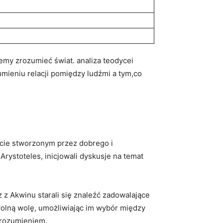
emy ‌zrozumieć świat. ​analiza​ teodycei
umieniu relacji pomiędzy ‍ludźmi a tym,co
ecie ​stworzonym przez dobrego ‌i
Arystoteles, inicjowali dyskusje na ​temat
z z ⁢Akwinu starali się znaleźć ‌zadowalające
olną wolę, ⁣umożliwiając im wybór ⁤między⁤
m rozumieniem.