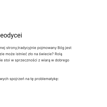
teodycei
ednej strony,tradycyjnie pojmowany Bóg jest
ie może istnieć ‍zło‍ na świecie?⁤ Rolą
e ‍stoi‍ w sprzeczności z wiarą ⁣w ‍dobrego
żliwych spojrzeń na tę problematykę: