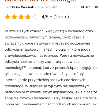
Przez
Celina Marciniak
-
11 czerwca, 2025
477
0
4/5 - (1 vote)
W dzisiejszych czasach, kiedy postęp technologiczny
przyspiesza w zawrotnym tempie, coraz częściej
zwracamy uwagę na związki między nowoczesnymi
odkryciami naukowymi a technologiami, które mogą
zrewolucjonizować nasze życie. „Wedy a nowoczesne
odkrycia naukowe – czy zawierają zapowiedzi
technologii?” to temat, który z pewnością zaintryguje nie
tylko pasjonatów nauki, ale również tych, którzy
interesują się przyszłością naszych codziennych
technologii. W artykule przyjrzymy się najnowszym
badaniom oraz ewentualnym implikacjom, jakie niosą ze
sobą dla rozwoju technologii. Czy zaskakujące odkrycia
mogą być fundamentem nadchodzących innowacji? Jak