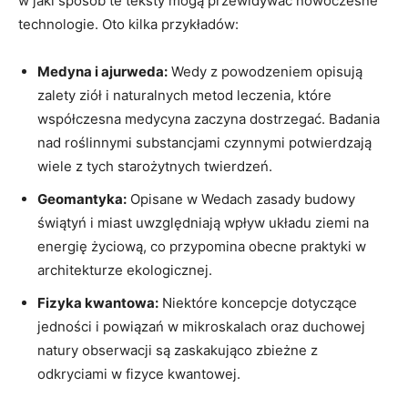
w jaki sposób te teksty mogą przewidywać nowoczesne
technologie. Oto kilka przykładów:
Medyna i ajurweda:
Wedy z powodzeniem opisują
zalety ziół i naturalnych metod leczenia, które
współczesna medycyna zaczyna dostrzegać. Badania
nad roślinnymi substancjami czynnymi potwierdzają
wiele z tych starożytnych twierdzeń.
Geomantyka:
Opisane w Wedach zasady budowy
świątyń i miast uwzględniają wpływ układu ziemi na
energię życiową, co przypomina obecne praktyki w
architekturze ekologicznej.
Fizyka kwantowa:
Niektóre koncepcje dotyczące
jedności i powiązań w mikroskalach oraz duchowej
natury obserwacji są zaskakująco zbieżne z
odkryciami w fizyce kwantowej.