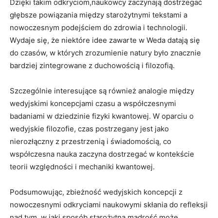
Dzięki takim odkryciom,naukowcy zaczynają dostrzegać
głębsze powiązania między starożytnymi tekstami a
nowoczesnym podejściem do zdrowia i technologii.
Wydaje się, że niektóre idee zawarte w Weda datają się
do czasów, w których zrozumienie natury było znacznie
bardziej zintegrowane z duchowością i filozofią.
Szczególnie interesujące są również analogie między
wedyjskimi koncepcjami czasu a współczesnymi
badaniami w dziedzinie fizyki kwantowej. W oparciu o
wedyjskie filozofie, czas postrzegany jest jako
nierozłączny z przestrzenią i świadomością, co
współczesna nauka zaczyna dostrzegać w kontekście
teorii względności i mechaniki kwantowej.
Podsumowując, zbieżność wedyjskich koncepcji z
nowoczesnymi odkryciami naukowymi skłania do refleksji
nad tym, w jaki sposób starożytna mądrość może