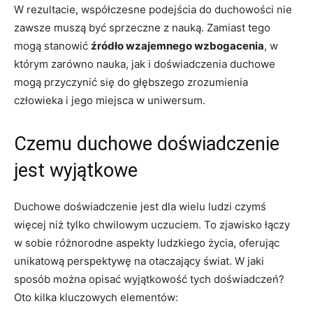
W rezultacie, ⁢współczesne podejścia do duchowości nie
zawsze‍ muszą być sprzeczne ‌z nauką. ​Zamiast​ tego
mogą stanowić
źródło​ wzajemnego wzbogacenia
, w
którym zarówno​ nauka, ​jak⁤ i doświadczenia duchowe⁤
mogą przyczynić ‍się ‍do głębszego zrozumienia
człowieka i jego miejsca ⁤w uniwersum.
Czemu⁢ duchowe doświadczenie‌
jest wyjątkowe
Duchowe doświadczenie jest dla wielu ludzi czymś
więcej⁣ niż tylko chwilowym‍ uczuciem. To zjawisko łączy
w ⁤sobie‍ różnorodne​ aspekty ludzkiego ‍życia, oferując
unikatową perspektywę na otaczający ⁤świat. W‍ jaki
sposób można opisać ⁣wyjątkowość ⁢tych doświadczeń?
Oto kilka​ kluczowych elementów: