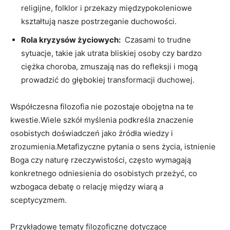
religijne, folklor i przekazy międzypokoleniowe
kształtują nasze ‌postrzeganie duchowości.
Rola kryzysów życiowych:
‍ Czasami to trudne
sytuacje, ‍takie jak utrata bliskiej osoby‍ czy bardzo‍
ciężka choroba,⁢ zmuszają nas do refleksji i mogą
⁢prowadzić do głębokiej transformacji duchowej.
Współczesna‍ filozofia nie⁣ pozostaje obojętna na te
kwestie.Wiele szkół myślenia ‍podkreśla znaczenie
⁤osobistych doświadczeń jako​ źródła wiedzy ⁣i
zrozumienia.Metafizyczne pytania o sens życia, istnienie
Boga ‌czy naturę⁢ rzeczywistości,⁢ często ​wymagają
konkretnego odniesienia do⁢ osobistych przeżyć,​ co
wzbogaca debatę o relację między wiarą a
sceptycyzmem.
Przykładowe tematy filozoficzne dotyczące⁤