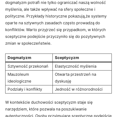
dogmatyzm​ potrafi ⁣nie tylko⁣ ograniczać naszą wolność​
myślenia, ale także wpływać na ⁤sfery społeczne i
polityczne. Przykłady historyczne pokazują,że‍ systemy
oparte na sztywnych zasadach często ‍prowadzą do
konfliktów. Warto przyjrzeć⁤ się przypadkom,‍ w których
⁣sceptyczne podejście ⁢przyczyniło się do‍ pozytywnych
zmian w społeczeństwie.
Dogmatyzm
Sceptycyzm
Sztywność przekonań
Elastyczność​ myślenia
Mauzoleum ​
Otwarta przestrzeń‍ na
ideologiczne
dyskusję
Podziały i‍ konflikty
Jedność w różnorodności
W kontekście duchowości ​sceptycyzm staje się
narzędziem, które pozwala na poszukiwanie
autentyczności. ⁣Osoby przyjmujące sceptyczne⁤ podejście‌