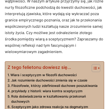
wątpliwości. W naszym artykule‍ przyjrzymy się, jak różne
nurty filozoficzne podchodzą do⁤ kwestii duchowości, jak
⁣interpretują zjawiska,​ które wydają‍ się wykraczać poza
granice empirycznego poznania, oraz jak te przekonania
współczesnych ⁢ludzi kształtują⁤ nasze⁢ zrozumienie​ samej
‍istoty życia. Czy możliwe jest odnalezienie ⁤złotego
środka pomiędzy wiarą ⁢a sceptycyzmem? Zapraszamy do
wspólnej refleksji​ nad tym fascynującym i
wielowymiarowym zagadnieniem.
Z tego felietonu dowiesz się...
Wiara i sceptycyzm ‍w ⁢filozofii duchowości
Jak rozumienie duchowości zmienia się w czasie
Filozofowie, którzy‍ zdefiniowali duchowe poszukiwania
przykłady‍ z historii: wiara kontra sceptycyzm
Rola doświadczenia w kształtowaniu⁢ przekonań
duchowych
Sceptycyzm jako zdrowa reakcja ​na dogmatyzm