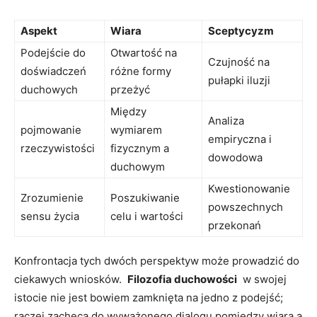
Aspekt
Wiara
Sceptycyzm
Podejście do
Otwartość na​
Czujność⁣ na‍
doświadczeń
różne formy
pułapki ‌iluzji
duchowych
przeżyć
Między⁤
Analiza
pojmowanie
wymiarem
empiryczna i⁢
rzeczywistości
fizycznym a
dowodowa
duchowym
Kwestionowanie
Zrozumienie
Poszukiwanie ​
powszechnych
sensu życia
celu ​i wartości
przekonań
Konfrontacja ​tych dwóch⁣ perspektyw może ⁢prowadzić⁢ do
⁣ciekawych ⁣wniosków. ‍
Filozofia duchowości
‍ w swojej‌
istocie nie jest ​bowiem⁤ zamknięta na jedno z podejść;
raczej‍ zachęca do wyważonego dialogu pomiędzy ​wiarą a