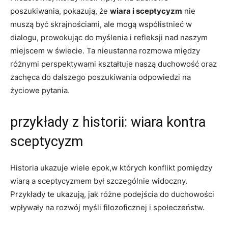
poszukiwania, ‌pokazują, że
wiara i sceptycyzm
nie
⁢muszą ​być ​skrajnościami, ale mogą współistnieć w
‌dialogu, prowokując ​do ‍myślenia ​i refleksji nad​ naszym
⁤miejscem ⁤w‌ świecie. ⁢Ta nieustanna rozmowa ⁤między
różnymi perspektywami ⁢kształtuje naszą⁣ duchowość ‍oraz
zachęca do⁤ dalszego poszukiwania odpowiedzi ‌na
życiowe pytania.
przykłady‍ z historii: wiara kontra
sceptycyzm
Historia ukazuje wiele epok,w ⁢których⁢ konflikt‌ pomiędzy
wiarą a sceptycyzmem ​był szczególnie widoczny.
Przykłady te ⁤ukazują, jak ‌różne podejścia ⁤do duchowości
wpływały na rozwój myśli filozoficznej i społeczeństw.