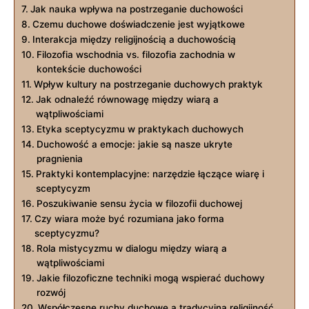
Jak ⁣nauka wpływa na postrzeganie duchowości
Czemu⁢ duchowe doświadczenie‌ jest wyjątkowe
Interakcja między religijnością a duchowością
Filozofia wschodnia ⁣vs. filozofia zachodnia⁢ w
kontekście duchowości
Wpływ kultury na postrzeganie​ duchowych praktyk
Jak odnaleźć równowagę ‌między wiarą a
wątpliwościami
Etyka sceptycyzmu w praktykach duchowych
Duchowość a⁣ emocje: jakie są nasze ‍ukryte
pragnienia
Praktyki kontemplacyjne:​ narzędzie ‍łączące wiarę i
‍sceptycyzm
Poszukiwanie sensu życia​ w ⁤filozofii duchowej
Czy wiara ⁣może być rozumiana jako ⁢forma
⁤sceptycyzmu?
Rola‌ mistycyzmu ‌w dialogu ‍między ⁢wiarą ⁢a
⁢wątpliwościami
Jakie‌ filozoficzne techniki mogą ⁣wspierać duchowy
rozwój
Współczesne ‍ruchy duchowe a tradycyjna ⁤religijność