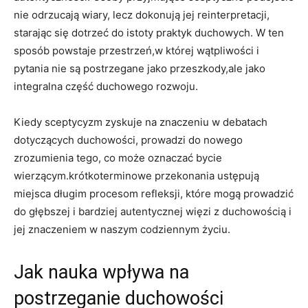
nie ⁤odrzucają wiary, lecz⁤ dokonują jej reinterpretacji,
starając się ‍dotrzeć ⁢do istoty⁤ praktyk duchowych. W‌ ten
sposób powstaje przestrzeń,w której wątpliwości i
pytania nie są⁣ postrzegane jako‌ przeszkody,ale jako‌
integralna część duchowego rozwoju.
Kiedy ‌sceptycyzm zyskuje na⁢ znaczeniu w⁤ debatach
dotyczących duchowości, prowadzi ⁢do nowego
zrozumienia tego, co‍ może oznaczać⁢ bycie
wierzącym.krótkoterminowe przekonania ustępują
miejsca ​długim procesom refleksji, które mogą ⁤prowadzić
do‍ głębszej i bardziej⁢ autentycznej ‌więzi z duchowością i
jej⁣ znaczeniem w naszym⁤ codziennym życiu.
Jak ⁣nauka wpływa na
postrzeganie duchowości