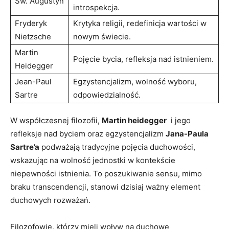
Św. ​Augustyn
introspekcja.
Fryderyk
Krytyka​ religii, redefinicja wartości w‌
Nietzsche
nowym⁣ świecie.
Martin
Pojęcie bycia, refleksja nad istnieniem.
Heidegger
Jean-Paul
Egzystencjalizm,⁤ wolność wyboru,
Sartre
odpowiedzialność.
W ⁤współczesnej filozofii,⁣
Martin⁤ heidegger
⁢ i⁣ jego
refleksje‍ nad byciem oraz egzystencjalizm
Jana-Paula
Sartre’a
podważają tradycyjne pojęcia duchowości,
wskazując⁣ na‍ wolność jednostki w ⁤kontekście
‌niepewności istnienia. To ​poszukiwanie ‌sensu, ‍mimo
‌braku transcendencji, ⁤stanowi dzisiaj ważny element‌
duchowych rozważań.
Filozofowie, którzy mieli wpływ na duchowe