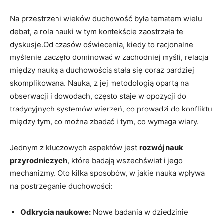
Na przestrzeni wieków duchowość była tematem‍ wielu
debat, a rola ⁢nauki⁢ w tym kontekście zaostrzała‍ te‍
dyskusje.Od czasów ​oświecenia, kiedy to racjonalne
myślenie zaczęło dominować w zachodniej myśli, relacja
między ​nauką a duchowością stała się coraz bardziej
skomplikowana. Nauka,‍ z jej metodologią opartą na
obserwacji i dowodach, często ⁣staje w opozycji⁢ do⁣
tradycyjnych systemów wierzeń,⁢ co prowadzi do konfliktu
między tym, co⁣ można zbadać i tym, co‍ wymaga ⁤wiary.
Jednym ‌z kluczowych aspektów jest
rozwój nauk
przyrodniczych
, które⁢ badają wszechświat i jego
mechanizmy. Oto kilka ‍sposobów,⁤ w jakie nauka wpływa
‍na​ postrzeganie ⁢duchowości:
Odkrycia naukowe:
Nowe badania ⁢w‌ dziedzinie