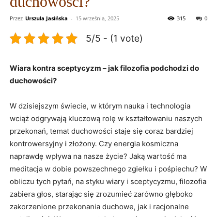
duchowości?
Przez
Urszula Jasińska
-
15 września, 2025
315
0
5/5 - (1 vote)
Wiara kontra sceptycyzm – jak filozofia podchodzi do
duchowości?
W dzisiejszym świecie, w którym nauka i technologia
wciąż odgrywają ‍kluczową ⁢rolę w kształtowaniu⁢ naszych
przekonań,⁣ temat duchowości staje się coraz bardziej
kontrowersyjny i złożony. Czy energia ‍kosmiczna
naprawdę ​wpływa na nasze życie? Jaką wartość ma
meditacja w ‍dobie powszechnego ​zgiełku i pośpiechu? W
⁢obliczu ​tych⁢ pytań, na styku wiary i⁣ sceptycyzmu, filozofia
zabiera ‌głos, starając się zrozumieć zarówno‌ głęboko
zakorzenione przekonania duchowe,​ jak i⁢ racjonalne