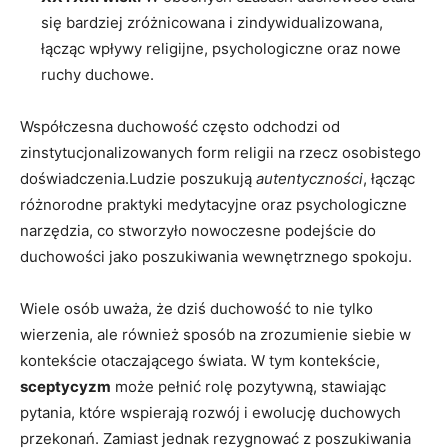
się bardziej⁤ zróżnicowana‍ i zindywidualizowana,
łącząc wpływy religijne,⁣ psychologiczne oraz ‍nowe
ruchy duchowe.
Współczesna‍ duchowość często odchodzi od
zinstytucjonalizowanych​ form religii na rzecz ‍osobistego
doświadczenia.Ludzie poszukują
autentyczności
, ⁢łącząc
różnorodne praktyki medytacyjne oraz psychologiczne
narzędzia, co‍ stworzyło nowoczesne​ podejście do
duchowości jako poszukiwania ⁤wewnętrznego spokoju.
Wiele osób uważa, że ⁤dziś duchowość ‌to ⁢nie tylko
wierzenia, ale‌ również sposób na zrozumienie siebie w
kontekście​ otaczającego świata. W⁤ tym kontekście,
sceptycyzm
⁣może pełnić rolę pozytywną, stawiając
pytania, które wspierają rozwój i ewolucję duchowych
przekonań.​ Zamiast jednak rezygnować‍ z poszukiwania