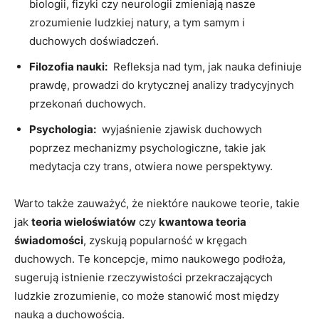
biologii,‍ fizyki czy neurologii zmieniają nasze
zrozumienie⁤ ludzkiej⁤ natury,⁤ a tym samym​ i
duchowych doświadczeń.
Filozofia nauki:
‌ Refleksja nad tym, jak nauka definiuje
prawdę, prowadzi ​do krytycznej analizy tradycyjnych
przekonań duchowych.
Psychologia:
⁣ wyjaśnienie zjawisk⁤ duchowych
poprzez mechanizmy psychologiczne, takie jak⁣
medytacja czy⁤ trans,⁤ otwiera nowe perspektywy.
Warto także zauważyć, że⁢ niektóre naukowe teorie, takie
jak
teoria wieloświatów
czy
kwantowa teoria
świadomości
, zyskują ​popularność​ w ​kręgach
duchowych. Te koncepcje, mimo naukowego podłoża,
sugerują istnienie rzeczywistości przekraczających
ludzkie zrozumienie, co może ‌stanowić most ‍między
nauką⁣ a duchowością.