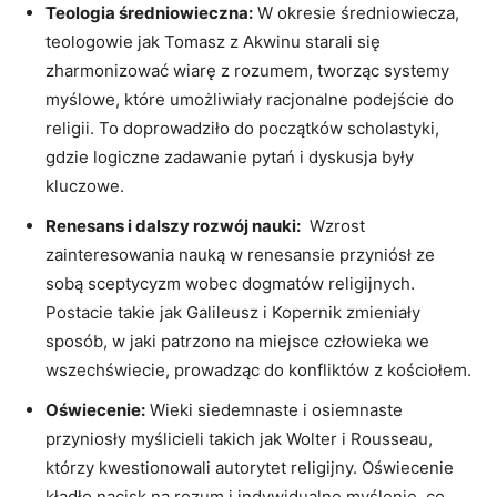
Teologia⁣ średniowieczna:
W‌ okresie średniowiecza,
teologowie jak Tomasz‌ z Akwinu​ starali się
⁢zharmonizować⁢ wiarę z rozumem, tworząc systemy
myślowe,⁣ które⁢ umożliwiały racjonalne​ podejście do
religii. To doprowadziło do ⁤początków scholastyki,
gdzie logiczne zadawanie pytań‍ i dyskusja były
kluczowe.
Renesans i ‍dalszy rozwój nauki:
‍ Wzrost
zainteresowania ⁤nauką w renesansie przyniósł⁤ ze
sobą ⁢sceptycyzm ‌wobec dogmatów religijnych.
Postacie takie jak Galileusz i Kopernik​ zmieniały
sposób, ⁣w jaki ⁤patrzono na miejsce człowieka we
wszechświecie, ‍prowadząc ⁢do ⁤konfliktów z kościołem.
Oświecenie:
Wieki siedemnaste i osiemnaste
przyniosły ⁣myślicieli ​takich⁣ jak Wolter i Rousseau,
którzy ‌kwestionowali autorytet⁢ religijny.⁣ Oświecenie⁢
kładło nacisk ‌na rozum i indywidualne myślenie, co