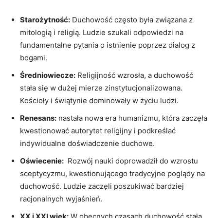
Starożytność:
Duchowość ⁤często była związana z
mitologią‍ i‌ religią. ‍Ludzie szukali odpowiedzi na
fundamentalne pytania o istnienie poprzez ​dialog z⁣
bogami.
Średniowiecze:
‌Religijność wzrosła, a duchowość‌
stała‌ się w dużej mierze zinstytucjonalizowana.
Kościoły i świątynie dominowały w życiu ludzi.
Renesans:
nastała nowa ⁤era humanizmu, która zaczęła
kwestionować autorytet religijny i podkreślać ​
indywidualne⁣ doświadczenie duchowe.
Oświecenie:
‍ Rozwój nauki ⁢doprowadził do ​wzrostu
sceptycyzmu,⁤ kwestionującego tradycyjne poglądy‍ na
‍duchowość. Ludzie zaczęli poszukiwać bardziej‌
racjonalnych⁣ wyjaśnień.
XX i XXI wiek:
W obecnych czasach duchowość stała