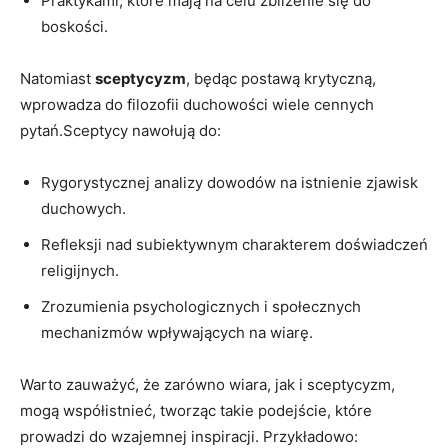
Praktykami, które mają ⁣na celu zbliżenie⁢ się do
boskości.
Natomiast
sceptycyzm
, będąc postawą krytyczną,
wprowadza ​do filozofii duchowości wiele cennych‌
pytań.Sceptycy nawołują do:
Rygorystycznej analizy dowodów na ⁤istnienie zjawisk
⁢duchowych.
Refleksji⁢ nad subiektywnym charakterem ⁢doświadczeń
religijnych.
Zrozumienia ⁢psychologicznych i społecznych
mechanizmów wpływających na ⁢wiarę.
Warto zauważyć, że zarówno wiara, jak i⁢ sceptycyzm,⁣
mogą​ współistnieć, tworząc takie podejście, które⁤
prowadzi‍ do wzajemnej⁤ inspiracji. Przykładowo: