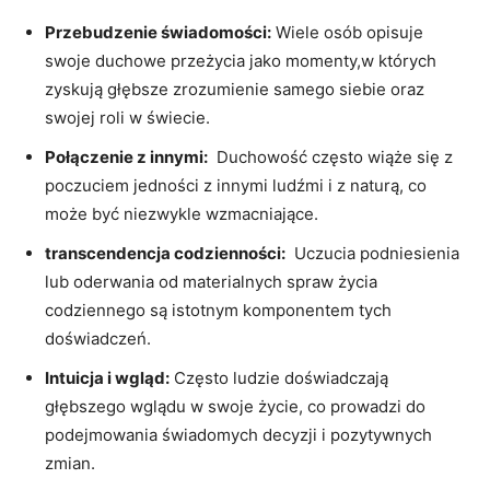
Przebudzenie świadomości:
Wiele ‍osób opisuje
swoje duchowe przeżycia jako momenty,w których
zyskują‍ głębsze‍ zrozumienie samego siebie⁤ oraz
swojej roli w świecie.
Połączenie z innymi:
⁤ Duchowość ⁣często⁤ wiąże się ​z
poczuciem jedności⁣ z ⁤innymi⁤ ludźmi i z naturą,‌ co
może być niezwykle wzmacniające.
transcendencja codzienności:
⁣ Uczucia podniesienia
lub oderwania od ⁢materialnych ⁤spraw życia
codziennego ‍są ​istotnym komponentem tych
doświadczeń.
Intuicja ⁣i⁤ wgląd:
Często ⁢ludzie ⁤doświadczają
głębszego wglądu w​ swoje życie,‍ co​ prowadzi do
podejmowania świadomych decyzji i⁣ pozytywnych
zmian.