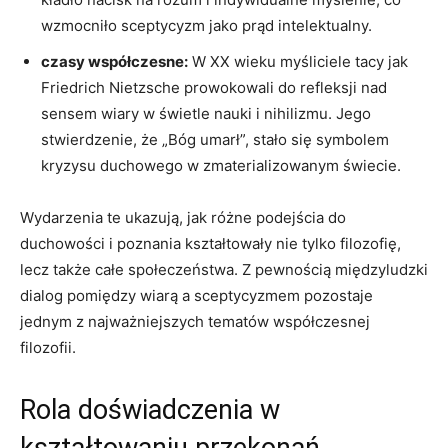
wzmocniło sceptycyzm jako prąd intelektualny.
czasy ⁢współczesne:
W ‍XX wieku myśliciele tacy jak
⁤Friedrich Nietzsche​ prowokowali do⁢ refleksji nad
sensem wiary w świetle nauki ​i⁤ nihilizmu.‍ Jego
stwierdzenie, że⁢ „Bóg umarł”, stało się symbolem
kryzysu ​duchowego w zmaterializowanym‌ świecie.
Wydarzenia te ukazują, jak różne podejścia ⁣do
duchowości i ​poznania ⁤kształtowały ⁤nie tylko filozofię,
lecz także całe ⁢społeczeństwa. Z pewnością⁣ międzyludzki
⁣dialog pomiędzy‌ wiarą a sceptycyzmem pozostaje
jednym z najważniejszych tematów⁢ współczesnej
filozofii.
Rola doświadczenia w
kształtowaniu⁢ przekonań