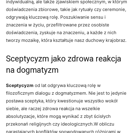
indywidualną, ale także zjawiskiem społecznym, w ‍którym
doświadczenia zbiorowe, takie ‍jak ‌rytuały ⁣czy ceremonie,
odgrywają kluczową rolę. Poszukiwanie sensu‌ i
znaczenia w życiu, przefiltrowane ⁢przez ⁣osobiste
doświadczenia, zyskuje na ​znaczeniu, a każde z ⁣nich
tworzy mozaikę, która kształtuje ‍nasz duchowy⁢ krajobraz.
Sceptycyzm jako zdrowa reakcja ​
na dogmatyzm
Sceptycyzm
‍od lat odgrywa kluczową rolę w​
filozoficznym dialogu ⁣z dogmatyzmem. ⁢Nie jest​ to jedynie
postawa sceptyka, który‌ kwestionuje wszystko wokół
siebie, ale raczej zdrowa⁤ reakcja‍ na wszelkie
⁢absolutyzacje, które​ mogą wynikać z zbyt ścisłych
przekonań religijnych czy ideologicznych.W ‍obliczu
narastających konfliktów spowodowanych ⁢różnicami ​w