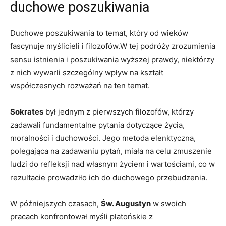
duchowe poszukiwania
Duchowe poszukiwania to temat, ⁤który od ⁤wieków
fascynuje myślicieli i filozofów.W tej podróży zrozumienia​
sensu istnienia i poszukiwania wyższej ⁢prawdy, niektórzy
z ⁢nich wywarli ‌szczególny wpływ na kształt
współczesnych rozważań na ten temat.
Sokrates
był jednym z​ pierwszych filozofów, którzy
zadawali fundamentalne​ pytania dotyczące życia,
moralności i duchowości. Jego⁤ metoda elenktyczna,
‍polegająca na zadawaniu pytań, miała na celu ‌zmuszenie
⁣ludzi do refleksji ⁣nad własnym życiem i wartościami, co⁣ w⁤
rezultacie prowadziło ich do duchowego przebudzenia.
W ​późniejszych czasach,
Św. Augustyn
w swoich
‍pracach konfrontował⁣ myśli platońskie z⁣