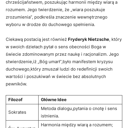
chrześcijaństwem, poszukując harmonii między wiarą a
rozumem. ⁢Jego twierdzenie, że „wiara poszukuje
zrozumienia”, ​podkreśla znaczenie wewnętrznego
wyboru⁣ w drodze do duchowego‌ spełnienia.
Ciekawą⁢ postacią jest ⁣również
Fryderyk Nietzsche
, który
w ⁢swoich dziełach⁤ pytał o sens obecności Boga w
świecie zdominowanym przez naukę i racjonalizm. Jego
stwierdzenie,iż „Bóg⁢ umarł”,było manifestem kryzysu
duchowego,który zmuszał ludzi do‌ redefinicji‍ swoich
wartości i poszukiwań w ⁤świecie bez⁢ absolutnych
pewników.
Filozof
Główne‌ Idee
Metoda dialogu,pytania o cnotę‌ i sens
Sokrates
istnienia.
Harmonia między wiarą a rozumem;