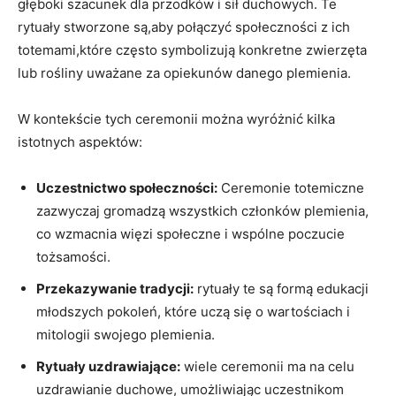
głęboki szacunek dla przodków i sił duchowych. Te
rytuały stworzone są,aby połączyć społeczności z ich
totemami,które często symbolizują konkretne zwierzęta
lub rośliny uważane za opiekunów danego plemienia.
W kontekście tych ceremonii można wyróżnić kilka
istotnych aspektów:
Uczestnictwo społeczności:
Ceremonie totemiczne
zazwyczaj gromadzą wszystkich członków plemienia,
co wzmacnia więzi społeczne i wspólne poczucie
tożsamości.
Przekazywanie tradycji:
rytuały te są formą edukacji
młodszych pokoleń, które uczą się o wartościach i
mitologii swojego plemienia.
Rytuały uzdrawiające:
wiele ceremonii ma na celu
uzdrawianie duchowe, umożliwiając uczestnikom