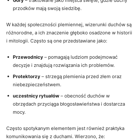
Góry
– traktowane jako miejsca święte, gdzie duchy
przodków mają swoją siedzibę.
W każdej społeczności plemiennej, wizerunki duchów są
różnorodne, a ich znaczenie głęboko osadzone w historii
i mitologii. Często są one przedstawiane jako:
Przewodnicy
– pomagają ludziom podejmować
decyzje i znajdują rozwiązania ich problemów.
Protektorzy
– strzegą plemienia przed złem oraz
niebezpieczeństwem.
uczestnicy rytuałów
– obecność duchów w
obrzędach przyciąga błogosławieństwa i dostarcza
mocy.
Często spotykanym elementem jest również praktyka
komunikowania się z duchami. Wierzono, że: