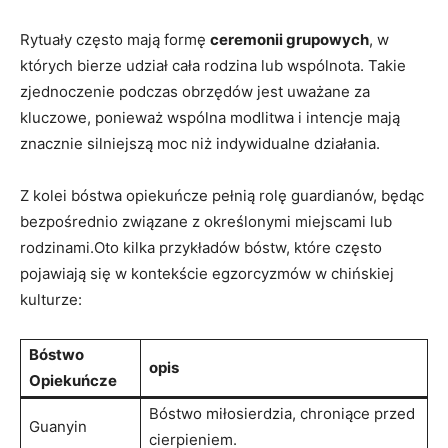
Rytuały ​często mają formę
ceremonii ⁢grupowych
, w
których bierze udział cała rodzina lub wspólnota. Takie⁤
zjednoczenie podczas‌ obrzędów⁢ jest uważane za
kluczowe, ponieważ wspólna modlitwa⁣ i intencje mają
znacznie‌ silniejszą moc niż indywidualne działania.
Z kolei ‍bóstwa‌ opiekuńcze pełnią‍ rolę guardianów, będąc
bezpośrednio związane z ⁣określonymi miejscami lub
‍rodzinami.Oto kilka‍ przykładów bóstw,‍ które często
pojawiają ⁣się w kontekście egzorcyzmów w​ chińskiej
kulturze:
Bóstwo⁢
opis
Opiekuńcze
Bóstwo miłosierdzia, chroniące przed
Guanyin
cierpieniem.