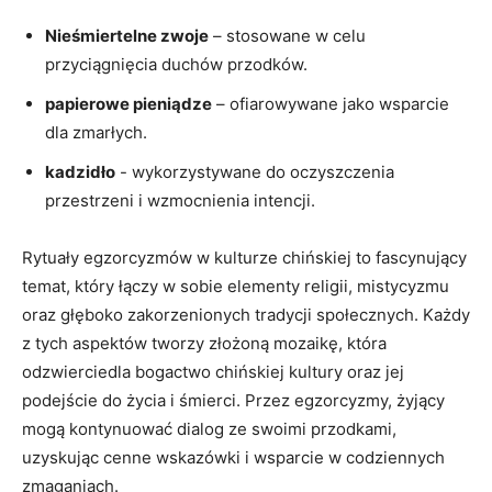
Nieśmiertelne zwoje
– stosowane w celu
przyciągnięcia duchów ⁢przodków.
papierowe pieniądze
– ofiarowywane jako wsparcie
dla zmarłych.
kadzidło
-‍ wykorzystywane do ‍oczyszczenia
⁤przestrzeni i wzmocnienia intencji.
Rytuały egzorcyzmów w ⁣kulturze​ chińskiej to fascynujący
⁢temat, który łączy ‌w sobie elementy religii,‍ mistycyzmu‌
oraz głęboko zakorzenionych tradycji ⁣społecznych. Każdy⁤
z tych‍ aspektów tworzy złożoną mozaikę, która
odzwierciedla bogactwo chińskiej kultury⁢ oraz jej
podejście do ​życia ​i śmierci. Przez egzorcyzmy, żyjący
mogą kontynuować dialog ze ⁤swoimi przodkami,
uzyskując cenne wskazówki ⁢i​ wsparcie w codziennych
zmaganiach.