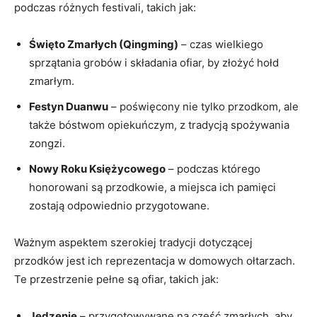
podczas różnych festivali, takich jak:
Święto Zmarłych (Qingming)
– ⁣czas wielkiego
sprzątania grobów ⁣i składania ‌ofiar, by ⁢złożyć hołd
zmarłym.
Festyn Duanwu
– poświęcony nie tylko przodkom, ale
także bóstwom opiekuńczym, z⁤ tradycją ⁣spożywania
zongzi.
Nowy Roku⁣ Księżycowego
– podczas którego‌
honorowani są przodkowie, a ‌miejsca ich pamięci
zostają​ odpowiednio⁣ przygotowane.
Ważnym‌ aspektem szerokiej tradycji dotyczącej
przodków jest ich ‌reprezentacja w domowych‌ ołtarzach.
Te przestrzenie ⁤pełne ‌są ⁢ofiar, takich jak:
Jedzenie
– przygotowywane na cześć zmarłych,‍ aby