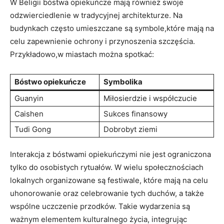
W Beligii​ bóstwa opiekuńcze mają‍ również swoje
odzwierciedlenie w tradycyjnej architekturze. Na
budynkach często⁣ umieszczane są symbole,które mają na
celu zapewnienie⁣ ochrony i przynoszenia szczęścia.
Przykładowo,w miastach‌ można spotkać:
Bóstwo⁣ opiekuńcze
Symbolika
Guanyin
Miłosierdzie i⁢ współczucie
Caishen
Sukces finansowy
Tudi Gong
Dobrobyt ziemi
Interakcja z bóstwami opiekuńczymi ⁢nie ⁣jest ‌ograniczona
tylko do osobistych rytuałów. W wielu społecznościach
lokalnych organizowane są festiwale, które mają na celu
uhonorowanie⁢ oraz celebrowanie tych duchów, a także
wspólne uczczenie przodków. Takie wydarzenia są
ważnym​ elementem kulturalnego życia, integrując