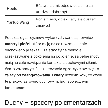
Bóstwo ziemi, odpowiedzialne za​
Houtu
urodzaj i dobrobyt.
Bóg ⁢śmierci, opiekujący się duszami
Yanluo Wang
zmarłych.
Podczas egzorcyzmów wykorzystywane są również‍
mantry​ i pieśni
, które mają na celu wzmocnienie‌
duchowego przekazu. ⁤Te starożytne melodie,
przekazywane z pokolenia na pokolenie, są pełne mocy i
mają ⁢na celu nawiązanie‌ kontaktu z ​duchowymi siłami.
Warto⁤ zaznaczyć, że skuteczność egzorcyzmów często
zależy od
zaangażowania
‍ i⁢
wiary
uczestników, co czyni
te⁣ praktyki ⁢zarówno duchowym, ‍jak i społecznym
fenomenem.
Duchy – spacery po cmentarzach