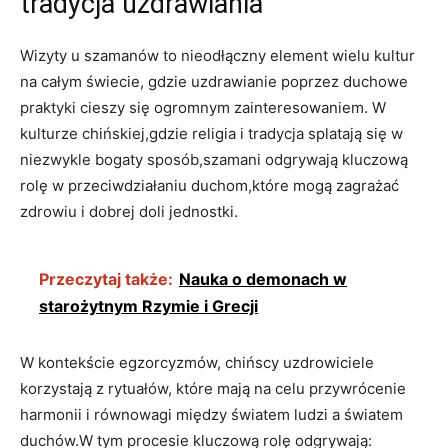
tradycja uzdrawiania
Wizyty u szamanów to nieodłączny‌ element wielu kultur‌
na całym świecie, gdzie‌ uzdrawianie poprzez duchowe ​
praktyki cieszy się ogromnym‍ zainteresowaniem.‌ W
kulturze chińskiej,gdzie religia i tradycja splatają się w
niezwykle ⁢bogaty ⁤sposób,szamani odgrywają kluczową
rolę w przeciwdziałaniu duchom,które mogą zagrażać
zdrowiu i dobrej doli jednostki.
Przeczytaj także:
Nauka o demonach w
starożytnym Rzymie i Grecji
W kontekście egzorcyzmów, ⁤chińscy uzdrowiciele
‌korzystają ‌z rytuałów, które mają⁣ na celu przywrócenie
harmonii i równowagi między światem ludzi a‌ światem
duchów.W tym procesie kluczową⁤ rolę odgrywają: