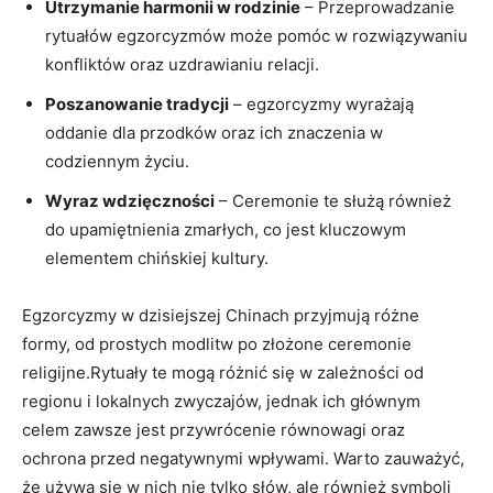
Utrzymanie harmonii ​w rodzinie
– ‍Przeprowadzanie
rytuałów ‌egzorcyzmów ⁤może pomóc w rozwiązywaniu
konfliktów ‍oraz ‌uzdrawianiu⁣ relacji.
Poszanowanie tradycji
– egzorcyzmy wyrażają
oddanie dla przodków oraz ich ​znaczenia w
codziennym życiu.
Wyraz wdzięczności
– Ceremonie te służą‍ również
do upamiętnienia zmarłych, co ‌jest kluczowym​
elementem ⁣chińskiej kultury.
Egzorcyzmy w dzisiejszej Chinach przyjmują różne
formy, od prostych modlitw po złożone​ ceremonie
religijne.Rytuały te‍ mogą różnić się w zależności od
regionu ‍i lokalnych ​zwyczajów, jednak ich głównym
celem zawsze ‌jest przywrócenie równowagi ​oraz⁣
ochrona ⁣przed negatywnymi ​wpływami. Warto zauważyć,
że używa się w nich nie tylko słów, ale⁢ również symboli