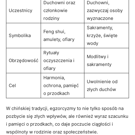
Duchowni oraz‍
Duchowni,
Uczestnicy
członkowie
zazwyczaj ⁢osoby⁢
rodziny
wyznaczone
Sakramenty,‌
Feng shui,⁢
Symbolika
krzyże, święte
amulety, ofiary
wody
Rytuały
Modlitwy⁤ i
Obrzędowość
oczyszczenia i
sakramenty
ofiary
Harmonia,
Uwolnienie ⁤od
Cel
ochrona, pamięć
złych duchów
o⁤ przodkach
W chińskiej tradycji,‌ egzorcyzmy to nie tylko sposób na⁤
pozbycie ⁤się złych wpływów, ale również‍ wyraz szacunku
i pamięci​ o przodkach, co daje⁢ poczucie ciągłości i⁢
wspólnoty⁢ w ‍rodzinie oraz społeczeństwie.