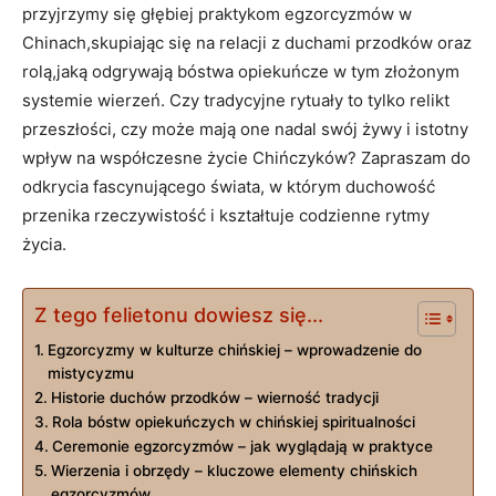
przyjrzymy się głębiej praktykom egzorcyzmów w⁣
Chinach,skupiając ⁣się na relacji z ‌duchami przodków oraz
⁣rolą,jaką odgrywają‌ bóstwa opiekuńcze w tym złożonym⁣
systemie wierzeń. Czy tradycyjne rytuały to⁤ tylko relikt
przeszłości, czy może mają one nadal swój żywy i istotny
wpływ na współczesne życie Chińczyków? Zapraszam do
​odkrycia ⁤fascynującego⁢ świata, w ⁣którym duchowość
przenika rzeczywistość i‌ kształtuje codzienne⁤ rytmy
życia.
Z tego felietonu dowiesz się...
Egzorcyzmy ⁣w kulturze chińskiej – ⁢wprowadzenie do
mistycyzmu
Historie duchów przodków ⁢– wierność tradycji
Rola bóstw opiekuńczych w chińskiej spiritualności
Ceremonie egzorcyzmów ⁤– jak wyglądają ⁢w praktyce
Wierzenia ⁤i obrzędy – ​kluczowe elementy chińskich
egzorcyzmów