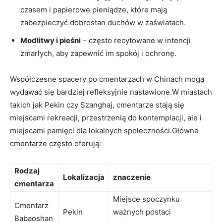
czasem i papierowe pieniądze, które⁤ mają
zabezpieczyć⁤ dobrostan duchów w zaświatach.
Modlitwy i pieśni
– często recytowane‍ w intencji
⁢zmarłych, aby zapewnić⁤ im‌ spokój i ochronę.
Współczesne spacery ‍po cmentarzach w Chinach​ mogą
⁢wydawać⁣ się bardziej refleksyjnie nastawione.W⁣ miastach
takich jak Pekin czy⁤ Szanghaj, cmentarze⁤ stają się
miejscami ⁤rekreacji, przestrzenią ​do kontemplacji, ale ​i
‌miejscami⁣ pamięci dla lokalnych ⁤społeczności.Główne
cmentarze ⁤często oferują:
Rodzaj
Lokalizacja
znaczenie
cmentarza
Miejsce spoczynku
Cmentarz
Pekin
ważnych ⁤postaci
⁣Babaoshan