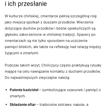
i ich ‌przesłanie
W ‌kulturze‍ chińskiej, cmentarze pełnią szczególną ​rolę
jako ​miejsca spotkań z duszami przodków. Wierzenia​
dotyczące duchów przodków ⁢i bóstw opiekuńczych są
głęboko ‌zakorzenione w chińskiej⁢ tradycji. Spacery po
cmentarzach są nie tylko sposobem na uczczenie
pamięci ‍bliskich, ale także na refleksję nad ​relacją ⁣między
żyjącymi a zmarłymi.
Podczas takich​ wizyt, Chińczycy często ⁤praktykują rytuały
mające na​ celu ⁣nawiązanie kontaktu z duchami ‍przodków.
Do najważniejszych zwyczajów należą:
Palenie kadzideł
– symbolizujące⁣ szacunek i pamięć o
zmarłych.
Składanie ofiar
– tradycyjne ⁤potrawy, napoje, a‌