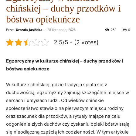
chińskiej – duchy przodków i
bóstwa opiekuńcze
Przez
Urszula Jasińska
-
28 listopada, 2025
232
0
2.5/5 - (2 votes)
Egzorcyzmy w⁣ kulturze chińskiej – duchy ⁤przodków i
bóstwa opiekuńcze
W kulturze chińskiej, gdzie tradycja splata się z
duchowością, ‌egzorcyzmy ⁤zajmują szczególne miejsce ‍w
sercach i‍ umysłach ludzi. Od wieków chińskie
społeczeństwo stawiało na pierwszym miejscu rodziny
oraz szacunek⁢ dla przodków, a ⁣rytuały mające⁢ na⁣ celu
odgonienie ⁣złych‍ duchów czy zyskaniu‌ opieki‌ bóstw stają
się nieodłączną częścią ich codzienności. W tym artykule