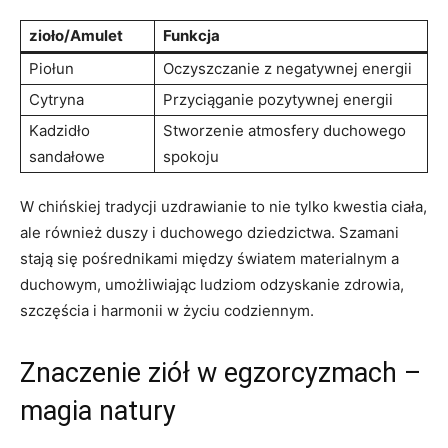
zioło/Amulet
Funkcja
Piołun
Oczyszczanie ​z negatywnej‌ energii
Cytryna
Przyciąganie ⁢pozytywnej energii
Kadzidło
Stworzenie atmosfery duchowego⁣
sandałowe
spokoju
W chińskiej tradycji‌ uzdrawianie⁤ to⁤ nie tylko kwestia​ ciała,⁢
ale również duszy i duchowego dziedzictwa. Szamani
stają ‍się pośrednikami między ‌światem​ materialnym ⁣a
duchowym, umożliwiając ludziom odzyskanie zdrowia,
szczęścia i​ harmonii w życiu codziennym.
Znaczenie ziół w⁤ egzorcyzmach – ​
magia natury