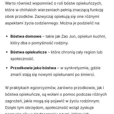
Warto również​ wspomnieć o roli bóstw opiekuńczych,
które w chińskich ⁢wierzeniach⁤ pełnią znaczącą⁤ funkcję⁣
obok przodków. Zazwyczaj opiekują się one różnymi
aspektami życia codziennego. Można je podzielić⁣ na:
Bóstwa domowe
– takie jak Zao ⁣Jun, opiekun ‍kuchni,
który dba‌ o pomyślność rodziny.
Bóstwa ‍opiekuńcze
–⁣ które chronią cały region lub
społeczność.
Przodkowie jako bóstwa
– w synkretyzmie, gdzie
zmarli stają się nowymi​ opiekunami po‌ śmierci.
W praktykach ⁢egzorcyzmów, zarówno przodkowie, jak i
bóstwa ⁤opiekuńcze, są wołani o pomoc podczas różnych
‌zagrożeń, jakie mogą się pojawić⁢ w życiu rodzinnym.
Dzięki tym obrzędom, społeczność wciąż zyskuje