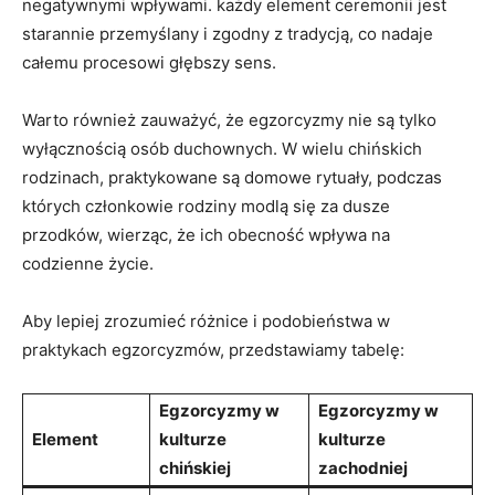
negatywnymi wpływami. każdy element ceremonii jest
starannie​ przemyślany⁣ i zgodny z tradycją, co⁣ nadaje
całemu procesowi głębszy ‌sens.
Warto​ również zauważyć, że ‌egzorcyzmy nie są tylko
wyłącznością osób ⁢duchownych. W ⁤wielu‌ chińskich
rodzinach, praktykowane są domowe rytuały, podczas
których członkowie rodziny ⁣modlą⁤ się‍ za dusze
przodków, wierząc, że ich obecność wpływa na⁢
codzienne życie.
Aby​ lepiej zrozumieć różnice i⁣ podobieństwa w‌
praktykach egzorcyzmów, przedstawiamy tabelę:
Egzorcyzmy⁣ w
Egzorcyzmy w
Element
kulturze
kulturze ​
chińskiej
zachodniej