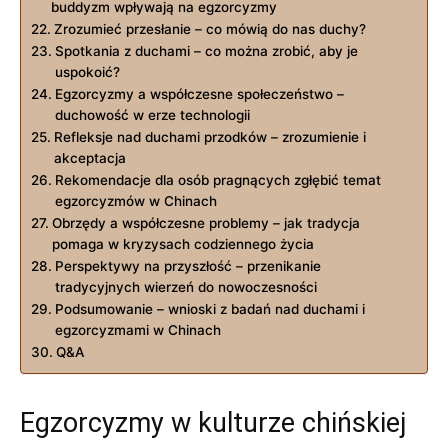
buddyzm wpływają ​na egzorcyzmy
Zrozumieć przesłanie – co mówią do nas duchy?
Spotkania z duchami – co ⁣można zrobić, ⁤aby je
uspokoić?
Egzorcyzmy a współczesne społeczeństwo –
duchowość w erze technologii
Refleksje nad duchami ​przodków – zrozumienie i
akceptacja
Rekomendacje dla ⁣osób pragnących zgłębić temat
egzorcyzmów w Chinach
Obrzędy a współczesne ⁢problemy ​– jak⁢ tradycja
pomaga ⁣w kryzysach ⁣codziennego życia
Perspektywy ‍na przyszłość – przenikanie
tradycyjnych wierzeń do‍ nowoczesności
Podsumowanie – wnioski z ⁢badań nad duchami i
egzorcyzmami w Chinach
Q&A
Egzorcyzmy ⁣w kulturze chińskiej