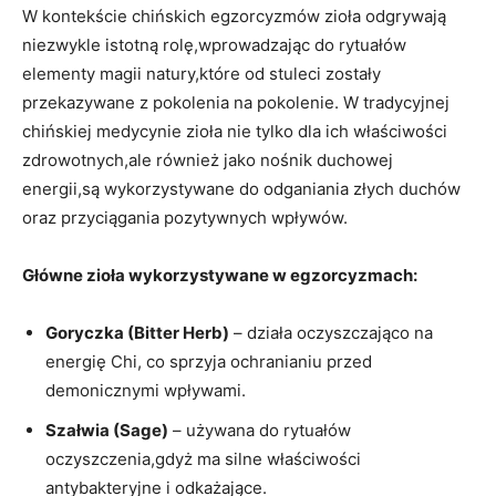
W kontekście chińskich egzorcyzmów zioła odgrywają
⁤niezwykle⁢ istotną rolę,wprowadzając do rytuałów
elementy magii natury,które ‍od stuleci zostały
przekazywane z ‍pokolenia ​na ⁤pokolenie. W ‍tradycyjnej
chińskiej medycynie ⁣zioła nie tylko dla ich⁤ właściwości
zdrowotnych,ale również jako nośnik⁣ duchowej
energii,są​ wykorzystywane ​do odganiania złych ​duchów
oraz​ przyciągania‍ pozytywnych wpływów.
Główne zioła wykorzystywane w egzorcyzmach:
Goryczka (Bitter ⁤Herb)
– działa oczyszczająco na⁤
energię Chi, ⁤co⁢ sprzyja ⁤ochranianiu przed
demonicznymi wpływami.
Szałwia ​(Sage)
– ‌używana do rytuałów
oczyszczenia,gdyż ma silne właściwości
antybakteryjne i odkażające.