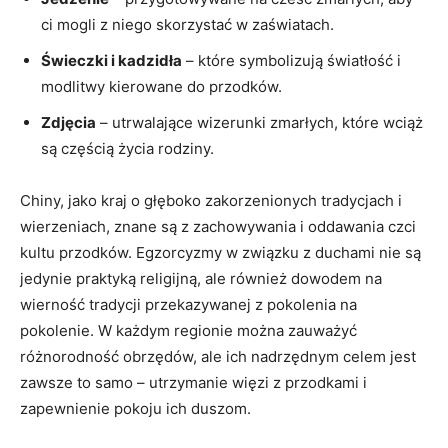
ci mogli‍ z niego skorzystać w⁣ zaświatach.
Świeczki ‌i kadzidła
– które symbolizują światłość i
modlitwy kierowane do przodków.
Zdjęcia
– utrwalające wizerunki zmarłych, które wciąż
są⁣ częścią⁣ życia rodziny.
Chiny, jako kraj ​o głęboko zakorzenionych tradycjach i
wierzeniach, znane są z zachowywania i oddawania ‍czci
‌kultu​ przodków. Egzorcyzmy w związku⁣ z​ duchami nie są
jedynie⁣ praktyką religijną, ale również dowodem na
wierność‍ tradycji przekazywanej z pokolenia na
pokolenie. W każdym regionie można zauważyć
różnorodność obrzędów, ale ich nadrzędnym celem jest
zawsze ⁢to samo ⁢– ⁤utrzymanie więzi z przodkami i
zapewnienie pokoju ‌ich duszom.