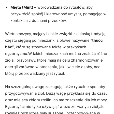
Mięta (Mint)
– wprowadzana do⁢ rytuałów, aby
przywrócić ⁢spokój i klarowność ​umysłu, pomagając w
kontakcie z duchami ‍przodków.
Wietnamczycy, mający bliskie związki ⁤z chińską tradycją,
często sięgają po mieszanki ziołowe nazywane
“thuốc
bắc”
, które są stosowane także w praktykach
egzorcyzmu.W⁤ takich‍ mieszankach można ​znaleźć różne
zioła ‌i przyprawy, które mają na celu‌ zharmonizowanie
energii zarówno​ w​ otoczeniu, ⁣jak i w ciele osoby, nad
którą⁣ przeprowadzany jest rytuał.
Na szczególną uwagę zasługują także‌ rytualne⁤ sposoby
przygotowywania ziół. Dużą wagę przykłada się do czasu
oraz ‍miejsca zbioru roślin, co ma znaczenie dla ich mocy.
Egzorcyści nie tylko używają świeżo zerwanych ziół,ale
również⁣ tych,które były suszone ​i przechowywane w