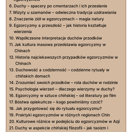
Duchy – spacery po cmentarzach i ich ‌przesłanie
Wizyty u szamanów – odwieczna tradycja uzdrawiania
Znaczenie ziół w⁤ egzorcyzmach – ​magia natury
Egzorcyzmy⁢ a⁣ przeszłość – jak ⁣historia kształtuje
wierzenia
Współczesne interpretacje duchów przodków
Jak kultura masowa przedstawia egzorcyzmy w
Chinach
Historia najciekawszych przypadków egzorcyzmów w
Chinach
Duchowość a codzienność – codzienne​ rytuały‍ w
chińskich domach
Zrozumieć‌ swoich przodków – rola duchów w rodzinie
Psychologia ‍wierzeń – ​dlaczego ⁢wierzymy w duchy?
Egzorcyzmy‌ w sztuce chińskiej – od‍ literatury po film
Bóstwa opiekuńcze –​ kogo powinniśmy ​czcić?
Jak przygotować się do​ rytuału egzorcyzmu?
Praktyki egzorcyzmów w różnych ⁣regionach Chin
Kulturowe różnice ⁢w podejściu do egzorcyzmów w Azji
Duchy ‍w aspekcie chińskiej filozofii – jak taoizm i