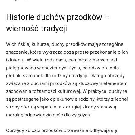
Historie duchów przodków ⁢–
wierność tradycji
W chińskiej kulturze, duchy ‌przodków mają szczególne
znaczenie, które ⁤wykracza poza⁢ proste przekonanie o ich
istnieniu. W wielu rodzinach, pamięć ⁢o zmarłych jest
pielęgnowana w codziennym ​życiu,⁢ co odzwierciedla
głęboki szacunek dla rodziny ‌i tradycji. Dlatego obrzędy
związane z duchami​ przodków są ​kluczowym elementem‍
zachowania tożsamości kulturowej. W praktyce, duchy te
są postrzegane ⁤jako opiekunowie rodziny,⁢ którzy z⁢ jednej​
strony oferują wsparcie, a z drugiej strony stanowią
moralną⁣ odpowiedzialność dla‍ żyjących.
Obrzędy ku ​czci przodków przeważnie odbywają⁢ się