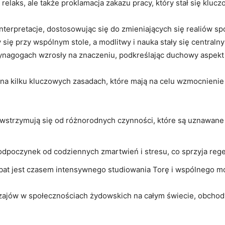
y relaks, ale także proklamacja zakazu pracy, który stał się k
terpretacje, dostosowując się do zmieniających się realiów s
ły się przy wspólnym stole, a modlitwy i nauka stały się centra
synagogach wzrosły na znaczeniu, podkreślając duchowy aspekt 
a kilku kluczowych zasadach, które mają na celu wzmocnienie p
owstrzymują się od różnorodnych czynności, które są uznawane
odpoczynek od codziennych zmartwień i stresu, co sprzyja regen
at jest czasem intensywnego studiowania Torę i wspólnego mod
czajów w społecznościach żydowskich na całym świecie, obchod