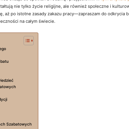
łtują nie tylko życie religijne, ale również społeczne i kultu
ę, aż po istotne zasady zakazu pracy—zapraszam do odkrycia bo
eczności na całym świecie.
iego
abatu
iedzieć
abatowych
ycji
ach Szabatowych