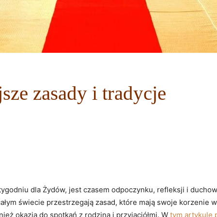
sze zasady i tradycje
 tygodniu dla Żydów, jest czasem odpoczynku, refleksji i duch
ałym świecie przestrzegają zasad, które mają swoje korzenie w 
eż okazja do spotkań z rodziną i przyjaciółmi. W
tym artykule