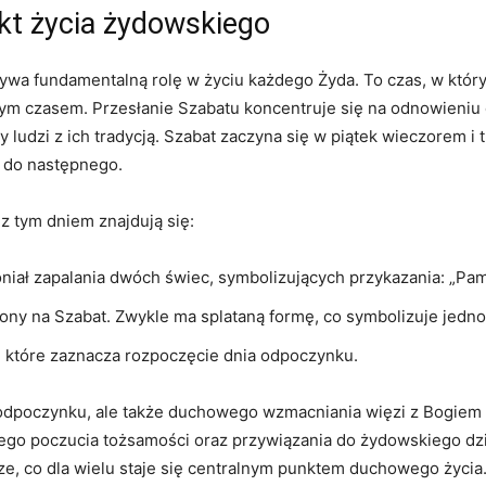
nkt życia żydowskiego
ywa fundamentalną rolę w życiu każdego Żyda. To czas, w który
onym czasem. Przesłanie Szabatu koncentruje się na odnowieni
zy ludzi z ich tradycją. Szabat zaczyna się w piątek wieczorem 
 do następnego.
z tym dniem znajdują się:
iał zapalania dwóch świec, symbolizujących przykazania: „Pamię
czony na Szabat. Zwykle ma splataną formę, co symbolizuje jed
 które zaznacza rozpoczęcie dnia odpoczynku.
 odpoczynku, ale także duchowego wzmacniania więzi z Bogiem
szego poczucia tożsamości oraz przywiązania do żydowskiego dz
e, co dla wielu staje się centralnym punktem duchowego życia