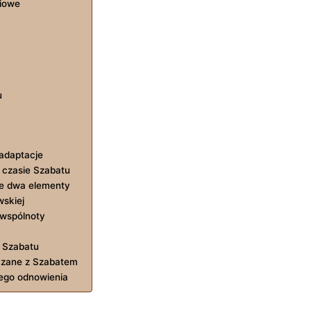
niowe
u
adaptacje
 czasie Szabatu
te dwa elementy
wskiej
 wspólnoty
 Szabatu
ązane z Szabatem
ego odnowienia