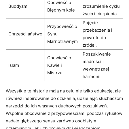
Opowieść o
Buddyzm
zrozumienie cyklu
Błędnym kole
życia i cierpienia.
Pojęcie
Przypowieść o
przebaczenia i
Chrześcijaństwo
Synu
powrotu do
Marnotrawnym
źródeł.
Poszukiwanie
Opowieść o
mądrości i
Islam
Kawie i
wewnętrznej
Mistrzu
harmonii.
Wszystkie te historie mają na celu nie tylko edukację, ale
również inspirowanie do działania, udzielając słuchaczom
narzędzi do ich własnych duchowych poszukiwań.
Wspólne obcowanie z przypowieściami podczas rytuałów
nadaje głębszego sensu zarówno osobistym
przemianom, jak i zbiorowym doświadczeniom