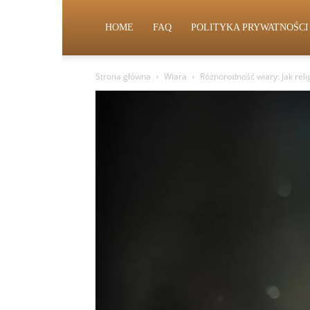
HOME
FAQ
POLITYKA PRYWATNOŚCI
Strona główna
Wiara
Różnorodność wiary: Jak reli