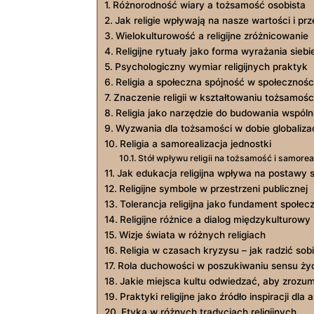
Różnorodność wiary a tożsamość osobista
Jak religie wpływają na nasze wartości i pr
Wielokulturowość a religijne zróżnicowanie
Religijne rytuały jako forma wyrażania siebi
Psychologiczny wymiar religijnych praktyk
Religia a społeczna spójność w społecznośc
Znaczenie religii w kształtowaniu tożsamoś
Religia jako narzędzie do budowania wspóln
Wyzwania dla tożsamości w dobie globalizac
Religia a samorealizacja jednostki
Stół wpływu religii na tożsamość i samorea
Jak edukacja religijna wpływa na postawy 
Religijne symbole w przestrzeni publicznej
Tolerancja religijna jako fundament społ
Religijne różnice a dialog międzykulturowy
Wizje świata w różnych religiach
Religia w czasach kryzysu – jak radzić sob
Rola duchowości w poszukiwaniu sensu ży
Jakie miejsca kultu odwiedzać, aby zrozu
Praktyki religijne jako źródło inspiracji dla 
Etyka w różnych tradycjach religijnych