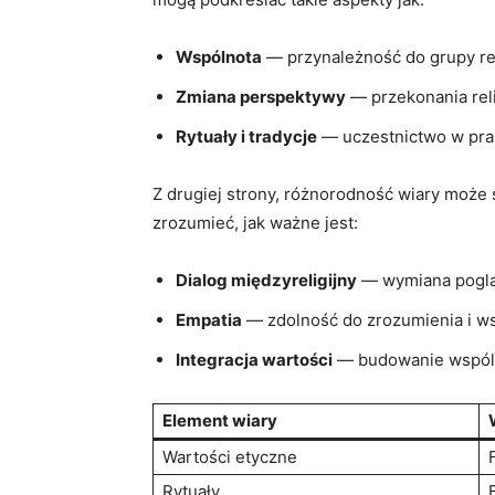
Wspólnota
— przynależność do grupy reli
Zmiana perspektywy
— przekonania rel
Rytuały i tradycje
— uczestnictwo w prak
Z drugiej strony, różnorodność wiary może 
zrozumieć, jak ważne jest:
Dialog międzyreligijny
— wymiana pogląd
Empatia
— zdolność do zrozumienia i wsp
Integracja wartości
— budowanie wspólny
Element wiary
Wartości etyczne
Rytuały