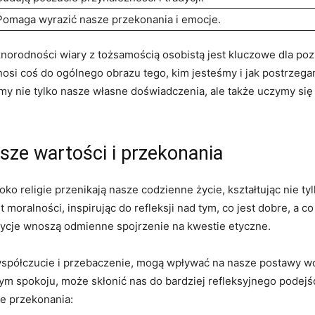
Pomaga wyrazić nasze przekonania i emocje.
orodności wiary z tożsamością osobistą jest kluczowe dla pozna
 wnosi coś do ogólnego obrazu tego, kim jesteśmy i jak postrze
 nie tylko nasze własne doświadczenia, ale także uczymy się to
asze wartości i przekonania
oko religie przenikają nasze codzienne życie, kształtując nie ty
 moralności, inspirując do refleksji nad tym, co jest dobre, a c
dycje wnoszą odmienne spojrzenie na kwestie etyczne.
, współczucie i przebaczenie, mogą wpływać na nasze postawy w
ym spokoju, może skłonić nas do bardziej refleksyjnego podejś
ze przekonania: