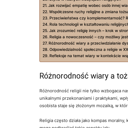
Jak rozwijać empatię wobec osób innej wia
Współczesne ruchy religijne a zmiana tożs
Przeciwieństwa czy komplementarność? Re
Rola technologii w kształtowaniu religijny
Jak zrozumieć religię innych – krok w stro
Religia a nowoczesność – czy możliwy jest
Różnorodność wiary a przeciwdziałanie dys
Odpowiedzialność społeczna a religie w XX
Refleksje na temat wiary w kontekście w
Różnorodność wiary a to
Różnorodność religii nie tylko wzbogaca nas
unikalnymi przekonaniami i praktykami, wpł
osobista staje się złożonym mozaiką, w któ
Religia często działa jako kompas moralny,
mogą podkreślać takie aspekty jak: