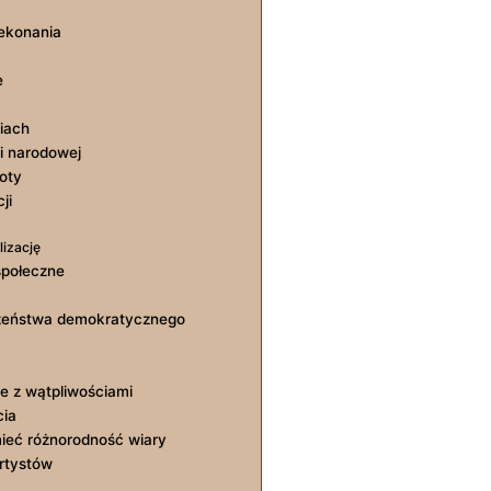
zekonania
e
iach
ci narodowej
oty
ji
lizację
społeczne
eczeństwa demokratycznego
ie z wątpliwościami
cia
mieć różnorodność wiary
artystów