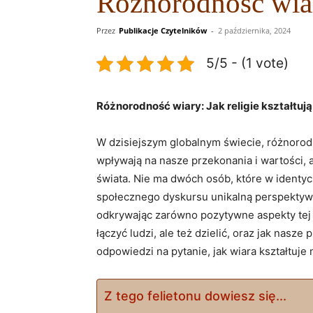
Różnorodność wiary
Przez
Publikacje Czytelników
-
2 października, 2024
5/5 - (1 vote)
Różnorodność wiary: Jak religie kształtu
W dzisiejszym globalnym świecie, różnorodn
wpływają na nasze przekonania i wartości, 
świata. Nie ma dwóch osób, które w identyc
społecznego dyskursu unikalną perspektywę.
odkrywając zarówno pozytywne aspekty tej r
łączyć ludzi, ale też dzielić, oraz jak nas
odpowiedzi na pytanie, jak wiara kształtuje
Z tego felietonu dowiesz się...