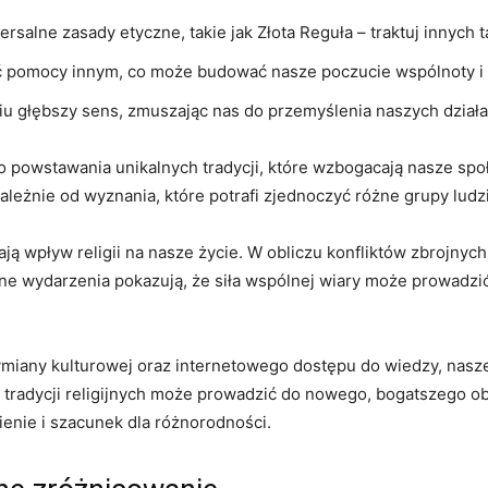
ersalne zasady etyczne, takie jak Złota Reguła – traktuj innych t
ć pomocy innym, co może budować nasze poczucie wspólnoty i s
 głębszy sens, zmuszając nas do przemyślenia naszych działań
o powstawania unikalnych tradycji, które wzbogacają nasze s
zależnie od wyznania, które potrafi zjednoczyć różne grupy lud
 wpływ religii na nasze życie. W obliczu konfliktów zbrojnych, 
czne wydarzenia pokazują, że siła wspólnej wiary może prowadzi
wymiany kulturowej oraz internetowego dostępu do wiedzy, nasz
radycji religijnych może prowadzić do nowego, bogatszego obr
enie i szacunek dla różnorodności.