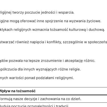
gijnej tworzy poczucie jedności i wsparcia.
igijne mogą oferować inne spojrzenie na wyzwania życiowe.
tykach religijnych wzmacnia tożsamość kulturową i duchową.
stwarzać również napięcia i konflikty, szczególnie w społeczeń
ów pozwala na lepsze zrozumienie i akceptację różnic.
ółczucia dla innych wyznających różne religie.
ch wartości ponad podziałami religijnymi.
Wpływ na tożsamość
Formują nasze decyzje i zachowania na co dzień.
Budują poczucie przynależności i tradycji.