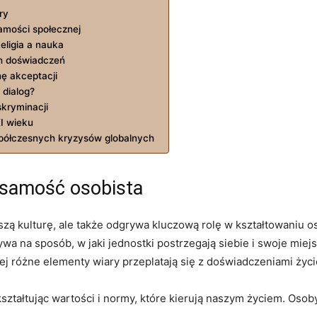
ry
amości społecznej
ligia a nauka
ch doświadczeń
nę akceptacji
 dialog?
kryminacji
I wieku
spółczesnych kryzysów globalnych
żsamość osobista
zą kulturę, ale także odgrywa kluczową rolę w kształtowaniu oso
ywa na sposób, w jaki jednostki postrzegają siebie i swoje mie
rej różne elementy wiary przeplatają się z doświadczeniami życ
 kształtując wartości i normy, które kierują naszym życiem. O