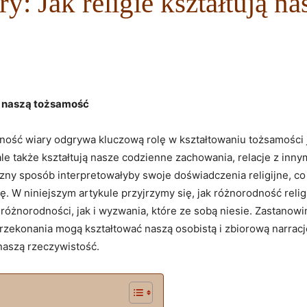
: Jak religie kształtują n
ją naszą tożsamość
ość wiary odgrywa kluczową rolę w kształtowaniu tożsamości je
ale także kształtują nasze codzienne zachowania, relacje z inn
zny sposób interpretowałyby swoje doświadczenia religijne, co
 W niniejszym artykule przyjrzymy się, jak różnorodność reli
óżnorodności, jak i wyzwania, które ze sobą niesie. Zastanowim
ze przekonania mogą kształtować naszą osobistą i zbiorową narra
 naszą rzeczywistość.