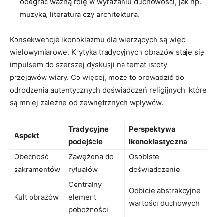
odegrać ważną rolę w wyrażaniu duchowości, jak np.
muzyka, literatura czy architektura.
Konsekwencje ikonoklazmu dla wierzących są więc
wielowymiarowe. Krytyka tradycyjnych obrazów staje się
impulsem do szerszej dyskusji na temat istoty i
przejawów wiary. Co więcej, może to prowadzić do
odrodzenia autentycznych doświadczeń religijnych, które
są mniej zależne od zewnętrznych wpływów.
Tradycyjne
Perspektywa
Aspekt
podejście
ikonoklastyczna
Obecność
Zawężona do
Osobiste
sakramentów
rytuałów
doświadczenie
Centralny
Odbicie abstrakcyjne
Kult obrazów
element
wartości duchowych
pobożności