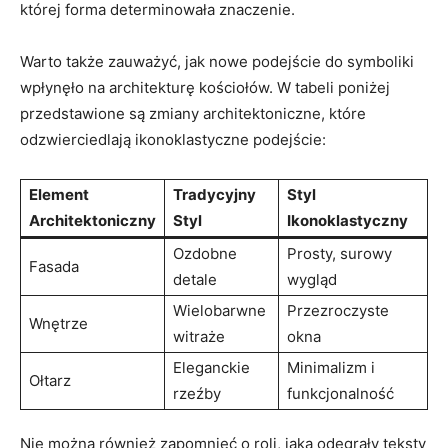
której forma determinowała znaczenie.
Warto także zauważyć, jak nowe podejście do symboliki
wpłynęło na architekturę kościołów. W tabeli poniżej
przedstawione są zmiany architektoniczne, które
odzwierciedlają ikonoklastyczne podejście:
Element
Tradycyjny
Styl
Architektoniczny
Styl
Ikonoklastyczny
Ozdobne
Prosty, surowy
Fasada
detale
wygląd
Wielobarwne
Przezroczyste
Wnętrze
witraże
okna
Eleganckie
Minimalizm i
Ołtarz
rzeźby
funkcjonalność
Nie można również zapomnieć o roli, jaką odegrały teksty