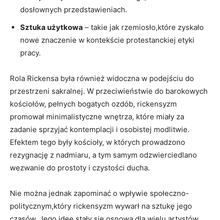
dosłownych przedstawieniach.
Sztuka użytkowa
– takie jak rzemiosło,które zyskało
nowe znaczenie w kontekście protestanckiej etyki
pracy.
Rola Rickensa była również widoczna w podejściu do
przestrzeni sakralnej. W przeciwieństwie do barokowych
kościołów, pełnych bogatych ozdób, rickensyzm
promował minimalistyczne wnętrza, które miały za
zadanie sprzyjać kontemplacji i osobistej modlitwie.
Efektem tego były kościoły, w których prowadzono
rezygnację z nadmiaru, a tym samym odzwierciedlano
wezwanie do prostoty i czystości ducha.
Nie można jednak zapominać o wpływie społeczno-
politycznym,który rickensyzm wywarł na sztukę jego
czasów. Jego idee stały się osnową dla wielu artystów,