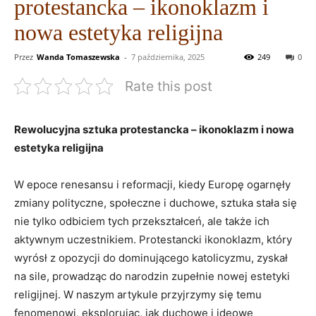
protestancka – ikonoklazm i
nowa estetyka religijna
Przez
Wanda Tomaszewska
-
7 października, 2025
249
0
Rate this post
Rewolucyjna sztuka protestancka – ikonoklazm i nowa
estetyka religijna
W epoce renesansu i reformacji, kiedy Europę ogarnęły
zmiany polityczne, społeczne i duchowe, sztuka stała się
nie tylko odbiciem tych przekształceń, ale także ich
aktywnym uczestnikiem. Protestancki ikonoklazm, który
wyrósł z opozycji do dominującego katolicyzmu, zyskał
na sile, prowadząc do narodzin zupełnie nowej estetyki
religijnej. W naszym artykule przyjrzymy się temu
fenomenowi, eksplorując, jak duchowe i ideowe