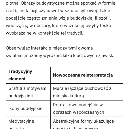
płótna. Obrazy buddystyczne można spotkać w formie
rzeźb, instalacji czy nawet w sztuce cyfrowej. Takie
podejście często zmienia wizję buddyjskiej filozofii,
wnosząc ją w obszary, które wcześniej byłyby teško
wyobrażalne w kontekście tej tradycji.
Obserwując interakcję między tymi dwoma
światami,możemy wyróżnić kilka kluczowych zjawisk:
Tradycyjny
Nowoczesna reinterpretacja
element
Graffiti z motywami
Murale łączące duchowość z
buddyjskimi
miejską kulturą
Pop-artowe podejścia w
ikony buddyjskie
obrazach współczesnych
Medytacyjne
Abstrakcyjne formy ukazujące
pejzaże
emocje i stany umysłu