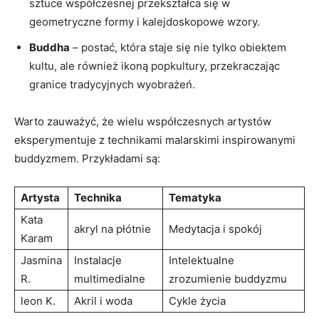
sztuce współczesnej przekształca się w
geometryczne formy i kalejdoskopowe wzory.
Buddha
– postać, która staje się nie tylko obiektem
kultu, ale również ikoną popkultury, przekraczając
granice tradycyjnych wyobrażeń.
Warto zauważyć, że wielu współczesnych artystów
eksperymentuje z technikami malarskimi inspirowanymi
buddyzmem. Przykładami są:
Artysta
Technika
Tematyka
Kata
akryl na płótnie
Medytacja i spokój
Karam
Jasmina
Instalacje
Intelektualne
R.
multimedialne
zrozumienie buddyzmu
leon K.
Akril i woda
Cykle życia