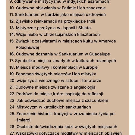
odkrywanie mistycyzmu w indyjskich aszramach
Cudowne objawienia w Fatimie i ich znaczenie
Sanktuarium w Lurdzie jako miejsce uzdrowień
Zjawisko reinkarnacji na przykładzie Indii
Mistyczne przeżycia w Japonii i Shinto
Wizje nieba w chrześcijańskich klasztorach
Związki z zaświatami w miejscach kultu w Ameryce
Południowej
Cudowne doznania w Sanktuarium w Guadalupe
Symbolika miejsca zmarłych w kulturach rdzennych
Miejsca modlitwy i kontemplacji w Europie
Fenomen świętych mieczów i ich mistyka
wizje życia wiecznego w sztuce i literaturze
Cudowne miejsca związane z angelologią
Podróże do miejsc,które inspirują do refleksji
Jak odwiedzać duchowe miejsca z szacunkiem
Mistycyzm w katolickich sanktuariach
Znaczenie historii i tradycji w zrozumieniu życia po
śmierci
Osobiste doświadczenia ludzi w świętych miejscach
Wskazówki dotyczące modlitwy w miejscach objawień