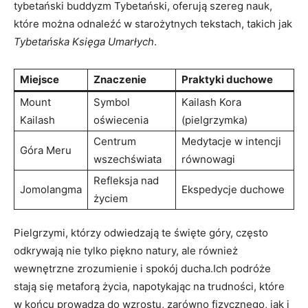
tybetański buddyzm Tybetański, oferują szereg nauk,
które można odnaleźć w starożytnych tekstach, takich jak
Tybetańska Księga Umarłych
.
Miejsce
Znaczenie
Praktyki duchowe
Mount
Symbol
Kailash Kora
Kailash
oświecenia
(pielgrzymka)
Centrum
Medytacje w intencji
Góra Meru
wszechświata
równowagi
Refleksja nad
Jomolangma
Ekspedycje duchowe
życiem
Pielgrzymi, którzy odwiedzają te święte góry, często
odkrywają nie tylko piękno natury, ale również
wewnętrzne zrozumienie i spokój ducha.Ich podróże
stają się metaforą życia, napotykając na trudności, które
w końcu prowadzą do wzrostu, zarówno fizycznego, jak i