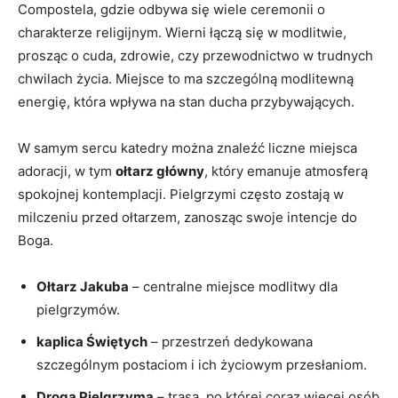
Compostela, gdzie odbywa się wiele ceremonii o
charakterze religijnym. Wierni łączą się w modlitwie,
prosząc o cuda, zdrowie, czy przewodnictwo w trudnych
chwilach życia. Miejsce to ma szczególną modlitewną
energię, która wpływa na stan ducha przybywających.
W samym sercu katedry można znaleźć liczne miejsca
adoracji, w tym
ołtarz główny
, który emanuje atmosferą
spokojnej kontemplacji. Pielgrzymi często zostają w
milczeniu przed ołtarzem, zanosząc swoje intencje do
Boga.
Ołtarz Jakuba
– centralne miejsce modlitwy dla
pielgrzymów.
kaplica Świętych
– przestrzeń dedykowana
szczególnym postaciom i ich życiowym przesłaniom.
Droga Pielgrzyma
– trasa, po której coraz więcej osób