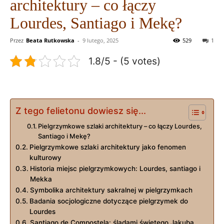
architektury – co łączy
Lourdes, Santiago i Mekę?
Przez
Beata Rutkowska
-
9 lutego, 2025
529
1
1.8/5 - (5 votes)
Z tego felietonu dowiesz się...
Pielgrzymkowe szlaki architektury – co łączy Lourdes,
Santiago i Mekę?
Pielgrzymkowe szlaki architektury jako fenomen
kulturowy
Historia miejsc pielgrzymkowych: Lourdes, santiago i
Mekka
Symbolika architektury sakralnej w pielgrzymkach
Badania socjologiczne dotyczące pielgrzymek do
Lourdes
Santiago de Compostela: śladami świętego Jakuba