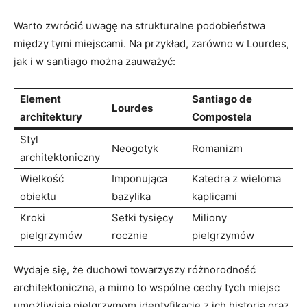
Warto zwrócić uwagę na strukturalne podobieństwa
między tymi miejscami. Na przykład, zarówno w Lourdes,
jak i w santiago można zauważyć:
Element
Santiago de
Lourdes
architektury
Compostela
Styl
Neogotyk
Romanizm
architektoniczny
Wielkość
Imponująca
Katedra z wieloma
obiektu
bazylika
kaplicami
Kroki
Setki tysięcy
Miliony
pielgrzymów
rocznie
pielgrzymów
Wydaje się, że duchowi towarzyszy różnorodność
architektoniczna, a mimo to wspólne cechy tych miejsc
umożliwiają pielgrzymom identyfikację z ich historią oraz