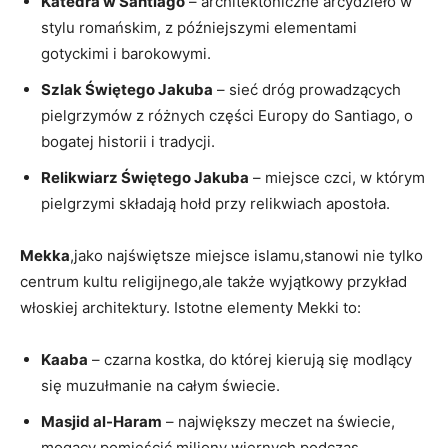
Katedra w Santiago
– architektoniczne arcydzieło w
stylu romańskim, z późniejszymi elementami
gotyckimi i barokowymi.
Szlak Świętego Jakuba
– sieć dróg prowadzących
pielgrzymów z różnych części Europy do Santiago, o
bogatej historii i tradycji.
Relikwiarz Świętego Jakuba
– miejsce czci, w którym
pielgrzymi składają hołd przy relikwiach apostoła.
Mekka
,jako najświętsze miejsce islamu,stanowi nie tylko
centrum kultu religijnego,ale także wyjątkowy przykład
włoskiej architektury. Istotne elementy Mekki to:
Kaaba
– czarna kostka, do której kierują się modlący
się muzułmanie na całym świecie.
Masjid al-Haram
– największy meczet na świecie,
mogący pomieścić miliony wiernych podczas