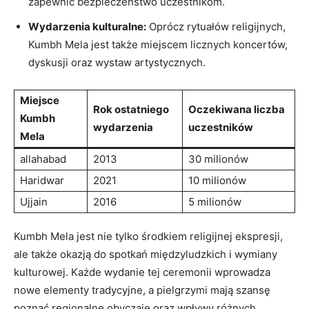
zapewnić bezpieczeństwo uczestnikom.
Wydarzenia kulturalne:
Oprócz rytuałów religijnych,
Kumbh Mela jest także miejscem licznych koncertów,
dyskusji oraz wystaw artystycznych.
Miejsce
Rok ostatniego
Oczekiwana liczba
Kumbh
wydarzenia
uczestników
Mela
allahabad
2013
30 milionów
Haridwar
2021
10 milionów
Ujjain
2016
5 milionów
Kumbh Mela jest nie tylko środkiem religijnej ekspresji,
ale także okazją do spotkań międzyludzkich i wymiany
kulturowej. Każde wydanie tej ceremonii wprowadza
nowe elementy tradycyjne, a pielgrzymi mają szansę
poznać regionalne obyczaje oraz wpływy różnych