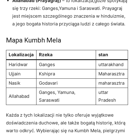
Allahabad (Prayagraj)
– to lokalizacja,gdzie spotykają
się trzy rzeki: Ganges,Yamuna i Saraswati. Prayagraj
jest miejscem szczególnego znaczenia w hinduizmie,
a jego bogata historia przyciąga ludzi z całego świata.
Mapa Kumbh Mela
Lokalizacja
Rzeka
stan
Haridwar
Ganges
uttarakhand
Ujjain
Kshipra
Maharasztra
Nasik
Godavari
maharasztra
Ganges, Yamuna,
uttar
Allahabad
Saraswati
Pradesh
Każda z tych lokalizacji nie tylko oferuje wyjątkowe
doświadczenia duchowe, ale także bogatą historię, którą
warto odkryć. Wybierając się na Kumbh Mela, pielgrzymi