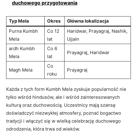
duchowego przygotowania
Typ Mela
Okres
Główna lokalizacja
Purna Kumbh
Co 12
Haridwar, Prayagraj, Nashik,
Mela
lat
Ujjain
ardh Kumbh
Co 6
Prayagraj, Haridwar
Mela
lat
Co
Magh Mela
Prayagraj
roku
Każda z tych form Kumbh Mela zyskuje popularność nie
tylko wśród hindusów, ale i wśród zainteresowanych
kulturą oraz duchowością. Uczestnicy mają szansę
doświadczyć niezwykłej atmosfery, poznać bogactwo
tradycji i włączyć się w wielką celebrację duchowego
odrodzenia, która trwa od wieków.