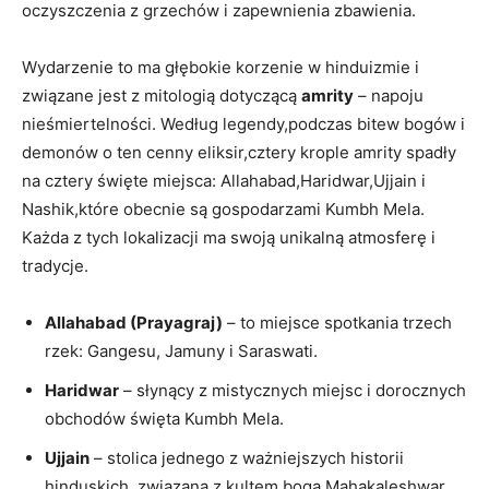
oczyszczenia z grzechów i zapewnienia zbawienia.
Wydarzenie to ma głębokie korzenie w hinduizmie i
związane jest z mitologią dotyczącą
amrity
– napoju
nieśmiertelności. Według legendy,podczas bitew bogów i
demonów o ten cenny eliksir,cztery krople amrity spadły
na cztery święte miejsca: Allahabad,Haridwar,Ujjain i
Nashik,które obecnie są gospodarzami Kumbh Mela.
Każda z tych lokalizacji ma swoją unikalną atmosferę i
tradycje.
Allahabad (Prayagraj)
– to miejsce spotkania trzech
rzek: Gangesu, Jamuny i Saraswati.
Haridwar
– słynący z mistycznych miejsc i dorocznych
obchodów święta Kumbh Mela.
Ujjain
– stolica jednego z ważniejszych historii
hinduskich, związana z kultem boga Mahakaleshwar.