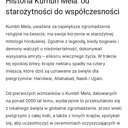
Historia Kumbh Mela: od
starożytności do współczesności
Kumbh Mela, uważane za największe zgromadzenie
religijne na świecie, ma swoje korzenie w starożytnej
mitologii hinduskiej. Zgodnie z legendą, kiedy bogowie i
demony walczyli o nieśmiertelność, dokonywali
wysysania amryty – eliksiru wiecznego życia. W trakcie
tej epickiej bitwy, krople nektaru spadły na cztery
miejsca, które dziś są uznawane za święte dla
pielgrzymów: Haridwar, Allahabad, Nasik i Ujjain.
Od pierwszych wzmianków o Kumbh Mela, datowanych
na ponad 2000 lat temu, wydarzenie to przekształciło się
z lokalnego święta w globalne zgromadzenie. przez wieki
pielgrzymi z całej Indii, a także z innych krajów, spotykali
się, aby uczestniczyć w ceremoniach oczyszczających w