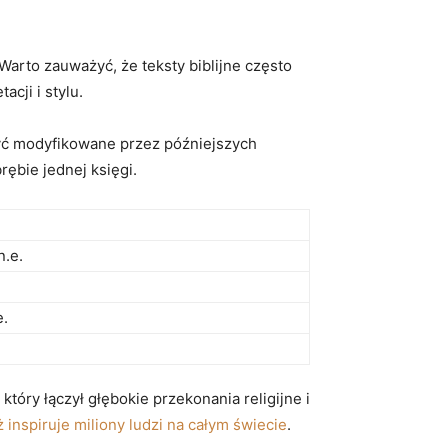
Warto zauważyć, że teksty biblijne często
cji i stylu.
być modyfikowane przez późniejszych
ębie jednej księgi.
n.e.
e.
, który łączył głębokie przekonania religijne i
ż inspiruje miliony ludzi na całym świecie
.