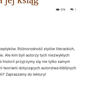
574
1
 skeptyków. Różnorodność stylów literackich,
ie. Ale kim byli autorzy tych niezwykłych
b historii przyjrzymy się nie tylko samym
i teoriami dotyczących autorstwa biblijnych
blii? Zapraszamy do lektury!