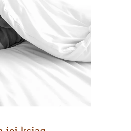
 jej ksiąg