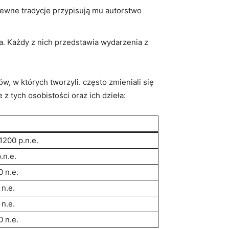
 Pewne tradycje przypisują mu autorstwo
sa. Każdy z nich przedstawia wydarzenia z
, w których tworzyli. często zmieniali się
z tych osobistości oraz ich dzieła:
1200 p.n.e.
.n.e.
 n.e.
n.e.
n.e.
 n.e.