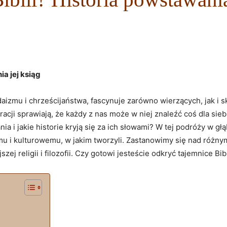
ia jej ksiąg
judaizmu i chrześcijaństwa, fascynuje zarówno wierzących, jak i
acji sprawiają, że każdy z nas może w niej znaleźć coś dla sieb
ia i jakie historie kryją się za ich słowami? W tej podróży w głą
u i kulturowemu, w jakim tworzyli. Zastanowimy się nad różnym
zej religii i filozofii. Czy gotowi jesteście odkryć tajemnice Bi