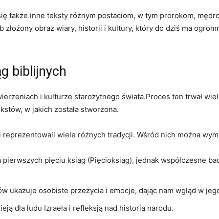
ię także inne teksty różnym postaciom, w tym prorokom, mędrca
złożony obraz wiary, historii i kultury, który do dziś ma ogrom
g biblijnych
wierzeniach i kulturze starożytnego świata.Proces ten trwał wie
kstów, w jakich została stworzona.
i reprezentowali wiele różnych tradycji. Wśród nich można wym
 pierwszych pięciu ksiąg (Pięcioksiąg), jednak współczesne bad
w ukazuje osobiste przeżycia i emocje, dając nam wgląd w je
eją dla ludu Izraela i refleksją nad historią narodu.