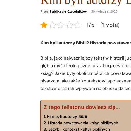
Przez
Publikacje Czytelników
-
30 kwietnia, 2025
1/5 - (1 vote)
Kim byli autorzy Biblii? Historia powstawan
Biblia, jako najważniejszy tekst w historii 
głębia myśli teologicznej oraz bogactwo narr
ksiąg? Jakie były okoliczności ich powstawan
pisarzom, ale także kontekstowi społecznem
tekstów oraz ich wpływem na oblicze dzisiejs
Z tego felietonu dowiesz się...
Kim byli autorzy Biblii
Historia powstawania ksiąg biblijnych
Język i kontekst kultur biblijnych