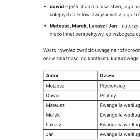
dawid
– jeśli chodzi o pisarstwo, jego n
kolejnych tekstów, związanych z jego kr
Mateusz, Marek, Łukasz i Jan
– autorzy 
nieco innej perspektywy, co wzbogaca ca
Warto również zwrócić uwagę na różnorodnoś
oni w zależności od kontekstu kulturowego i
Autor
Dzieło
Mojżesz
Pięcioksiąg
Dawid
Psalmy
Mateusz
Ewangelia według
Marek
Ewangelia według
Łukasz
Ewangelia według
Jan
ewangelia według