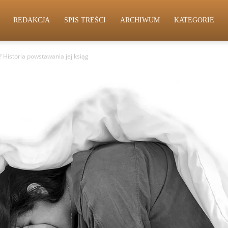
REDAKCJA
SPIS TREŚCI
ARCHIWUM
KATEGORIE
i? Historia powstawania jej ksiąg