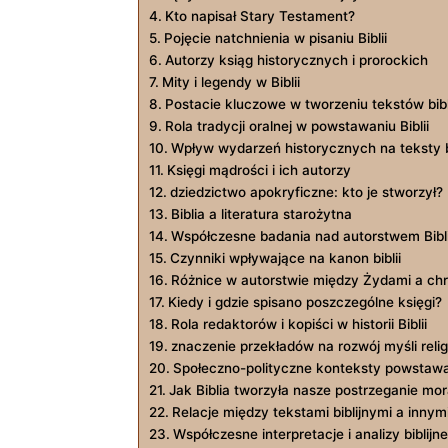
Kto napisał Stary Testament?
Pojęcie natchnienia w pisaniu Biblii
Autorzy ksiąg historycznych i prorockich
Mity i legendy w Biblii
Postacie kluczowe w tworzeniu tekstów bibl
Rola tradycji oralnej w powstawaniu Biblii
Wpływ wydarzeń historycznych na teksty b
Księgi mądrości i ich autorzy
dziedzictwo apokryficzne: kto je stworzył?
Biblia a literatura starożytna
Współczesne badania nad autorstwem Bibli
Czynniki wpływające na kanon biblii
Różnice w autorstwie między Żydami a chr
Kiedy i gdzie spisano poszczególne księgi?
Rola redaktorów i kopiści w historii Biblii
znaczenie przekładów na rozwój myśli religi
Społeczno-polityczne konteksty powstaw
Jak Biblia tworzyła nasze postrzeganie mor
Relacje między tekstami biblijnymi a innymi
Współczesne interpretacje i analizy biblijne