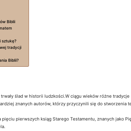
w Biblii
ematem
i sztukę?
wej tradycji
ia Biblii?
y trwały ślad w historii ludzkości.W ciągu wieków różne tradycje 
jbardziej znanych autorów, którzy przyczynili się do stworzenia 
pięciu pierwszych ksiąg Starego Testamentu, znanych jako Pię
la.