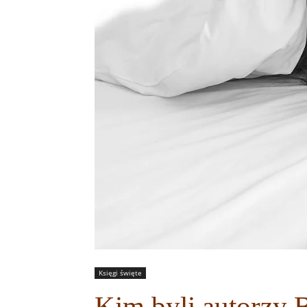
Księgi święte
Kim byli autorzy B