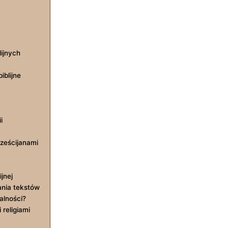
ijnych
iblijne
i
ześcijanami
jnej
ania tekstów
alności?
 religiami