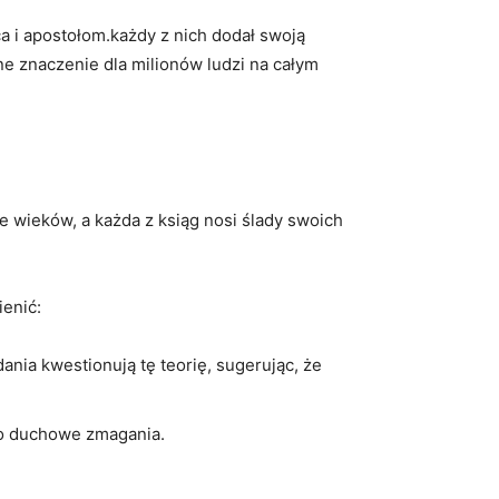
 i apostołom.każdy z nich dodał swoją
ne znaczenie dla milionów ludzi na całym
le wieków, a każda z ksiąg nosi ślady swoich
ienić:
ania kwestionują tę teorię, sugerując, że
go duchowe zmagania.