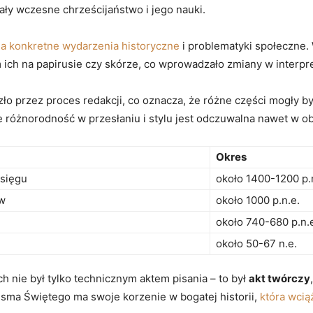
ały wczesne chrześcijaństwo i jego nauki.
a konkretne wydarzenia historyczne
i problematyki społeczne. 
ch na papirusie czy skórze, co wprowadzało zmiany w interpreta
zło przez proces redakcji, co oznacza, że różne części mogły 
e różnorodność w przesłaniu i stylu jest odczuwalna nawet w obr
Okres
księgu
około 1400-1200 p.
w
około 1000 p.n.e.
około 740-680 p.n.
około 50-67 n.e.
h nie był tylko technicznym aktem pisania – to był
akt twórczy
isma Świętego ma swoje korzenie w bogatej historii,
która wcią