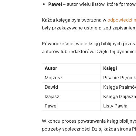
Pawel
– autor wielu listów, które formow
Każda księga była tworzona w
odpowiedzi n
były przekazywane ustnie przed zapisaniem i
Równocześnie, wiele ksiąg biblijnych przes
autorów lub redaktorów. Dzięki tej dynamic
Autor
Księgi
Mojżesz
Pisanie Pięcio
Dawid
Księga Psalmó
Izajasz
Księga Izajasza
Pawel
Listy Pawła
W końcu proces powstawania ksiąg biblijnyc
potrzeby społeczności.Dziś, każda strona P