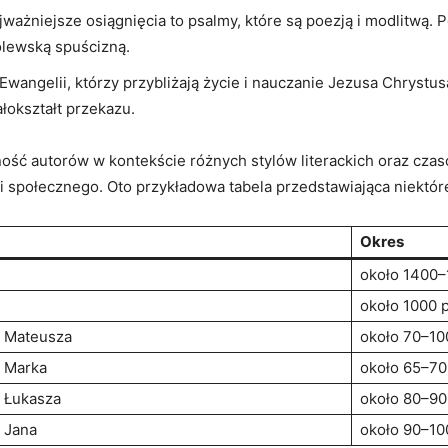
ajważniejsze osiągnięcia to psalmy, które są poezją i modlitwą.
ólewską spuścizną.
Ewangelii, którzy przybliżają życie i nauczanie Jezusa Chrystu
łokształt przekazu.
ć autorów w kontekście różnych stylów literackich oraz czasów
 społecznego. Oto przykładowa tabela przedstawiająca niektóre 
Okres
około 1400–
około 1000 p
 Mateusza
około 70–100
 Marka
około 65–70 
 Łukasza
około 80–90 
 Jana
około 90–100