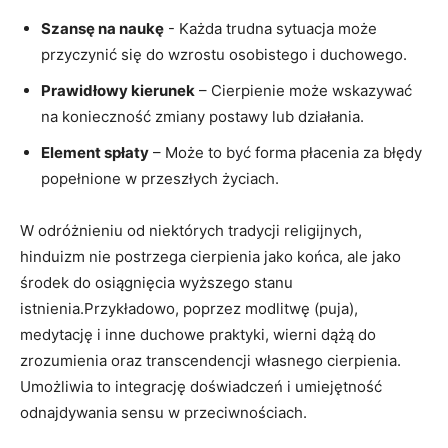
Szansę na naukę
-⁣ Każda trudna ⁤sytuacja​ może
przyczynić się​ do wzrostu osobistego i duchowego.
Prawidłowy kierunek
– Cierpienie może wskazywać ​
na konieczność ⁣zmiany‌ postawy lub działania.
Element spłaty
– Może to ⁢być forma ⁤płacenia za ‍błędy
popełnione w przeszłych⁣ życiach.
W ⁤odróżnieniu​ od ⁢niektórych tradycji religijnych,
hinduizm nie postrzega cierpienia jako końca, ale jako ​
środek ⁢do osiągnięcia wyższego stanu
istnienia.Przykładowo, poprzez modlitwę (puja),
⁣medytację i ⁣inne duchowe praktyki, wierni dążą do
zrozumienia oraz ‍transcendencji własnego cierpienia.
Umożliwia to integrację doświadczeń i⁣ umiejętność
odnajdywania sensu w przeciwnościach.