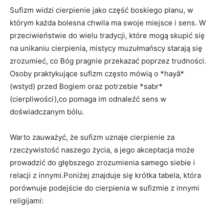
Sufizm widzi cierpienie⁤ jako ⁣część​ boskiego planu,⁣ w
którym każda ‍bolesna chwila​ ma swoje miejsce i sens. W
przeciwieństwie ⁢do wielu tradycji, które⁣ mogą skupić⁢ się
na unikaniu cierpienia, mistycy muzułmańscy starają się
zrozumieć, co Bóg pragnie przekazać poprzez trudności.
Osoby praktykujące sufizm często mówią o *hayā*
⁢(wstyd) przed Bogiem oraz ⁢potrzebie *sabr*
⁢(cierpliwości),co pomaga im odnaleźć sens w‍
doświadczanym bólu.
Warto zauważyć, że sufizm uznaje cierpienie​ za
rzeczywistość naszego życia, a jego akceptacja może
prowadzić do głębszego zrozumienia samego siebie i
⁤relacji z innymi.Poniżej znajduje się krótka ⁢tabela, ‍która
porównuje podejście do cierpienia w‌ sufizmie z innymi
religijami: