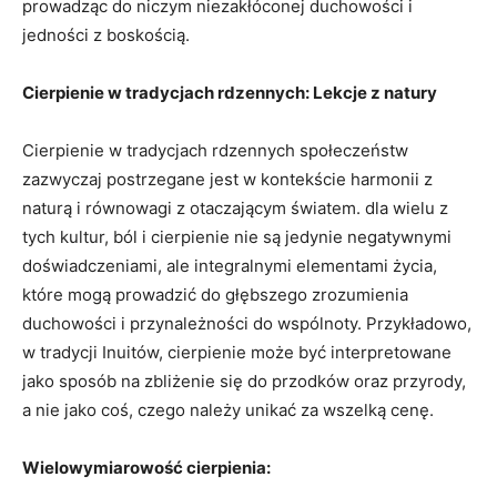
⁤prowadząc do⁢ niczym niezakłóconej duchowości i
jedności z‍ boskością.
Cierpienie w tradycjach rdzennych: Lekcje z natury
Cierpienie w tradycjach⁢ rdzennych ​społeczeństw
zazwyczaj ​postrzegane jest w kontekście harmonii z
naturą⁢ i równowagi z otaczającym światem. dla wielu z
tych ⁢kultur, ból ​i cierpienie nie są jedynie negatywnymi
doświadczeniami, ⁣ale integralnymi ⁢elementami życia,
które mogą prowadzić ⁤do głębszego zrozumienia
duchowości i⁤ przynależności do wspólnoty. ​Przykładowo,
w tradycji ​Inuitów, cierpienie może być ⁢interpretowane
jako sposób na zbliżenie się do ‌przodków oraz przyrody,
a nie jako coś, ​czego należy unikać ⁤za wszelką cenę.
Wielowymiarowość cierpienia: