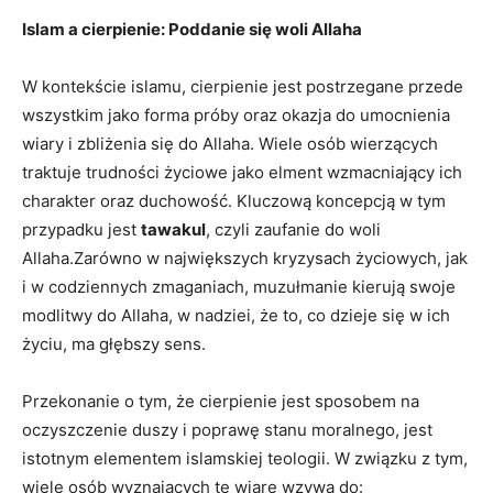
Islam a cierpienie: Poddanie⁢ się woli Allaha
W kontekście islamu, cierpienie‌ jest postrzegane⁢ przede
wszystkim jako forma próby ‍oraz okazja do umocnienia
‌wiary‌ i zbliżenia ⁣się do Allaha. ​Wiele ​osób wierzących
traktuje trudności życiowe jako ‍elment wzmacniający ‌ich
charakter oraz duchowość. Kluczową koncepcją w tym‍
przypadku jest
tawakul
, czyli zaufanie do ​woli⁣
Allaha.Zarówno w największych ⁢kryzysach życiowych, ⁤jak
‍i w codziennych zmaganiach, muzułmanie kierują swoje
modlitwy do Allaha, ⁢w nadziei, że to, co⁤ dzieje się w ich
życiu, ma głębszy​ sens.
Przekonanie o tym, że cierpienie jest⁤ sposobem na
oczyszczenie duszy i poprawę stanu moralnego, jest
istotnym‍ elementem​ islamskiej teologii.‌ W związku ⁣z tym,
wiele osób wyznających tę ⁣wiarę wzywa‍ do: