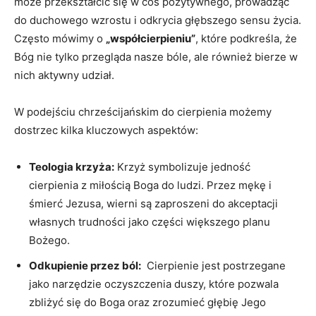
może⁤ przekształcić się w⁣ coś pozytywnego, prowadząc
do duchowego wzrostu ⁢i ⁢odkrycia głębszego sensu życia.
Często mówimy o
„współcierpieniu”
,⁤ które podkreśla, że
Bóg ⁤nie tylko przegląda nasze ‍bóle, ale również ⁢bierze w
⁣nich aktywny udział.
W podejściu chrześcijańskim do cierpienia możemy
dostrzec kilka kluczowych aspektów:
Teologia​ krzyża:
Krzyż‌ symbolizuje jedność
cierpienia z ⁢miłością Boga do ⁣ludzi. Przez⁤ mękę i
śmierć Jezusa, wierni są zaproszeni do akceptacji
własnych trudności‍ jako ⁤części większego planu‌
Bożego.
Odkupienie przez ból:
⁣ Cierpienie jest postrzegane
jako narzędzie oczyszczenia duszy, które pozwala
zbliżyć się do Boga oraz​ zrozumieć‌ głębię Jego