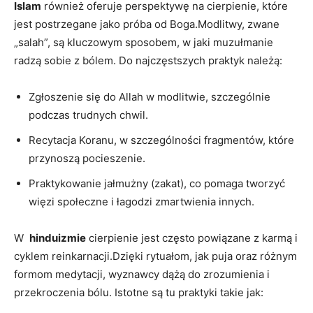
Islam
również oferuje perspektywę na​ cierpienie, które
jest postrzegane ​jako próba od Boga.Modlitwy, zwane
„salah”, są‍ kluczowym sposobem, w ⁢jaki ⁢muzułmanie
radzą sobie z bólem. Do najczęstszych praktyk należą:
Zgłoszenie się do ​Allah w modlitwie, szczególnie
podczas trudnych ⁣chwil.
Recytacja Koranu, ​w szczególności fragmentów, które
przynoszą pocieszenie.
Praktykowanie ⁢jałmużny ‍(zakat), co pomaga tworzyć
więzi społeczne ⁣i łagodzi zmartwienia innych.
W ⁣
hinduizmie
cierpienie jest często ⁣powiązane z ‍karmą i
cyklem reinkarnacji.Dzięki rytuałom, jak puja oraz ⁤różnym
formom medytacji, wyznawcy dążą do zrozumienia i
przekroczenia bólu. Istotne są tu praktyki takie jak: