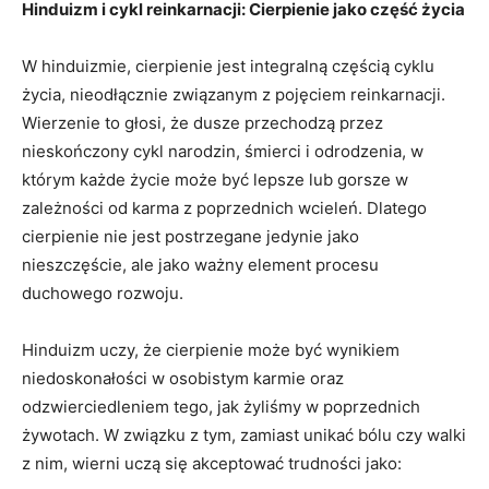
Hinduizm ⁤i cykl reinkarnacji: Cierpienie⁢ jako część życia
W hinduizmie, cierpienie jest integralną‍ częścią cyklu
życia, nieodłącznie ⁤związanym z pojęciem ⁣reinkarnacji.
Wierzenie to ‍głosi, że dusze przechodzą przez
nieskończony cykl narodzin, śmierci‍ i odrodzenia, w
którym każde życie może być‍ lepsze lub gorsze​ w
zależności od karma z⁤ poprzednich‍ wcieleń. Dlatego
cierpienie⁤ nie jest postrzegane jedynie jako
nieszczęście, ale jako ważny element procesu
duchowego rozwoju.
Hinduizm uczy, że‌ cierpienie może być wynikiem‌
niedoskonałości w osobistym karmie ‍oraz
⁣odzwierciedleniem ⁤tego, jak żyliśmy w ⁣poprzednich
żywotach. W ‌związku z tym, zamiast unikać bólu czy walki
z nim, wierni uczą się akceptować trudności jako: