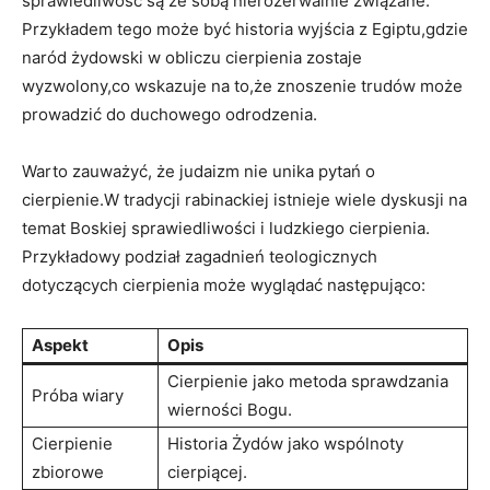
sprawiedliwość są ze ‌sobą nierozerwalnie związane.
Przykładem tego może ⁣być historia wyjścia z Egiptu,gdzie
⁣naród⁤ żydowski ⁢w obliczu ⁣cierpienia zostaje
wyzwolony,co wskazuje na to,że znoszenie trudów może
prowadzić do ‍duchowego odrodzenia.
Warto zauważyć,‍ że judaizm nie unika pytań⁤ o
cierpienie.W tradycji rabinackiej istnieje wiele dyskusji na
temat ⁢Boskiej sprawiedliwości i ​ludzkiego​ cierpienia.
Przykładowy podział zagadnień teologicznych
dotyczących⁢ cierpienia może wyglądać ⁣następująco:
Aspekt
Opis
Cierpienie jako metoda sprawdzania‌
Próba⁢ wiary
wierności Bogu.
Cierpienie
Historia Żydów jako wspólnoty
zbiorowe
cierpiącej.