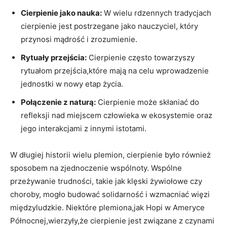
Cierpienie jako nauka:
W wielu rdzennych tradycjach
cierpienie jest postrzegane jako nauczyciel,⁤ który
przynosi mądrość ‍i zrozumienie.
Rytuały przejścia:
Cierpienie ⁤często towarzyszy
rytuałom przejścia,które ​mają na celu wprowadzenie
jednostki w nowy ​etap życia.
Połączenie z naturą:
Cierpienie może skłaniać ⁣do
refleksji ⁤nad⁤ miejscem człowieka w ekosystemie oraz
‌jego interakcjami z innymi istotami.
W długiej ⁢historii wielu ​plemion, ‍cierpienie było‍ również
sposobem na zjednoczenie wspólnoty.⁢ Wspólne
przeżywanie trudności, takie jak klęski żywiołowe czy
choroby, mogło ⁣budować solidarność⁢ i ​wzmacniać więzi
międzyludzkie. Niektóre plemiona,jak Hopi w Ameryce
Północnej,wierzyły,że cierpienie jest związane ⁣z czynami