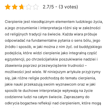
2.7/5 - (3 votes)
Cierpienie jest nieodłącznym⁤ elementem⁢ ludzkiego życia,
a jego zrozumienie i‍ interpretacja różni się w zależności
od religijnych⁢ tradycji ⁤na świecie. Każda wiara próbuje
odpowiadać na fundamentalne pytania o sens ‍bólu, jego⁣
źródło ⁤i⁤ sposób, ‍w jaki można z nim żyć. od buddyjskiego
podejścia, które widzi cierpienie jako integralną część
egzystencji, po chrześcijańskie poszukiwanie nadziei ⁣i
zbawienia⁤ poprzez przezwyciężenie trudności –
możliwości jest⁢ wiele. ⁣W⁣ niniejszym artykule przyjrzymy
się, jak różne religie podchodzą do tematu cierpienia,
jakie nauki przekazują swoim wyznawcom oraz w jaki
sposób‍ te⁣ duchowe interpretacje wpływają na życie
codzienne ⁤ludzi na całym ⁣świecie. Zapraszamy do⁢
odkrycia bogactwa refleksji nad cierpieniem, które ‍mogą​