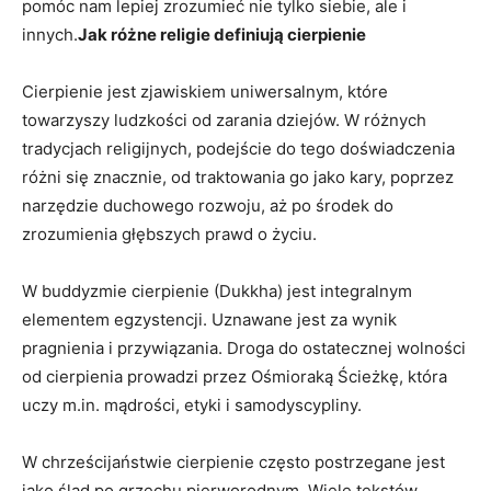
pomóc​ nam‍ lepiej zrozumieć ‌nie ‌tylko siebie, ale i
innych.
Jak różne ⁤religie definiują cierpienie
Cierpienie ⁢jest zjawiskiem⁢ uniwersalnym, które
towarzyszy ⁤ludzkości od zarania⁤ dziejów. ‌W ‌różnych
⁢tradycjach religijnych, podejście ‍do tego​ doświadczenia
różni się⁤ znacznie,⁣ od ‍traktowania go jako kary,​ poprzez
narzędzie‍ duchowego‌ rozwoju,⁢ aż po środek do
zrozumienia głębszych prawd ⁢o⁣ życiu.
W ⁢buddyzmie cierpienie (Dukkha) jest integralnym
elementem egzystencji. Uznawane jest ⁢za wynik
pragnienia i przywiązania.‍ Droga do ostatecznej wolności
od cierpienia prowadzi przez Ośmioraką Ścieżkę, która
⁣uczy m.in. mądrości, etyki ⁤i samodyscypliny.
W chrześcijaństwie⁣ cierpienie często postrzegane jest
‍jako ślad ⁤po grzechu pierworodnym. Wiele tekstów