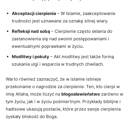
Akceptacji cierpienia
– W Islamie, zaakceptowanie
trudności jest uznawane za⁣ oznakę ⁣silnej ⁣wiary.
Refleksji nad sobą
– Cierpienie często ​skłania ‍do
zastanowienia się nad swoimi postępowaniami‍ i‍
ewentualnymi​ poprawkami w życiu.
Modlitwy i pokuty
– Akt modlitwy jest także formą
szukania ulgi i wsparcia⁢ w trudnych ⁣chwilach.
Warto również zaznaczyć, że w islamie istnieje
przekonanie‌ o nagrodzie za cierpienie.⁤ Ten, kto cierpi⁣ w
imię Allaha, może liczyć na
błogosławieństwo
zarówno w
tym życiu, ‍jak i⁤ w życiu pośmiertnym. Przykłady biblijne i
hadisowe ukazują postacie, które przez swoje cierpienia
‌zyskały bliskość do Boga.