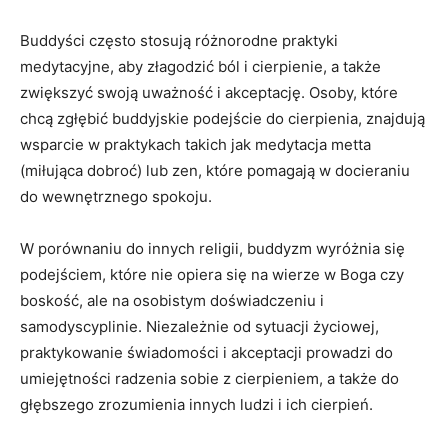
Buddyści często​ stosują różnorodne praktyki
medytacyjne, aby złagodzić ból i ‌cierpienie, a także‍
zwiększyć swoją uważność i akceptację. Osoby,⁤ które‍
chcą zgłębić buddyjskie podejście do cierpienia,​ znajdują
‍wsparcie ​w praktykach takich jak medytacja metta
(miłująca dobroć) lub zen, które ​pomagają w docieraniu
do wewnętrznego spokoju.
W porównaniu do ⁢innych religii, buddyzm wyróżnia się
podejściem, które ‌nie opiera‍ się ⁤na‌ wierze​ w Boga⁣ czy
boskość, ale na osobistym doświadczeniu i
samodyscyplinie.‌ Niezależnie od sytuacji życiowej,
praktykowanie świadomości i akceptacji prowadzi do
⁢umiejętności radzenia ⁣sobie z cierpieniem, a także do
głębszego zrozumienia innych​ ludzi i ich cierpień.