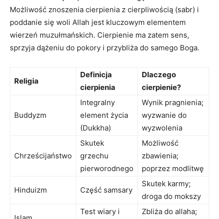
Możliwość znoszenia cierpienia z​ cierpliwością (sabr) i
poddanie się woli Allah⁢ jest kluczowym ⁢elementem
wierzeń muzułmańskich. Cierpienie⁤ ma⁢ zatem sens,
sprzyja dążeniu​ do pokory i ⁢przybliża do ​samego Boga.
Definicja
Dlaczego
Religia
‌cierpienia
cierpienie?
Integralny
Wynik pragnienia;
Buddyzm
element życia
‍wyzwanie do
(Dukkha)
wyzwolenia
Skutek
Możliwość
Chrześcijaństwo
grzechu
zbawienia;
pierworodnego
poprzez ‍modlitwę
Skutek karmy;
Hinduizm
Część samsary
droga do mokszy
Test ⁢wiary ‍i
Zbliża do allaha; ​
Islam