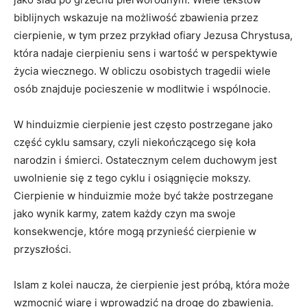
biblijnych wskazuje na możliwość zbawienia ‌przez‍
cierpienie, ⁢w⁤ tym ‌przez przykład ofiary Jezusa Chrystusa,​
która nadaje cierpieniu sens i wartość w ‍perspektywie
życia wiecznego. ⁢W obliczu osobistych‍ tragedii wiele
osób‍ znajduje pocieszenie w modlitwie i wspólnocie.
W ⁣hinduizmie cierpienie jest często postrzegane jako
część cyklu samsary, czyli​ niekończącego się koła
narodzin i śmierci. Ostatecznym celem duchowym jest
uwolnienie się z tego cyklu i osiągnięcie mokszy.
Cierpienie w hinduizmie ‍może być także postrzegane
jako wynik karmy, zatem każdy czyn ma swoje
konsekwencje,​ które​ mogą przynieść cierpienie w
przyszłości.
Islam z ⁤kolei ​naucza, że ⁤cierpienie jest próbą, która może
⁣wzmocnić ‍wiarę i‍ wprowadzić na drogę do​ zbawienia.