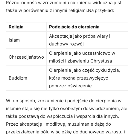
Różnorodność w zrozumieniu cierpienia widoczna ⁣jest‌
także w porównaniu z innymi religiami.Na przykład:
Religia
Podejście do‍ cierpienia
Akceptacja jako próba wiary i⁢
Islam
duchowy rozwój
Cierpienie jako uczestnictwo w
Chrześcijaństwo
miłości ⁤i zbawieniu Chrystusa
Cierpienie ‍jako ⁢część cyklu życia,
Buddizm
‍które można‌ przezwyciężyć ​
poprzez oświecenie
W ten sposób, ‍zrozumienie i podejście⁢ do cierpienia w
islamie staje się nie tylko⁢ osobistym doświadczeniem,⁣ ale
także podstawą do współczucia i‍ wsparcia dla innych.
Przez akceptację i ‌modlitwę, muzułmanie dążą ⁤do
przekształcenia bólu w ‍ścieżkę ⁢do⁢ duchowego ‍wzrostu⁣ i