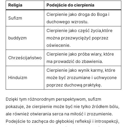
Religia
Podejście do cierpienia
Cierpienie jako droga do Boga i
Sufizm
⁣duchowego wzrostu.
Cierpienie ‌jako część życia,które
buddyzm
można ⁢przezwyciężyć ⁤poprzez
oświecenie.
Cierpienie jako ⁣próba wiary, które
Chrześcijaństwo
ma prowadzić ​do zbawienia.
Cierpienie jako wynik karmy, które
Hinduizm
⁣może być⁤ zrozumiane i uchwycone
poprzez duchową ​praktykę.
Dzięki ⁣tym⁣ różnorodnym​ perspektywom, sufizm
pokazuje, że cierpienie może​ być nie ⁤tylko źródłem bólu,
ale ⁢również otwierania serca na ‍miłość i zrozumienie.
Podejście to zachęca ‌do ​głębokiej refleksji i introspekcji,