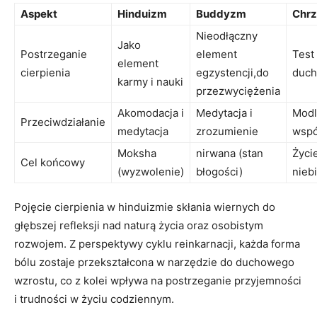
Aspekt
Hinduizm
Buddyzm
Chrz
Nieodłączny
Jako
Postrzeganie
element
Test 
element
cierpienia
egzystencji,do
duch
karmy i nauki
przezwyciężenia
Akomodacja i
Medytacja i
Modli
Przeciwdziałanie
medytacja
zrozumienie
wspó
Moksha
nirwana (stan
Życi
Cel końcowy
(wyzwolenie)
błogości)
nieb
Pojęcie⁣ cierpienia w hinduizmie skłania wiernych do
głębszej refleksji ⁢nad naturą ⁤życia oraz‌ osobistym
rozwojem. Z perspektywy ⁤cyklu reinkarnacji, ⁣każda ⁢forma
bólu zostaje‌ przekształcona‌ w‌ narzędzie do duchowego
wzrostu, co⁤ z kolei wpływa ‌na postrzeganie przyjemności
i trudności w życiu codziennym.