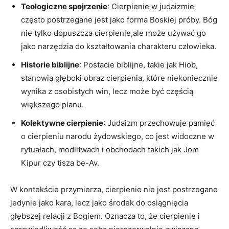
Teologiczne​ spojrzenie
: Cierpienie w judaizmie
często postrzegane jest jako forma‌ Boskiej ⁢próby. Bóg
nie ⁣tylko dopuszcza‍ cierpienie,ale⁢ może używać go‌
jako narzędzia ​do⁤ kształtowania charakteru‍ człowieka.
Historie biblijne
: Postacie biblijne, takie jak⁣ Hiob,
stanowią głęboki obraz cierpienia, które niekoniecznie
wynika z osobistych ⁢win, lecz‌ może być częścią
większego planu.
Kolektywne cierpienie
: Judaizm przechowuje pamięć
o cierpieniu narodu ⁤żydowskiego,⁢ co jest widoczne w
rytuałach, modlitwach i obchodach takich ‍jak‍ Jom
⁢Kipur czy tisza ⁤be-Av.
W ⁤kontekście przymierza, cierpienie nie jest postrzegane
jedynie jako⁣ kara, ⁣lecz jako środek ⁤do osiągnięcia
głębszej relacji⁢ z Bogiem. Oznacza to, że‍ cierpienie i