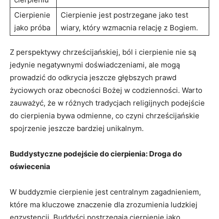
Cierpienie
Cierpienie jest postrzegane jako test
jako próba
wiary, który wzmacnia relację ⁢z Bogiem.
Z perspektywy chrześcijańskiej,​ ból i cierpienie nie są
jedynie negatywnymi doświadczeniami, ale ‌mogą
⁣prowadzić do odkrycia⁤ jeszcze głębszych ​prawd
życiowych oraz ‌obecności Bożej ⁢w codzienności. Warto​
zauważyć, że w ⁢różnych tradycjach religijnych ‌podejście
do cierpienia bywa odmienne,​ co czyni chrześcijańskie
⁤spojrzenie jeszcze bardziej‍ unikalnym.
Buddystyczne podejście ‌do⁣ cierpienia: Droga do
oświecenia
W buddyzmie cierpienie jest centralnym ​zagadnieniem,⁢
które ma kluczowe​ znaczenie dla zrozumienia ludzkiej
egzystencji. Buddyści postrzegają cierpienie⁣ jako