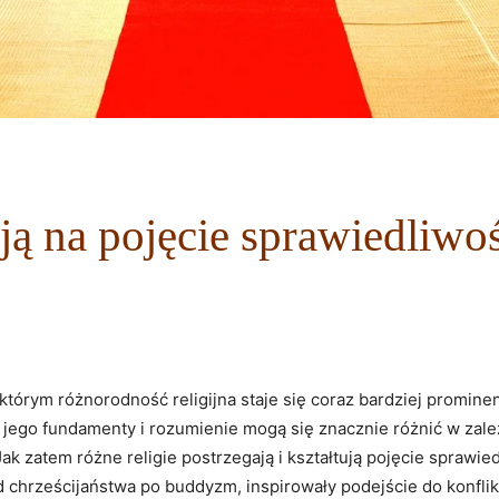
ją na pojęcie sprawiedliwo
którym różnorodność ​religijna staje⁤ się coraz bardziej ⁢promin
jego fundamenty i rozumienie mogą się znacznie różnić w zależno
ak zatem różne religie ​postrzegają ⁢i kształtują‌ pojęcie spraw
, od chrześcijaństwa‌ po buddyzm, inspirowały⁢ podejście do konfl