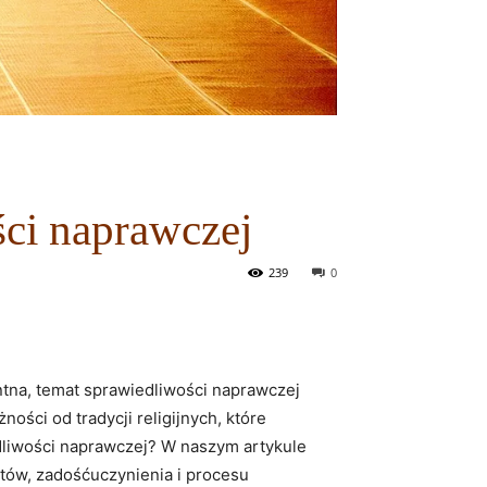
ści naprawczej
239
0
entna, temat sprawiedliwości naprawczej
ści⁣ od tradycji religijnych, które
iedliwości naprawczej? W naszym artykule
iktów,‌ zadośćuczynienia i procesu