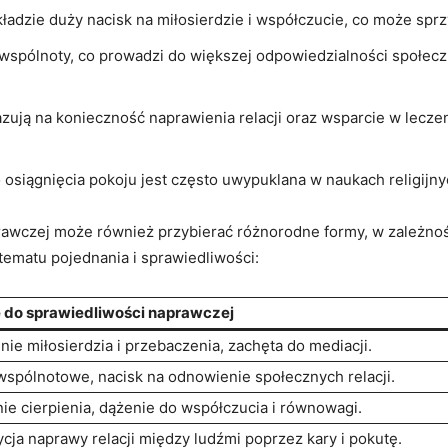
h kładzie duży nacisk na ‌miłosierdzie i współczucie, co może‌ sp
wspólnoty, co prowadzi do większej odpowiedzialności społecznej
azują na ⁣konieczność naprawienia relacji oraz wsparcie w ⁢leczeni
siągnięcia pokoju jest często uwypuklana w naukach religijnych,
rawczej może również przybierać różnorodne ⁤formy, w zależnośc
 tematu pojednania i sprawiedliwości:
 do sprawiedliwości naprawczej
nie miłosierdzia i przebaczenia, zachęta do mediacji.
wspólnotowe, nacisk na odnowienie społecznych relacji.
ie cierpienia, dążenie do współczucia i równowagi.
dycja naprawy relacji⁤ między ludźmi‌ poprzez kary i pokutę.