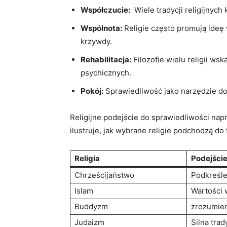
Współczucie:
‍ Wiele tradycji religijnyc
Wspólnota:
Religie często promują ideę 
krzywdy.
Rehabilitacja:
Filozofie wielu religii ‌wsk
psychicznych.
Pokój:
Sprawiedliwość jako narzędzie do o
Religijne podejście do sprawiedliwości nap
ilustruje, ⁢jak wybrane religie podchodzą do
Religia
Podejście
Chrześcijaństwo
Podkreśle
Islam
Wartości 
Buddyzm
zrozumien
Judaizm
Silna ⁢tra