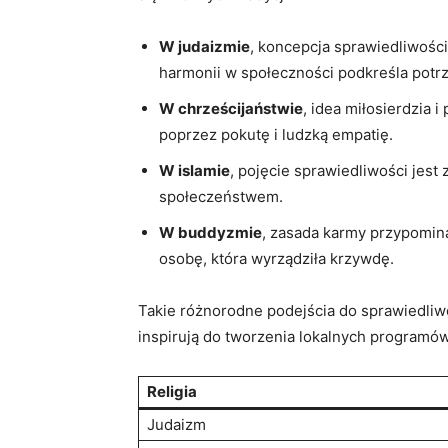
W judaizmie
, koncepcja sprawiedliwości
harmonii w‍ społeczności ‌podkreśla potr
W chrześcijaństwie
, idea miłosierdzia 
poprzez pokutę i ludzką empatię.
W islamie
, pojęcie sprawiedliwości jest
społeczeństwem.
W ​buddyzmie
, zasada karmy przypomina
osobę, która wyrządziła krzywdę.
Takie różnorodne podejścia‍ do sprawiedliwo
‍inspirują do tworzenia lokalnych programó
Religia
Judaizm