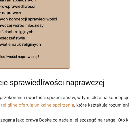
pro-sprawiedliwości
sy⁢ naprawcze
nych koncepcji sprawiedliwości
rawczej wśród młodzieży
ściach religijnych
społeczeństwie
ietle nauk religijnych
wiedliwości naprawczej?
ęcie⁢ sprawiedliwości naprawczej
 przekonania i ‍wartości społeczeństw, w tym‍ także na koncepc
 religijne oferują unikalne spojrzenia
, które kształtują‌ rozumie
rzegana jako prawa Boska,co nadaje jej ​szczególną rangę. Oto 