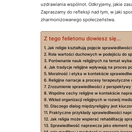
uzdrawiania wspólnot. ‍Odkryjemy, jakie za
Zapraszamy‌ do refleksji nad tym,⁣ w jaki s
zharmonizowanego społeczeństwa.
Z tego felietonu dowiesz się...
Jak religie ‌kształtują pojęcie⁢ sprawiedliwoś
Rola wartości duchowych w podejściu do sp
Porównanie ‌nauk religijnych na temat wybacz
Jak tradycje religijne wpływają na proces ⁤p
Moralność i etyka w kontekście sprawiedli
Religijne narracje a procesy terapeutyczne 
Zrozumienie sprawiedliwości z perspektywy
Wspólne cechy religijne w kontekście napr
Wkład organizacji religijnych w rozwój ⁣media
Dlaczego dialog międzyreligijny jest klucz
Praktyczne przykłady sprawiedliwości napr
Jak religia ‍może⁤ wspierać rehabilitację s
Sprawiedliwość ⁣naprawcza jako element spo
rola modlitwy i ⁤medytacji w procesie lecz