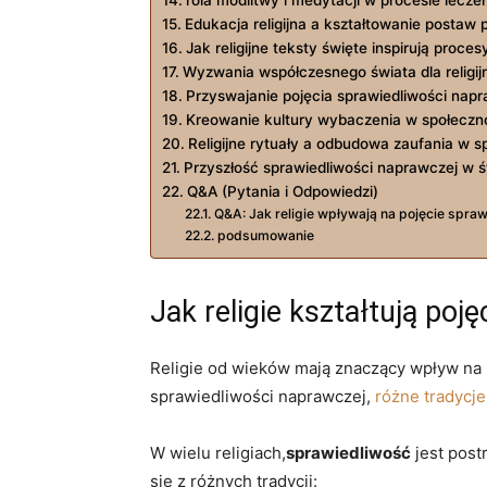
Edukacja religijna a ⁢kształtowanie postaw 
Jak religijne teksty święte inspirują proce
Wyzwania współczesnego świata dla religij
Przyswajanie pojęcia sprawiedliwości nap
Kreowanie⁤ kultury wybaczenia w społeczno
Religijne rytuały‍ a odbudowa zaufania ‌w ​
Przyszłość sprawiedliwości naprawczej w⁤ św
Q&A (Pytania ⁣i Odpowiedzi)
Q&A: Jak religie wpływają na pojęcie spra
podsumowanie
Jak religie ‌kształtują poj
Religie ⁤od‍ wieków mają znaczący wpływ ​na
sprawiedliwości naprawczej,
różne tradycje
W⁣ wielu religiach,
sprawiedliwość
jest post
się z różnych tradycji: