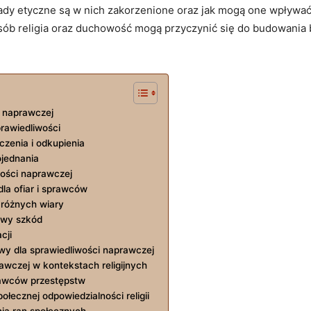
sady‍ etyczne są w nich zakorzenione oraz jak mogą one wpływa
posób religia ‍oraz duchowość mogą przyczynić się do budowania 
ci naprawczej
rawiedliwości
enia ​i ‍odkupienia
ojednania
wości naprawczej
dla ofiar i sprawców
 różnych wiary
awy szkód
cji
owy dla sprawiedliwości⁤ naprawczej
awczej w kontekstach religijnych
prawców przestępstw
łecznej odpowiedzialności religii
enia ran społecznych