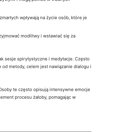
 zmarłych wpływają na życie osób,‌ które ‌je
yjmować modlitwy ​i ⁢wstawiać się za
 sesje spirytystyczne ​i medytacje. Często⁤
 od metody, celem jest ⁣nawiązanie dialogu i
 Osoby te często opisują​ intensywne emocje
 element procesu żałoby,‌ pomagając w