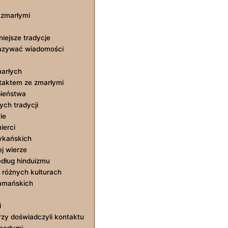
 zmarłymi
żniejsze tradycje
kazywać‌ wiadomości
marłych
ntaktem ze zmarłymi
obieństwa
ch‍ tradycji
ie
ierci
ykańskich
j wierze
dług ⁤hinduizmu
 różnych kulturach
zamańskich
i
órzy doświadczyli kontaktu
marłymi