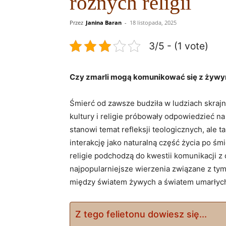
różnych religii
Przez
Janina Baran
-
18 listopada, 2025
3/5 - (1 vote)
Czy zmarli mogą komunikować‌ się z żywym
Śmierć od zawsze budziła w ludziach‌ skrajn
kultury⁢ i religie próbowały ‍odpowiedzieć n
stanowi temat refleksji teologicznych, ale ta
interakcję jako naturalną część życia po śmi
religie podchodzą do ⁢kwestii komunikacji z 
najpopularniejsze ​wierzenia związane⁢ z tym
między światem żywych a światem umarłyc
Z tego felietonu dowiesz się...