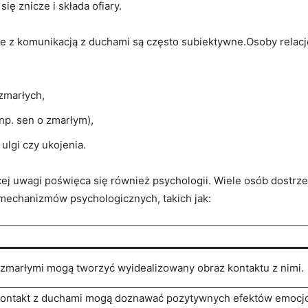
ę znicze i składa‍ ofiary.
​ z komunikacją z‌ duchami są‌ często subiektywne.Osoby relac
 zmarłych,
np. sen o zmarłym),
 ulgi czy ukojenia.
ej uwagi ⁤poświęca się ‍również psychologii. Wiele osób dostrz
 mechanizmów psychologicznych, takich jak:
zmarłymi mogą tworzyć⁤ wyidealizowany obraz kontaktu ​z nimi.
ontakt z‍ duchami mogą ⁤doznawać ⁣pozytywnych efektów emocj