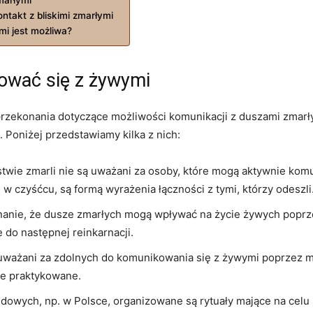
ntakt z bliskimi ⁤zmarłymi
i jest ​możliwa?
wać⁤ się ​z żywymi
ją przekonania ‌dotyczące możliwości⁢ komunikacji z duszami zmarły
. Poniżej przedstawiamy kilka z nich:
stwie ⁣zmarli nie są uważani za⁣ osoby, które mogą aktywnie ko
w czyśćcu,⁢ są ​formą wyrażenia łączności z tymi, którzy odeszli
nie,⁣ że dusze⁣ zmarłych mogą‍ wpływać na ⁤życie żywych poprze
 do następnej reinkarnacji.
są ‍uważani za zdolnych‌ do⁢ komunikowania się⁢ z żywymi‍ poprz
nie praktykowane.
udowych, ‍np. w Polsce, organizowane‍ są rytuały mające na celu​