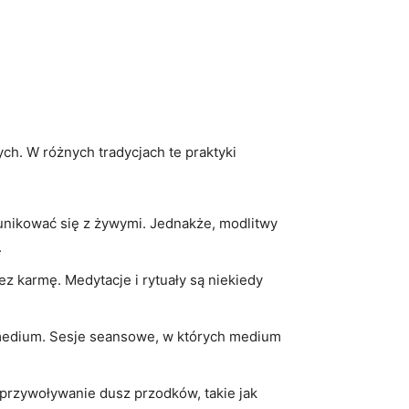
ch. W⁣ różnych ​tradycjach te praktyki
munikować się z żywymi. Jednakże,‍ modlitwy
.
z karmę. Medytacje i rytuały⁢ są niekiedy
ez medium. Sesje seansowe, w których‍ medium
 przywoływanie ⁤dusz przodków, takie jak