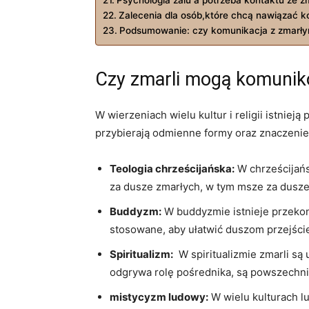
Zalecenia ⁣dla osób,które chcą nawiązać ko
Podsumowanie: czy​ komunikacja ‍z zmarłym
Czy zmarli mogą ​komuniko
W⁤ wierzeniach wielu ‌kultur i religii istnie
przybierają⁢ odmienne formy‍ oraz znaczenie
Teologia chrześcijańska:
W ⁢chrześcijań
za dusze ‍zmarłych, w tym ​msze za dusze 
Buddyzm:
W buddyzmie istnieje przekona
stosowane, aby ułatwić duszom przejście
Spiritualizm:
⁢ W spiritualizmie zmarli ⁢
⁣odgrywa rolę ⁤pośrednika,‌ są powszech
mistycyzm ⁢ludowy:
⁢W wielu kulturach l