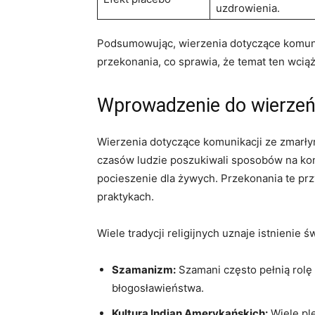
uzdrowienia.
Podsumowując, wierzenia​ dotyczące ​komunika
przekonania, ⁣co sprawia, że temat⁣ ten wc
Wprowadzenie do wierzeń
Wierzenia ‌dotyczące komunikacji ​ze zmarłym
czasów ludzie poszukiwali sposobów na kont
pocieszenie ‍dla ⁣żywych. Przekonania te‌ prz
praktykach.
Wiele tradycji religijnych uznaje istnienie
Szamanizm:
Szamani często⁣ pełnią rolę
błogosławieństwa.
Kultura Indian ‍Amerykańskich:
Wiele ⁤pl