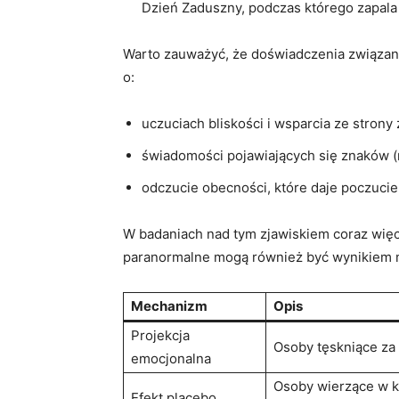
Dzień⁤ Zaduszny, podczas którego zapala si
Warto zauważyć, że doświadczenia związane
o:
uczuciach ⁣bliskości i⁤ wsparcia ze strony
świadomości ⁣pojawiających się znaków (
odczucie obecności, które daje ⁢poczucie​
W badaniach nad ⁢tym zjawiskiem coraz⁤ więc
⁤paranormalne⁢ mogą⁣ również być wynikiem
Mechanizm
Opis
Projekcja
Osoby tęskniące za 
emocjonalna
Osoby wierzące w k
Efekt placebo