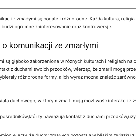
cji z ‌zmarłymi są bogate⁣ i różnorodne. Każda kultura, religia 
iąż budzi ogromne zainteresowanie oraz kontrowersje.
 o komunikacji ze zmarłymi
i są ‍głęboko zakorzenione w różnych‍ kulturach i⁣ religiach na
akt z ⁤duchami swoich⁢ przodków, wierząc, ‌że zmarli mogą⁣ prz
ybierały różnorodne ⁣formy, ⁢a ⁢ich wyraz można znaleźć zarówno⁣ w
 świata duchowego,‌ w którym zmarli mają możliwość interakcji z 
 pośredników,którzy⁣ nawiązują‌ kontakt⁣ z duchami przodków,uzy
emion ‌wierzy, że duchy zmarłych‍ pozostają w bliskim związku‍