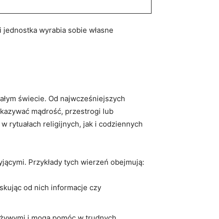
i ‌jednostka wyrabia ​sobie własne
 całym świecie.‍ Od najwcześniejszych
ekazywać mądrość, przestrogi ‌lub
 ⁣rytuałach religijnych, jak ⁣i codziennych
żyjącymi. Przykłady tych wierzeń obejmują:
skując od nich informacje⁤ czy
 z żywymi i mogą pomóc w trudnych