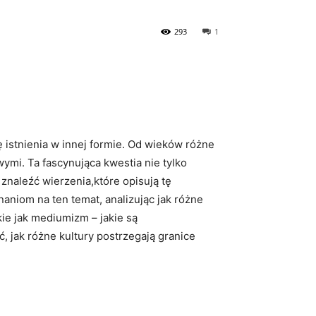
293
1
stnienia⁢ w innej⁢ formie. Od⁣ wieków różne
wymi. Ta fascynująca⁣ kwestia nie tylko
 znaleźć wierzenia,które ​opisują tę
niom na ‍ten ‍temat, analizując jak ⁤różne
ie jak mediumizm – jakie‌ są‍
ć, jak różne kultury postrzegają granice