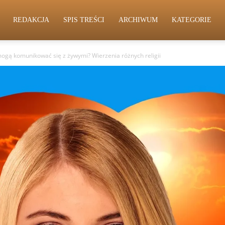
REDAKCJA
SPIS TREŚCI
ARCHIWUM
KATEGORIE
mogą komunikować się z żywymi? Wierzenia różnych religii