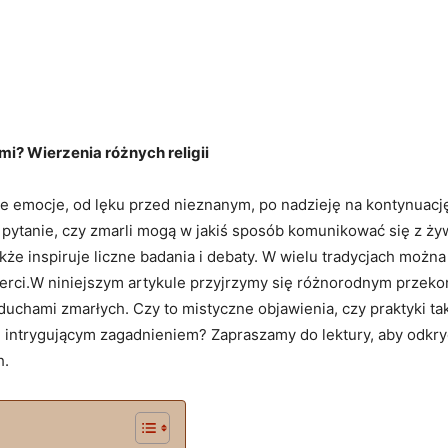
i? Wierzenia różnych religii
e emocje, od lęku przed nieznanym, po nadzieję na kontynuację i
a pytanie, czy ⁤zmarli mogą w jakiś sposób komunikować‍ się z ży
kże‍ inspiruje liczne badania ‍i ‍debaty. W⁤ wielu tradycjach można
erci.W niniejszym artykule przyjrzymy się‍ różnorodnym przekona
duchami⁣ zmarłych. Czy ⁣to mistyczne objawienia, czy praktyki tak
 intrygującym zagadnieniem?​ Zapraszamy⁢ do lektury, ⁢aby ⁢odkry
h.