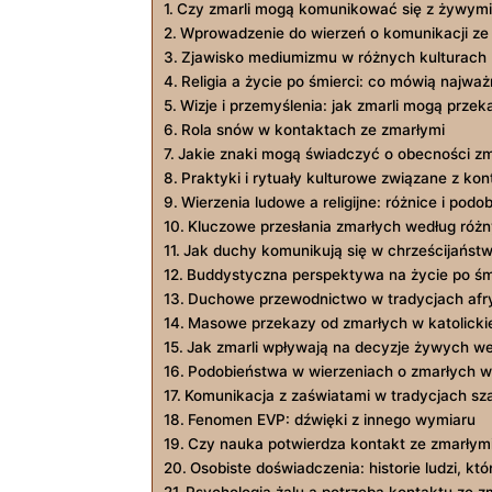
Czy zmarli mogą ​komunikować⁤ się ​z żywymi
Wprowadzenie do wierzeń o komunikacji ze
Zjawisko mediumizmu ⁤w różnych kulturach
Religia a życie po ‌śmierci: co‌ mówią ‍najwa
Wizje i przemyślenia:⁢ jak zmarli mogą prze
Rola snów w kontaktach ze zmarłymi
Jakie znaki mogą ​świadczyć o obecności z
Praktyki i rytuały kulturowe związane⁤ z ko
Wierzenia ludowe a ‍religijne: różnice i pod
Kluczowe ‍przesłania⁢ zmarłych według różny
Jak duchy ‌komunikują się⁢ w ⁣chrześcijaństw
Buddystyczna perspektywa ⁢na życie po‍ śm
Duchowe przewodnictwo w tradycjach afr
Masowe przekazy‌ od zmarłych w katolickie
Jak⁣ zmarli wpływają na decyzje żywych we
Podobieństwa‌ w wierzeniach o zmarłych w‌
Komunikacja z zaświatami w tradycjach s
Fenomen ‍EVP: dźwięki‌ z innego wymiaru
Czy nauka potwierdza kontakt ze zmarłym
Osobiste doświadczenia: historie ludzi, kt
Psychologia‌ żalu ‌a potrzeba kontaktu ze z