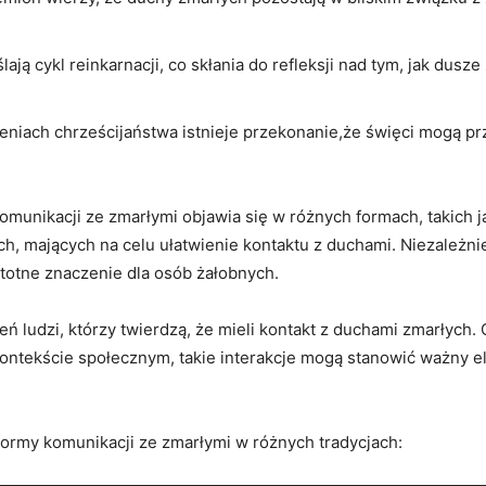
ją cykl reinkarnacji,⁣ co skłania do​ refleksji nad ‌tym, jak dusze
eniach⁢ chrześcijaństwa istnieje przekonanie,że święci mogą prz
nikacji ze zmarłymi objawia się w różnych formach,⁢ takich jak
 mających na ‍celu ułatwienie ⁤kontaktu z duchami. Niezależnie
totne ​znaczenie dla osób żałobnych.
ludzi, którzy twierdzą,‌ że mieli kontakt z ⁤duchami ⁢zmarłych.
kontekście⁣ społecznym, ‍takie interakcje ​mogą‌ stanowić ważny​
 formy ⁣komunikacji ze⁤ zmarłymi w różnych tradycjach: