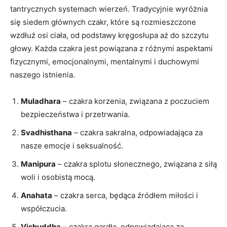
tantrycznych systemach wierzeń. Tradycyjnie wyróżnia
się siedem głównych czakr, które są rozmieszczone
wzdłuż osi ciała, od podstawy kręgosłupa aż do szczytu
głowy. Każda czakra jest powiązana z różnymi aspektami
fizycznymi, emocjonalnymi, mentalnymi i duchowymi
naszego istnienia.
Muladhara
– czakra korzenia, związana z poczuciem
bezpieczeństwa i przetrwania.
Svadhisthana
– czakra sakralna, odpowiadająca za
nasze emocje i seksualność.
Manipura
– czakra splotu słonecznego, związana z siłą
woli i osobistą mocą.
Anahata
– czakra serca, będąca źródłem miłości i
współczucia.
Vishuddha
– czakra gardła, odpowiadająca za