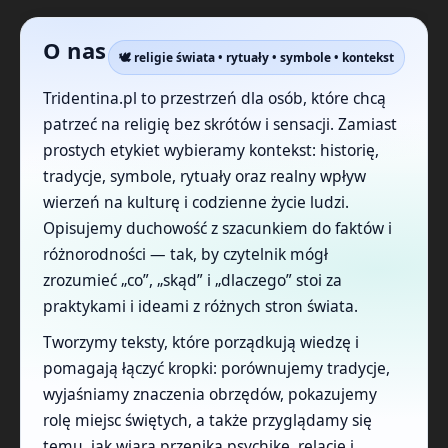
O nas
🕊️ religie świata • rytuały • symbole • kontekst
Tridentina.pl to przestrzeń dla osób, które chcą
patrzeć na religię bez skrótów i sensacji. Zamiast
prostych etykiet wybieramy kontekst: historię,
tradycje, symbole, rytuały oraz realny wpływ
wierzeń na kulturę i codzienne życie ludzi.
Opisujemy duchowość z szacunkiem do faktów i
różnorodności — tak, by czytelnik mógł
zrozumieć „co”, „skąd” i „dlaczego” stoi za
praktykami i ideami z różnych stron świata.
Tworzymy teksty, które porządkują wiedzę i
pomagają łączyć kropki: porównujemy tradycje,
wyjaśniamy znaczenia obrzędów, pokazujemy
rolę miejsc świętych, a także przyglądamy się
temu, jak wiara przenika psychikę, relacje i