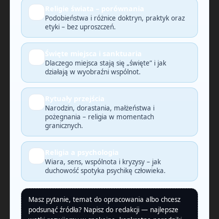
Religie świata – porównania
🔎
Podobieństwa i różnice doktryn, praktyk oraz
etyki – bez uproszczeń.
Święte miejsca i sanktuaria
🗺️
Dlaczego miejsca stają się „święte” i jak
działają w wyobraźni wspólnot.
Rytuały przejścia
🕯️
Narodzin, dorastania, małżeństwa i
pożegnania – religia w momentach
granicznych.
Religia a psychologia
🧠
Wiara, sens, wspólnota i kryzysy – jak
duchowość spotyka psychikę człowieka.
Masz pytanie, temat do opracowania albo chcesz
podsunąć źródła? Napisz do redakcji — najlepsze