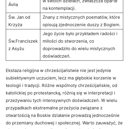
w swoich dziełach, zwłaszcza oparte
Ávila
na kontemplacji.
Św. Jan od
Znany z mistycznych poematów, ⁣które
Krzyża
opisują⁣ zjednoczenie duszy z Bogiem.
Jego życie było przykładem radości ‌i
Św.Franciszek
miłości do stworzenia, co
z Asyżu
doprowadziło do wielu mistycznych
doświadczeń.
Ekstaza religijna w chrześcijaństwie nie jest ​jedynie
⁤subiektywnym uczuciem, lecz ma ⁤głębokie korzenie ⁢w
⁣teologii ​i tradycji. Różne wspólnoty ⁢chrześcijańskie, od
katolickiej po protestancką, różnią się w interpretacji i
przeżywaniu tych ⁤intensywnych doświadczeń. ​W wielu
przypadkach ​ekstremalne przeżycia związane z⁢
otwartością na Boskie działanie ⁣prowadzą jednocześnie
do przemiany duchowej i społecznej. Warto zauważyć, że