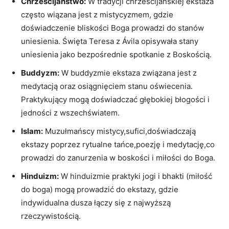
Chrześcijaństwo:
W ⁢tradycji chrześcijańskiej ekstaza
często wiązana⁤ jest z mistycyzmem, gdzie
doświadczenie bliskości Boga prowadzi do stanów
‌uniesienia. Święta Teresa z Ávila opisywała stany ​
uniesienia jako ‌bezpośrednie spotkanie z⁣ Boskością.
Buddyzm:
W buddyzmie ekstaza⁤ związana jest z
medytacją oraz‌ osiągnięciem stanu‍ oświecenia.
Praktykujący mogą doświadczać głębokiej ​błogości i‍
jedności⁣ z wszechświatem.
Islam:
Muzułmańscy mistycy,sufici,doświadczają
ekstazy poprzez rytualne tańce,poezję‌ i medytację,co
prowadzi‍ do zanurzenia w‍ boskości i miłości do Boga.
Hinduizm:
W hinduizmie praktyki jogi i bhakti (miłość
do boga) mogą prowadzić ‌do ekstazy, gdzie⁤
indywidualna dusza‌ łączy ⁢się z najwyższą
rzeczywistością.