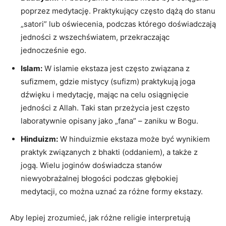
poprzez medytację. Praktykujący często dążą do stanu
„satori” lub oświecenia, podczas ⁤którego​ doświadczają
⁤jedności⁣ z wszechświatem, przekraczając
jednocześnie‍ ego.
Islam:
W islamie ekstaza jest często związana⁣ z
sufizmem, gdzie mistycy (sufizm) praktykują ​joga
⁢dźwięku i medytację, mając na celu osiągnięcie
jedności z Allah.⁢ Taki⁤ stan przeżycia jest ‌często
laboratywnie opisany jako​ „fana” – zaniku ⁤w⁣ Bogu.
Hinduizm:
W hinduizmie⁢ ekstaza może być wynikiem
praktyk związanych z bhakti (oddaniem), a ‌także z
jogą. Wielu⁣ joginów doświadcza stanów
niewyobrażalnej błogości podczas głębokiej
medytacji, co można uznać za różne​ formy ekstazy.
Aby lepiej zrozumieć,​ jak różne religie interpretują