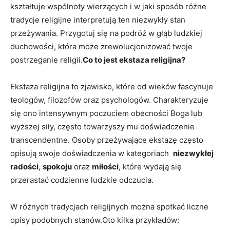
kształtuje wspólnoty wierzących i w jaki sposób różne
tradycje religijne interpretują ten niezwykły stan
przeżywania. Przygotuj się na podróż​ w⁢ głąb ludzkiej⁤
duchowości, która może zrewolucjonizować twoje
postrzeganie religii.
Co to jest⁢ ekstaza religijna?
Ekstaza ‌religijna to zjawisko, które od ‌wieków fascynuje
teologów,‌ filozofów​ oraz psychologów. Charakteryzuje
się ono intensywnym poczuciem obecności Boga lub
wyższej siły, często‌ towarzyszy mu doświadczenie
transcendentne. ​Osoby przeżywające ekstazę ⁤często
opisują swoje​ doświadczenia w kategoriach ⁤
niezwykłej
⁣radości
,
spokoju
​oraz
miłości
, które wydają się
przerastać codzienne ludzkie odczucia.
W różnych tradycjach‍ religijnych można spotkać liczne
opisy podobnych stanów.Oto kilka przykładów: