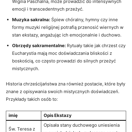
Wigilia Paschalna, może prowadzić do intensywnych
emocji i ​transcedentnych przeżyć.
Muzyka‍ sakralna:
Śpiew chóralny, hymny czy inne
‌formy muzyki religijnej‍ potrafią przenosić wiernych w
stan ekstazy, ​angażując ich emocjonalnie i duchowo.
Obrzędy sakramentalne:
Rytuały takie jak ⁣chrzest czy‍
Eucharystia mają moc doświadczania bliskości z
boskością, co często prowadzi do silnych przeżyć
mistycznych.
Historia chrześcijaństwa zna również ⁢postacie, które były
znane z opisywania swoich ​mistycznych doświadczeń.
⁤Przykłady takich osób to:
imię
Opis Ekstazy
Opisała stany duchowego uniesienia
Św. ⁤Teresa z