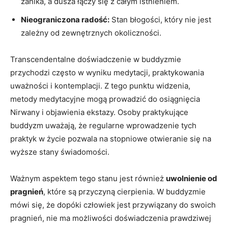
zanika, a dusza łączy się z całym istnieniem.
Nieograniczona radość:
Stan ‍błogości, który nie jest
zależny od zewnętrznych okoliczności.
Transcendentalne doświadczenie w buddyzmie
przychodzi często ⁤w wyniku medytacji, praktykowania
uważności i kontemplacji. ⁤Z tego punktu widzenia,
metody medytacyjne mogą prowadzić do osiągnięcia
Nirwany i objawienia⁢ ekstazy. ‌Osoby ‍praktykujące
buddyzm uważają, że regularne wprowadzenie tych
praktyk‌ w życie pozwala na stopniowe otwieranie się na
wyższe stany świadomości.
Ważnym‍ aspektem tego stanu jest również
uwolnienie od
pragnień
, które ​są przyczyną cierpienia. ⁣W​ buddyzmie
mówi ‌się, że‍ dopóki człowiek jest przywiązany do swoich
⁣pragnień, ​nie⁤ ma możliwości ⁣doświadczenia prawdziwej