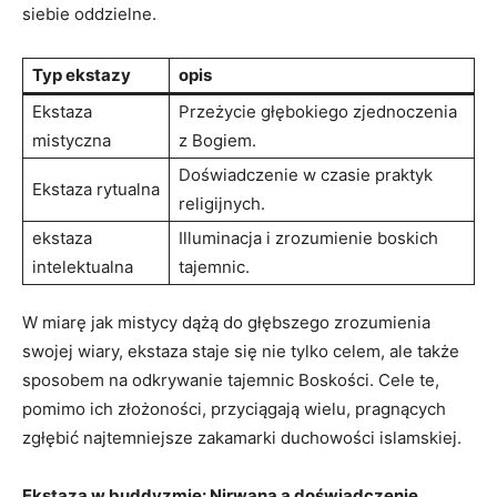
siebie oddzielne.
Typ ekstazy
opis
Ekstaza⁣
Przeżycie‍ głębokiego zjednoczenia
mistyczna
z Bogiem.
Doświadczenie w czasie⁢ praktyk
Ekstaza rytualna
religijnych.
ekstaza ​
Illuminacja i ⁣zrozumienie boskich
intelektualna
tajemnic.
W miarę jak mistycy dążą do⁢ głębszego⁤ zrozumienia
swojej wiary, ​ekstaza⁢ staje się nie tylko celem, ale także
sposobem na odkrywanie tajemnic Boskości. Cele ​te,
pomimo ich złożoności, przyciągają wielu, pragnących
zgłębić najtemniejsze zakamarki duchowości islamskiej.
Ekstaza w ⁣buddyzmie: Nirwana a doświadczenie