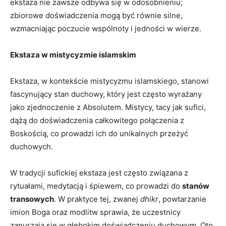
ekstaza ​nie zawsze odbywa się w⁢ odosobnieniu;
zbiorowe doświadczenia mogą być równie silne,
‍wzmacniając poczucie wspólnoty i jedności w wierze.
Ekstaza ​w mistycyzmie islamskim
Ekstaza, w kontekście mistycyzmu islamskiego, stanowi
fascynujący stan duchowy,⁢ który jest ‍często ​wyrażany
jako zjednoczenie z ⁤Absolutem. Mistycy, tacy jak sufici,
dążą do doświadczenia‍ całkowitego połączenia z
Boskością, co prowadzi ich ⁣do unikalnych przeżyć
duchowych.
W tradycji sufickiej ekstaza jest często związana z
rytuałami, medytacją i śpiewem, ‌co prowadzi do
stanów
transowych
.⁣ W praktyce tej,⁢ zwanej
dhikr
, powtarzanie
imion Boga ‌oraz modlitw sprawia, że uczestnicy
zanurzają się w głębokim doświadczeniu duchowym.​ Oto