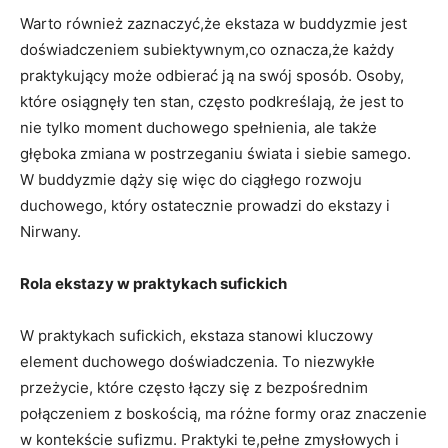
Warto również ⁣zaznaczyć,że⁢ ekstaza w buddyzmie‍ jest
doświadczeniem subiektywnym,co oznacza,że każdy
praktykujący może odbierać ją na swój sposób. ⁤Osoby,
które osiągnęły ten stan, często podkreślają, że jest to⁤
nie tylko ‌moment duchowego spełnienia,⁣ ale ⁢także
głęboka zmiana⁤ w postrzeganiu świata i‌ siebie⁢ samego.
W buddyzmie dąży się więc do ciągłego rozwoju
duchowego, który ostatecznie ‍prowadzi⁢ do ekstazy i
Nirwany.
Rola ekstazy w praktykach sufickich
W praktykach sufickich, ⁣ekstaza stanowi kluczowy
element duchowego doświadczenia. To niezwykłe
przeżycie, ⁤które często ‍łączy się z ‍bezpośrednim
połączeniem z boskością, ma różne‌ formy oraz znaczenie
w kontekście ⁤sufizmu. Praktyki te,pełne zmysłowych i‌