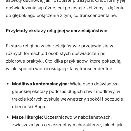
aspekty duchowe, jak⁤ i osobiste przeżycia. Choć formy jej
doświadczania są różne, cel pozostaje zbliżony – dążenie
do głębokiego połączenia z tym,‌ co transcendentalne.
Przykłady​ ekstazy religijnej w chrześcijaństwie
Ekstaza religijna w ⁣chrześcijaństwie⁤ przejawia się w
różnych⁣ formach,od osobistych doświadczeń po
zbiorowe praktyki. Oto ​kilka przykładów, które pokazują,
w jaki sposób wierni osiągają stany transcendentne:
Modlitwa kontemplacyjna:
Wiele osób doświadcza
głębokiej ekstazy podczas długich chwil modlitwy, w
trakcie​ których zyskują wewnętrzny spokój i poczucie
obecności Boga.
Msze ⁣i liturgie:
Uczestnictwo w nabożeństwach,
zwłaszcza tych⁢ o szczególnym charakterze, takich jak