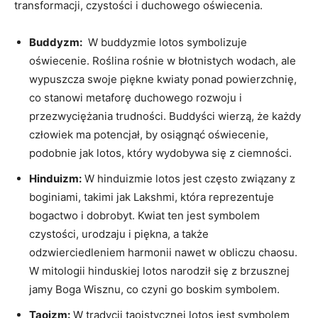
transformacji, czystości i duchowego oświecenia.
Buddyzm:
​ W ⁤buddyzmie lotos symbolizuje
oświecenie. Roślina rośnie​ w błotnistych⁢ wodach, ale
wypuszcza swoje⁤ piękne⁣ kwiaty ponad⁣ powierzchnię,
co stanowi ​metaforę ⁣duchowego rozwoju i
przezwyciężania trudności. ‍Buddyści wierzą, że każdy
człowiek ma potencjał, ⁣by osiągnąć‌ oświecenie,
podobnie jak lotos, który wydobywa się z ciemności.
Hinduizm:
W hinduizmie lotos jest często związany z
boginiami, takimi jak Lakshmi, która reprezentuje
bogactwo i dobrobyt. Kwiat ten jest symbolem
czystości, urodzaju i piękna, a także
odzwierciedleniem harmonii nawet w obliczu chaosu.
W mitologii hinduskiej lotos narodził się ‌z brzusznej
jamy Boga ​Wisznu, co czyni ⁣go boskim symbolem.
Taoizm:
W tradycji taoistycznej lotos jest symbolem