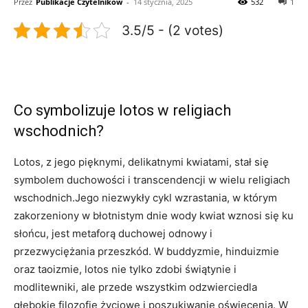
Przez
Publikacje Czytelników
-
14 stycznia, 2025
532
1
3.5/5 - (2 votes)
Co symbolizuje lotos w religiach
wschodnich?
Lotos, z jego pięknymi,‌ delikatnymi kwiatami, ‍stał się
symbolem duchowości i transcendencji w wielu ‍religiach
wschodnich.Jego niezwykły cykl wzrastania,‌ w którym
zakorzeniony w⁤ błotnistym dnie‍ wody kwiat⁣ wznosi się ku
słońcu,⁣ jest metaforą duchowej odnowy i
przezwyciężania przeszkód. W buddyzmie, hinduizmie
oraz taoizmie, ⁤lotos nie tylko zdobi świątynie⁤ i
modlitewniki, ale przede wszystkim⁤ odzwierciedla‍
głębokie⁣ filozofie życiowe‌ i poszukiwanie oświecenia. W