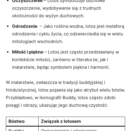
Oczyszczenie
– Lotos symbolizuje ​duchowe
oczyszczenie, wydobywanie się z trudnych​
okoliczności do wyżyn⁢ duchowych.
Odrodzenie
‌ – Jako roślina wodna, lotos jest‍ metaforą
odrodzenia i cyklu życia, co odzwierciedla ‍się w wielu
mitologiach wschodnich.
Miłość ‍i piękno
– Lotos jest często⁤ przedstawiany w
kontekście miłości, zarówno w literaturze, jak i
malarstwie, będąc symbolem piękna⁣ i harmonii.
W malarstwie, zwłaszcza w ​tradycji buddyjskiej i
hinduistycznej, lotos pojawia się jako atrybut wielu bóstw.
Przykładowo, w ikonografii Buddy,‌ lotos często zdobi
posągi i obrazy, ukazując jego duchową czystość:
Bóstwo
Związek z lotosem
Buddha
Oczyszczenie i oświecenie