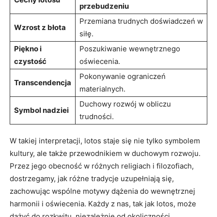
przebudzeniu
Przemiana trudnych⁢ doświadczeń w
Wzrost z błota
siłę.
Piękno i
Poszukiwanie wewnętrznego
czystość
oświecenia.
Pokonywanie​ ograniczeń
Transcendencja
materialnych.
Duchowy rozwój w ‍obliczu
Symbol nadziei
trudności.
W takiej⁢ interpretacji, lotos ‌staje się nie tylko symbolem
kultury, ⁤ale także przewodnikiem‍ w duchowym ⁤rozwoju.
Przez jego obecność w‍ różnych religiach i filozofiach,
dostrzegamy, jak różne tradycje uzupełniają się,
zachowując wspólne motywy ​dążenia do ‍wewnętrznej
harmonii i​ oświecenia. ​Każdy z nas, tak jak‌ lotos, ​może
dążyć do rozkwitu, niezależnie od ​okoliczności