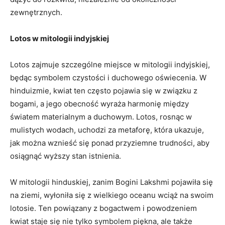
zewnętrznych.
Lotos w mitologii⁣ indyjskiej
Lotos zajmuje ⁤szczególne miejsce w mitologii indyjskiej,
będąc symbolem czystości i duchowego oświecenia. W
hinduizmie, ⁤kwiat ten często pojawia się‍ w związku z
bogami, ‌a jego obecność wyraża⁤ harmonię między
światem materialnym a duchowym. ‍Lotos, rosnąc w
mulistych⁤ wodach, uchodzi‍ za metaforę, która ukazuje,
jak można wznieść⁤ się ponad przyziemne trudności, aby ​
osiągnąć wyższy stan istnienia.
W mitologii hinduskiej, zanim Bogini Lakshmi pojawiła się
na ziemi, wyłoniła się z wielkiego oceanu wciąż na swoim
lotosie. ‍Ten ⁤powiązany z bogactwem i powodzeniem
kwiat staje ⁣się nie⁤ tylko symbolem piękna, ale ⁤także