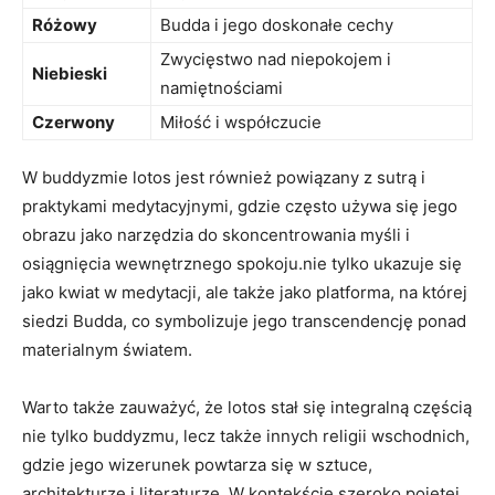
Różowy
Budda i jego doskonałe cechy
Zwycięstwo nad niepokojem i
Niebieski
namiętnościami
Czerwony
Miłość i współczucie
W buddyzmie lotos jest również powiązany z sutrą i
praktykami medytacyjnymi, gdzie często używa się jego
obrazu jako narzędzia do skoncentrowania myśli​ i
osiągnięcia wewnętrznego spokoju.nie tylko ukazuje‌ się
jako kwiat⁤ w medytacji, ale ⁢także jako platforma, na której
siedzi⁤ Budda, co symbolizuje‍ jego ‌transcendencję ponad
materialnym światem.
Warto także zauważyć, że lotos stał się⁢ integralną częścią
nie tylko buddyzmu, lecz także innych religii wschodnich,
gdzie‌ jego wizerunek powtarza się w sztuce,
architekturze i literaturze. W kontekście szeroko pojętej