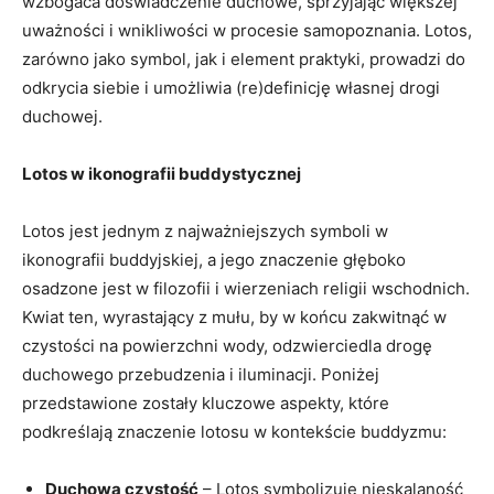
wzbogaca ‌doświadczenie duchowe,‌ sprzyjając większej
uważności i wnikliwości w procesie⁢ samopoznania. Lotos,
zarówno jako symbol, jak i element praktyki, prowadzi do
odkrycia siebie i umożliwia (re)definicję własnej drogi
duchowej.
Lotos w ikonografii buddystycznej
Lotos jest jednym z ‍najważniejszych symboli w
ikonografii buddyjskiej, a jego znaczenie głęboko
osadzone jest w filozofii i wierzeniach religii wschodnich.⁢
Kwiat ten, ⁤wyrastający z mułu, by w końcu​ zakwitnąć w ​
czystości ⁢na powierzchni wody, odzwierciedla drogę
duchowego przebudzenia i iluminacji.​ Poniżej
przedstawione zostały kluczowe aspekty, które
podkreślają ⁢znaczenie lotosu w kontekście buddyzmu:
Duchowa czystość
– Lotos symbolizuje nieskalaność