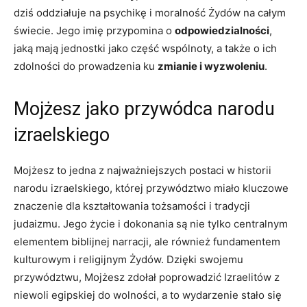
dziś oddziałuje na ‍psychikę i moralność Żydów na⁣ całym
świecie.⁤ Jego imię ⁣przypomina o
odpowiedzialności
,
jaką mają jednostki jako część wspólnoty,‌ a ⁢także o ich
zdolności⁤ do‍ prowadzenia ku
zmianie i wyzwoleniu
.
Mojżesz jako przywódca narodu
izraelskiego
Mojżesz ⁣to jedna z najważniejszych postaci w historii⁢
narodu izraelskiego, której przywództwo‌ miało⁣ kluczowe
znaczenie ‌dla kształtowania tożsamości i ⁤tradycji​
judaizmu. Jego ‌życie i dokonania są ‍nie tylko centralnym
elementem biblijnej narracji, ale również fundamentem
kulturowym i religijnym Żydów. Dzięki swojemu
przywództwu, Mojżesz ‌zdołał poprowadzić Izraelitów z
niewoli‌ egipskiej do ⁢wolności,⁢ a to wydarzenie stało⁣ się