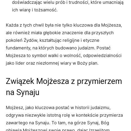
doświadczając wielu prób i trudności, które umacniają
ich‍ wiarę i tożsamość.
Każda z tych chwil była‌ nie tylko kluczowa dla Mojżesza,
ale również ⁢miała głębokie ​znaczenie dla przyszłych
pokoleń Żydów, kształtując religijne i etyczne⁤
fundamenty, na których budowano judaizm. Postać
Mojżesza to symbol walki o wolność, odpowiedzialności
jako lider ​oraz niezłomnej wiary w Boży plan.
Związek Mojżesza z przymierzem
na Synaju
Mojżesz,‌ jako kluczowa postać w historii judaizmu,
⁢odgrywa niezwykle istotną rolę w kontekście przymierza
zawartego na Synaju. To tam, na górze Synaj, Bóg
‍objawia Mojżeszowi swoje prawo, dając Izraelitom