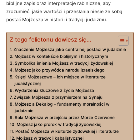
⁤biblijne zapis oraz interpretacje rabiniczne, aby
zrozumieć, jakie wartości i przesłania niesie ze sobą⁣
postać Mojżesza w historii i tradycji judaizmu.
Z tego felietonu dowiesz się...
Znaczenie Mojżesza jako centralnej postaci w judaizmie
Mojżesz w kontekście biblijnym i historycznym
Symbolika imienia Mojżesz ⁣w tradycji żydowskiej
Mojżesz jako przywódca narodu izraelskiego
Księgi Mojżeszowe – ich⁣ miejsce ‍w literaturze
judaistycznej
Wydarzenia ​kluczowe z życia Mojżesza
Związek Mojżesza z przymierzem na Synaju
Mojżesz a Dekalog – fundamenty moralności w
judaizmie
Rola Mojżesza w przejściu przez Morze Czerwone
Mojżesz jako prorok w tradycji żydowskiej
Postać Mojżesza w kulturze żydowskiej i literaturze
Mojżesz w tradycji kabalistycznej