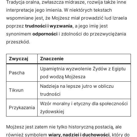
Tradycja oralna, zwłaszcza midrasze, rozwija także inne
interpretacje jego ⁣imienia. W niektórych tekstach
wspomniane jest, że ⁤Mojżesz miał prowadzić lud Izraela
poprzez
trudności i wyzwania
, a jego imię jest
synonimem
odporności
i zdolności do‍ przezwyciężania
przeszkód.
Zwyczaj
Znaczenie
Upamiętnia​ wyzwolenie Żydów z Egiptu
Pascha
pod wodzą Mojżesza
Nadzieja⁤ na lepsze jutro w‌ obliczu
Tikvun
⁢trudności
Wzór moralny i etyczny dla społeczności
Przykazania
żydowskiej
Mojżesz jest zatem nie‍ tylko historyczną postacią, ale
również symbolem
wiary, nadziei i duchowości
, który do