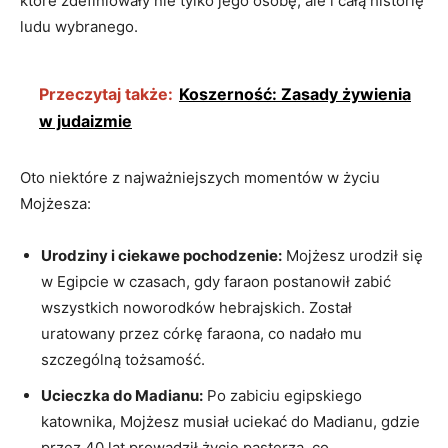
które zdefiniowały nie tylko jego osobę, ale i całą historię
ludu wybranego.
Przeczytaj także:
Koszerność: Zasady żywienia
w judaizmie
Oto niektóre z najważniejszych momentów w życiu
Mojżesza:
Urodziny i ciekawe pochodzenie:
Mojżesz urodził się
w Egipcie w czasach, gdy faraon ⁤postanowił⁢ zabić
wszystkich noworodków hebrajskich. Został
uratowany przez córkę faraona, co nadało mu
szczególną‌ tożsamość.
Ucieczka do Madianu:
Po zabiciu egipskiego
katownika, Mojżesz musiał uciekać do Madianu, gdzie
przez 40 lat prowadził życie pasterza, co