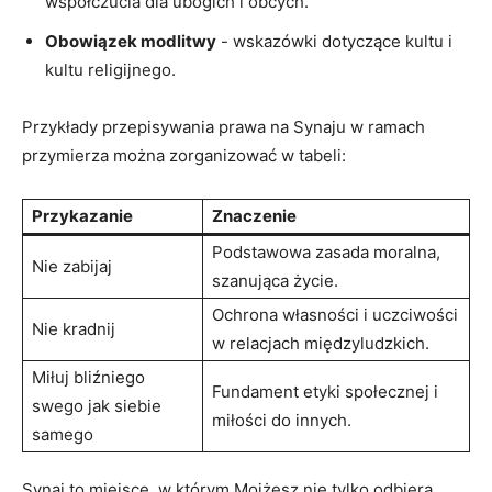
współczucia dla ubogich i obcych.
Obowiązek modlitwy
⁤- ​wskazówki dotyczące kultu i
kultu religijnego.
Przykłady przepisywania prawa na Synaju w ramach
⁤przymierza można zorganizować w tabeli:
Przykazanie
Znaczenie
Podstawowa zasada ‌moralna,
Nie zabijaj
szanująca życie.
Ochrona własności i ​uczciwości
Nie kradnij
w relacjach międzyludzkich.
Miłuj bliźniego
Fundament​ etyki społecznej i
swego jak siebie
‍miłości do innych.
samego
Synaj to miejsce, w którym Mojżesz nie tylko odbiera