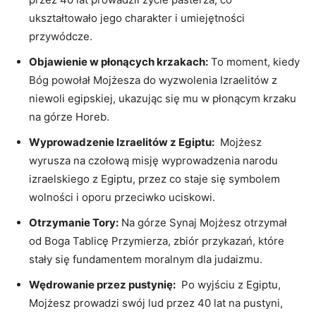
ukształtowało jego charakter i umiejętności
‍przywódcze.
Objawienie w ⁣płonących krzakach:
To​ moment, kiedy
Bóg​ powołał Mojżesza do wyzwolenia Izraelitów z
⁣niewoli egipskiej, ukazując⁤ się mu ⁣w płonącym‌ krzaku
na górze Horeb.
Wyprowadzenie Izraelitów z Egiptu:
‌ Mojżesz
wyrusza na czołową misję wyprowadzenia narodu
izraelskiego z Egiptu, przez co⁣ staje się symbolem
wolności i oporu przeciwko uciskowi.
Otrzymanie Tory:
Na górze Synaj Mojżesz ⁤otrzymał
od Boga Tablicę Przymierza, ⁣zbiór przykazań, które
stały się fundamentem moralnym dla judaizmu.
Wędrowanie przez pustynię:
⁣ Po wyjściu z Egiptu,
Mojżesz prowadzi swój lud przez 40⁣ lat na pustyni,