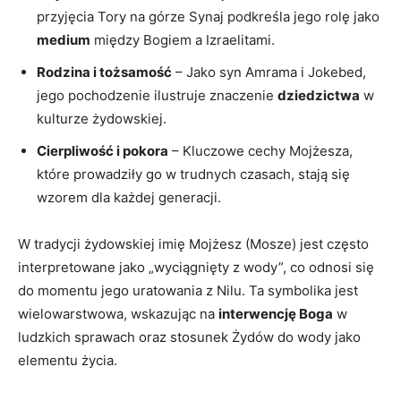
przyjęcia Tory ​na górze Synaj ‌podkreśla jego rolę jako
medium
między Bogiem a⁤ Izraelitami.
Rodzina i​ tożsamość
– ⁤Jako syn Amrama i Jokebed,
jego pochodzenie ilustruje znaczenie
dziedzictwa
w
kulturze żydowskiej.
Cierpliwość i pokora
⁢– Kluczowe cechy⁤ Mojżesza,
które prowadziły go w trudnych czasach, stają się
wzorem dla każdej generacji.
W tradycji żydowskiej imię Mojżesz (Mosze) jest często
interpretowane jako⁤ „wyciągnięty z wody”, co odnosi się
do momentu⁣ jego uratowania z Nilu. Ta symbolika jest
wielowarstwowa, wskazując na
interwencję Boga
w
ludzkich sprawach oraz stosunek Żydów do wody⁢ jako‍
elementu życia.