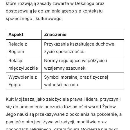
które rozwijają zasady‌ zawarte w Dekalogu oraz
dostosowują je do zmieniającego się kontekstu​
społecznego i kulturowego.
Aspekt
Znaczenie
Relacje z
Przykazania⁤ kształtujące duchowe
Bogiem
życie społeczności.
Relacje
Normy regulujące współżycie i
‍międzyludzkie
wzajemny szacunek.
Wyzwolenie‌ z
Symbol moralnej oraz fizycznej
Egiptu
wolności⁢ narodu.
Kult ‌Mojżesza, jako założyciela prawa ​i lidera, przyczynił
się do umocnienia poczucia tożsamości wśród Żydów.
Jego nauki ​są ⁤przekazywane z pokolenia ​na pokolenie, a
pamięć o nim jest żywa w tradycji, modlitwie​ oraz
obchodach religijnych. Zatem figura Mojżesza nie tylko