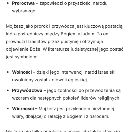
Proroctwa
–‍ zapowiedzi o przyszłości narodu
wybranego.
Mojżesz jako prorok i przywódca jest⁣ kluczową postacią,
która pośredniczy między Bogiem‍ a ludem. To on
‌prowadzi Izraelitów⁤ przez pustynię i otrzymuje
objawienie Boże. W literaturze judaistycznej jego postać‍
jest symbolem:
Wolności
– dzięki jego interwencji naród izraelski
uwolniony został z niewoli ⁢egipskiej.
Przywództwa
– jego zdolności do przewodzenia są
wzorem dla następnych‌ pokoleń liderów religijnych.
Wierności
– Mojżesz jest przykładem niezłomnej
wiary, dbającej⁣ o relację z Bogiem ⁤i z narodem.
Mojżesz nie tylko przekazuje​ prawo, ale także staje się