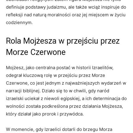
definiuje podstawy judaizmu, ale także wciąż inspiruje do
refleksji nad naturą moralności oraz ⁣jej miejscem w życiu
codziennym.
Rola Mojżesza w przejściu przez
Morze Czerwone
Mojżesz, jako centralna postać​ w ‍historii Izraelitów,
odegrał kluczową rolę w przejściu przez Morze
Czerwone, co jest jednym z najważniejszych wydarzeń w
narracji biblijnej. ⁣Działo ⁤się to w chwili,⁤ gdy naród
izraelski uciekał z niewoli⁣ egipskiej, ‌a⁢ ich determinacja do
wolności została podkreślona ⁣przez działania ⁣Mojżesza,
który działał jako prorok i przywódca.
W ⁢momencie, gdy Izraelici dotarli do brzegu Morza⁢