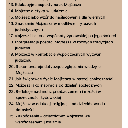
Edukacyjne ‌aspekty ​nauk Mojżesza
Mojżesz a etyka w judaizmie
Mojżesz jako wzór​ do naśladowania dla wiernych
Znaczenie Mojżesza w modlitwie i rytuałach
judaistycznych
Mojżesz i historia wspólnoty żydowskiej po jego śmierci
Interpretacje postaci Mojżesza w różnych tradycjach
judaizmu
Mojżesz w ‌kontekście⁢ współczesnych wyzwań
judaizmu
Rekomendacje‌ dotyczące zgłębiania wiedzy o
Mojżeszu
Jak świętować życie Mojżesza w naszej społeczności
Mojżesz ‍jako inspiracja do działań społecznych
Refleksje nad mohż przebaczeniem i miłości⁣ w
społeczności żydowskiej
Mojżesz w edukacji‍ religijnej – od dzieciństwa do
dorosłości
Zakończenie – dziedzictwo Mojżesza we
współczesnym judaizmie