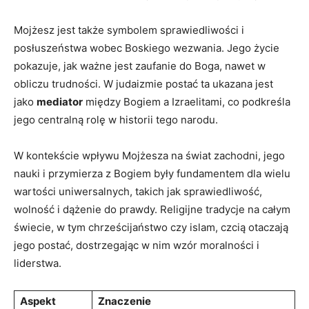
Mojżesz jest także symbolem sprawiedliwości i
posłuszeństwa⁢ wobec Boskiego wezwania. Jego życie
‌pokazuje, jak ważne​ jest zaufanie⁤ do‍ Boga,​ nawet w ​
obliczu trudności. W judaizmie postać⁢ ta ukazana jest
jako
mediator
między ⁤Bogiem a Izraelitami,⁣ co podkreśla
jego centralną rolę w historii tego⁣ narodu.
W kontekście wpływu Mojżesza na świat zachodni, jego
nauki i przymierza z Bogiem były fundamentem dla wielu⁣
wartości uniwersalnych, ⁢takich jak sprawiedliwość,
wolność i​ dążenie do prawdy. Religijne ⁣tradycje na całym
świecie, w tym chrześcijaństwo‍ czy islam, czcią otaczają
jego postać, dostrzegając w nim ⁢wzór moralności i
liderstwa.
Aspekt
Znaczenie