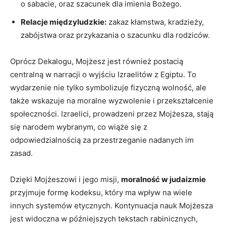
o sabacie, oraz szacunek dla ‌imienia Bożego.
Relacje ⁣międzyludzkie:
zakaz kłamstwa, kradzieży,
zabójstwa oraz przykazania o szacunku dla rodziców.
Oprócz Dekalogu,‌ Mojżesz jest również postacią
centralną w narracji o wyjściu Izraelitów⁣ z Egiptu. To
wydarzenie nie tylko symbolizuje fizyczną wolność, ale
także wskazuje na moralne wyzwolenie i przekształcenie
społeczności. Izraelici,‌ prowadzeni przez ⁤Mojżesza, stają
się ⁤narodem wybranym, co wiąże się⁢ z
odpowiedzialnością za przestrzeganie nadanych im
zasad.
Dzięki Mojżeszowi i jego misji,
moralność w judaizmie
przyjmuje formę kodeksu, który ⁢ma wpływ na wiele
innych systemów ​etycznych. Kontynuacja nauk Mojżesza
jest widoczna w późniejszych tekstach rabinicznych,