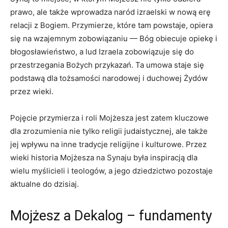
prawo, ale także wprowadza naród izraelski w ⁢nową erę
⁤relacji z Bogiem. Przymierze, ‍które tam powstaje, opiera
się na⁤ wzajemnym zobowiązaniu — Bóg obiecuje opiekę i
błogosławieństwo,‌ a lud Izraela zobowiązuje się do
przestrzegania Bożych przykazań. Ta umowa staje ⁢się
podstawą dla tożsamości narodowej i duchowej Żydów
przez wieki.
Pojęcie przymierza i ‌roli Mojżesza jest zatem kluczowe
dla zrozumienia nie tylko religii judaistycznej,⁣ ale także
jej wpływu na inne tradycje religijne i kulturowe. Przez
wieki historia Mojżesza na Synaju była inspiracją dla
wielu ⁣myślicieli i teologów, a jego dziedzictwo pozostaje
aktualne do ​dzisiaj.
Mojżesz a Dekalog – fundamenty