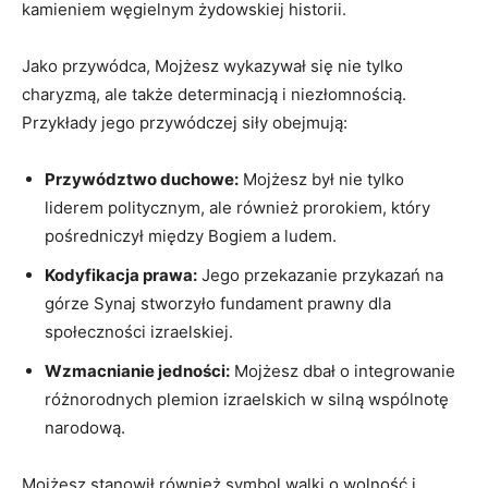
kamieniem węgielnym żydowskiej historii.
Jako przywódca,‍ Mojżesz wykazywał⁣ się nie tylko
charyzmą, ale także determinacją i niezłomnością.
Przykłady jego przywódczej siły obejmują:
Przywództwo duchowe:
Mojżesz był nie tylko⁢
liderem politycznym, ale również prorokiem, ‌który‌
pośredniczył między Bogiem a ludem.
Kodyfikacja prawa:
Jego‌ przekazanie przykazań na
górze Synaj stworzyło fundament prawny dla
społeczności‍ izraelskiej.
Wzmacnianie jedności:
Mojżesz dbał o integrowanie
‍różnorodnych plemion izraelskich w silną wspólnotę⁣
narodową.
Mojżesz stanowił również symbol walki o wolność i⁣