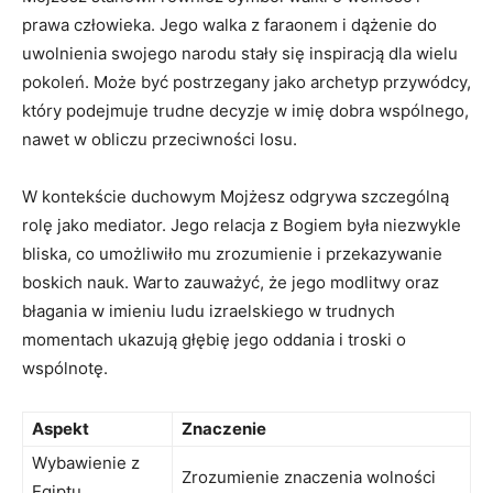
prawa człowieka. Jego walka ⁣z faraonem i dążenie do
uwolnienia swojego narodu stały się ⁤inspiracją ​dla wielu
pokoleń. Może‌ być postrzegany jako​ archetyp przywódcy,
który podejmuje ‍trudne decyzje w‍ imię dobra ⁢wspólnego,
nawet⁣ w obliczu przeciwności losu.
W kontekście duchowym ‍Mojżesz ⁤odgrywa szczególną
rolę jako mediator.⁣ Jego ⁢relacja z Bogiem ⁤była niezwykle
bliska, ​co‍ umożliwiło mu zrozumienie i przekazywanie
boskich nauk. Warto zauważyć,​ że jego modlitwy oraz⁣
błagania w imieniu ludu izraelskiego w trudnych
momentach ukazują głębię jego oddania i troski o
wspólnotę.
Aspekt
Znaczenie
Wybawienie z
Zrozumienie znaczenia wolności
⁢Egiptu