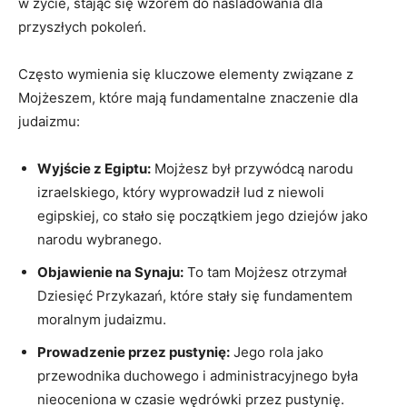
w życie, stając się ​wzorem do naśladowania dla
przyszłych pokoleń.
Często wymienia się kluczowe elementy ⁣związane⁤ z
Mojżeszem, które mają fundamentalne znaczenie ‌dla
judaizmu:
Wyjście z ​Egiptu:
Mojżesz był przywódcą ⁤narodu
izraelskiego, który wyprowadził lud ⁣z niewoli
egipskiej, co stało się początkiem jego dziejów jako
narodu wybranego.
Objawienie na Synaju:
To tam Mojżesz otrzymał
Dziesięć Przykazań, które stały się fundamentem
⁣moralnym judaizmu.
Prowadzenie przez pustynię:
Jego rola jako
⁢przewodnika duchowego i administracyjnego była
nieoceniona w czasie‍ wędrówki przez pustynię.