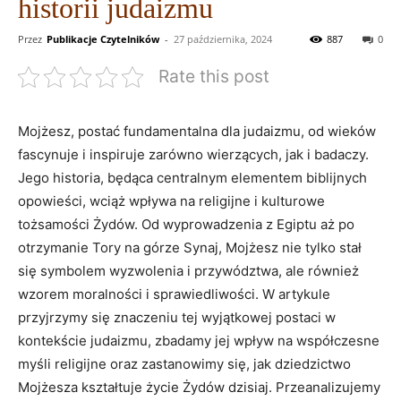
historii judaizmu
Przez
Publikacje Czytelników
-
27 października, 2024
887
0
Rate this post
Mojżesz, postać fundamentalna dla judaizmu, od wieków
fascynuje i inspiruje zarówno wierzących, ‌jak i ⁣badaczy.
Jego historia, będąca centralnym elementem biblijnych‍
opowieści, wciąż wpływa na religijne i kulturowe
tożsamości Żydów. Od wyprowadzenia z Egiptu aż po
otrzymanie Tory na górze Synaj, Mojżesz nie tylko stał
się ⁢symbolem wyzwolenia i przywództwa, ale również
wzorem moralności i sprawiedliwości. W artykule
przyjrzymy się znaczeniu tej wyjątkowej postaci w
kontekście judaizmu, zbadamy jej wpływ na współczesne⁣
myśli religijne oraz zastanowimy się, jak dziedzictwo
Mojżesza kształtuje⁢ życie Żydów dzisiaj. Przeanalizujemy