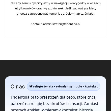
tak aby serwis był przyjazny w nawigacji i wiarygodny w oczach
użytkowników oraz wyszukiwarek. Jeśli zauważysz błąd,
chcesz zaproponować temat lub źródło – napisz śmiało.
Kontakt: administrator@tridentina.pl
O nas
🕊️ religie świata • rytuały • symbole • kontekst
Tridentina.pl to przestrzeń dla osób, które chcą
patrzeć na religię bez skrótów i sensacji. Zamiast
prostych etykiet wybieramy kontekst: historię,