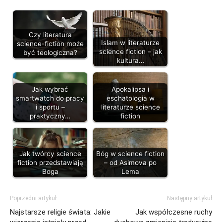
Czy literatura
Islam w literaturze
science-fiction może
science fiction – jak
być teologiczna?
kultura…
Jak wybrać
Apokalipsa i
smartwatch do pracy
eschatologia w
i sportu –
literaturze science
praktyczny…
fiction
Jak twórcy science
Bóg w science fiction
fiction przedstawiają
– od Asimova po
Boga
Lema
Poprzedni artykuł
Następny artykuł
Najstarsze religie świata: Jakie
Jak współczesne ruchy