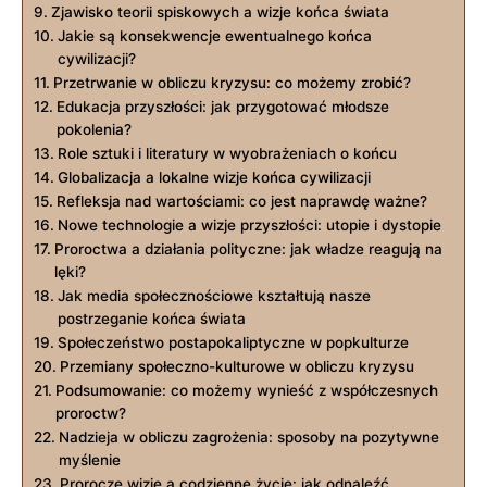
Zjawisko teorii spiskowych a wizje końca świata
Jakie są konsekwencje ewentualnego końca
cywilizacji?
Przetrwanie w obliczu kryzysu: co możemy zrobić?
Edukacja przyszłości: jak przygotować młodsze
pokolenia?
Role sztuki i literatury w wyobrażeniach o końcu
Globalizacja a lokalne wizje końca cywilizacji
Refleksja nad wartościami: co jest naprawdę ważne?
Nowe technologie a wizje przyszłości: utopie i dystopie
Proroctwa a działania polityczne: jak władze reagują na
lęki?
Jak media społecznościowe kształtują nasze
postrzeganie końca świata
Społeczeństwo postapokaliptyczne w popkulturze
Przemiany społeczno-kulturowe w obliczu kryzysu
Podsumowanie: co możemy wynieść z współczesnych
proroctw?
Nadzieja w obliczu zagrożenia: sposoby na pozytywne
myślenie
Prorocze wizje a codzienne życie: jak odnaleźć