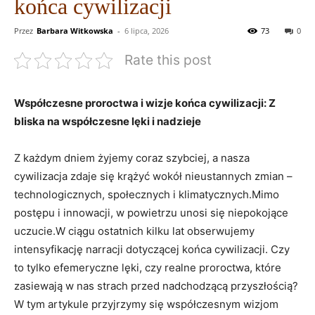
końca cywilizacji
Przez
Barbara Witkowska
-
6 lipca, 2026
73
0
Rate this post
Współczesne proroctwa i wizje końca cywilizacji: Z
bliska na współczesne lęki i nadzieje
Z każdym dniem żyjemy coraz szybciej, a nasza
cywilizacja zdaje się krążyć wokół nieustannych zmian –
technologicznych, społecznych i klimatycznych.Mimo
postępu i innowacji, w powietrzu unosi się niepokojące
uczucie.W ciągu ostatnich kilku lat obserwujemy
intensyfikację narracji dotyczącej końca cywilizacji. Czy
to tylko efemeryczne lęki, czy realne proroctwa, które
zasiewają w nas strach przed nadchodzącą przyszłością?
W tym artykule przyjrzymy się współczesnym wizjom