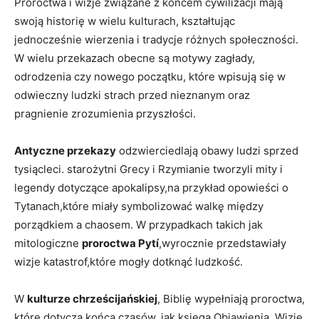
Proroctwa i wizje związane z końcem cywilizacji mają
swoją historię w wielu kulturach, kształtując
jednocześnie wierzenia i tradycje różnych społeczności.
W wielu przekazach obecne są motywy zagłady,
odrodzenia czy nowego początku, które wpisują się w
odwieczny ludzki strach przed nieznanym oraz
pragnienie zrozumienia przyszłości.
Antyczne przekazy
odzwierciedlają obawy ludzi sprzed
tysiącleci. starożytni Grecy i Rzymianie tworzyli mity i
legendy dotyczące apokalipsy,na przykład opowieści o
Tytanach,które miały symbolizować walkę między
porządkiem a chaosem. W przypadkach takich jak
mitologiczne
proroctwa Pytí
,wyrocznie przedstawiały
wizje katastrof,które mogły dotknąć ludzkość.
W
kulturze chrześcijańskiej
, Biblię wypełniają proroctwa,
które dotyczą końca czasów, jak księga Objawienia. Wizje