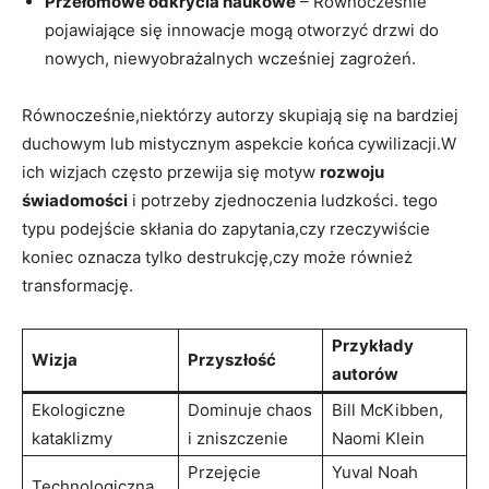
Przełomowe odkrycia naukowe
– Równocześnie
pojawiające się innowacje mogą otworzyć drzwi do
nowych, niewyobrażalnych wcześniej zagrożeń.
Równocześnie,niektórzy autorzy skupiają się na bardziej
duchowym lub mistycznym aspekcie końca cywilizacji.W
ich wizjach często przewija się motyw
rozwoju
świadomości
i potrzeby zjednoczenia ludzkości. tego
typu podejście skłania do zapytania,czy rzeczywiście
koniec oznacza tylko destrukcję,czy może również
transformację.
Przykłady
Wizja
Przyszłość
autorów
Ekologiczne
Dominuje chaos
Bill McKibben,
kataklizmy
i zniszczenie
Naomi Klein
Przejęcie
Yuval Noah
Technologiczna