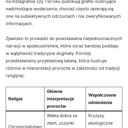
na Instagramie czy TikToku publikują grafiki ilustrujące
nadchodzące wydarzenia, chociaż często opierają się
one na subiektywnych odczuciach i nie zweryfikowanych
informacjach.
Zjawisko to prowadzi do powstawania niejednoznacznych
narracji w społeczeństwie, które coraz bardziej poddaje
w wątpliwość tradycyjne dogmaty. Poniżej
przedstawiamy przykładową tabelę, która ilustruje
różnice w interpretacji proroctw w zależności od tradycji
religijnej:
Główne
Współczesne
Religia
interpretacje
odniesienia
proroctw
Walka dobra ze
Kryzysy
złem, uczynki
ekologiczne
Chrześcijaństwo