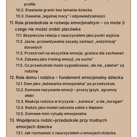
profile
Stawianie granic bez łamania dziecka
Dawanie „legalnej mocy” i odpowiedzialności
Rola przedszkola w rozwoju emocjonalnym – co może (i
czego nie może) zrobić placówka
Bezpieczna relacja z nauczycielem jako punkt wyjścia
Jasne, przewidywalne zasady zamiast „widzimisię”
dorosłych
Przestrzeń na wszystkie emocje, granice dla zachowań
Zabawa jako trening emocji „na sucho”
Co przedszkole może sygnalizować, ale nie „załatwi” za
rodzinę
Rola domu i rodzica – fundament emocjonalny dziecka
Dom jako „ładowarka emocjonalna” po przedszkolu
Domowe nazywanie emocji – prosty język, ogromny
efekt
Reakcja rodzica w kryzysie – „kotwica”, a nie „huragan”
Rodzic jako model radzenia sobie z błędami
Domowe mini-rytuały emocjonalne
Współpraca rodzic–przedszkole przy trudnych
emocjach dziecka
Jak rozmawiać z nauczycielem o emocjach dziecka