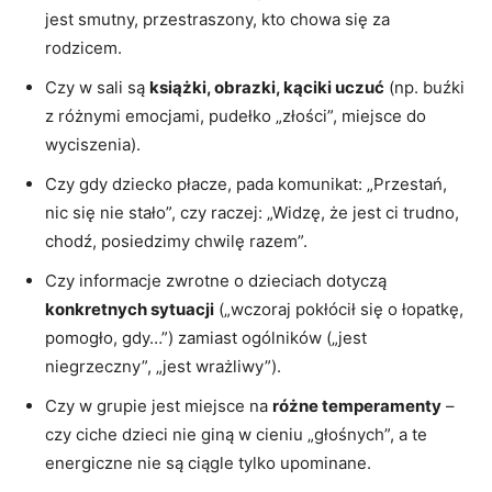
jest smutny, przestraszony, kto chowa się za
rodzicem.
Czy w sali są
książki, obrazki, kąciki uczuć
(np. buźki
z różnymi emocjami, pudełko „złości”, miejsce do
wyciszenia).
Czy gdy dziecko płacze, pada komunikat: „Przestań,
nic się nie stało”, czy raczej: „Widzę, że jest ci trudno,
chodź, posiedzimy chwilę razem”.
Czy informacje zwrotne o dzieciach dotyczą
konkretnych sytuacji
(„wczoraj pokłócił się o łopatkę,
pomogło, gdy…”) zamiast ogólników („jest
niegrzeczny”, „jest wrażliwy”).
Czy w grupie jest miejsce na
różne temperamenty
–
czy ciche dzieci nie giną w cieniu „głośnych”, a te
energiczne nie są ciągle tylko upominane.