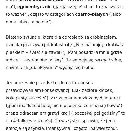
ma”),
egocentrycznie
(„jak ja czegoś chcę, to znaczy, że
to ważne”), często w kategoriach
czarno-białych
(„albo
mnie lubisz, albo nie”).
Dlatego sytuacje, które dla dorosłego są drobiazgiem,
dziecko przeżywa jak katastrofę: „Nie ma mojego kubka z
pieskiem – świat się zawalił”, „Pani posadziła mnie gdzie
indziej – jestem niechciany”. Te emocje są
realne i silne
,
nawet jeśli „obiektywnie” wydają się błahe.
Jednocześnie przedszkolak ma trudność z
przewidywaniem konsekwencji („jak zabiorę klocek,
kolega się zezłości”), z rozumieniem złożonych intencji
(„pani ma dużo dzieci, nie może tylko ze mną się bawić”)
oraz z odraczaniem gratyfikacji („poczekaj pół godziny” to
dla 4-latka wieczność). To wszystko sprawia, że jego
emocje są szybkie, intensywne i często „na wierzchu”.