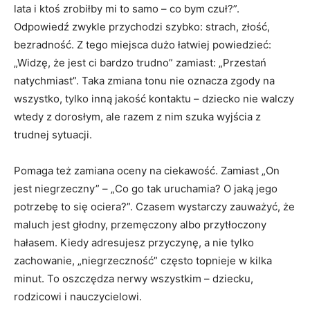
lata i ktoś zrobiłby mi to samo – co bym czuł?”.
Odpowiedź zwykle przychodzi szybko: strach, złość,
bezradność. Z tego miejsca dużo łatwiej powiedzieć:
„Widzę, że jest ci bardzo trudno” zamiast: „Przestań
natychmiast”. Taka zmiana tonu nie oznacza zgody na
wszystko, tylko inną jakość kontaktu – dziecko nie walczy
wtedy z dorosłym, ale razem z nim szuka wyjścia z
trudnej sytuacji.
Pomaga też zamiana oceny na ciekawość. Zamiast „On
jest niegrzeczny” – „Co go tak uruchamia? O jaką jego
potrzebę to się ociera?”. Czasem wystarczy zauważyć, że
maluch jest głodny, przemęczony albo przytłoczony
hałasem. Kiedy adresujesz przyczynę, a nie tylko
zachowanie, „niegrzeczność” często topnieje w kilka
minut. To oszczędza nerwy wszystkim – dziecku,
rodzicowi i nauczycielowi.