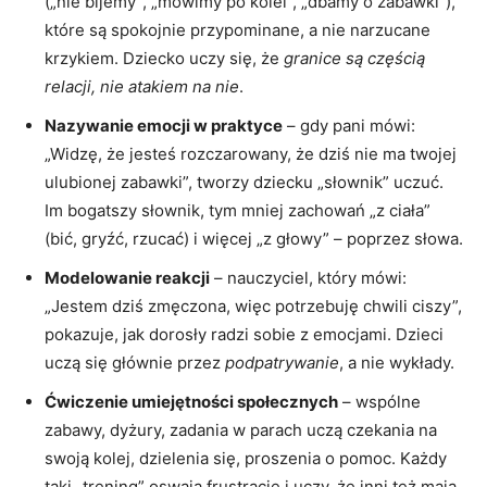
(„nie bijemy”, „mówimy po kolei”, „dbamy o zabawki”),
które są spokojnie przypominane, a nie narzucane
krzykiem. Dziecko uczy się, że
granice są częścią
relacji, nie atakiem na nie
.
Nazywanie emocji w praktyce
– gdy pani mówi:
„Widzę, że jesteś rozczarowany, że dziś nie ma twojej
ulubionej zabawki”, tworzy dziecku „słownik” uczuć.
Im bogatszy słownik, tym mniej zachowań „z ciała”
(bić, gryźć, rzucać) i więcej „z głowy” – poprzez słowa.
Modelowanie reakcji
– nauczyciel, który mówi:
„Jestem dziś zmęczona, więc potrzebuję chwili ciszy”,
pokazuje, jak dorosły radzi sobie z emocjami. Dzieci
uczą się głównie przez
podpatrywanie
, a nie wykłady.
Ćwiczenie umiejętności społecznych
– wspólne
zabawy, dyżury, zadania w parach uczą czekania na
swoją kolej, dzielenia się, proszenia o pomoc. Każdy
taki „trening” oswaja frustrację i uczy, że inni też mają