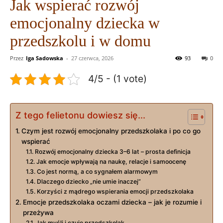
Jak wspierać rozwój
emocjonalny dziecka w
przedszkolu i w domu
Przez
Iga Sadowska
-
27 czerwca, 2026
93
0
4/5 - (1 vote)
Z tego felietonu dowiesz się...
Czym jest rozwój emocjonalny przedszkolaka i po co go
wspierać
Rozwój emocjonalny dziecka 3–6 lat – prosta definicja
Jak emocje wpływają na naukę, relacje i samoocenę
Co jest normą, a co sygnałem alarmowym
Dlaczego dziecko „nie umie inaczej”
Korzyści z mądrego wspierania emocji przedszkolaka
Emocje przedszkolaka oczami dziecka – jak je rozumie i
przeżywa
Jak myśli i czuje przedszkolak