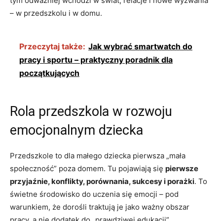
tym odważniej wchodzi w świat, relacje i nowe wyzwania
– w przedszkolu i w domu.
Przeczytaj także:
Jak wybrać smartwatch do
pracy i sportu – praktyczny poradnik dla
początkujących
Rola przedszkola w rozwoju
emocjonalnym dziecka
Przedszkole to dla małego dziecka pierwsza „mała
społeczność” poza domem. Tu pojawiają się
pierwsze
przyjaźnie, konflikty, porównania, sukcesy i porażki
. To
świetne środowisko do uczenia się emocji – pod
warunkiem, że dorośli traktują je jako ważny obszar
pracy, a nie dodatek do „prawdziwej edukacji”.