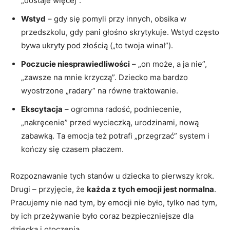
„dostaje więcej”.
Wstyd
– gdy się pomyli przy innych, obsika w
przedszkolu, gdy pani głośno skrytykuje. Wstyd często
bywa ukryty pod złością („to twoja wina!”).
Poczucie niesprawiedliwości
– „on może, a ja nie”,
„zawsze na mnie krzyczą”. Dziecko ma bardzo
wyostrzone „radary” na równe traktowanie.
Ekscytacja
– ogromna radość, podniecenie,
„nakręcenie” przed wycieczką, urodzinami, nową
zabawką. Ta emocja też potrafi „przegrzać” system i
kończy się czasem płaczem.
Rozpoznawanie tych stanów u dziecka to pierwszy krok.
Drugi – przyjęcie, że
każda z tych emocji jest normalna
.
Pracujemy nie nad tym, by emocji nie było, tylko nad tym,
by ich przeżywanie było coraz bezpieczniejsze dla
dziecka i otoczenia.