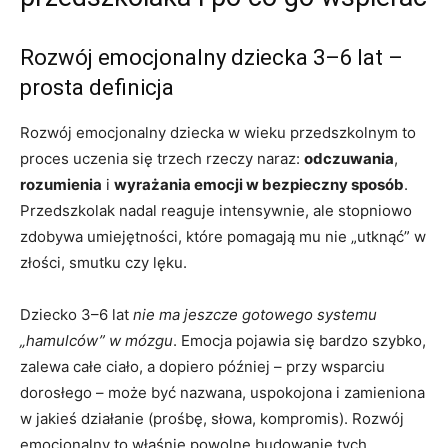
Rozwój emocjonalny dziecka 3–6 lat –
prosta definicja
Rozwój emocjonalny dziecka w wieku przedszkolnym to
proces uczenia się trzech rzeczy naraz:
odczuwania
,
rozumienia
i
wyrażania emocji w bezpieczny sposób
.
Przedszkolak nadal reaguje intensywnie, ale stopniowo
zdobywa umiejętności, które pomagają mu nie „utknąć” w
złości, smutku czy lęku.
Dziecko 3–6 lat
nie ma jeszcze gotowego systemu
„hamulców” w mózgu
. Emocja pojawia się bardzo szybko,
zalewa całe ciało, a dopiero później – przy wsparciu
dorosłego – może być nazwana, uspokojona i zamieniona
w jakieś działanie (prośbę, słowa, kompromis). Rozwój
emocjonalny to właśnie powolne budowanie tych