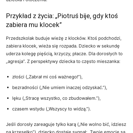
Przykład z życia: „Piotruś bije, gdy ktoś
zabiera mu klocek”
Przedszkolak buduje wieżę z klocków. Ktoś podchodzi,
zabiera klocek, wieża się rozpada. Dziecko w sekundę
uderza kolegę pięścią, krzyczy, płacze. Dla dorosłych to
„agresja”. Z perspektywy dziecka to często mieszanka:
złości („Zabrał mi coś ważnego!”),
bezradności („Nie umiem inaczej odzyskać.”),
lęku („Stracę wszystko, co zbudowałem.”),
czasem wstydu („Wszyscy to widzą.”).
Jeśli dorosły zareaguje tylko karą („Nie wolno bić, idziesz
na krzesełko”), dziecko dostaje sygnał: „Twoje emocje są