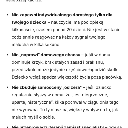
Nie zapewni indywidualnego dorosłego tylko dla
twojego dziecka
– nauczyciel ma pod opieką
kilkanaście, czasem ponad 20 dzieci. Nie jest w stanie
codziennie reagować na każdy sygnał twojego
malucha w kilka sekund.
Nie „naprawi” domowego chaosu
– jeśli w domu
dominuje krzyk, brak stałych zasad i brak snu,
przedszkole może jedynie częściowo łagodzić skutki.
Dziecko wciąż spędza większość życia poza placówką.
Nie zbuduje samooceny „od zera”
– jeśli dziecko
regularnie słyszy w domu, że „jest niegrzeczne,
uparte, histeryczne”, kilka pochwał w ciągu dnia tego
nie wyrówna. To ty masz największy wpływ na to, jak
maluch myśli o sobie.
Nie przeprowadzi terapii zamiast specjalisty
– gdy są