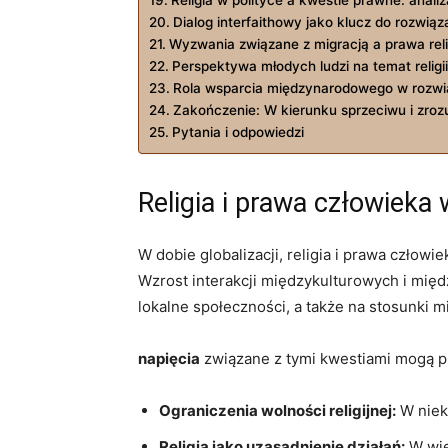
Dialog interfaithowy jako klucz‍ do rozwiąz
Wyzwania związane z migracją ​a ⁣prawa reli
Perspektywa ⁣młodych ludzi na​ temat religii
Rola ‍wsparcia⁤ międzynarodowego w rozwią
Zakończenie: W kierunku sprzeciwu⁣ i zroz
Pytania i⁣ odpowiedzi
Religia i prawa człowieka⁣ 
W ​dobie globalizacji, religia‌ i⁤ prawa czło
Wzrost interakcji międzykulturowych i między
lokalne⁣ społeczności, a‍ także​ na stosunki
napięcia
⁢związane ⁢z tymi kwestiami mogą 
Ograniczenia wolności religijnej:
W niekt
Religia⁢ jako‍ uzasadnienie działań:
W wie