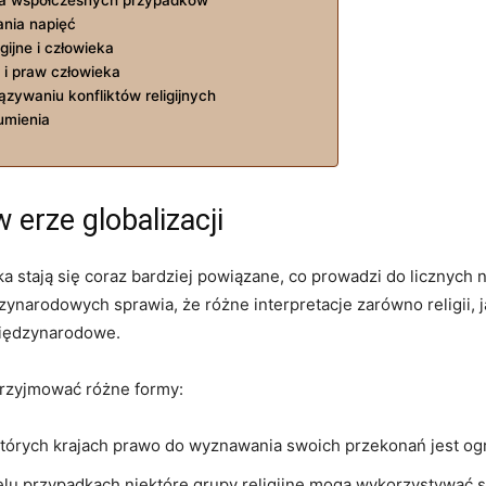
ania ⁣napięć
gijne i człowieka
 ⁣i ‌praw człowieka
zywaniu konfliktów⁤ religijnych
umienia
w erze globalizacji
wieka stają⁢ się coraz bardziej ⁤powiązane, co prowadzi do licznyc
narodowych⁢ sprawia,​ że różne interpretacje zarówno ​religii, ja
 międzynarodowe.
przyjmować różne⁢ formy:
órych krajach prawo do ​wyznawania swoich przekonań jest ogr
lu‍ przypadkach ⁢niektóre grupy religijne mogą wykorzystywać‍ 