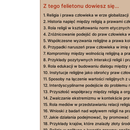
Z tego felietonu dowiesz się...
Religia i prawa człowieka⁣ w erze globalizacji
Historia ‌napięć między ⁤religią a⁢ prawami⁣ c
Rola ‌religii w kształtowaniu norm etycznych
Zróżnicowanie podejść do praw człowieka⁢ w
Współczesne wyzwania religijne a ⁤prawa ko
Przypadki ‍naruszeń praw człowieka w imię‍ re
Kompromisy między wolnością religijną a pr
Przykłady pozytywnych interakcji ⁤religii i p
Rola edukacji w budowaniu dialogu między r
Instytucje religijne jako ⁤obrońcy praw czł
Sposoby na ‌łączenie wartości⁣ religijnych⁣
Interdyscyplinarne podejście⁣ do problemu ⁤n
Przyszłość współpracy między religią a‌ or
Zwalczanie ekstremizmu w kontekście pra
Rola mediów w przedstawianiu relacji religia
Wnioski z​ badań nad wpływem religii na p
Jakie działania podejmować, by promować ha
Przykłady⁢ krajów,⁣ które znalazły‍ złoty śro
Religia w​ polityce a‍ kwestie prawne: an