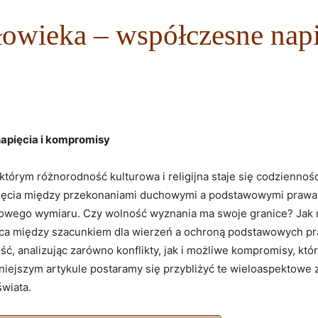
złowieka – współczesne nap
apięcia i⁤ kompromisy
órym​ różnorodność⁤ kulturowa i religijna staje‌ się⁢ codziennością,
pięcia‌ między ⁢przekonaniami duchowymi⁤ a podstawowymi prawam
wego wymiaru. ⁢Czy ⁢wolność wyznania ma ​swoje ⁤granice? Jak ⁢ró
ica między szacunkiem‌ dla‍ wierzeń ⁤a ochroną podstawowych⁤ pr
ść,⁣ analizując zarówno‍ konflikty, ⁣jak i możliwe ​kompromisy, kt
ejszym artykule⁢ postaramy się przybliżyć te wieloaspektowe zag
świata.