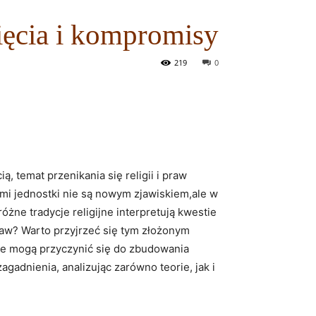
ięcia i kompromisy
219
0
 temat ⁣przenikania ​się religii i‌ praw
i jednostki nie są nowym zjawiskiem,ale⁤ w‍
żne‌ tradycje religijne interpretują kwestie
aw? ‌Warto przyjrzeć się ​tym złożonym
óre mogą⁢ przyczynić ⁣się ⁤do zbudowania
adnienia, ​analizując zarówno ⁢teorie, jak i