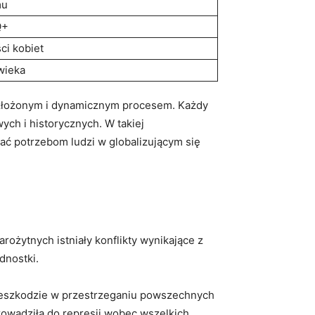
mu
Q+
ci ⁣kobiet
wieka
st⁣ złożonym i dynamicznym​ procesem. Każdy
wych i historycznych. W takiej
tać ⁢potrzebom‌ ludzi w globalizującym się
rożytnych istniały konflikty ‌wynikające z
ednostki.
przeszkodzie w przestrzeganiu powszechnych
j prowadziła do represji wobec wszelkich