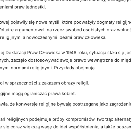
eniami praw jednostki.
owej pojawiły się nowe myśli, które podważyły ‍dogmaty ⁤religijne
 Voltaire argumentowali na rzecz‍ swobód osobistych oraz wolnoś
 religijnymi a nowoczesnymi ideami praw człowieka.
 Deklaracji Praw⁣ Człowieka ​w 1948⁤ roku, sytuacja​ stała się ​
eligijnych, zaczęło dostosowywać ⁢swoje prawo⁢ wewnętrzne do mi
alnymi normami religijnymi. ‍Przykłady obejmują:
stoi w sprzeczności z zakazem obrazy ⁤religii.
ligijne⁣ mogą ograniczać prawa kobiet.
awia, że konwersje religijne bywają postrzegane ⁢jako zagrożenie
ań religijnych podejmuje próby kompromisów, tworząc alternatyw
e się coraz większą ​wagę do idei współistnienia, a także‌ posza