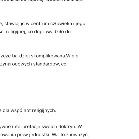
, stawiając w ‍centrum⁣ człowieka i jego
ci religijnej, co doprowadziło do
jeszcze‌ bardziej skomplikowana.Wiele
ędzynarodowych standardów, ⁤co
 dla wspólnot religijnych.
ne ​interpretacje⁤ swoich doktryn. ‌W
nowania praw jednostki.⁤ Warto zauważyć,⁤