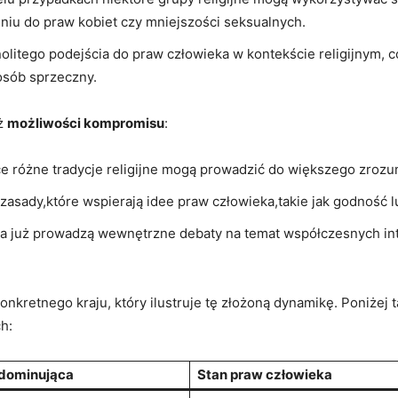
niu do praw kobiet ‍czy mniejszości seksualnych.
olitego podejścia do praw człowieka ​w kontekście ‌religijnym, c
sób​ sprzeczny.
eż
możliwości kompromisu
:
e⁤ różne tradycje⁢ religijne ‍mogą‍ prowadzić ⁢do większego​ zrozu
 zasady,które wspierają idee praw⁢ człowieka,takie jak⁢ godność⁢ 
a już prowadzą wewnętrzne debaty⁤ na temat⁤ współczesnych inter
nkretnego⁢ kraju, który ilustruje ⁤tę złożoną dynamikę.⁣ Poniżej t
h:
⁢ dominująca
Stan ‍praw ​człowieka