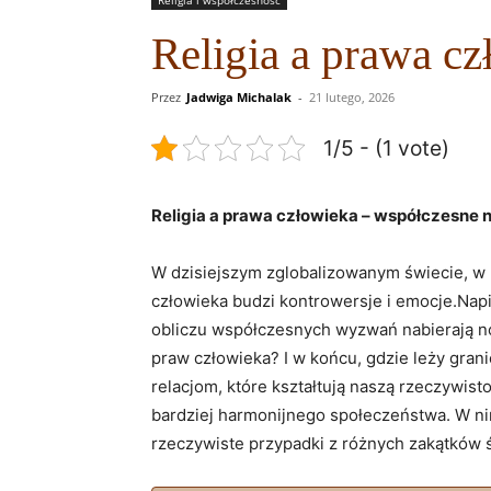
Religia a prawa c
Przez
Jadwiga Michalak
-
21 lutego, 2026
1/5 - (1 vote)
Religia a prawa człowieka ‌– współczesne n
W dzisiejszym‍ zglobalizowanym świecie, ‍w ‌kt
człowieka budzi kontrowersje ⁤i​ emocje.Na
obliczu współczesnych wyzwań‌ nabierają ⁢no
⁤praw człowieka? I w końcu, gdzie leży gran
⁢relacjom, które kształtują naszą rzeczywisto
bardziej harmonijnego społeczeństwa. ⁤W nini
⁢rzeczywiste ​przypadki z różnych zakątków ⁢