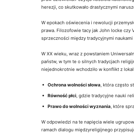
herezji, co skutkowało ⁣drastycznymi narusz
W epokach ⁣oświecenia i⁢ rewolucji‌ przemysł
prawa. Filozofowie tacy ​jak John locke czy
sprzeczności⁢ między tradycyjnymi naukami
W​ XX wieku, wraz z powstaniem‌ Uniwersalnej
państw,‌ w ⁢tym te⁣ o silnych‌ tradycjach r
niejednokrotnie ⁢wchodziło‌ w konflikt z lok
Ochrona wolności słowa
, ⁣która często 
Równość​ płci
, ⁢gdzie tradycyjne nauki re
Prawo⁢ do wolności‍ wyznania
, które spr
W odpowiedzi na te ​napięcia wiele ugrupow
ramach dialogu międzyreligijnego​ przypisuj