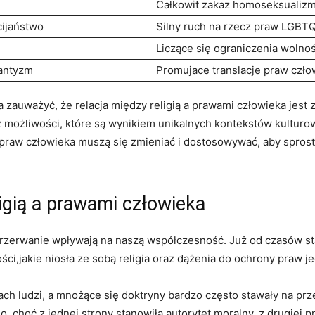
Całkowit ​zakaz homoseksualiz
ijaństwo
Silny‌ ruch na rzecz praw LGBT
Liczące się⁢ ograniczenia wolnoś
antyzm
Promujace translacje praw czło
⁢ zauważyć, ​że relacja między ​religią a prawami człowieka ⁢je
az⁢ możliwości, które są wynikiem ‌unikalnych kontekstów kulturo
ły praw człowieka⁢ muszą się zmieniać⁣ i dostosowywać, ‍aby spros
ligią a⁢ prawami⁣ człowieka
eprzerwanie wpływają⁢ na naszą współczesność. Już⁤ od czasów sta
ci,jakie niosła ​ze sobą ⁣religia oraz⁣ dążenia do‍ ochrony ‌praw j
iach ludzi, a mnożące się doktryny bardzo ⁤często stawały na 
o,⁣ choć z jednej⁤ strony stanowiła autorytet moralny,​ z​ drugie