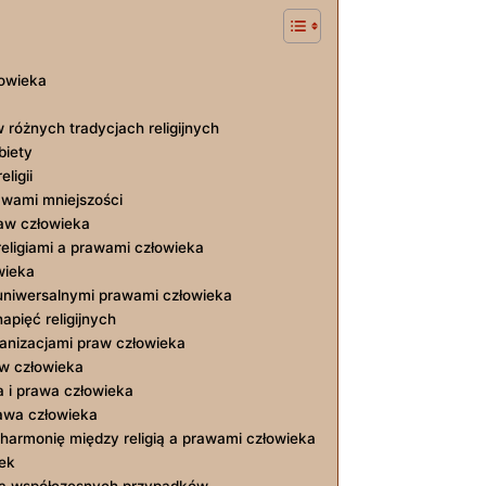
złowieka
 różnych tradycjach religijnych
biety
ligii
awami mniejszości
raw ⁢człowieka
eligiami a⁢ prawami człowieka
owieka
 z uniwersalnymi prawami człowieka
apięć​ religijnych
ganizacjami⁢ praw człowieka
w człowieka
 i ‌prawa⁢ człowieka
rawa człowieka
rmonię ⁤między religią ⁢a prawami ‍człowieka
dek
aliza współczesnych przypadków