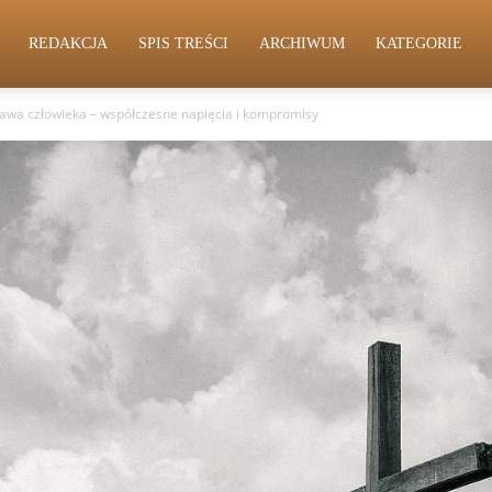
REDAKCJA
SPIS TREŚCI
ARCHIWUM
KATEGORIE
prawa człowieka – współczesne napięcia i kompromisy