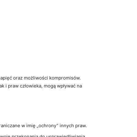
h napięć⁢ oraz możliwości⁤ kompromisów.‌
k⁢ i praw ​człowieka, mogą ‍wpływać na⁢
aniczane w imię „ochrony”⁣ innych praw.
swoje przekonania do usprawiedliwiania