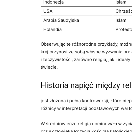
Indonezja
Islam
USA
Chrześc
Arabia Saudyjska
Islam
Holandia
Protest
Obserwując⁤ te ‌różnorodne przykłady,⁢ można
⁢kraj ⁣przynosi ze‌ sobą‌ własne wyzwania or
rzeczywistości, ⁣zarówno religia,⁢ jak i idea
świecie.
Historia ‌napięć między ⁤re
jest złożona i⁤ pełna kontrowersji, które ni
różnicy ‍w ⁣interpretacji podstawowych ‌wartoś
W⁤ średniowieczu religia dominowała w życ
praw człowieka.Pozycja Kościoła‍ katolickieg