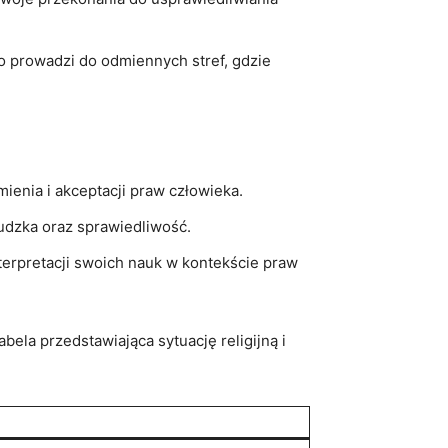
o prowadzi ‍do odmiennych⁣ stref, gdzie
mienia ‌i akceptacji praw człowieka.
ludzka ⁢oraz sprawiedliwość.
pretacji⁢ swoich nauk ​w kontekście‍ praw ​
abela przedstawiająca sytuację religijną i⁤