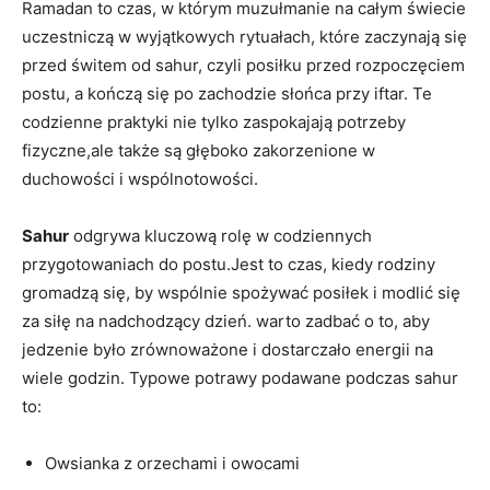
Ramadan to czas, w którym muzułmanie na całym świecie
uczestniczą w wyjątkowych ​rytuałach, które zaczynają się
przed⁣ świtem ⁤od sahur, czyli posiłku przed rozpoczęciem
postu, a kończą się po⁤ zachodzie słońca przy ⁢iftar. Te
codzienne ⁣praktyki nie‌ tylko zaspokajają potrzeby
fizyczne,ale także są głęboko zakorzenione w
duchowości i wspólnotowości. ⁢
Sahur
odgrywa ⁢kluczową rolę w codziennych
przygotowaniach‍ do ‍postu.Jest to czas, kiedy rodziny
gromadzą się, by wspólnie spożywać posiłek i modlić się
za siłę na nadchodzący‍ dzień. warto zadbać o to, aby
jedzenie było zrównoważone i⁤ dostarczało energii na
wiele godzin. Typowe potrawy podawane podczas sahur
to:
Owsianka z orzechami i owocami