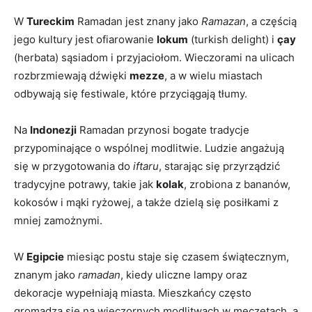
W
Tureckim
Ramadan jest znany jako
Ramazan
,⁤ a częścią
jego kultury jest ofiarowanie
lokum
(turkish delight) i
çay
(herbata) sąsiadom i przyjaciołom. Wieczorami na ulicach
rozbrzmiewają dźwięki
mezze
, a w wielu miastach
odbywają się festiwale, które przyciągają tłumy.
Na
Indonezji
Ramadan przynosi bogate tradycje
przypominające o wspólnej modlitwie. Ludzie angażują
się w przygotowania ⁣do
iftaru
, ‌starając się przyrządzić
tradycyjne potrawy, takie jak
kolak
, zrobiona z bananów,
kokosów i mąki ryżowej, a także dzielą się ​posiłkami z
mniej zamożnymi.
W
Egipcie
miesiąc postu staje się czasem ⁤świątecznym,
znanym jako
ramadan
, ⁢kiedy uliczne lampy ‌oraz‌
dekoracje wypełniają miasta.​ Mieszkańcy często
gromadzą ​się ⁢na wieczornych modlitwach w meczetach, a