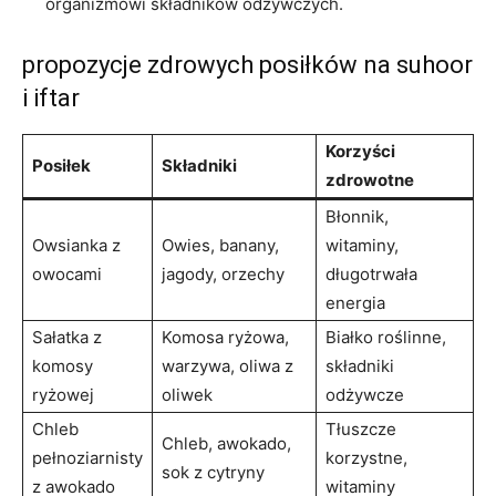
organizmowi ⁣składników ​odżywczych.
propozycje zdrowych posiłków na suhoor
i iftar
Korzyści
Posiłek
Składniki
zdrowotne
Błonnik, ​
Owsianka z
Owies, banany,
witaminy,
owocami
jagody, orzechy
długotrwała
energia
Sałatka z
Komosa ryżowa,
Białko roślinne,
komosy
warzywa, oliwa ‌z
składniki
ryżowej
oliwek
odżywcze
Chleb
Tłuszcze
Chleb, awokado,
pełnoziarnisty
korzystne,
sok z cytryny
z awokado
witaminy