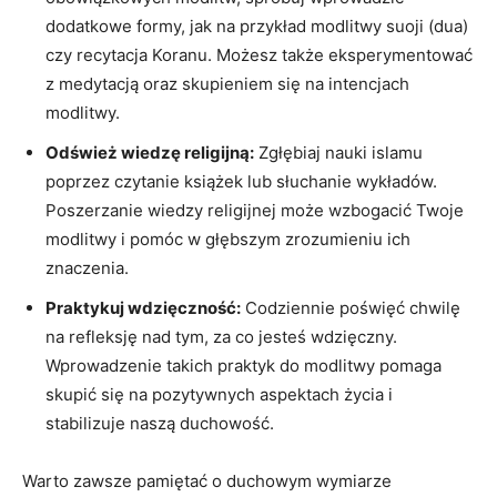
dodatkowe⁢ formy, jak ⁣na przykład modlitwy suoji (dua)
czy recytacja Koranu. Możesz także eksperymentować
z medytacją⁤ oraz skupieniem się⁢ na intencjach
⁢modlitwy.
Odśwież wiedzę religijną:
Zgłębiaj nauki islamu
poprzez czytanie książek lub słuchanie‍ wykładów.
Poszerzanie wiedzy religijnej może wzbogacić Twoje‍
modlitwy ⁢i pomóc w ⁤głębszym zrozumieniu ich
znaczenia.
Praktykuj wdzięczność:
Codziennie poświęć chwilę
na⁤ refleksję nad tym, za co jesteś wdzięczny.
Wprowadzenie takich‌ praktyk⁣ do modlitwy ⁣pomaga
skupić się na pozytywnych aspektach ⁢życia i
stabilizuje naszą duchowość.
Warto zawsze⁢ pamiętać o duchowym wymiarze