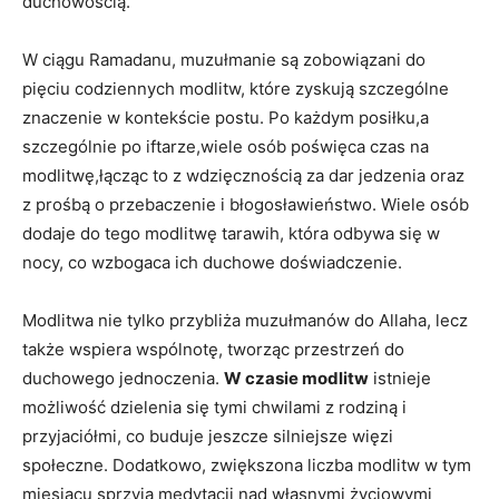
duchowością.
W ciągu Ramadanu, muzułmanie ⁢są zobowiązani do
pięciu codziennych modlitw, które zyskują ⁢szczególne
znaczenie w kontekście postu. Po każdym posiłku,a
‍szczególnie po iftarze,wiele osób ‌poświęca czas ⁤na
modlitwę,łącząc to z ‌wdzięcznością za dar jedzenia oraz
z prośbą o przebaczenie i błogosławieństwo. Wiele ‌osób
dodaje do tego modlitwę tarawih, która odbywa się w
nocy, co ⁤wzbogaca ich duchowe doświadczenie.
Modlitwa nie ⁤tylko przybliża muzułmanów do Allaha, lecz
także‍ wspiera wspólnotę, tworząc przestrzeń do
duchowego jednoczenia.
W czasie modlitw
⁣istnieje‍
możliwość dzielenia się tymi chwilami z rodziną i⁢
przyjaciółmi, co buduje jeszcze silniejsze więzi
społeczne. Dodatkowo, zwiększona liczba modlitw w tym
‍miesiącu sprzyja medytacji nad własnymi życiowymi