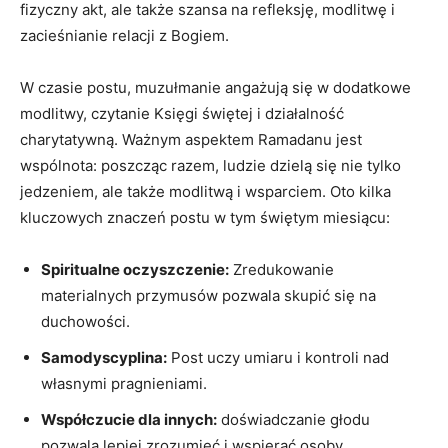
fizyczny⁤ akt, ale także‌ szansa na⁤ refleksję, modlitwę i
zacieśnianie relacji z Bogiem.
W czasie postu, muzułmanie angażują się⁣ w dodatkowe‍
modlitwy, czytanie‌ Księgi świętej i działalność
charytatywną. Ważnym⁢ aspektem Ramadanu jest
wspólnota:⁤ poszcząc razem, ludzie dzielą się nie tylko⁤
jedzeniem, ale także modlitwą i wsparciem. Oto kilka
kluczowych ⁤znaczeń postu w tym⁢ świętym miesiącu:
Spiritualne oczyszczenie:
Zredukowanie
materialnych przymusów pozwala skupić się na
⁤duchowości.
Samodyscyplina:
Post uczy⁢ umiaru i ⁣kontroli nad
własnymi pragnieniami.
Współczucie dla innych:
doświadczanie głodu
pozwala lepiej zrozumieć i wspierać osoby