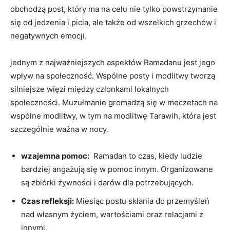
obchodzą⁣ post, który‍ ma na celu‍ nie tylko powstrzymanie
się od⁣ jedzenia ⁤i picia, ale także ‌od wszelkich grzechów i
negatywnych emocji.
jednym z najważniejszych aspektów Ramadanu‌ jest jego
wpływ na społeczność.‍ Wspólne posty i modlitwy tworzą
silniejsze więzi między członkami lokalnych
społeczności. Muzułmanie gromadzą się w meczetach​ na
wspólne modlitwy, w tym na modlitwę⁣ Tarawih, która‌ jest
szczególnie ważna w nocy.
wzajemna pomoc:
​ Ramadan to czas, kiedy ludzie
bardziej angażują się w pomoc innym. Organizowane
są⁤ zbiórki⁢ żywności i darów dla potrzebujących.
Czas refleksji:
Miesiąc postu skłania⁢ do przemyśleń
nad ⁤własnym życiem, ‌wartościami oraz relacjami⁣ z
innymi.