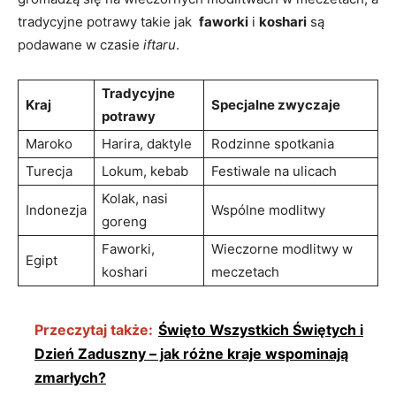
tradycyjne potrawy takie ⁤jak ⁣
faworki
i
koshari
są
podawane w czasie
iftaru
.
Tradycyjne
Kraj
Specjalne zwyczaje
potrawy
Maroko
Harira, daktyle
Rodzinne spotkania
Turecja
Lokum, ‌kebab
Festiwale na ulicach
Kolak, ​nasi
Indonezja
Wspólne modlitwy
goreng
Faworki,⁢
Wieczorne modlitwy ​w
Egipt
koshari
meczetach
Przeczytaj także:
Święto Wszystkich Świętych i
Dzień Zaduszny – jak różne kraje wspominają
zmarłych?