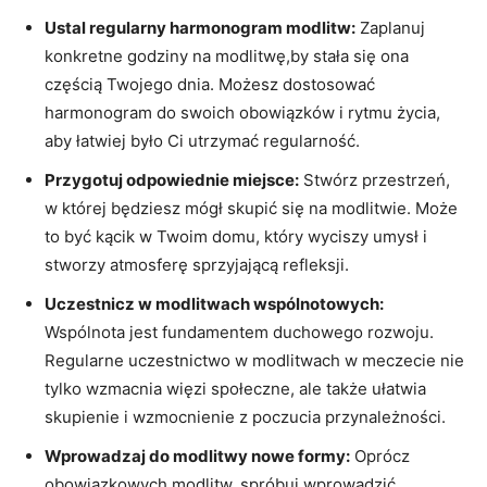
Ustal regularny harmonogram modlitw:
Zaplanuj
konkretne godziny na modlitwę,by stała się ona
częścią Twojego dnia. Możesz dostosować
⁤harmonogram do swoich obowiązków i rytmu życia,
aby⁤ łatwiej ‍było Ci utrzymać regularność.
Przygotuj odpowiednie ⁤miejsce:
Stwórz przestrzeń,
w której będziesz mógł skupić się na modlitwie. Może
to być kącik w Twoim domu,‍ który wyciszy ⁢umysł i
stworzy atmosferę sprzyjającą refleksji.
Uczestnicz ‌w modlitwach wspólnotowych:
⁤
Wspólnota ‌jest fundamentem duchowego‌ rozwoju.
Regularne uczestnictwo w ⁤modlitwach w meczecie nie
tylko wzmacnia więzi społeczne, ale także ułatwia
skupienie i⁢ wzmocnienie z poczucia przynależności.
Wprowadzaj do modlitwy nowe formy:
Oprócz
obowiązkowych modlitw, spróbuj wprowadzić