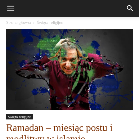
Strona główna
Święta religijne
Święta religijne
Ramadan – miesiąc postu i
modlitwy w islamie