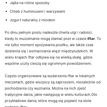
Jajka na różne sposoby
Chleb z hummusem i warzywami
Jogurt ​naturalny z miodem
Po dniu pełnym postu nadeszła chwila ulgi i radości,
kiedy to muzułmanie mogą ⁤złamać post w czasie‍
iftar
. To
nie tylko moment spożywania​ posiłku, ale także ‍czas
dzielenia się i wzmacniania więzi międzyludzkich. W
wielu krajach iftar odbywa się na wielką skalę, gdzie
wspólne⁣ uczty ⁣cieszą się ogromnym powodzeniem.
Często organizowane są wydarzenia iftar w lokalnych
meczetach, gdzie wszyscy są zaproszeni, ⁣niezależnie od⁢
pochodzenia czy wyznania. Można na nich zjeść
tradycyjne dania, jakie następują ​w wielu kulturach.Oto
przykładowe dania, które mogą się pojawić na stole
podczas iftar: