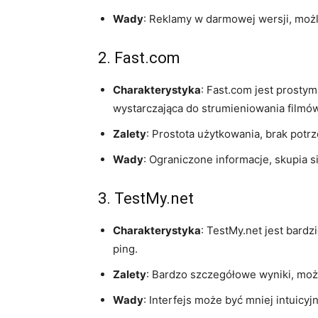
Wady
: Reklamy w darmowej wersji, moż
2. Fast.com
Charakterystyka
: Fast.com jest prosty
wystarczająca do strumieniowania filmów
Zalety
: Prostota użytkowania, brak potrz
Wady
: Ograniczone informacje, skupia s
3. TestMy.net
Charakterystyka
: TestMy.net jest bard
ping.
Zalety
: Bardzo szczegółowe wyniki, moż
Wady
: Interfejs może być mniej intuicy