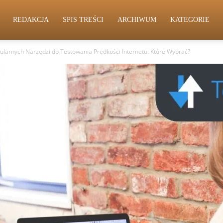
REDAKCJA
SPIS TREŚCI
ARCHIWUM
KATEGORIE
larnych Narzędzi do Testowania Prędkości Internetu: Które Wybrać?