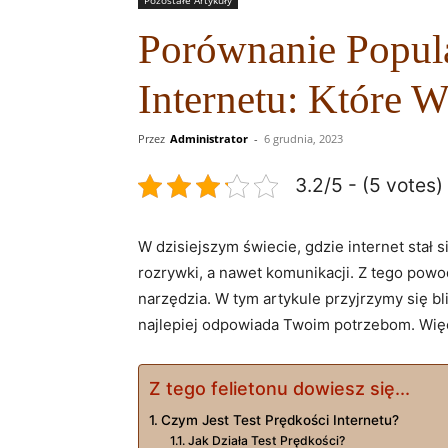
Pozostałe Artykuły
Porównanie Popula
Internetu: Które 
Przez
Administrator
-
6 grudnia, 2023
3.2/5 - (5 votes)
W dzisiejszym świecie, gdzie internet stał
rozrywki, a nawet komunikacji. Z tego powod
narzędzia. W tym artykule przyjrzymy się b
najlepiej odpowiada Twoim potrzebom. Więc
Z tego felietonu dowiesz się...
Czym Jest Test Prędkości Internetu?
Jak Działa Test Prędkości?