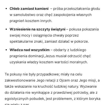
Chleb zamiast kamieni
⁣ – próba przekształcenia głodu
w samolubstwo‍ oraz⁣ chęć zaspokojenia własnych
pragnień kosztem innych.
Wzniesienie ⁤na szczyty świątyni
– pokusa pokazania
swojej mocy i osiągnięcia chwały poprzez
spektakularne⁢ znaki, zamiast działać w pokorze.
Władza nad wszystkim
– obdarty z ludzkiego
pragnienia dominacji,Jezus musiał odrzucić chęć
uzyskania władzy kosztem ‌wartości moralnych.
Te pokusy nie były przypadkowe; miały na celu
zakwestionowanie Jego relacji z Ojcem oraz Jego misji, a
⁢także wskazanie‌ na kruchość ludzkiej natury. Wyzwanie
do​ działania nie ⁢wynikające z prawdziwej potrzeby, ale z
‌egoistycznych pobudek, jest problemem, z którym boryka
się ⁤wielu ⁤z nas.