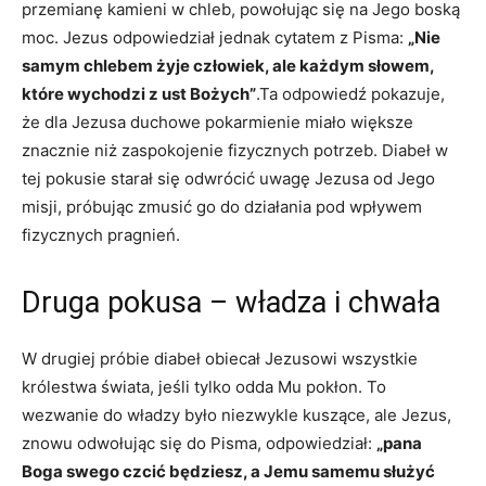
przemianę kamieni w chleb, powołując się na Jego boską
moc. Jezus odpowiedział jednak cytatem z Pisma:
„Nie
samym chlebem żyje człowiek, ale każdym ​słowem,
które wychodzi z‌ ust Bożych”
.Ta odpowiedź pokazuje,
że ⁤dla Jezusa duchowe⁣ pokarmienie miało większe
znacznie niż zaspokojenie fizycznych potrzeb. Diabeł​ w
tej pokusie starał się odwrócić uwagę Jezusa od Jego
misji, próbując zmusić go do działania pod wpływem
fizycznych pragnień.
Druga pokusa ‍– władza ⁣i chwała
W⁤ drugiej próbie diabeł obiecał Jezusowi wszystkie
królestwa świata, jeśli⁢ tylko odda Mu pokłon. ​To
wezwanie ⁢do władzy było niezwykle kuszące, ale Jezus,
znowu odwołując się do Pisma,‍ odpowiedział:
„pana
Boga swego czcić będziesz, ‍a Jemu samemu służyć