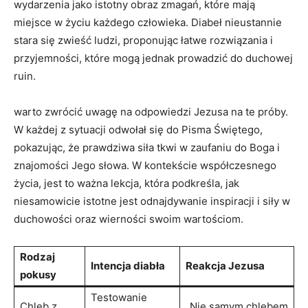
wydarzenia jako istotny⁢ obraz zmagań, które mają
miejsce w życiu każdego człowieka. Diabeł nieustannie
stara się zwieść ludzi, proponując łatwe rozwiązania i
przyjemności, które mogą ‍jednak prowadzić do duchowej
ruin.
warto zwrócić uwagę na odpowiedzi Jezusa na ‌te próby.
W każdej z sytuacji ​odwołał się do Pisma Świętego,
pokazując, że prawdziwa siła tkwi w zaufaniu ‍do Boga i
znajomości Jego słowa. W kontekście współczesnego
życia, jest to ważna lekcja, która podkreśla,⁢ jak
niesamowicie ‍istotne jest odnajdywanie inspiracji i siły⁤ w
duchowości oraz wierności swoim wartościom.
Rodzaj
Intencja diabła
Reakcja Jezusa
pokusy
Testowanie
Chleb ‌z
„Nie ‌samym chlebem