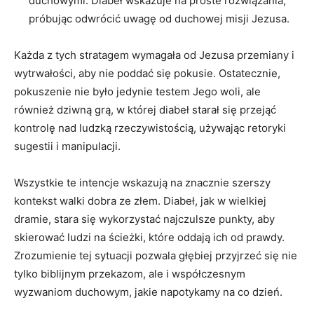
‌duchowymi. Diabeł wskazuje na proste rozwiązania,
próbując odwrócić uwagę od duchowej misji Jezusa.
Każda ⁣z tych stratagem wymagała od Jezusa przemiany‍ i
wytrwałości, aby ⁤nie⁤ poddać się pokusie. Ostatecznie,
pokuszenie nie było jedynie testem Jego woli, ale
⁤również dziwną grą, ⁤w⁢ której diabeł starał się przejąć
kontrolę nad ludzką rzeczywistością, ⁢używając retoryki
sugestii ​i manipulacji.
Wszystkie te intencje wskazują na znacznie szerszy
kontekst walki dobra ze złem. Diabeł, jak w wielkiej
dramie, stara się wykorzystać najczulsze‌ punkty, aby
skierować ludzi ⁤na ścieżki,⁢ które oddają ich od prawdy.
Zrozumienie tej sytuacji‌ pozwala głębiej przyjrzeć⁣ się​ nie​
tylko biblijnym przekazom, ‍ale i współczesnym
wyzwaniom duchowym, jakie napotykamy na co dzień.