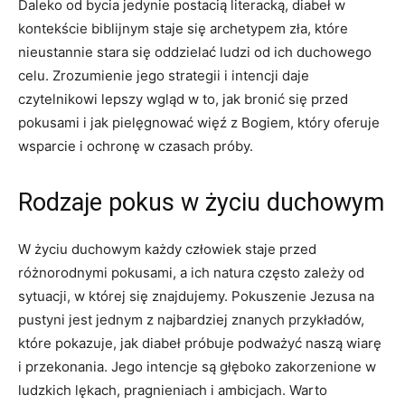
Daleko od bycia jedynie postacią literacką, diabeł w
kontekście biblijnym staje się archetypem ⁢zła, które
nieustannie stara⁢ się oddzielać ludzi od ich duchowego
celu.‍ Zrozumienie​ jego strategii i intencji daje⁣
czytelnikowi lepszy wgląd w to, ​jak bronić się​ przed
pokusami i jak pielęgnować więź z Bogiem, który oferuje​
wsparcie ⁢i ochronę w czasach próby.
Rodzaje pokus ‍w życiu duchowym
W życiu duchowym każdy człowiek staje przed
różnorodnymi pokusami, a ich natura często zależy od
sytuacji, w której się znajdujemy. Pokuszenie‌ Jezusa na
pustyni jest​ jednym z ‍najbardziej ​znanych przykładów,
które pokazuje, jak‍ diabeł próbuje podważyć naszą wiarę
i przekonania. Jego intencje są głęboko ‍zakorzenione w
ludzkich lękach, pragnieniach i ambicjach. Warto