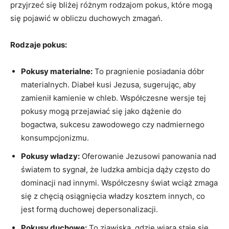
przyjrzeć się bliżej różnym rodzajom pokus, które mogą
się pojawić w⁢ obliczu duchowych zmagań.
Rodzaje pokus:
Pokusy materialne:
To ‍pragnienie posiadania dóbr
materialnych. Diabeł‌ kusi Jezusa,​ sugerując, aby
zamienił kamienie w chleb. Współczesne wersje tej⁤
pokusy ‍mogą przejawiać się jako dążenie do‌
bogactwa, sukcesu zawodowego czy nadmiernego ​
konsumpcjonizmu.
Pokusy władzy:
Oferowanie Jezusowi panowania nad
światem to ⁢sygnał, że ludzka ambicja dąży często do
dominacji nad innymi. Współczesny​ świat⁤ wciąż zmaga
się z chęcią osiągnięcia władzy kosztem innych, co
jest formą duchowej depersonalizacji.
Pokusy duchowe:
To zjawiska, gdzie wiara staje się