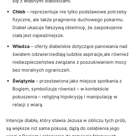
się z własnymi⁢ słabościami.
Chleb
– reprezentuje⁣ nie tylko podstawowe potrzeby‌
fizyczne, ale ⁢także pragnienie⁤ duchowego pokarmu.
Diabeł⁣ ukazuje fałszywą obietnicę,​ że zaspokojenie
⁣ciała​ jest najważniejsze.
Władza
– oferty diabelskie dotyczące ‌panowania nad
światem odzwierciedlają‌ ludzkie aspiracje,ale również
⁤niebezpieczeństwa związane z poszukiwaniem mocy
bez moralnych ograniczeń.
Świątynia
– przestawiona jako miejsce spotkania z
Bogiem, symbolizuje⁤ również – w kontekście
pokuszenia – religijną hipokryzję ⁤i manipulację w
relacji z⁢ wiarą.
Intencje diabła, ⁣który stawia Jezusa w obliczu​ tych prób,
są większe niż sama pokusa; dążą do osłabienia jego