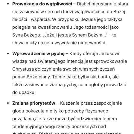
Prowokacja do ⁣wątpliwości
– Diabeł nieustannie stara
⁤się zasiewać w sercach ludzi ⁢wątpliwości co do⁢ Bożej
miłości i wsparcia. W przypadku⁤ Jezusa‌ jego​ taktyka
⁢polegała na kwestionowaniu Jego tożsamości jako
Syna Bożego. „Jeżeli jesteś ⁣Synem Bożym…” – ⁢te
słowa miały na ⁤celu wywołanie niepewności.
Wprowadzenie‍ w pychę
– Kiedy oferuje Jezusowi
władzę nad światem,jego intencją jest sprowokowanie
Chrystusa do czynienia swoich własnych życzeń
ponad Boże plany. To nie tylko byłby akt buntu, ale
także zasiewanie ziarna pychy, co mogłoby prowadzić
do upadku.
Zmiana priorytetów
– Kuszenie przez zaspokojenie‌
głodu pokazuje nie tylko potrzebę fizycznego
pożądania,ale także może być ⁣odzwierciedleniem‍
tendencyjnego wagi rzeczy doczesnych nad