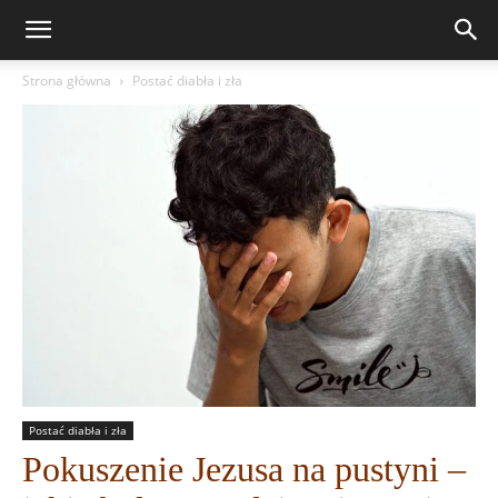
Strona główna
Postać diabła i zła
Postać diabła i zła
Pokuszenie Jezusa na pustyni –