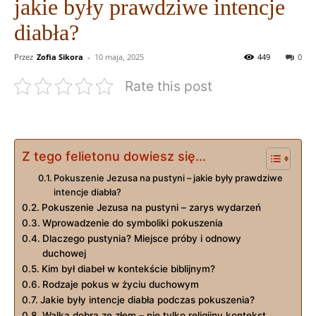
jakie były prawdziwe intencje
diabła?
Przez
Zofia Sikora
-
10 maja, 2025
449
0
Rate this post
Z tego felietonu dowiesz się...
Pokuszenie Jezusa na pustyni – jakie były prawdziwe
intencje diabła?
Pokuszenie ‌Jezusa na pustyni – ‍zarys wydarzeń
Wprowadzenie do symboliki‍ pokuszenia
Dlaczego pustynia? Miejsce próby i odnowy
duchowej
Kim był diabeł w kontekście biblijnym?
Rodzaje pokus ‍w życiu duchowym
Jakie były‌ intencje diabła⁤ podczas pokuszenia?
Walka dobra ze złem – nie tylko religijny ‌kontekst