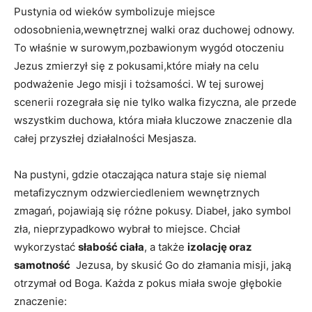
Pustynia od wieków symbolizuje miejsce
odosobnienia,wewnętrznej walki ‌oraz duchowej​ odnowy.
To⁣ właśnie w surowym,pozbawionym wygód otoczeniu
Jezus zmierzył się z pokusami,które miały na celu
podważenie Jego misji i tożsamości. W tej surowej
scenerii rozegrała się ⁣nie tylko walka fizyczna, ale przede
wszystkim⁤ duchowa, która miała kluczowe znaczenie dla
⁤całej⁤ przyszłej działalności Mesjasza.
Na pustyni, gdzie otaczająca natura staje się niemal
⁣metafizycznym odzwierciedleniem wewnętrznych
zmagań, pojawiają się różne pokusy. Diabeł, jako symbol
zła,‍ nieprzypadkowo wybrał to miejsce. Chciał
wykorzystać
słabość ciała
, a także
izolację oraz
samotność
⁤ Jezusa, by skusić Go do złamania misji, jaką
otrzymał od Boga. Każda z pokus miała swoje głębokie
znaczenie: