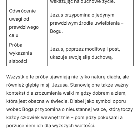
⁤wskazując na duchowe życie.
Odwrócenie
Jezus przypomina⁤ o jedynym,
uwagi od
prawdziwym źródle uwielbienia –
prawdziwego
Bogu.
celu
Próba
Jezus, poprzez modlitwę i post,
wykazania
ukazuje swoją siłę⁢ duchową.
słabości
Wszystkie te​ próby ujawniają nie tylko naturę diabła, ale
‌również głębię misji Jezusa. Stanowią one także ważny
kontekst dla zrozumienia walki między dobrem a złem,
⁣która jest obecna​ w świecie. Diabeł jako symbol ​oporu
wobec Boga ‌przypomina o nieustannej ⁢walce,⁢ którą ‌toczy
każdy człowiek wewnętrznie – pomiędzy pokusami a⁢
porzuceniem ich dla wyższych wartości.