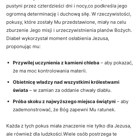
pustyni przez czterdzieści dni i nocy,co​ podkreśla jego
ogromną determinację i duchową siłę. W⁤ rzeczywistości,
pokusy,​ które zostały​ Mu przedstawione,‌ miały na celu‍
zburzenie Jego misji i urzeczywistnienia ‌planów Bożych.
Diabeł wykorzystał moment osłabienia Jezusa,
proponując mu:
Przywilej uczynienia z kamieni chleba
– aby pokazać,
że ⁤ma moc kontrolowania materii.
Obietnicę władzy nad wszystkimi królestwami‌
świata
– w ‌zamian za oddanie chwały⁤ diabłu.
Próba skoku​ z ⁤najwyższego miejsca świątyni
– aby
zademonstrować, że Bóg⁤ zapewni ‌Mu ratunek.
Każda ⁢z⁣ tych pokus miała znaczenie nie tylko dla Jezusa,
ale również dla ‌ludzkości.Wiele osób postrzega te