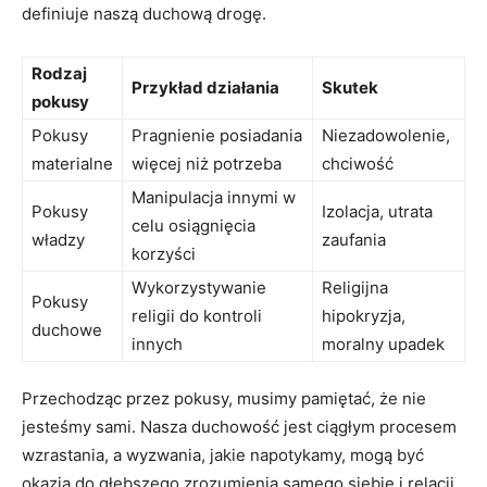
definiuje naszą duchową drogę.
Rodzaj
Przykład działania
Skutek
pokusy
Pokusy
Pragnienie ⁤posiadania
Niezadowolenie,
⁤materialne
​więcej niż potrzeba
chciwość
Manipulacja innymi w
Pokusy
Izolacja, utrata
celu osiągnięcia
władzy
zaufania
korzyści
Wykorzystywanie
Religijna
Pokusy
religii do kontroli
hipokryzja,
duchowe
innych
moralny upadek
Przechodząc przez pokusy, musimy pamiętać, że nie​
jesteśmy sami. Nasza ⁤duchowość jest ciągłym procesem
wzrastania, ‌a wyzwania, jakie napotykamy, mogą być
okazją do głębszego zrozumienia​ samego siebie i relacji