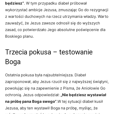
będziesz”
. ⁤W tym przypadku diabeł⁤ próbował
wykorzystać ambicje ‍Jezusa,⁢ zmuszając Go do rezygnacji
⁣z wartości​ duchowych na‍ rzecz utrzymania władzy. Warto
zauważyć,⁣ że Jezus zawsze odnosił się do wyższych
zasad, co potwierdzało Jego absolutne poświęcenie dla
Boskiego planu.
Trzecia‌ pokusa – testowanie
Boga
Ostatnia pokusa była najsubtelniejsza.⁢ Diabeł
zaproponował, aby​ Jezus rzucił się z najwyższej świątyni,
powołując się na zapewnienie ‌z Pisma, ‍że Aniołowie ⁢Go
ochronią. Jezus odpowiedział:
„Nie będziesz wystawiał
na ​próbę pana Boga swego”
.W ‌tej sytuacji diabeł kusił
Jezusa, aby ten ​wystawił ⁤Boga na próbę, myśląc, ​że