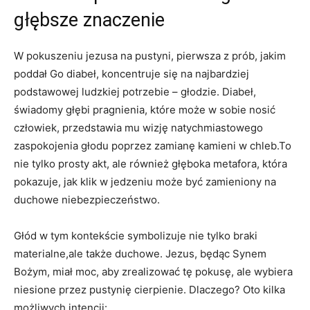
głębsze znaczenie
W pokuszeniu jezusa na pustyni, pierwsza z prób, jakim
poddał Go diabeł, koncentruje się na najbardziej
podstawowej ludzkiej potrzebie – głodzie. Diabeł,
świadomy głębi pragnienia, które ⁢może ⁢w⁣ sobie nosić
człowiek, przedstawia mu⁤ wizję natychmiastowego
zaspokojenia głodu poprzez zamianę kamieni⁣ w chleb.To
nie tylko prosty​ akt, ale również głęboka ‍metafora, która
pokazuje, jak klik⁢ w jedzeniu ⁢może być zamieniony na
duchowe ⁤niebezpieczeństwo.
Głód ⁢w tym kontekście symbolizuje nie tylko braki
materialne,ale⁢ także duchowe. Jezus, będąc Synem
Bożym, miał moc, aby zrealizować ‌tę pokusę, ale⁢ wybiera
niesione przez pustynię cierpienie. Dlaczego? Oto kilka
możliwych intencji: