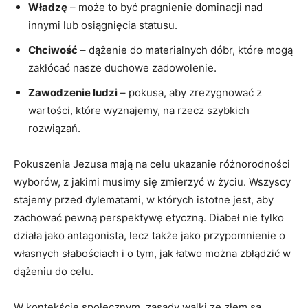
Władzę
– ⁤może to być pragnienie dominacji nad
innymi lub osiągnięcia statusu.
Chciwość
– dążenie do materialnych dóbr, które mogą
zakłócać nasze ‌duchowe zadowolenie.
Zawodzenie ludzi
– pokusa, ⁤aby zrezygnować z
wartości, które wyznajemy, ​na rzecz⁢ szybkich
rozwiązań.
Pokuszenia Jezusa​ mają na celu ukazanie różnorodności
wyborów, z ⁢jakimi musimy się zmierzyć w życiu.‍ Wszyscy‌
stajemy​ przed dylematami, w których istotne jest, aby
zachować pewną perspektywę etyczną. Diabeł nie tylko
działa jako antagonista,⁣ lecz także jako przypomnienie o
własnych słabościach⁢ i o tym, jak łatwo można zbłądzić w
dążeniu ⁣do celu.
W kontekście społecznym, zasady walki ze złem są