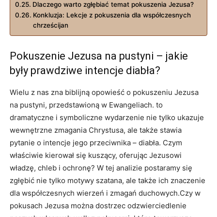
Dlaczego warto zgłębiać temat pokuszenia⁤ Jezusa?
Konkluzja: Lekcje z pokuszenia dla współczesnych
chrześcijan
Pokuszenie Jezusa na pustyni – jakie
były prawdziwe intencje diabła?
Wielu z nas zna biblijną opowieść o pokuszeniu Jezusa
na pustyni, przedstawioną w Ewangeliach. to
⁤dramatyczne i symboliczne wydarzenie nie ‌tylko ukazuje
wewnętrzne zmagania ⁤Chrystusa, ale⁣ także stawia
pytanie o intencje jego⁣ przeciwnika – diabła. Czym
właściwie kierował się kuszący, oferując Jezusowi
władzę, ‌chleb i‍ ochronę? W tej analizie postaramy się
zgłębić nie tylko motywy szatana, ale⁣ także ich znaczenie⁤
dla współczesnych wierzeń ​i⁢ zmagań duchowych.Czy w
pokusach Jezusa⁤ można dostrzec odzwierciedlenie