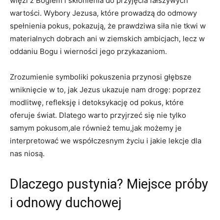
więzi z Bogiem i skłonienia do​ przyjęcia fałszywych
‌wartości. Wybory Jezusa, które prowadzą do⁢ odmowy​
spełnienia ​pokus, pokazują, że⁢ prawdziwa siła nie tkwi w
materialnych dobrach ani w ziemskich ambicjach, lecz w
⁤oddaniu Bogu i wierności jego ​przykazaniom.
Zrozumienie⁣ symboliki pokuszenia przynosi ​głębsze
wniknięcie ⁤w to, jak Jezus ‌ukazuje nam‍ drogę: poprzez
modlitwę, refleksję i detoksykację od pokus, które
⁣oferuje świat. Dlatego warto przyjrzeć się nie tylko
samym pokusom,ale​ również ​temu,jak możemy je
interpretować we współczesnym życiu i jakie⁣ lekcje dla
nas niosą.
Dlaczego pustynia? Miejsce próby
i odnowy duchowej