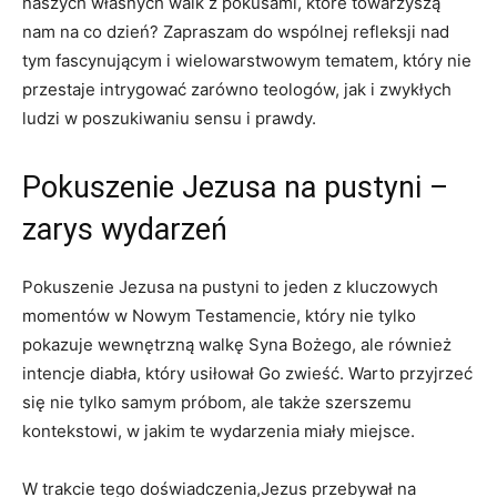
naszych własnych walk ‌z pokusami, które towarzyszą
nam na ⁤co dzień? Zapraszam do wspólnej refleksji nad⁤
tym fascynującym ⁣i wielowarstwowym tematem, ⁢który ‍nie
przestaje ​intrygować zarówno‌ teologów, jak i ‌zwykłych
‌ludzi w poszukiwaniu sensu ⁣i prawdy.
Pokuszenie ‌Jezusa na pustyni –
‍zarys wydarzeń
Pokuszenie Jezusa ‌na pustyni to jeden z⁢ kluczowych
momentów w Nowym Testamencie, który nie tylko
pokazuje ​wewnętrzną walkę Syna⁢ Bożego, ale również
intencje diabła, ⁤który usiłował Go zwieść. Warto przyjrzeć
się nie tylko samym próbom, ale także ⁢szerszemu
kontekstowi, w jakim te wydarzenia miały ⁤miejsce.
W trakcie tego doświadczenia,Jezus przebywał na