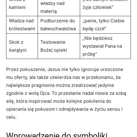
władzy nad
‌kamieni
żyje człowiek”
‌materią
Władza nad
Podburzenie do
„panie, tylko Ciebie
‍królestwami
bałwochwalstwa
będę czcił”
„Nie będziesz
Skok ⁣z
Testowanie
wystawiał Pana na
świątyni
Bożej opieki
próbę”
Przez pokuszenie, Jezus nie tylko ignoruje urezczone‍
mu oferty, ale także utwierdza nas w przekonaniu, że
największe pragnienia ⁣można zrealizować jedynie
zgodnie z wolą ⁢Ojca. To przesłanie nadal ⁤niesie za sobą
siłę, która inspirować może kolejne pokolenia do
opierania ⁢się pokusom ‍i odnajdywania w‌ życiu sensu i
celu.
Wprowadzenie do symboliki‍