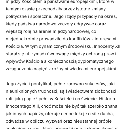
między Kościołem a państwami europejskimi, które w
tamtym czasie przechodziły przez istotne zmiany
polityczne i społeczne. Jego rządy przypadły na okres,
kiedy państwa narodowe zaczęły odgrywać coraz
większą rolę na arenie międzynarodowej, co
niejednokrotnie prowadziło do konfliktów z interesami
Kościoła. W tym dynamicznym środowisku, Innocenty XIII
starał się utrzymać równowagę między ochroną praw i
wpływów Kościoła a koniecznością dyplomatycznego
załagodzenia napięć z różnymi władcami europejskimi.
Jego życie i pontyfikat, pełne zarówno sukcesów, jak i
nieuniknionych trudności, są świadectwem złożoności
roli, jaką papież pełni w Kościele i na świecie. Historia
Innocentego XIII, choć może nie być tak szeroko znana
jak innych papieży, oferuje cenne lekcje o sile ducha,
odwadze w obliczu wyzwań oraz nieustannej próbie
znalezienia drogi, która prowadzi przez skomplikowaną