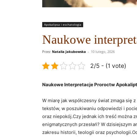
Apokalipsa i eschatologia
Naukowe interpret
Przez
Natalia Jakubowska
-
10 lutego, 2026
2/5 - (1 vote)
Naukowe Interpretacje Proroctw Apokalipt
W miarę jak‌ współczesny⁢ świat zmaga się‌ z
tekstów, w⁤ poszukiwaniu⁣ odpowiedzi i poci
oraz niepokój.Czy ‌jednak ich treść⁢ można ‌
enigmatycznych przesłań? ⁢W dzisiejszym art
zakresu historii, ‍teologii oraz psychologii.O