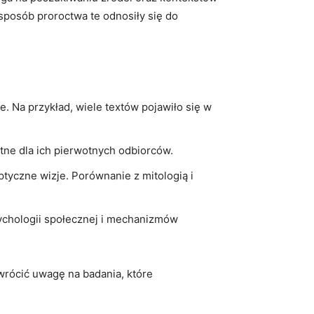
osób proroctwa ⁢te odnosiły ‍się ⁢do⁣
Na⁣ przykład, ⁣wiele textów pojawiło się ‍w
tne dla ‍ich​ pierwotnych odbiorców.
iptyczne wizje. Porównanie z mitologią i
ychologii społecznej i mechanizmów
wrócić uwagę‍ na badania, ⁤które