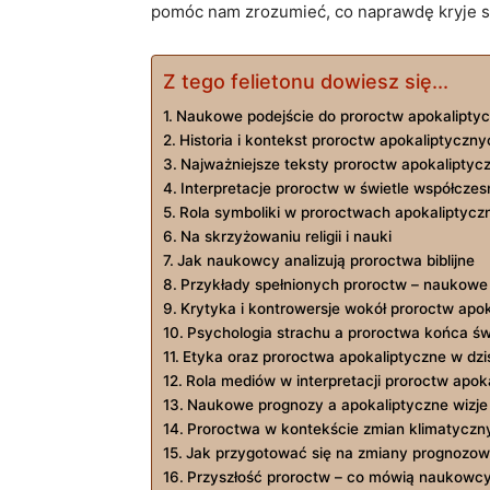
⁣pomóc ‌nam​ zrozumieć, co ‍naprawdę kryje s
Z tego felietonu dowiesz się...
Naukowe podejście do proroctw apokalipty
Historia i⁢ kontekst proroctw apokaliptyczny
Najważniejsze teksty proroctw apokaliptycz
Interpretacje proroctw w świetle‌ współczes
Rola symboliki w proroctwach ⁢apokaliptycz
Na‌ skrzyżowaniu religii ‍i‍ nauki
Jak naukowcy analizują proroctwa biblijne
Przykłady spełnionych proroctw ⁤– naukowe 
Krytyka i kontrowersje wokół proroctw apo
Psychologia ⁣strachu a⁢ proroctwa końca św
Etyka oraz proroctwa apokaliptyczne ⁤w dzi
Rola mediów‍ w⁣ interpretacji‌ proroctw ⁢apo
Naukowe prognozy a apokaliptyczne ⁤wizje 
Proroctwa w⁢ kontekście zmian klimatyczn
Jak ⁣przygotować ⁢się na zmiany prognozow
Przyszłość proroctw ​– co mówią naukowc