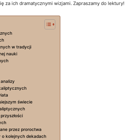
ię⁢ za ich dramatycznymi wizjami.⁢ Zapraszamy do lektury!
cznych
ch
nych⁢ w tradycji
nej nauki
nych
analizy
kaliptycznych
iata
siejszym świecie
kaliptycznych
przyszłości
ych
ane⁣ przez proroctwa
y o kolejnych dekadach