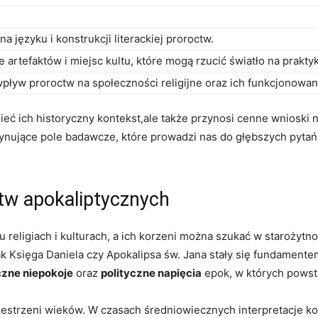
 na języku i konstrukcji literackiej⁣ proroctw.
artefaktów⁣ i miejsc⁣ kultu, które mogą ⁢rzucić ⁤światło na ​prak
wpływ ‌proroctw na społeczności ‍religijne ⁢oraz ich ​funkcjonowa
eć ich historyczny kontekst,ale także przynosi​ cenne wnioski ‍na
scynujące pole badawcze, które prowadzi nas⁤ do głębszych pytań
octw apokaliptycznych
 religiach i kulturach, a ich korzeni można szukać w starożytno
jak Księga Daniela ⁤czy Apokalipsa św. ‌Jana stały ​się fundament
czne niepokoje
oraz
polityczne napięcia
epok, w których powsta
estrzeni⁤ wieków. W czasach średniowiecznych interpretacje ko