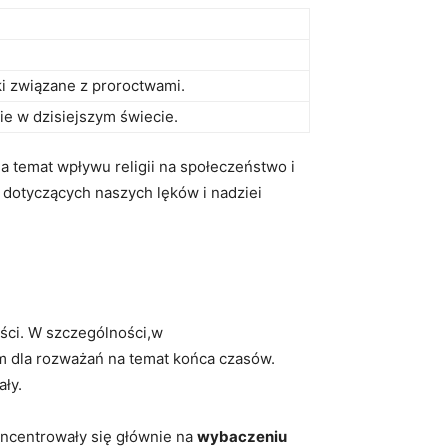
tyki związane z proroctwami.
nie w⁤ dzisiejszym świecie.
 temat⁢ wpływu​ religii na społeczeństwo⁤ i
 dotyczących naszych ‌lęków i ⁤nadziei
ści.⁤ W ‍szczególności,w
em‍ dla rozważań na⁢ temat końca​ czasów.
ły.
ncentrowały ⁣się głównie na
wybaczeniu