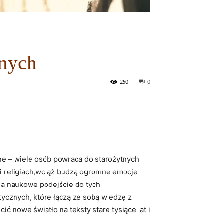
znych
250
0
ne – wiele osób⁢ powraca ‍do starożytnych
i religiach,wciąż budzą⁢ ogromne​ emocje
 na naukowe podejście do ‌tych
tycznych, które łączą ze ‍sobą wiedzę z
ić nowe światło na teksty⁣ stare tysiące‌ lat i