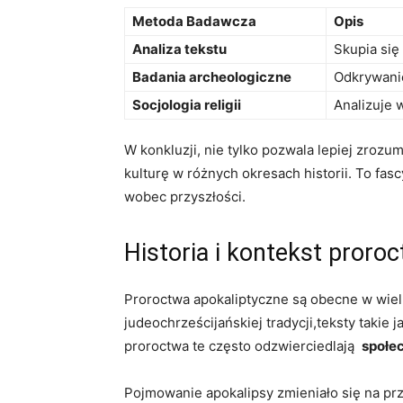
Metoda ‌Badawcza
Opis
Analiza⁣ tekstu
Skupia⁤ się
Badania archeologiczne
Odkrywanie 
Socjologia‍ religii
Analizuje ⁢
W konkluzji, nie tylko pozwala lepiej zrozumi
kulturę w​ różnych‌ okresach historii. To fa
wobec przyszłości.
Historia i⁢ kontekst pror
Proroctwa⁢ apokaliptyczne są obecne w ⁤wielu
judeochrześcijańskiej ⁤tradycji,teksty takie 
proroctwa te często odzwierciedlają ‍
społe
Pojmowanie apokalipsy zmieniało się na prz