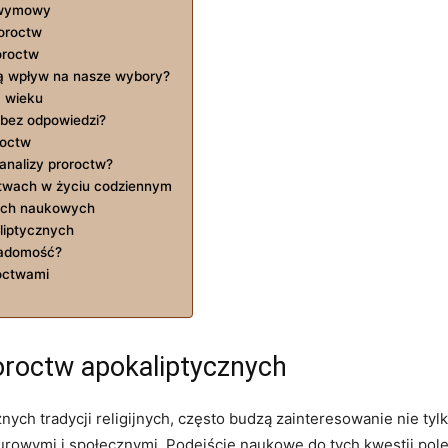
a wymowy
roroctw
roroctw
ją wpływ na nasze wybory?
I wieku
ą bez odpowiedzi?
oroctw
analizy proroctw?
ctwach w życiu ‌codziennym
kach naukowych
aliptycznych
iadomość?
roctwami
oroctw apokaliptycznych
żnych⁣ tradycji ⁤religijnych, często budzą zainteresowanie nie ty
wymi⁤ i społecznymi. Podejście naukowe‍ do tych kwestii ⁣poleg