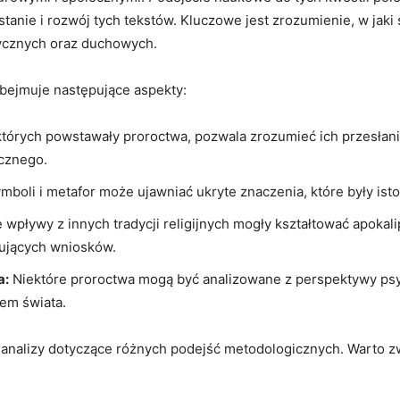
anie i rozwój tych tekstów. Kluczowe jest zrozumienie, w jaki sp
ycznych oraz duchowych.
obejmuje następujące aspekty:
tórych powstawały proroctwa, pozwala zrozumieć ich‌ przesłanie. 
ecznego.
oli ⁣i⁢ metafor może ujawniać‍ ukryte znaczenia, które były isto
ie wpływy z innych ⁤tradycji religijnych mogły kształtować apokal
esujących wniosków.
a:
Niektóre proroctwa ​mogą być analizowane z perspektywy ps
em ⁢świata.
 analizy ⁤dotyczące‍ różnych podejść metodologicznych. Warto ​z