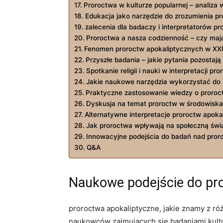
Proroctwa w kulturze popularnej – analiz
Edukacja jako narzędzie ⁤do zrozumienia p
zalecenia dla badaczy ‍i ⁤interpretatorów p
Proroctwa a nasza codzienność – czy ma
Fenomen proroctw apokaliptycznych⁢ w XX
Przyszłe badania – jakie pytania pozostaj
Spotkanie‌ religii i ‌nauki w interpretacji ⁤pr
Jakie naukowe‍ narzędzia wykorzystać do 
Praktyczne zastosowanie​ wiedzy ⁣o proro
Dyskusja na temat proroctw ⁣w środowis
Alternatywne interpretacje ‍proroctw ⁣apok
Jak proroctwa wpływają na społeczną‌ św
Innowacyjne podejścia‍ do​ badań ​nad pro
Q&A
Naukowe podejście do pr
proroctwa ‍apokaliptyczne, jakie znamy ‍z ró
naukowców zajmujących się badaniami kulturo