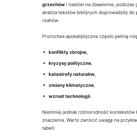
grzechów
i nadziei ⁢na zbawienie,‌ podczas
analiza⁣ tekstów​ biblijnych‍ doprowadziły​ d
realiów.
Proroctwa apokaliptyczne⁢ często pełnią ⁤rol
konflikty zbrojne
,
kryzysy polityczne
,
katastrofy ​naturalne
,
zmiany klimatyczne
,
wzrost technologii
.
Niemniej jednak różnorodność kontekstów ⁤ku
znaczenia. Warto zwrócić uwagę na przykład
tabeli: