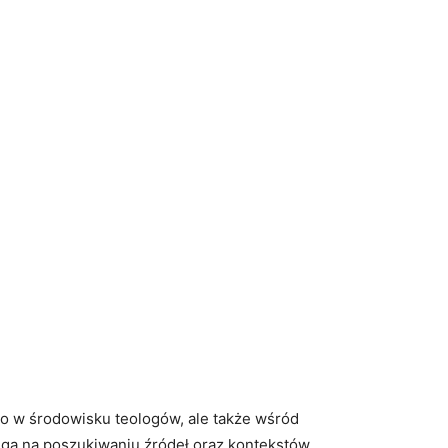
lko w środowisku teologów,​ ale​ także wśród
a ‌na ⁢poszukiwaniu źródeł⁢ oraz kontekstów⁤