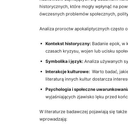
historycznych, które mogły⁣ wpłynąć na powst
ówczesnych problemów społecznych, polit
Analiza proroctw ⁣apokaliptycznych często 
Kontekst ‍historyczny:
Badanie ⁣epok, w k
czasach kryzysu, wojen lub ucisku​ społ
Symbolika i język:
Analiza używanych symb
Interakcje kulturowe:
​ Warto‌ badać, jak
literaturą innych ⁢kultur‍ dostarcza inter
Psychologia i społeczne uwarunkowani
wyjaśniających ​zjawisko lęku przed końc
W literaturze badawczej pojawiają‌ się także
wprowadzają: