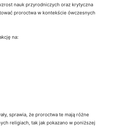
 wzrost⁤ nauk przyrodniczych oraz krytyczna
pretować ⁤proroctwa w ‌kontekście ówczesnych⁤
akcję na:
,‍ sprawia, ⁣że⁣ proroctwa te mają różne
 religiach, ⁣tak jak pokazano w ⁣poniższej