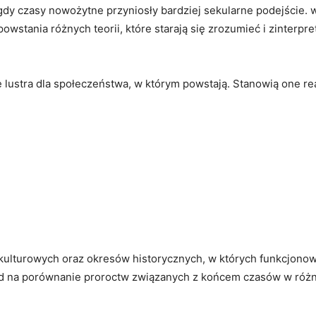
 gdy czasy nowożytne przyniosły ‌bardziej⁤ sekularne podejście.
o powstania⁢ różnych teorii, które starają się zrozumieć i‍ zinter
ę lustra dla ‌społeczeństwa, w którym powstają. Stanowią one re
lturowych oraz okresów historycznych, w⁤ których funkcjonowały
 na porównanie proroctw związanych ⁢z końcem czasów‌ w różnych