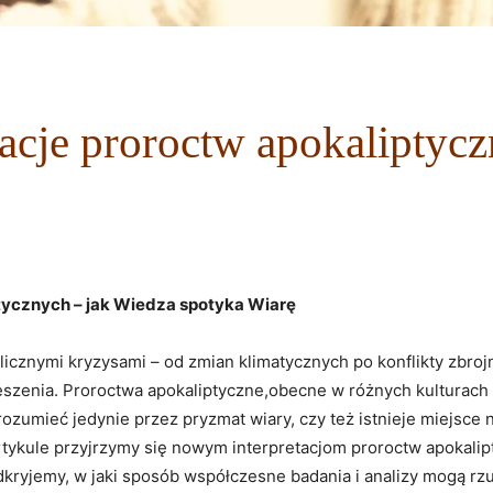
acje proroctw apokaliptyc
ycznych⁢ – jak Wiedza spotyka Wiarę
 licznymi kryzysami –⁢ od zmian klimatycznych po konflikty zbroj
eszenia. ⁣Proroctwa​ apokaliptyczne,obecne w różnych kulturach 
zrozumieć jedynie przez pryzmat wiary, ⁣czy też istnieje miejsce⁤
ykule‍ przyjrzymy się nowym interpretacjom ⁤proroctw ⁢apokalip
dkryjemy, w ‌jaki sposób ⁤współczesne badania i analizy mogą ⁣rzuc