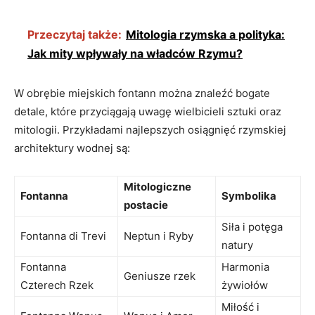
Przeczytaj także:
Mitologia rzymska a polityka:
Jak mity wpływały na władców Rzymu?
W obrębie miejskich fontann można znaleźć bogate
detale, które przyciągają uwagę wielbicieli sztuki oraz
mitologii. Przykładami najlepszych osiągnięć rzymskiej
architektury wodnej są:
Mitologiczne
Fontanna
Symbolika
postacie
Siła i potęga
Fontanna di Trevi
Neptun i Ryby
natury
Fontanna
Harmonia
Geniusze rzek
Czterech Rzek
żywiołów
Miłość i