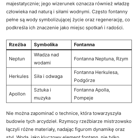
majestatycznie; jego wizerunek oznacza również władzę
człowieka nad naturą i siłami wodnymi. Często fontanny
pełne są wody symbolizującej życie oraz regenerację, co
podkreśla ich znaczenie jako miejsc spotkań i radości.
Rzeźba
Symbolika
Fontanna
Władza nad
Neptun
Fontanna Neptuna, Rzym
wodami
Fontanna Herkulesa,
Herkules
Siła i odwaga
Podgórze
Sztuka i
Fontanna Apolla,
Apollon
muzyka
Pompeje
Nie można zapominać o technice, która towarzyszyła
budowie tych arcydzieł. Rzymscy rzeźbiarze mistrzowsko
łączyli różne materiały, nadając figurom dynamikę oraz
styl. Woda, jako kluczowy element fontann, nie tylko