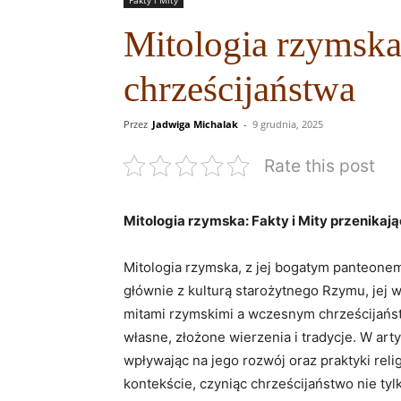
Mitologia rzymska:
chrześcijaństwa
Przez
Jadwiga Michalak
-
9 grudnia, 2025
Rate this post
Mitologia rzymska: Fakty i‍ Mity ⁤przenika
Mitologia rzymska, ‌z ​jej bogatym panteone
⁢głównie z‍ kulturą starożytnego Rzymu, jej w
mitami⁤ rzymskimi a wczesnym⁤ chrześcijańst
⁣własne, złożone wierzenia i tradycje. W art
wpływając ‌na jego rozwój ⁢oraz praktyki rel
⁢kontekście, ⁤czyniąc ⁣chrześcijaństwo nie ⁤ty