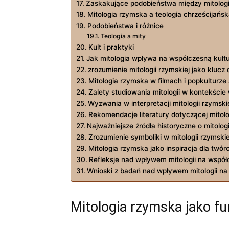
Zaskakujące podobieństwa między mitologic
Mitologia‌ rzymska a teologia​ chrześcijań
Podobieństwa i różnice
Teologia a mity
Kult i praktyki
Jak mitologia wpływa‌ na współczesną ‌kultu
zrozumienie mitologii‍ rzymskiej jako ‌klucz
Mitologia rzymska​ w‍ filmach i popkulturze
Zalety studiowania mitologii ⁣w kontekści
Wyzwania w interpretacji ⁣mitologii rzymski
Rekomendacje‌ literatury dotyczącej mitologii
Najważniejsze‌ źródła historyczne o ‍mitolog
Zrozumienie symboliki w mitologii rzymski
Mitologia rzymska ​jako⁤ inspiracja dla twór
Refleksje nad⁣ wpływem mitologii na ‍współc
Wnioski z badań nad wpływem mitologii na⁤
Mitologia rzymska​ jako f