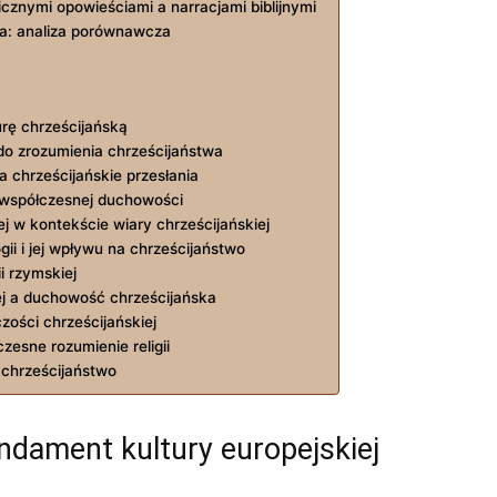
znymi opowieściami a​ narracjami biblijnymi
ska: analiza porównawcza
rę⁤ chrześcijańską
 ‍do ‌zrozumienia chrześcijaństwa
 a chrześcijańskie przesłania
e współczesnej duchowości
ej w kontekście wiary chrześcijańskiej
 ⁢i ‍jej ⁤wpływu ⁤na‍ chrześcijaństwo
ii rzymskiej
ej a duchowość chrześcijańska
czości chrześcijańskiej
zesne rozumienie religii
 chrześcijaństwo
undament kultury europejskiej