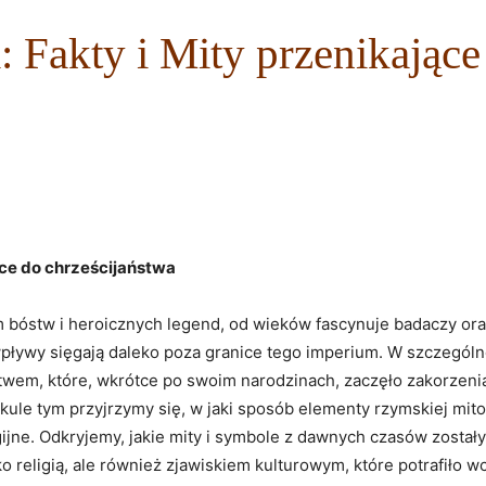
 Fakty i Mity przenikające
jące do chrześcijaństwa
m bóstw i⁣ heroicznych legend, od wieków‌ fascynuje badaczy ora
pływy⁢ sięgają daleko‍ poza ‌granice tego imperium. W‌ szczególno
wem, które, wkrótce⁢ po swoim narodzinach, ‍zaczęło zakorzenia
ykule tym przyjrzymy się, w jaki sposób⁢ elementy rzymskiej ⁢mito
igijne. Odkryjemy, jakie mity​ i⁢ symbole z dawnych czasów ⁣zos
lko religią, ale również⁤ zjawiskiem ​kulturowym, które potrafiło 