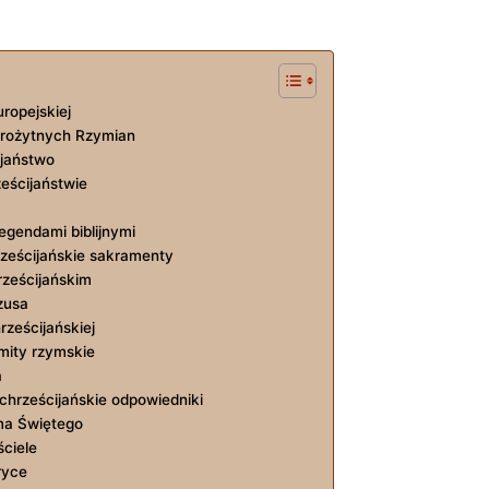
ropejskiej
arożytnych Rzymian
ijaństwo
ześcijaństwie
egendami biblijnymi
hrześcijańskie sakramenty
hrześcijańskim
zusa
rześcijańskiej
‍mity rzymskie
a
⁣ chrześcijańskie odpowiedniki
isma Świętego
ściele
ryce