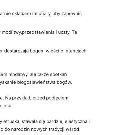
nie składano im ofiary, ⁢aby zapewnić
y modlitwy,przedstawienia​ i ‌uczty.⁢ Te
iar dostarczają bogom wieści o intencjach
jscem modlitwy, ale także spotkań
uzyskanie błogosławieństwa bogów.
. ⁣Na przykład, przed​ podjęciem
‍losu.
y etruska, stawała⁤ się bardziej elastyczna i
iło do ‍narodzin nowych tradycji wśród