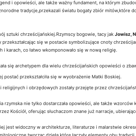
legend ‍i opowieści, ale także ważny⁤ fundament, na którym zbudo
orodne​ tradycje,przekazali⁢ światu bogaty zbiór mitów,które do d
wój sztuki chrześcijańskiej.Rzymscy bogowie, ‍tacy jak
Jowisz, ⁤
 ⁢przekształcając się w postacie symbolizujące cnoty chrześcijański
h i karach, co łatwo wkomponowało się w nową religię.
ła się ⁤archetypem ‌dla wielu chrześcijańskich ⁤opowieści o zbawi
ej postać ⁤przekształciła się w‍ wyobrażenie Matki​ Boskiej.
‌religijnych i ⁣obrzędowych zostały ‌przejęte​ przez chrześcijańst
ia rzymska⁣ nie⁤ tylko⁣ dostarczała opowieści, ale także wzorców 
ez Kościół, oferując słuchaczom znane​ już​ narracje, ubierając
j jest widoczny w ​architekturze, ⁣literaturze ⁣i malarstwie⁢ okre
 mitologiczne,tworząc dzieła,które⁤ łączyły elementy obu tradycji 