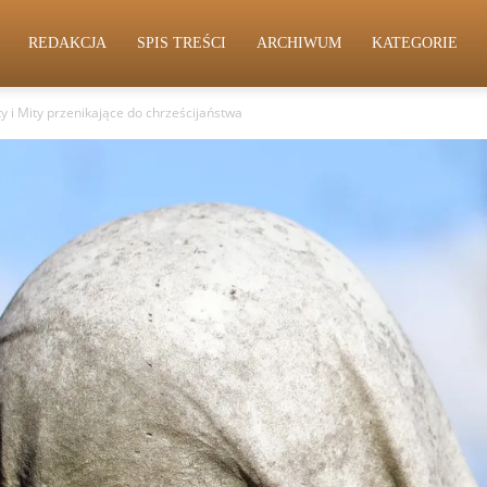
REDAKCJA
SPIS TREŚCI
ARCHIWUM
KATEGORIE
y i Mity przenikające do chrześcijaństwa