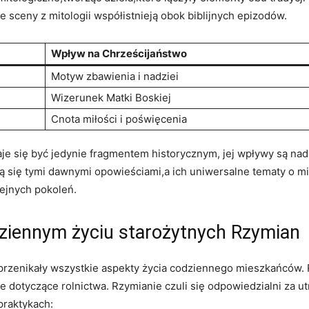
e sceny ‌z mitologii współistnieją‍ obok biblijnych⁢ epizodów.
Wpływ ⁤na Chrześcijaństwo
Motyw zbawienia i nadziei
Wizerunek Matki ​Boskiej
Cnota ⁤miłości‌ i poświęcenia
je się ⁤być jedynie⁢ fragmentem historycznym, jej wpływy są ​n
ją się tymi⁤ dawnymi ‍opowieściami,a‌ ich uniwersalne tematy o mił
lejnych pokoleń.
dziennym życiu starożytnych Rzymian
rzenikały wszystkie aspekty życia codziennego⁤ mieszkańców. Re
‍ dotyczące rolnictwa. ‌Rzymianie czuli‍ się odpowiedzialni za ut
 praktykach: