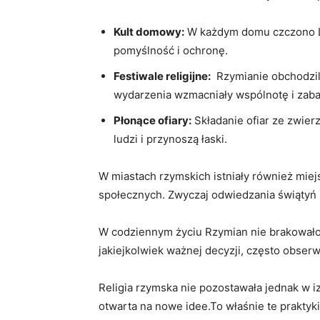
Kult domowy:
W każdym domu‌ czczono La
pomyślność i ochronę.
Festiwale religijne:
‍ Rzymianie ⁤obchodzili
wydarzenia⁣ wzmacniały ⁤wspólnotę ‍i za
Płonące ofiary:
Składanie ofiar ze ⁣zwier
ludzi⁢ i przynoszą łaski.
W miastach rzymskich istniały ⁣również miejsc
społecznych. Zwyczaj odwiedzania świątyń ⁤
W codziennym życiu Rzymian nie ⁣brakowało 
jakiejkolwiek ważnej decyzji,⁢ często obserw
Religia ‍rzymska nie pozostawała jednak w‌ izo
otwarta na nowe ⁤idee.To właśnie te praktyki