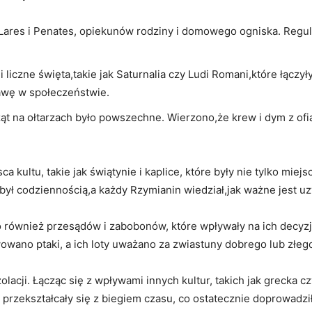
res i⁣ Penates, opiekunów rodziny i domowego ogniska. Regular
 liczne święta,takie jak​ Saturnalia⁢ czy⁤ Ludi‍ Romani,które łączył
bawę w społeczeństwie.
ząt na ołtarzach było powszechne. Wierzono,że krew i ‌dym ​z ‌of
a kultu, takie ‍jak świątynie ⁢i kaplice, które były nie‍ tylko mie
był codziennością,a ⁢każdy ​Rzymianin wiedział,jak ważne jest 
również przesądów i zabobonów,​ które wpływały⁤ na ich decyzje
owano ptaki, a ich loty‌ uważano za zwiastuny dobrego lub złego 
lacji. ⁢Łącząc⁢ się ⁤z wpływami innych kultur, takich jak grecka⁣ cz
⁣ przekształcały się z⁢ biegiem czasu, co ostatecznie ‍doprowadz