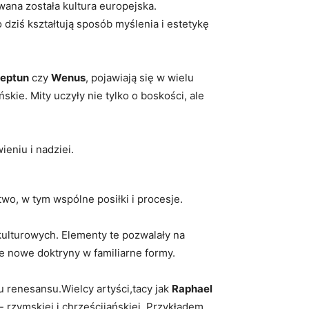
wana została ​kultura europejska.
ziś kształtują sposób ‌myślenia⁢ i⁤ estetykę
Neptun
⁣czy
Wenus
, pojawiają się w⁤ wielu
e. ‌Mity⁣ uczyły ‍nie tylko⁣ o boskości, ‍ale
eniu i ‌nadziei.
wo, w tym wspólne⁣ posiłki i ​procesje.
kulturowych.‍ Elementy te ​pozwalały na
e⁢ nowe doktryny w familiarne formy.
su ​renesansu.Wielcy artyści,tacy jak
Raphael
⁣- rzymskiej i chrześcijańskiej. Przykładem ​