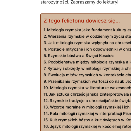
starożytności. Zapraszamy ‌do‌ lektury!
Z tego felietonu dowiesz się...
Mitologia rzymska​ jako fundament kultury eu
Wierzenia rzymskie ⁢w codziennym życiu st
Jak mitologia rzymska​ wpłynęła na chrześc
Postacie mityczne i​ ich odpowiedniki ⁤w chr
Rzymskie‌ bóstwa a Święci ⁢Kościoła
Podobieństwa między ⁤mitologią rzymską a l
Rytuały i‌ obrzędy w mitologii rzymskiej a c
Ewolucja ⁣mitów rzymskich ‍w‌ kontekście‍ c
Przenikanie rzymskich ‍wartości do ⁤nauk⁣ Je
Mitologia rzymska w literaturze wczesnoch
Jak sztuka chrześcijańska zinterpretowała 
Rzymskie tradycje a‍ chrześcijańskie święt
Wzorce moralne w mitologii ⁣rzymskiej ​i ich
Rola ⁤mitologii rzymskiej w interpretacji P
Kult rzymskich bóstw‍ a kult ‌świętych w Ko
Język mitologii ‍rzymskiej w kościelnej reto