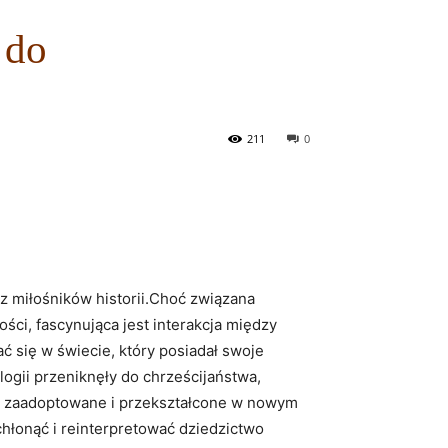
 do
211
0
z miłośników⁣ historii.Choć związana
ści, fascynująca ‌jest interakcja⁤ między
ć się w świecie, który posiadał swoje
logii​ przeniknęły do chrześcijaństwa,
tały ⁤zaadoptowane i przekształcone w nowym
wchłonąć‍ i⁢ reinterpretować dziedzictwo