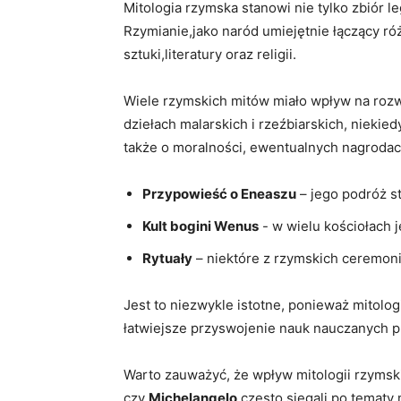
Mitologia ‌rzymska stanowi nie tylko zbiór ‌
Rzymianie,jako naród umiejętnie łączący różn
sztuki,literatury oraz religii.
Wiele ‍rzymskich mitów miało ‍wpływ na​ roz
dziełach malarskich i rzeźbiarskich,​ niekiedy
także o moralności, ‌ewentualnych nagrodac
Przypowieść o Eneaszu
– jego podróż sta
Kult bogini Wenus
⁣- w wielu kościołach j
Rytuały
– ⁤niektóre z rzymskich ceremonii 
Jest ‌to niezwykle⁣ istotne, ponieważ mitolog
łatwiejsze przyswojenie nauk nauczanych prz
Warto zauważyć, że‍ wpływ ⁢mitologii rzymskie
czy⁣
Michelangelo
,często sięgali⁣ po⁢ tematy