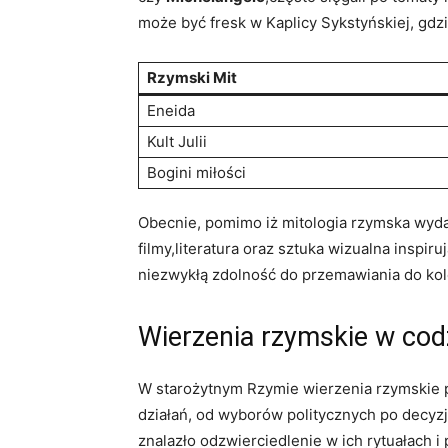
może być fresk w Kaplicy ​Sykstyńskiej,⁣ gdzi
Rzymski Mit
Eneida
Kult Julii
Bogini miłości
Obecnie,​ pomimo iż mitologia rzymska ⁣wyda
filmy,literatura oraz sztuka wizualna inspiru
niezwykłą​ zdolność do przemawiania do ko
Wierzenia rzymskie ⁢w co
W ⁢starożytnym Rzymie wierzenia rzymskie p
⁣działań, od wyborów politycznych po decyzje
znalazło odzwierciedlenie w‍ ich rytuałach i