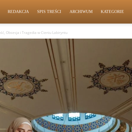
REDAKCJA
SPIS TREŚCI
ARCHIWUM
KATEGORIE
ość, Obsesja i Tragedia w Cieniu Labiryntu