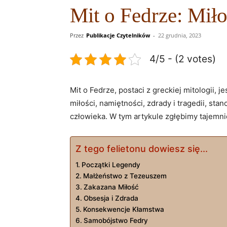
Mit o Fedrze: Miło
Przez
Publikacje Czytelników
-
22 grudnia, 2023
4/5 - (2 votes)
Mit o Fedrze, postaci z greckiej mitologii, 
miłości, namiętności, zdrady i tragedii, st
człowieka. W tym artykule zgłębimy tajemni
Z tego felietonu dowiesz się...
Początki Legendy
Małżeństwo z Tezeuszem
Zakazana Miłość
Obsesja i Zdrada
Konsekwencje Kłamstwa
Samobójstwo Fedry