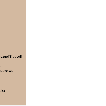
cznej Tragedii
e
h Działań
nika