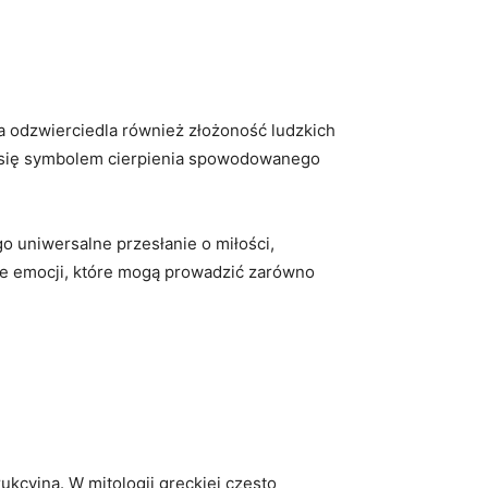
a odzwierciedla również złożoność ludzkich
ła się symbolem cierpienia spowodowanego
go uniwersalne przesłanie o miłości,
sile emocji, które mogą prowadzić zarówno
rukcyjna. W mitologii greckiej często