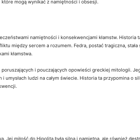
 które mogą wynikać z namiętności i obsesji.
ieczeństwami namiętności i konsekwencjami kłamstw. Historia t
nfliktu między sercem a rozumem. Fedra, postać tragiczna, sta
tkami kłamstwa.
 poruszających i pouczających opowieści greckiej mitologii. Je
ch i umysłach ludzi na całym świecie. Historia ta przypomina o 
kwencji.
. Jej miłość do Hipolita była silna i namiętna, ale również dest