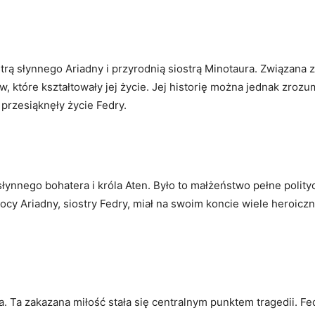
ostrą słynnego Ariadny i przyrodnią siostrą Minotaura. Związana 
 które kształtowały jej życie. Jej historię można jednak zrozu
przesiąknęły życie Fedry.
łynnego bohatera i króla Aten. Było to małżeństwo pełne polity
omocy Ariadny, siostry Fedry, miał na swoim koncie wiele heroi
a. Ta zakazana miłość stała się centralnym punktem tragedii. F