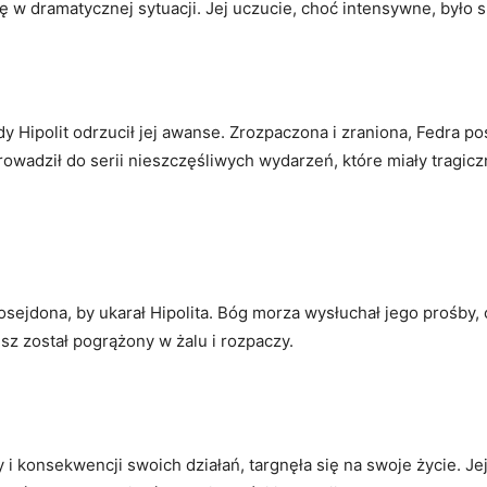
ię w dramatycznej sytuacji. Jej uczucie, choć intensywne, było s
dy Hipolit odrzucił jej awanse. Zrozpaczona i zraniona, Fedra po
prowadził do serii nieszczęśliwych wydarzeń, które miały tragi
osejdona, by ukarał Hipolita. Bóg morza wysłuchał jego prośb
sz został pogrążony w żalu i rozpaczy.
y i konsekwencji swoich działań, targnęła się na swoje życie.