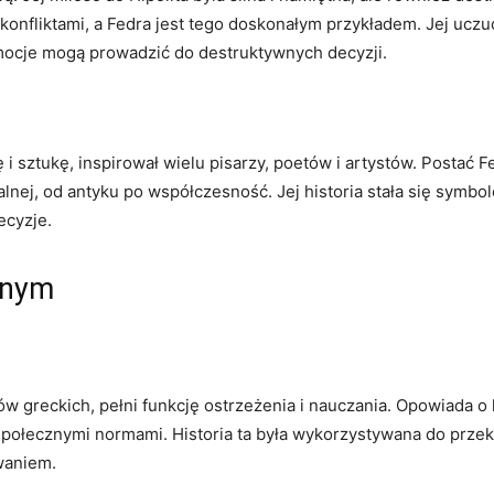
nfliktami, a Fedra jest tego doskonałym przykładem. Jej uczuc
emocje mogą prowadzić do destruktywnych decyzji.
 i sztukę, inspirował wielu pisarzy, poetów i artystów. Postać 
alnej, od antyku po współczesność. Jej historia stała się symbol
ecyzje.
znym
tów greckich, pełni funkcję ostrzeżenia i nauczania. Opowiada
 społecznymi normami. Historia ta była wykorzystywana do przek
waniem.