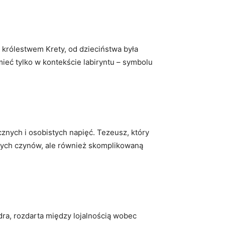
z królestwem Krety, od dzieciństwa była
mieć tylko w kontekście labiryntu – symbolu
cznych i osobistych napięć. Tezeusz, który
cznych czynów, ale również skomplikowaną
edra, rozdarta między lojalnością wobec