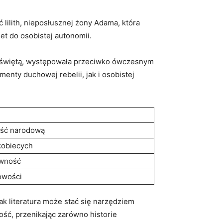
 lilith, nieposłusznej żony Adama, która
et do osobistej autonomii.
 za świętą, występowała przeciwko ówczesnym
nty duchowej rebelii, jak i osobistej
ość narodową
kobiecych
ówność
owości
jak literatura może stać się narzędziem
ść, przenikając zarówno historie