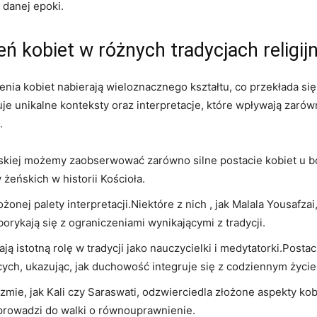
 danej epoki.
 kobiet w różnych tradycjach religij
nia kobiet nabierają wieloznacznego kształtu, co przekłada się
e unikalne konteksty oraz interpretacje, które wpływają zarówn
.
ańskiej możemy zaobserwować zarówno silne postacie kobiet u b
w żeńskich w historii Kościoła.
żonej palety interpretacji.Niektóre z nich , jak Malala Yousafza
orykają się z ograniczeniami wynikającymi z tradycji.
ą istotną rolę w tradycji jako nauczycielki i medytatorki.Posta
cych, ukazując, jak duchowość integruje się z codziennym życi
mie, jak Kali czy Saraswati, odzwierciedla złożone aspekty kob
 prowadzi do walki o równouprawnienie.