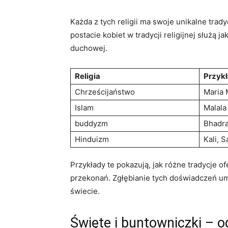
Każda z tych religii ma swoje unikalne trad
postacie kobiet w tradycji religijnej służą 
duchowej.
Religia
Przyk
Chrześcijaństwo
Maria 
Islam
Malala
buddyzm
Bhadra
Hinduizm
Kali, 
Przykłady te pokazują, jak różne tradycje o
przekonań. Zgłębianie tych doświadczeń umoż
świecie.
Święte i buntowniczki – o