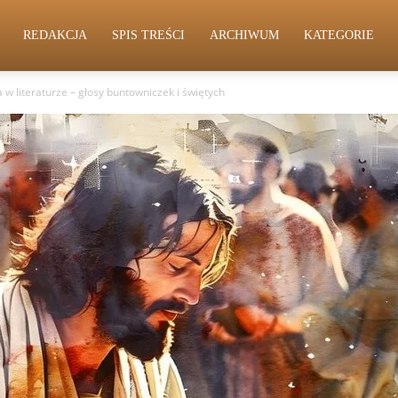
REDAKCJA
SPIS TREŚCI
ARCHIWUM
KATEGORIE
ia w literaturze – głosy buntowniczek i świętych