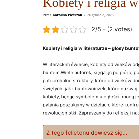
Kobiety i religia 
Przez
Karolina Pietrzak
-
26 grudnia, 2025
2/5 - (2 votes)
Kobiety i religia w literaturze – głosy bun
W literackim świecie, kobiety od wieków od
buntem.Wiele autorek, sięgając po pióro, po
patriarchalne struktury, które od wieków do
świętych, jak i buntowniczek, które na sw
kobiety, będąc symbolem uległości, mogą je
pytania poszukamy w dziełach, które konfront
rewolucjonistki. Zapraszamy do refleksji n
Z tego felietonu dowiesz się...