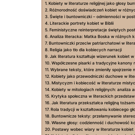
Kobiety w literaturze religijnej jako głosy bun
Różnorodność doświadczeń kobiet w różnych
Święte i buntowniczki – odmienności w post
Literackie portrety kobiet w Biblii
Feministyczne reinterpretacje świętych post
Analiza literacka: Matka Boska w różnych 
Buntowniczki przeciw patriarchatowi w liter
Religia jako tło dla kobiecych narracji
Jak literatura kształtuje wizerunek kobiet w r
Współczesne pisarki a tradycyjne kanony re
Wybrane teksty, które zmieniły spojrzenie 
Kobiety jako przewodniczki duchowe w lite
Mistycyzm i kobiecość w literaturze misty
Kobiety w mitologiach religijnych: analiza
Krytyka społeczna w literackich przedstawi
Jak literatura przekształca religijną tożsa
Rola tradycji w kształtowaniu kobiecego gło
Buntownicze teksty: przełamywanie stere
Własne głosy: codzienność i duchowość kob
Postawy wobec wiary w literaturze kobiet