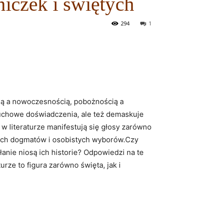
niczek i świętych
294
1
cją a nowoczesnością, pobożnością a
 duchowe doświadczenia, ale też demaskuje
 w literaturze manifestują się głosy zarówno
jnych dogmatów i osobistych wyborów.Czy
anie niosą ich historie? Odpowiedzi na te
urze to figura zarówno święta, jak i