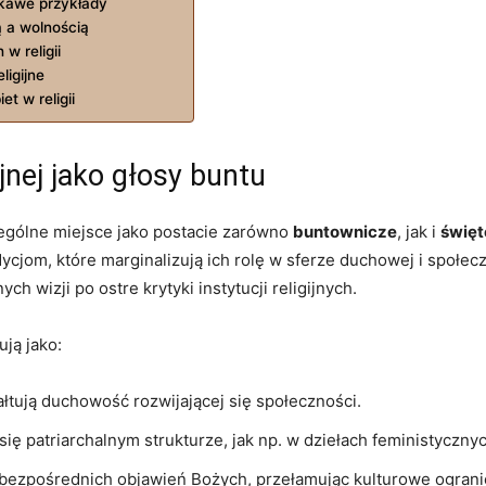
iekawe przykłady
ą a wolnością
w religii
ligijne
et w religii
ijnej jako głosy buntu
czególne miejsce jako postacie zarówno
buntownicze
, jak i
święt
cjom, które marginalizują ich rolę w sferze duchowej i społec
 wizji po ostre krytyki instytucji religijnych.
ują jako:
ałtują duchowość rozwijającej się społeczności.
ię patriarchalnym strukturze, jak np. w dziełach feministycznyc
 bezpośrednich objawień Bożych, przełamując kulturowe ograni