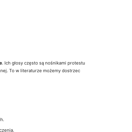
e
. Ich głosy często są nośnikami protestu
znej. To w literaturze możemy dostrzec
h.
czenia.