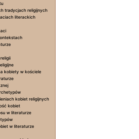
tu
 tradycjach religijnych
aciach literackich
aci
kontekstach
aturze
eligii
ligijne
na kobiety w kościele
raturze
cznej
 archetypów
eniach kobiet religijnych
mość kobiet
su w literaturze
otypów
iet w literaturze