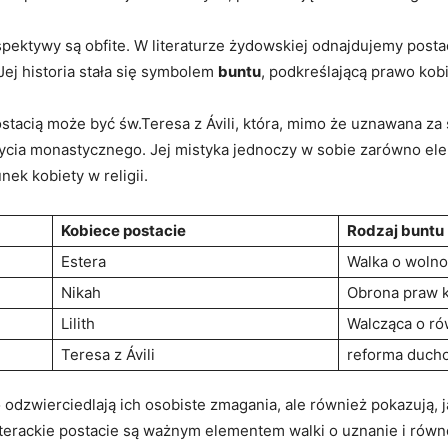
spektywy są obfite. W literaturze żydowskiej odnajdujemy postać
ej historia stała się symbolem
buntu
, podkreślającą prawo kobi
 postacią może być św.Teresa z Ávili, która, mimo że uznawana
ia monastycznego. Jej mistyka jednoczy w sobie zarówno eleme
nek kobiety w religii.
Kobiece postacie
Rodzaj buntu
Estera
Walka o woln
Nikah
Obrona praw 
Lilith
Walcząca o r
Teresa z Ávili
reforma duch
lko odzwierciedlają ich osobiste zmagania, ale również pokazują, 
erackie postacie są ważnym elementem walki o uznanie i równo