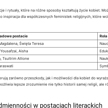
ycje i rytuały, które na różne sposoby kształtują życie kobiet. 
jako inspiracja dla współczesnych feministek religijnych, które 
ładowe postacie
Rola
Magdalena, Święta Teresa
Nauc
 Yousafzai, Aisha
Eduk
, Tsultrim Allione
Nauk
Saraswati
Symb
ferują zarówno przeszkody, jak i możliwości dla kobiet do wyra
liwia lepsze zrozumienie nie tylko historii samej religii, ale r
dmienności w postaciach literackich