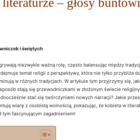
w literaturze – głosy buntow
towniczek i świętych
grywają niezwykle ważną rolę, często balansując między trady
dejmuje temat religii z perspektywy, która nie tylko przybliża
minują w różnych tradycjach. W artykule tym przyjrzymy się, jak
ój sposób stają się przewodniczkami w złożonym świecie religi
dnocześnie stać się twórczyniami nowych narracji? Jakie przesł
ują wiarę z osobistą wolnością, pokazując, że kobieta w literat
ad tym fascynującym zagadnieniem!