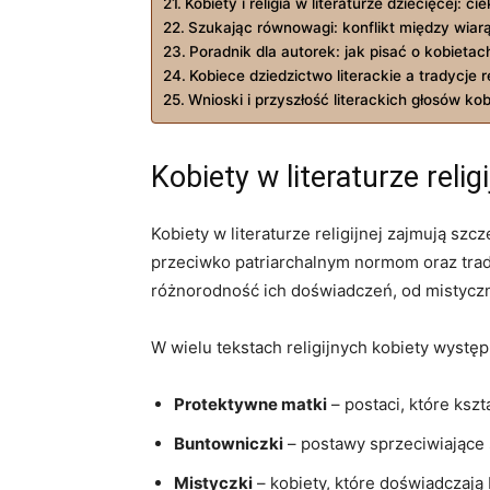
Kobiety i religia w literaturze dziecięcej: c
Szukając równowagi: konflikt między wiar
Poradnik dla autorek: jak pisać o kobietach 
Kobiece dziedzictwo literackie a tradycje re
Wnioski i przyszłość literackich głosów kobi
Kobiety w literaturze relig
Kobiety w literaturze religijnej zajmują sz
przeciwko patriarchalnym normom oraz trady
różnorodność ich doświadczeń, od mistycznych
W wielu tekstach religijnych kobiety występ
Protektywne matki
– postaci, które kszt
Buntowniczki
– postawy sprzeciwiające s
Mistyczki
– kobiety, które doświadczają