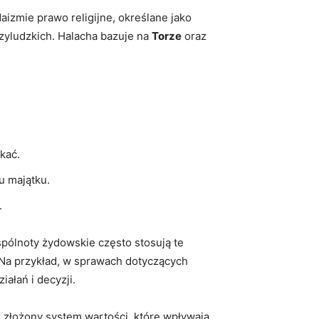
zmie prawo ‍religijne,⁣ określane‍ jako
zyludzkich.⁤ Halacha bazuje na
Torze
oraz⁢
ikać.
u majątku.
.
ólnoty ​żydowskie często stosują ​te
 Na przykład, w sprawach dotyczących
ałań i ​decyzji.
łożony ⁢system⁤ wartości,‌ które⁣ wpływają