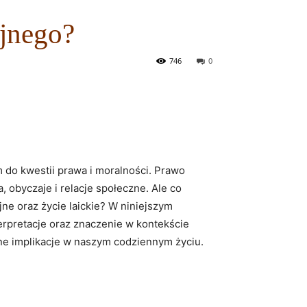
ijnego?
746
0
o‍ kwestii prawa i moralności. ⁤Prawo‌
 obyczaje i relacje społeczne. Ale co​
e ‍oraz życie⁣ laickie?‌ W‌ niniejszym
terpretacje oraz znaczenie w ‍kontekście
lne implikacje w⁣ naszym ⁣codziennym życiu.