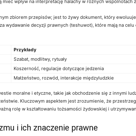
ą ⁢mieć⁣ wpływ na interpretację halachy w różnych wspólnotach
znym ⁢zbiorem przepisów;‌ jest ‍to⁢ żywy dokument, który ewoluuj
i za wydawanie decyzji prawnych (teshuwot), które ⁤mają ⁤na ce
Przykłady
Szabat, modlitwy, rytuały
Koszerność,​ regulacje dotyczące​ jedzenia
Małżeństwo, rozwód, interakcje międzyludzkie
stie‌ moralne i⁢ etyczne, takie jak ⁣obchodzenie się‌ z innymi l
eństwie.⁣ Kluczowym aspektem ‌jest zrozumienie, że przestrzeg
ażną rolę w⁤ kształtowaniu tożsamości żydowskiej⁢ i⁤ utrzymywa
mu i ich‍ znaczenie prawne