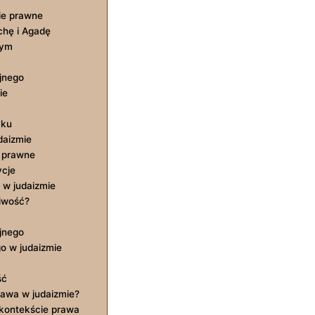
ie prawne
achę i Agadę
nym
ijnego
ie
yku
daizmie
e prawne
ycje
w ⁢judaizmie
liwość?
ijnego
go w judaizmie
ść
rawa w judaizmie?
 kontekście prawa