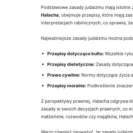
Podstawowe zasady judaizmu mają ‌istotne zna
Halacha
, obejmuje przepisy, które mają ⁢za
interpretacjach rabinicznych, co sprawia, że 
Najważniejsze zasady judaizmu można podzie
Przepisy dotyczące‌ kultu:
Wszelkie rytua
Przepisy dietetyczne:
Zasady ‍dotyczące ⁢
Prawo cywilne:
Normy dotyczące⁢ życia s
Przepisy moralne:
Podkreślenie znaczenia
Z perspektywy prawnej,⁣ Halacha odgrywa kl
zasady w​ swoich decyzjach prawnych, co m
⁣małżeństw, rozwodów czy⁢ majątków, Halacha‌
Warto ‍również⁢ zauważyć, że zasady judaizm