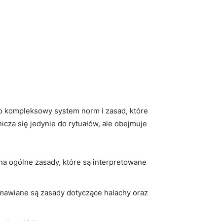
to​ kompleksowy system norm ⁤i zasad, które
cza się jedynie do‍ rytuałów,⁤ ale‌ obejmuje
ona ogólne zasady, które są interpretowane
omawiane ⁢są zasady dotyczące‍ halachy oraz