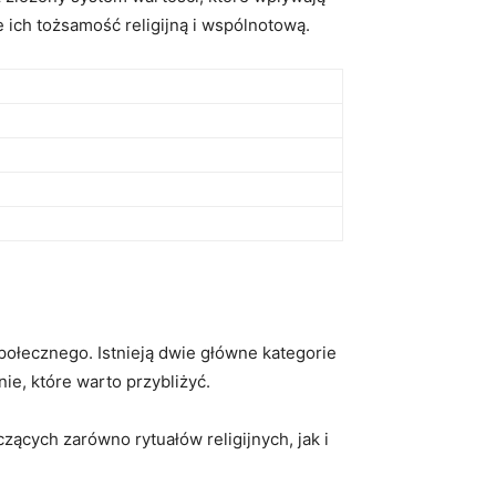
 ich⁤ tożsamość religijną ⁤i wspólnotową.
społecznego. Istnieją dwie główne kategorie
ie, ⁣które warto ‍przybliżyć.
cych⁤ zarówno rytuałów religijnych, ‌jak ‍i⁣