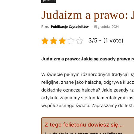
Judaizm
Judaizm a prawo: J
Przez
Publikacje Czytelników
-
15 grudnia, 2024
3/5 - (1 vote)
Judaizm a prawo: Jakie są zasady prawa r
W ‌świecie pełnym różnorodnych tradycji‍ i 
religijne,​ znane jako halacha, odgrywa klu
dokładnie oznacza​ halacha? ‍Jakie zasady⁣ rzą
⁢artykule ⁤zajmiemy się fundamentalnymi⁤ zas
współczesnego świata. Zapraszamy​ do lektury
Z tego felietonu dowiesz się...