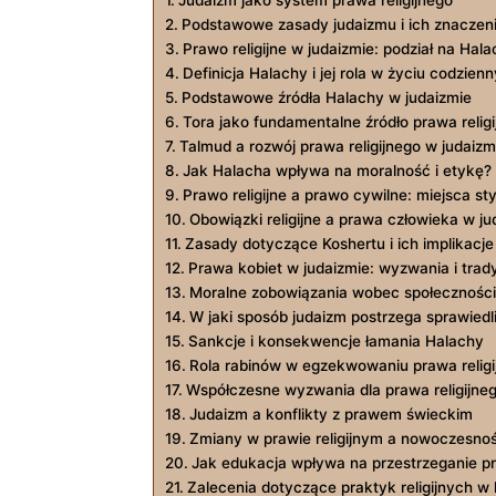
Judaizm​ jako ⁢system prawa religijnego
Podstawowe zasady judaizmu i ich‍ znaczen
Prawo religijne ‍w judaizmie: podział na Hal
Definicja⁤ Halachy ‌i jej rola ​w życiu codzien
Podstawowe źródła Halachy w judaizmie
Tora jako fundamentalne źródło prawa‍ relig
Talmud a rozwój prawa​ religijnego‍ w judaizm
Jak Halacha ‌wpływa⁤ na moralność i⁤ etykę?
Prawo religijne a prawo cywilne: miejsca st
Obowiązki religijne a prawa człowieka w⁤ ju
Zasady dotyczące Koshertu i ich ​implikacj
Prawa kobiet w judaizmie: wyzwania i trad
Moralne​ zobowiązania wobec⁣ społeczności 
W jaki sposób judaizm ​postrzega sprawied
Sankcje⁣ i ‍konsekwencje łamania Halachy
Rola ‍rabinów w egzekwowaniu⁣ prawa relig
Współczesne‍ wyzwania‍ dla ⁤prawa religijne
Judaizm ⁢a konflikty z prawem ‌świeckim
Zmiany w prawie⁣ religijnym a nowoczesno
Jak edukacja wpływa na przestrzeganie p
Zalecenia dotyczące‌ praktyk religijnych w