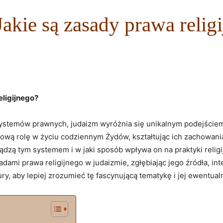
akie są zasady prawa relig
eligijnego?
systemów prawnych, judaizm wyróżnia się ⁤unikalnym podejściem d
czową rolę w życiu codziennym Żydów, kształtując ich zachowania,
dzą tym⁤ systemem ⁣i w ‍jaki sposób wpływa on na praktyki religijn
adami prawa ‍religijnego​ w judaizmie, zgłębiając jego źródła, in
, ‌aby lepiej zrozumieć tę fascynującą ‌tematykę i jej⁢ ewentua