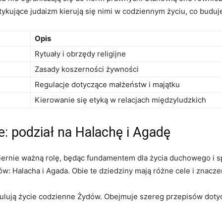
tykujące⁢ judaizm kierują się nimi w codziennym życiu, co ⁤buduje
Opis
Rytuały i obrzędy religijne
Zasady koszerności żywności
Regulacje dotyczące ‌małżeństw i majątku
Kierowanie się etyką w ⁣relacjach⁣ międzyludzkich
ie: podział na Halachę i Agadę
ernie‌ ważną⁢ rolę,​ będąc‌ fundamentem dla ⁤życia duchowego i⁢ 
: ‌Halacha i‍ Agada. ‌Obie te dziedziny mają różne cele i‍ znaczen
egulują ‌życie codzienne ⁢Żydów. Obejmuje⁢ szereg przepisów dotyczą