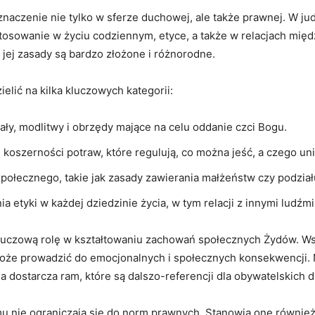
czenie ⁤nie tylko w sferze duchowej, ale⁣ także prawnej. W judai
stosowanie ​w życiu codziennym, etyce, a także w relacjach międ
jej zasady są bardzo ⁣złożone⁣ i‍ różnorodne.
lić na⁤ kilka kluczowych kategorii:
ły, modlitwy i obrzędy mające na celu ⁣oddanie czci‍ Bogu.
koszerności potraw,⁣ które regulują, ​co⁢ można​ jeść, a⁣ czego un
połecznego, takie jak zasady ​zawierania małżeństw​ czy podział
 etyki w każdej dziedzinie‌ życia, w ​tym relacji z innymi ludźmi
uczową ‍rolę w kształtowaniu ⁤zachowań społecznych⁢ Żydów. Wsp
oże prowadzić do emocjonalnych⁣ i społecznych konsekwencji.⁢
 dostarcza ram, które są dalszo-referencji dla obywatelskich dzi
u nie ograniczają ​się do norm⁢ prawnych. Stanowią one również z