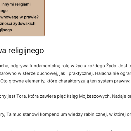
innymi religiami
jnego
równowagę‌ w prawie?
czności ‌żydowskich
gijnego
a religijnego
lacha, odgrywa fundamentalną rolę w życiu każdego⁢ Żyda. ⁣Jest 
arówno w sferze ‍duchowej, jak​ i praktycznej. Halacha nie ograni
. Oto główne elementy,‌ które charakteryzują ten ‍system prawny:
jest​ Tora, która zawiera ‍pięć ⁤ksiąg ‍Mojżeszowych. Nadaje ‍
ary,​ Talmud ⁢stanowi kompendium wiedzy rabinicznej, w ⁤której 