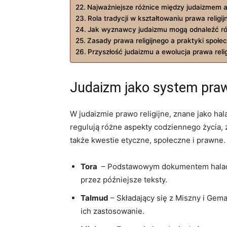
Najważniejsze różnice między judaizmem‍ a 
Rola⁣ tradycji w kształtowaniu ‌prawa religi
Jak wyznawcy judaizmu‌ mogą ⁣odnaleźć⁤ 
Zasady prawa ‌religijnego a praktyki społe
Przyszłość‌ judaizmu a ewolucja ‌prawa reli
Judaizm​ jako ⁢system praw
W judaizmie prawo religijne, znane jako ⁤ha
regulują⁢ różne aspekty codziennego ‌życia, z
także kwestie etyczne,​ społeczne i ⁢prawne
Tora
⁢ – Podstawowym dokumentem halachy 
przez późniejsze ‍teksty.
Talmud
– Składający się ⁢z Miszny i Gem
ich‍ zastosowanie.