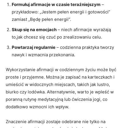
Formułuj afirmacje w czasie​ teraźniejszym
–‍
przykładowo:⁢ „Jestem pełen ⁤energii i ⁤gotowości”
zamiast „Będę pełen energii”.
Skup się⁣ na ‍emocjach
– niech afirmacje wyrażają
to,jak chcesz się czuć po⁣ zrealizowaniu celu.
Powtarzaj ‍regularnie
– codzienna praktyka ⁣tworzy
nawyk‌ i ⁣wzmacnia przekonania.
Wykorzystanie afirmacji w codziennym życiu może⁢ być
proste i przyjemne.​ Można je ​zapisać⁢ na karteczkach i
umieścić w widocznych miejscach, takich ⁢jak⁢ lustro,
⁢biurko czy‌ lodówka. Alternatywnie, warto ⁢je wpleść w
poranną ⁣rutynę medytacyjną lub ćwiczenia jogi,⁤ co
dodatkowo wzmocni‍ ich wpływ.
Znaczenie afirmacji ⁤zostaje odebrane‍ nie⁤ tylko na