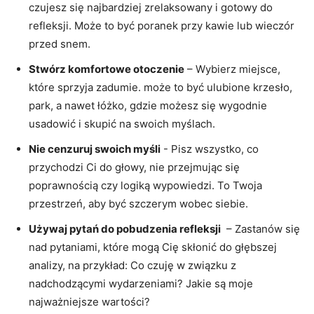
⁣czujesz‍ się najbardziej zrelaksowany i gotowy do
refleksji. Może to ​być poranek⁣ przy kawie lub wieczór
przed snem.
Stwórz komfortowe otoczenie
– Wybierz ‌miejsce,
które sprzyja zadumie.⁢ może to⁢ być ulubione krzesło,
park,‌ a nawet łóżko, gdzie ‌możesz​ się⁣ wygodnie
usadowić i skupić ‍na swoich ‍myślach.
Nie cenzuruj swoich myśli
⁢- ⁤Pisz wszystko, ⁢co
przychodzi Ci ‍do ⁣głowy, nie ⁤przejmując się
⁢poprawnością ⁢czy logiką wypowiedzi. To Twoja⁢
przestrzeń, aby być szczerym wobec siebie.
Używaj pytań do pobudzenia refleksji
⁢ – Zastanów się
nad pytaniami, które mogą Cię skłonić do głębszej
analizy, na przykład: Co‍ czuję w związku z
nadchodzącymi​ wydarzeniami? Jakie są ⁤moje
najważniejsze wartości?