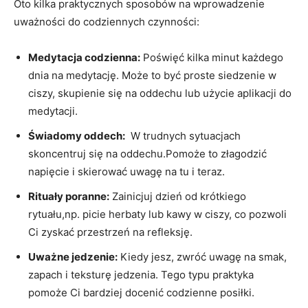
Oto kilka praktycznych sposobów na ⁣wprowadzenie
uważności do codziennych czynności:
Medytacja ⁣codzienna:
Poświęć kilka​ minut każdego
dnia na medytację. Może to być​ proste ‌siedzenie w
ciszy, skupienie się na oddechu lub użycie aplikacji do
medytacji.
Świadomy oddech:
​ W trudnych sytuacjach
skoncentruj się‌ na oddechu.Pomoże to złagodzić
napięcie i ‌skierować uwagę na‌ tu i⁤ teraz.
Rituały poranne:
Zainicjuj dzień od krótkiego
rytuału,np. picie ​herbaty lub kawy ‍w ciszy, ​co pozwoli
⁢Ci zyskać‌ przestrzeń⁢ na refleksję.
Uważne jedzenie:
Kiedy jesz, zwróć uwagę na smak,
zapach ‍i teksturę jedzenia. Tego typu praktyka
pomoże Ci​ bardziej docenić codzienne posiłki.