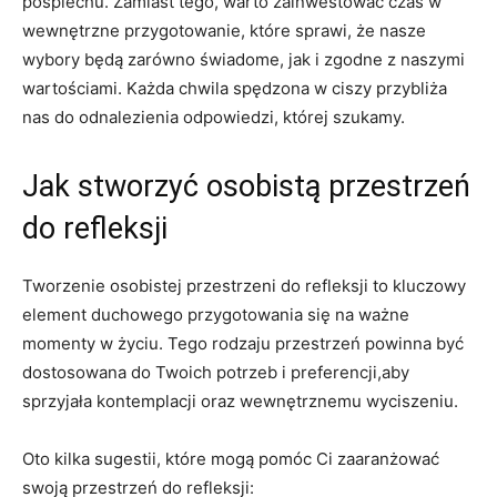
pośpiechu. Zamiast tego, warto zainwestować⁢ czas w
‌wewnętrzne przygotowanie, które ⁢sprawi, że‍ nasze
wybory będą zarówno⁤ świadome, ⁣jak i zgodne z naszymi
wartościami. Każda chwila ‌spędzona w ciszy przybliża ​
nas do odnalezienia odpowiedzi, której szukamy.
Jak stworzyć‌ osobistą ​przestrzeń
do ​refleksji
Tworzenie osobistej przestrzeni do refleksji to kluczowy
element ‌duchowego przygotowania się na ważne ​
momenty w życiu. Tego rodzaju przestrzeń powinna‌ być⁣
dostosowana ⁤do ⁤Twoich potrzeb i preferencji,aby
sprzyjała ‌kontemplacji ‌oraz wewnętrznemu wyciszeniu.
Oto kilka sugestii,⁣ które ‌mogą pomóc⁢ Ci zaaranżować
swoją ⁣przestrzeń do refleksji: