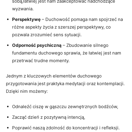
sobą,łatwiej jest nam ​zaakceptować⁣ nadchodzące
wyzwania.
Perspektywę
– Duchowość pomaga‍ nam spojrzeć na
różne aspekty życia⁣ z szerszej ⁣perspektywy, co
pozwala⁢ zrozumieć sens sytuacji.
Odporność ‍psychiczną
– Zbudowanie ⁣silnego⁢
fundamentu duchowego sprawia, że łatwiej jest nam
⁣przetrwać trudne momenty.
Jednym z ‍kluczowych elementów⁣ duchowego
przygotowania jest praktyka medytacji oraz kontemplacji.
Dzięki nim możemy:
Odnaleźć ciszę‌ w gąszczu zewnętrznych bodźców,
Zacząć dzień z pozytywną⁢ intencją,
Poprawić naszą zdolność do ‌koncentracji i refleksji.