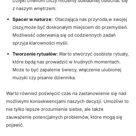
Dzięki chwilom ciszy możemy dokładniej osłuchać się‍
z naszym wnętrzem.
Spacer w naturze:
​ Otaczająca nas przyroda,w swojej
ciszy,może być ⁤doskonałym miejscem⁤ do przemyśleń.
Możliwość oderwania się od codziennych zadań‍
sprzyja klarowności myśli.
Tworzenie rytuałów:
Warto stworzyć osobiste rytuały,
które będą nas prowadzić w trudnych⁤ momentach.
Może‌ to być ⁤zapalenie świecy, włączenie ulubionej⁢
muzyki ​czy pisanie dziennika.
Warto również poświęcić czas na zastanowienie się nad
możliwymi konsekwencjami ​naszych ⁢decyzji. Umożliwi to
nie tylko lepsze zrozumienie⁣ siebie, ale ‌także
zauważenie potencjalnych problemów, które‌ mogą się
pojawić.