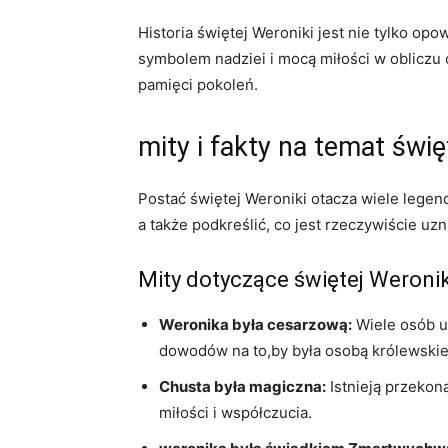
Historia świętej Weroniki jest nie ​tylko opowi
symbolem​ nadziei i mocą miłości w‍ obliczu‍ c
pamięci ⁢pokoleń.
mity i ​fakty ‍na temat‍ świ
Postać świętej Weroniki otacza wiele legend i
a także podkreślić, ⁤co jest⁤ rzeczywiście u
Mity dotyczące świętej Weronik
Weronika była ‍cesarzową:
⁤Wiele‍ osób 
dowodów ‍na to,by była‌ osobą królewski
Chusta była magiczna:
Istnieją przekona
miłości i współczucia.