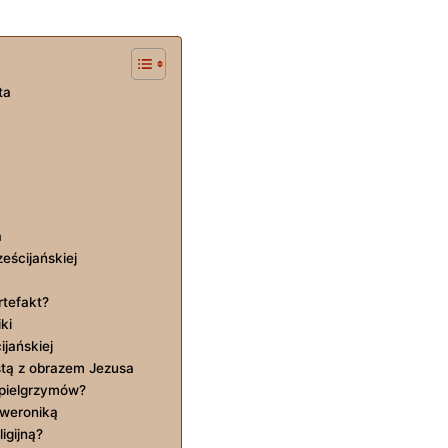
ta
a
eścijańskiej
rtefakt?
ki
ijańskiej
ustą z obrazem Jezusa
a pielgrzymów?
 weroniką
igijną?