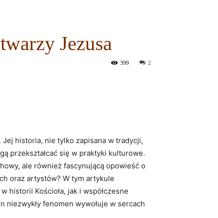
 twarzy Jezusa
399
2
j historia, nie​ tylko ‌zapisana w tradycji,
ogą przekształcać się w praktyki kulturowe.
duchowy, ale również fascynującą opowieść o
nych ⁣oraz artystów? W tym artykule
 w historii Kościoła, jak i​ współczesne
 ten niezwykły ⁢fenomen wywołuje⁢ w sercach