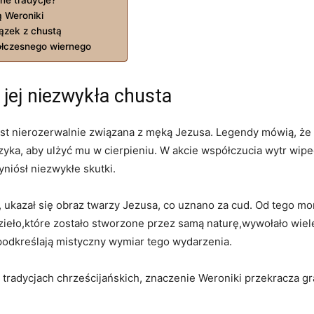
ą Weroniki
ązek ⁣z chustą
spółczesnego wiernego
i jej⁤ niezwykła chusta
 jest ‍nierozerwalnie związana⁢ z męką Jezusa.⁤ Legendy mówią, ż
jczyka, aby ulżyć mu⁤ w ​cierpieniu. W akcie współczucia wytr wi
rzyniósł niezwykłe skutki.
⁢ ukazał⁣ się⁢ obraz twarzy Jezusa, co uznano za‌ cud. ⁢Od tego m
ieło,które⁤ zostało ‌stworzone ⁣przez⁤ samą⁢ naturę,wywołało wiele 
 podkreślają mistyczny wymiar⁤ tego wydarzenia.
 tradycjach chrześcijańskich,‌ znaczenie Weroniki‍ przekracza gra