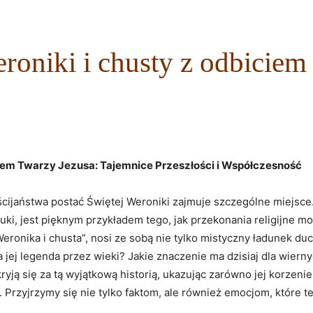
eroniki i chusty z odbiciem
biciem Twarzy Jezusa: Tajemnice Przeszłości i Współczesność
cijaństwa postać Świętej ⁣Weroniki zajmuje szczególne miejsce. Je
tuki, jest pięknym przykładem tego,‌ jak przekonania religijne m
Weronika i chusta”, nosi ze ‌sobą nie tylko mistyczny⁢ ładunek 
ła jej‌ legenda przez wieki? Jakie ⁤znaczenie⁢ ma dzisiaj dla wier
ją się za​ tą wyjątkową​ historią, ‍ukazując zarówno​ jej korzenie
kę. Przyjrzymy się nie tylko ⁣faktom, ale również emocjom,⁢ które