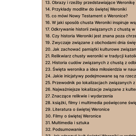
Obrazy⁣ i rzeźby przedstawiające Weronikę
Przykłady modlitw do świętej Weroniki
co mówi Nowy Testament o‌ Weronice?
W jaki sposób chusta ⁤Weroniki inspiruje⁣ w
Odkrywanie ‌historii ⁢związanych z chustą w
Czy historia Weroniki jest znana poza chr
Zwyczaje związane z ‌obchodami dnia święt
Jak zachować‌ pamiątki kulturowe związane
Relikwiarz chusty weroniki ⁣w tradycji katoli
Historia cudów związanych ⁣z chustą⁤ z odb
Święta weronika‍ a ⁢idea ⁣miłosierdzia‍ w na
Jakie inicjatywy podejmowane są na rzecz 
Przewodnik po lokalizacjach związanych z k
Najważniejsze ‌lokalizacje związane z‌ kulte
Znaczące relikwie i wydarzenia
książki, filmy i ‍multimedia ⁤poświęcone⁤ świ
Literatura o świętej Weronice
Filmy⁢ o świętej ‌Weronice
Multimedia i ⁢sztuka
Podsumowanie
Jak włączyć kult‍ świętej Weroniki w rodzi