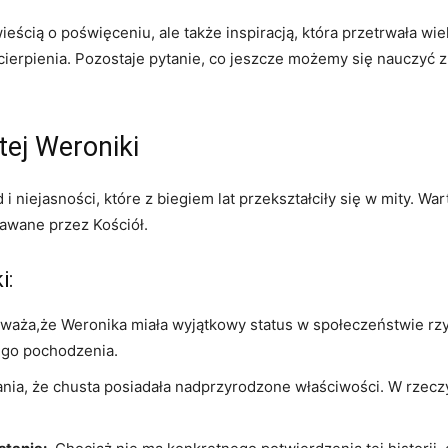
eścią ‌o⁢ poświęceniu, ale także ​inspiracją, ⁢która przetrwała ‌wiek
ierpienia. Pozostaje pytanie, co​ jeszcze możemy​ się nauczyć z te
ętej Weroniki
 niejasności, które z biegiem lat ​przekształciły się w mity. Warto
znawane przez Kościół.
i:
uważa,że Weronika miała wyjątkowy status w społeczeństwie rz
ego pochodzenia.
nia,⁢ że chusta‍ posiadała nadprzyrodzone właściwości. W rzeczyw