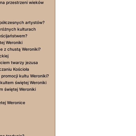
 na przestrzeni wieków
spółczesnych ⁣artystów?
 różnych​ kulturach
ześcijaństwem?
ej ⁤Weroniki
 ⁣z⁤ chustą Weroniki?
ckiej
iciem twarzy jezusa
uczaniu Kościoła
promocji⁢ kultu Weroniki?
ultem ⁢świętej⁢ Weroniki
m świętej ‌Weroniki
ętej ⁤Weronice
nne tradycje?