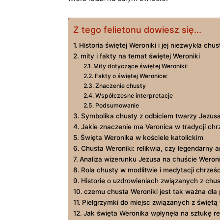
Z tego felietonu dowiesz się...
Historia świętej Weroniki⁢ i jej⁤ niezwykła chus
mity i ​fakty ‍na temat‍ świętej Weroniki
Mity dotyczące świętej Weroniki:
Fakty⁣ o świętej‍ Weronice:
Znaczenie ‌chusty
Współczesne interpretacje
Podsumowanie
Symbolika chusty z ⁣odbiciem twarzy Jezus
Jakie znaczenie ma Veronica w tradycji ‍chrz
Święta Weronika w kościele katolickim
Chusta Weroniki: relikwia, czy legendarny a
Analiza wizerunku Jezusa na ‍chuście ‌Weroni
Rola chusty w modlitwie i medytacji chrześc
Historie o⁤ uzdrowieniach związanych z‍ ch
czemu ⁣chusta‍ Weroniki⁢ jest tak ​ważna dl
Pielgrzymki do⁢ miejsc związanych z świętą
Jak święta Weronika wpłynęła na⁢ sztukę rel