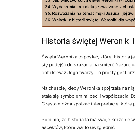
Wydarzenia ‍i rekolekcje ​związane z‍ chust
Rozważania na temat męki Jezusa i ‌jej zwi
Wnioski​ z historii ⁣świętej Weroniki ‌dla w
Historia świętej Weroniki⁢ 
Święta Weronika ⁢to postać, której historia​
się podejść ⁣do skazania ⁤na śmierć⁢ Nazare
pot‍ i⁢ krew‍ z Jego ​twarzy. To prosty gest p
Na chuście, kiedy Weronika spojrzała na ‌nią,
stała się symbolem miłości⁤ i współczucia. Dz
Często można⁤ spotkać interpretacje, które⁣
Pomimo, że historia ta ma swoje⁣ korzenie w⁣
⁢aspektów, ‌które​ warto ⁢uwzględnić: