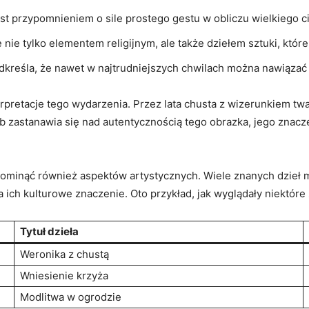
st⁣ przypomnieniem ‌o‍ sile prostego gestu w obliczu wielkiego c
 nie tylko elementem religijnym, ale także dziełem sztuki, które 
odkreśla, że nawet⁢ w najtrudniejszych chwilach⁣ można nawiązać 
pretacje tego ⁢wydarzenia. Przez lata chusta z wizerunkiem twarz
⁢zastanawia⁤ się⁤ nad autentycznością tego​ obrazka, jego znacz
ominąć również⁣ aspektów artystycznych. Wiele znanych ‌dzieł ma
 ich kulturowe znaczenie. ‌Oto ‍przykład, jak wyglądały niektóre z⁢
Tytuł dzieła
Weronika⁢ z chustą
Wniesienie krzyża
Modlitwa w ⁤ogrodzie