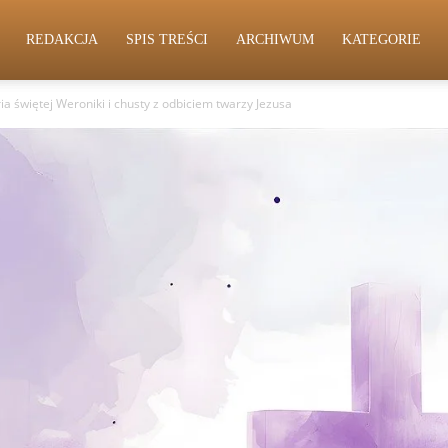
REDAKCJA
SPIS TREŚCI
ARCHIWUM
KATEGORIE
ria świętej Weroniki i chusty z odbiciem twarzy Jezusa