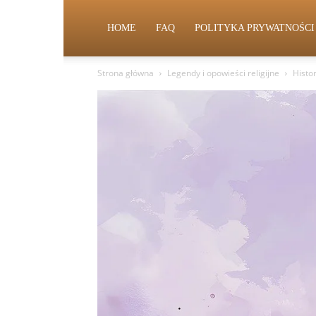
HOME
FAQ
POLITYKA PRYWATNOŚCI
Strona główna
Legendy i opowieści religijne
Histo