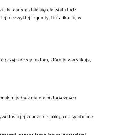
i. Jej chusta‍ stała się dla wielu ludzi
j ⁤niezwykłej ⁢legendy, która tka‌ się‍ w
 przyjrzeć ⁣się faktom, które je⁣ weryfikują,
ymskim,jednak nie ma ⁣historycznych
istości ⁣jej znaczenie⁢ polega na⁤ symbolice