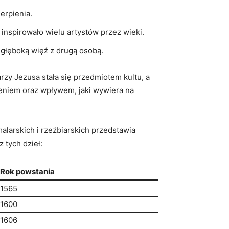
ierpienia.
inspirowało⁣ wielu artystów przez⁤ wieki.
​głęboką​ więź z drugą osobą.
y⁢ Jezusa stała się​ przedmiotem ​kultu, a
eniem oraz‍ wpływem, jaki wywiera ⁢na
larskich i⁤ rzeźbiarskich przedstawia​
 tych‌ dzieł:
Rok‌ powstania
1565
1600
1606