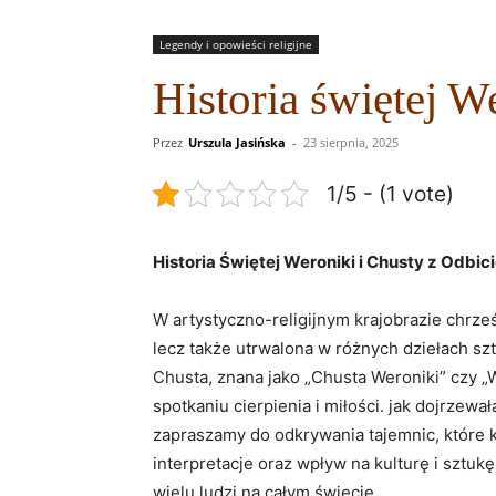
Legendy i opowieści religijne
Historia świętej W
Przez
Urszula Jasińska
-
23 sierpnia, 2025
1/5 - (1 vote)
Historia Świętej Weroniki i ‍Chusty ‍z Od
W artystyczno-religijnym ​krajobrazie ⁢chrześ
lecz także⁢ utrwalona‌ w różnych dziełach sz
Chusta, znana jako „Chusta Weroniki” ⁤czy „
spotkaniu cierpienia i miłości.⁢ jak dojrzewa
zapraszamy do odkrywania⁤ tajemnic, które kry
interpretacje ⁣oraz wpływ na ‍kulturę i sztu
‍wielu ludzi na ​całym ‍świecie.