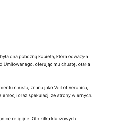
e była ona pobożną kobietą, która odważyła
ped Umiłowanego, oferując mu chustę, otarła
omentu chusta, znana⁣ jako Veil of Veronica,
‍emocji oraz‍ spekulacji ze strony ⁤wiernych.‌
nice⁤ religijne. Oto kilka kluczowych