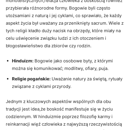
monoteistycznych,relacja człowieka z boskością również
przybierała różnorodne formy. Bogowie byli często
utożsamiani z naturą i jej cyklami, co sprawiało, że każdy
aspekt życia był uważany za przeniknięty sacrum. Wiele z
tych religii kładło duży nacisk na obrzędy, które miały na
celu uświęcenie związku ludzi z ich otoczeniem i
błogosławieństwo dla zbiorów czy rodzin.
Hinduizm:
Bogowie jako osobowe byty, z którymi
można się komunikować; modlitwy, ofiary, puja.
Religie pogańskie:
Uważanie natury za świętą, rytuały
związane z cyklami przyrody.
Jednym z kluczowych aspektów wspólnych dla obu
tradycji jest idea,że boskość manifestuje się w życiu
codziennym. W hinduizmie poprzez filozofię karmy i
reinkarnacji więź człowieka z najwyższą rzeczywistością