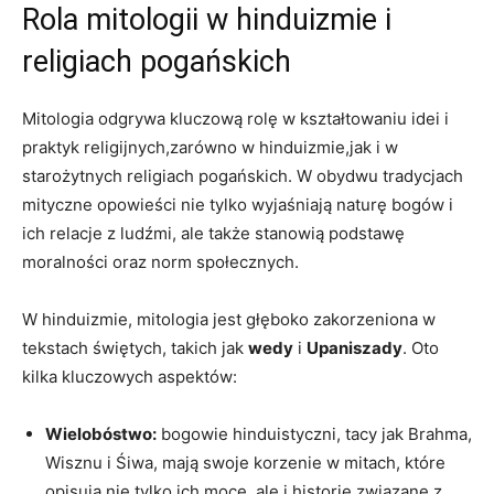
Rola mitologii w hinduizmie i
religiach pogańskich
Mitologia odgrywa kluczową rolę w kształtowaniu idei i
praktyk religijnych,zarówno w hinduizmie,jak i w
starożytnych religiach pogańskich. W obydwu tradycjach
mityczne opowieści nie tylko wyjaśniają naturę bogów i
ich relacje z ludźmi, ale także stanowią podstawę
moralności oraz norm społecznych.
W hinduizmie, mitologia jest głęboko zakorzeniona w
tekstach świętych, takich jak
wedy
i
Upaniszady
. Oto
kilka kluczowych aspektów:
Wielobóstwo:
bogowie hinduistyczni, tacy jak Brahma,
Wisznu i Śiwa, mają swoje korzenie w mitach, które
opisują nie tylko ich moce, ale i historie związane z