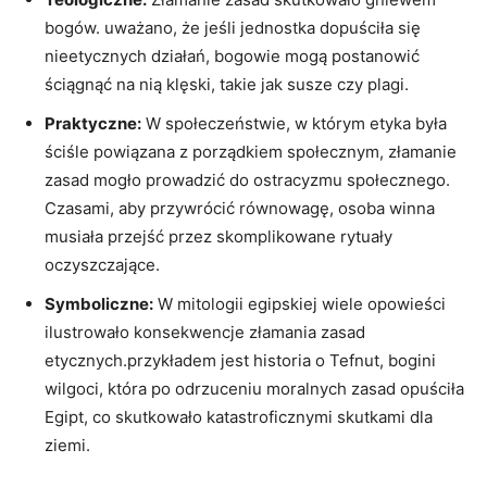
bogów.​ uważano,⁤ że ⁢jeśli‌ jednostka dopuściła się
nieetycznych działań, bogowie⁣ mogą‍ postanowić
ściągnąć na‌ nią klęski, takie jak‌ susze czy plagi.
Praktyczne:
W społeczeństwie, w którym etyka była
ściśle​ powiązana z porządkiem społecznym,​ złamanie
zasad mogło prowadzić‌ do ostracyzmu społecznego.‌
Czasami, aby przywrócić równowagę,​ osoba winna
musiała przejść⁤ przez skomplikowane​ rytuały
oczyszczające.
Symboliczne:
W mitologii egipskiej wiele opowieści
ilustrowało konsekwencje złamania zasad
etycznych.przykładem ⁢jest historia‍ o⁣ Tefnut, bogini
wilgoci,⁣ która po ‍odrzuceniu moralnych zasad opuściła
Egipt, co skutkowało katastroficznymi skutkami dla
ziemi.