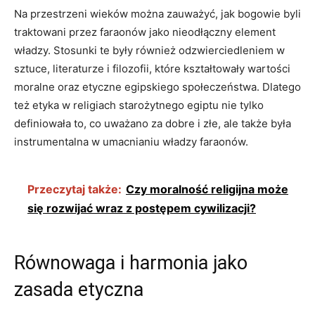
Na przestrzeni wieków ⁤można zauważyć, jak bogowie byli
traktowani przez faraonów jako nieodłączny element
władzy. Stosunki te ‍były również ‌odzwierciedleniem w
sztuce, literaturze i filozofii, które kształtowały wartości
moralne oraz ​etyczne ⁤egipskiego społeczeństwa. Dlatego⁤
też etyka w religiach starożytnego egiptu nie tylko
definiowała to, co uważano za ​dobre i złe, ⁤ale także była
instrumentalna w ​umacnianiu ‌władzy faraonów.
Przeczytaj także:
Czy moralność religijna może
się rozwijać wraz z postępem cywilizacji?
Równowaga i harmonia jako
‌zasada etyczna