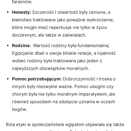
faraonów.
Honesty:
Szczerość i otwartość były cenione, a
kłamstwo traktowane jako poważne wykroczenie,
które mogło⁣ mieć reperkusje nie tylko w życiu​
doczesnym, ale także w‌ zaświatach.
Rodzina:
⁤ Wartość rodziny była fundamentalna;
Egipcjanie dbali o swoje bliskie relacje, a lojalność
wobec rodziny była ⁣traktowana jako jeden z
najwyższych ⁢obowiązków moralnych.
Pomoc potrzebującym:
Dobroczynność​ i troska o
innych były niezwykle ważne. Pomoc ubogim czy
⁣chorym była nie tylko moralnym ⁢imperatywem, ale‌
również sposobem na zdobycie uznania w oczach
bogów.
Rola ⁢etyki w społeczeństwie egipskim objawiała się także