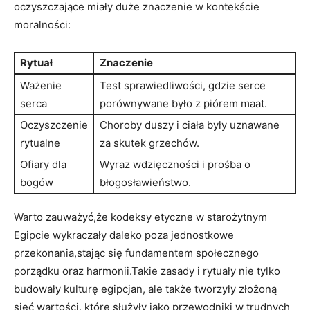
oczyszczające miały duże znaczenie w kontekście
moralności:
Rytuał
Znaczenie
Ważenie ​
Test sprawiedliwości, gdzie serce
serca
porównywane było z piórem maat.
Oczyszczenie
Choroby duszy i ciała ​były uznawane
rytualne
za skutek grzechów.
Ofiary dla
Wyraz wdzięczności i prośba ⁤o
⁣bogów
błogosławieństwo.
Warto zauważyć,że kodeksy etyczne w starożytnym‍
Egipcie wykraczały daleko poza jednostkowe
przekonania,stając się fundamentem społecznego
porządku oraz harmonii.Takie zasady i rytuały nie tylko
budowały kulturę egipcjan, ⁣ale⁢ także tworzyły złożoną
sieć wartości, które służyły ⁣jako przewodniki w ⁤trudnych