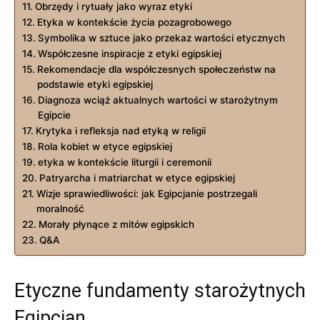
Obrzędy i rytuały jako wyraz ⁣etyki
Etyka​ w kontekście​ życia pozagrobowego
Symbolika w sztuce jako przekaz wartości etycznych
Współczesne inspiracje z etyki egipskiej
Rekomendacje ⁢dla współczesnych społeczeństw na
podstawie etyki ⁤egipskiej
Diagnoza wciąż aktualnych wartości w starożytnym‌
Egipcie
Krytyka i refleksja nad ⁤etyką w religii
Rola kobiet w etyce egipskiej
etyka w kontekście ⁢liturgii i ceremonii
Patryarcha i matriarchat w etyce egipskiej
Wizje sprawiedliwości: jak Egipcjanie postrzegali⁤
moralność
Morały płynące z mitów egipskich
Q&A
Etyczne fundamenty starożytnych
Egipcjan