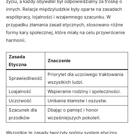
życiu, a każdy obywatel był⁣ odpowiedzialny za troskę o
innych. Relacje międzyludzkie były ⁢oparte na zasadach
współpracy, lojalności i wzajemnego szacunku.‍ W
przypadku złamania zasad etycznych, stosowano różne
formy kary społecznej, które ⁤miały na celu przywrócenie
harmonii.
Zasada
Znaczenie
Etyczna
Priorytet dla uczciwego traktowania
Sprawiedliwość
⁢wszystkich ludzi.
Loajalność
Wspieranie rodziny i społeczności.
Uczciwość
Unikanie kłamstw i⁤ oszustw.
Szacunek dla
Dbając o pamięć i honor
przodków
wcześniejszych pokoleń.
Wszystkie te zasady‌ tworzyły spójny system etyczny,