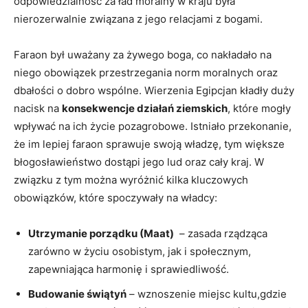
odpowiedzialność za ład moralny w kraju⁤ była
⁤nierozerwalnie związana z jego relacjami​ z bogami.
Faraon był uważany za żywego boga, co nakładało ⁤na
niego obowiązek ‍przestrzegania norm moralnych​ oraz
dbałości o dobro wspólne. Wierzenia Egipcjan ​kładły duży
nacisk na​
konsekwencje działań ziemskich
, które mogły
wpływać⁢ na ich życie pozagrobowe. ⁣Istniało ‍przekonanie,
że im⁢ lepiej faraon sprawuje swoją władzę, tym większe
błogosławieństwo dostąpi jego lud oraz cały ​kraj. ⁣W
związku z tym można wyróżnić kilka kluczowych
obowiązków, ⁢które spoczywały na władcy:
Utrzymanie porządku (Maat)
​ –​ zasada rządząca
zarówno w‌ życiu‌ osobistym, ⁤jak i społecznym,
zapewniająca harmonię i‍ sprawiedliwość.
Budowanie świątyń
– wznoszenie miejsc kultu,gdzie⁢