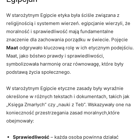
W starożytnym Egipcie etyka była⁢ ściśle związana z
religijnością i systemem⁢ wierzeń. egipcjanie wierzyli, że
moralność i​ sprawiedliwość mają fundamentalne
znaczenie dla⁤ zachowania porządku w świecie. ⁢Pojęcie
Maat
odgrywało kluczową rolę w ich⁤ etycznym podejściu.
Maat, jako ‍bóstwo prawdy i sprawiedliwości,
symbolizowała harmonię oraz równowagę, ⁣które były
⁤podstawą życia społecznego.
W ⁤starożytnym Egipcie ⁣etyczne zasady były wyraźnie
określone ⁢w różnych tekstach i dokumentach, takich jak
„Księga Zmarłych”⁢ czy „nauki z Teb”. Wskazywały one na
⁤konieczność przestrzegania ⁤zasad ⁣moralnych,które
‍obejmowały:
Sprawiedliwość
– każda osoba powinna działać