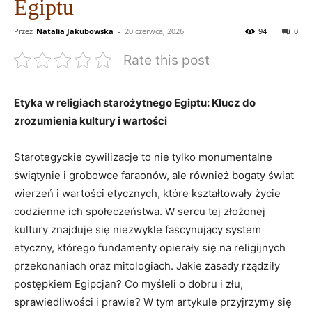
Egiptu
Przez
Natalia Jakubowska
-
20 czerwca, 2026
94
0
Rate this post
Etyka w religiach starożytnego Egiptu: Klucz do
zrozumienia kultury i wartości
Starotegyckie ‍cywilizacje to nie tylko monumentalne
świątynie i grobowce faraonów, ale również bogaty świat
wierzeń i wartości etycznych, które kształtowały życie
codzienne ich ‌społeczeństwa. W sercu tej złożonej
kultury znajduje się niezwykle‌ fascynujący system
etyczny, którego fundamenty opierały się‍ na religijnych
przekonaniach oraz mitologiach. ⁢Jakie zasady rządziły
postępkiem Egipcjan? Co ⁢myśleli o dobru i złu,
sprawiedliwości i prawie? W tym artykule przyjrzymy się