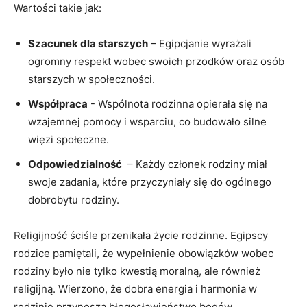
Wartości takie ​jak:
Szacunek ⁣dla starszych
– Egipcjanie wyrażali
ogromny respekt wobec ⁣swoich przodków oraz osób
starszych w społeczności.
Współpraca
⁤- Wspólnota rodzinna opierała się na
wzajemnej pomocy i wsparciu, co budowało silne
więzi społeczne.
Odpowiedzialność
⁣ – Każdy członek rodziny miał
⁢swoje‍ zadania, które przyczyniały się do ogólnego
dobrobytu rodziny.
Religijność ⁢ściśle przenikała​ życie rodzinne. Egipscy
rodzice pamiętali, ​że wypełnienie obowiązków wobec
rodziny było nie tylko kwestią moralną, ale również
religijną.‍ Wierzono, że dobra energia i harmonia‌ w
rodzinie przynoszą błogosławieństwo bogów.