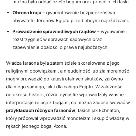
można było oddać cześć bogom oraz prosić o ich łaski.
Obrona kraju
–⁤ gwarantowanie bezpieczeństwa
obywateli i terenów ‍Egiptu przed obcymi najeźdźcami.
Prowadzenie sprawiedliwych rządów
– wydawanie
rozstrzygnięć w‍ sprawach‍ sądowych oraz
zapewnianie dbałości o prawa najuboższych.
Władza faraona‍ była zatem ściśle skorelowana z jego
religijnymi obowiązkami, a nieudolność lub zła moralność
mogły prowadzić do katastrofalnych skutków, zarówno‍
dla niego samego, jak i dla‌ całego Egiptu. ‍W zależności
⁤od okresu historii, różne dynastie wprowadzały własne
interpretacje relacji z bogami, co można zaobserwować ⁣w
przykładach różnych faraonów
, ⁣takich jak Echnaton,
który próbował wprowadzić⁢ monoteizm ‌i skupić władzę w
⁤rękach jednego boga,‌ Atona.