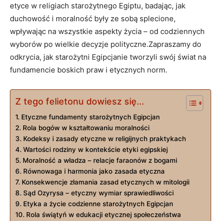
etyce w religiach starożytnego ‍Egiptu, badając, jak
duchowość i moralność były ze sobą splecione,
wpływając‌ na wszystkie ⁤aspekty życia – od codziennych
wyborów po wielkie decyzje polityczne.Zapraszamy do
odkrycia,⁢ jak ⁣starożytni Egipcjanie tworzyli swój świat na
fundamencie boskich praw i etycznych‍ norm.
Z tego felietonu dowiesz się...
Etyczne fundamenty starożytnych Egipcjan
Rola bogów w kształtowaniu​ moralności
Kodeksy i zasady etyczne​ w religijnych praktykach
Wartości rodziny w kontekście etyki egipskiej
Moralność a ⁢władza – ‍relacje faraonów‍ z bogami
Równowaga i harmonia jako ‌zasada etyczna
Konsekwencje złamania zasad etycznych w mitologii
Sąd ⁢Ozyrysa – etyczny wymiar sprawiedliwości
Etyka ‌a życie codzienne starożytnych Egipcjan
Rola świątyń ⁣w edukacji etycznej społeczeństwa