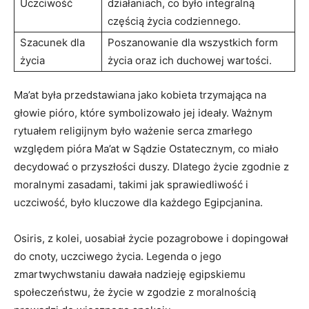
Uczciwość
działaniach, co było integralną
⁤częścią życia​ codziennego.
Szacunek dla
Poszanowanie dla wszystkich ⁣form
życia
życia oraz​ ich duchowej wartości.
Ma’at⁣ była przedstawiana jako kobieta trzymająca na⁢
głowie pióro, które symbolizowało jej ideały. Ważnym
rytuałem religijnym było ważenie serca zmarłego
‍względem pióra Ma’at w Sądzie ‍Ostatecznym, ​co miało
decydować o⁣ przyszłości duszy. Dlatego życie ⁣zgodnie⁢ z
moralnymi zasadami, takimi jak sprawiedliwość i
uczciwość, było kluczowe dla ⁤każdego Egipcjanina.
Osiris, z kolei, uosabiał​ życie‍ pozagrobowe i dopingował
do cnoty, uczciwego życia. Legenda o jego
zmartwychwstaniu ⁣dawała nadzieję egipskiemu
społeczeństwu, że życie w zgodzie z moralnością