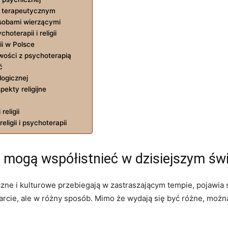
e terapeutycznym
osobami wierzącymi
oterapii i religii
ii w Polsce
wości z psychoterapią
ć
logicznej
pekty religijne
religii
eligii i psychoterapii
ia mogą współistnieć w dzisiejszym św
ne i kulturowe przebiegają w zastraszającym tempie, pojawia się
sparcie, ale w różny sposób. Mimo że wydają się być różne, mo