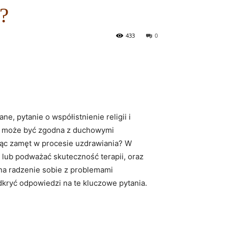
ć?
433
0
, pytanie o współistnienie religii i
h, może być zgodna z duchowymi
ając zamęt w procesie uzdrawiania? W
ać lub podważać skuteczność terapii, oraz
na radzenie sobie z problemami
dkryć odpowiedzi na te kluczowe pytania.