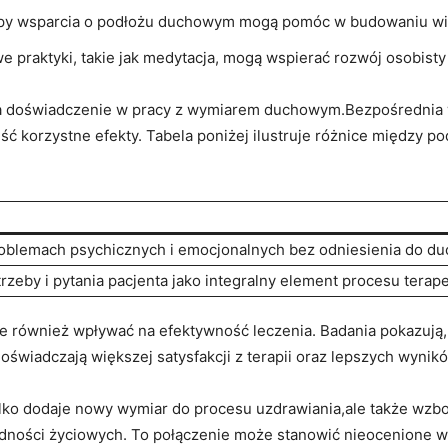
upy wsparcia o podłożu duchowym mogą pomóc w budowaniu więz
e praktyki, takie jak medytacja, mogą wspierać rozwój osobist
a doświadczenie w pracy z wymiarem duchowym.Bezpośrednia ws
ć korzystne efekty. Tabela poniżej ilustruje różnice między 
roblemach psychicznych i emocjonalnych bez odniesienia do d
zeby i pytania pacjenta jako integralny element procesu terap
e również wpływać na efektywność leczenia. Badania pokazują,
świadczają większej satysfakcji z terapii oraz lepszych wyni
lko dodaje nowy wymiar do procesu uzdrawiania,ale także wzbo
dności życiowych. To połączenie może stanowić nieocenione ws