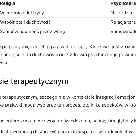
Religia
Psychotera
Wierzenia i doktryny
Narzędzia i 
Wspólnota i duchowość
Relacja ter
Samoświadomość przez wiarę
Samoświado
spółpracy między religią a psychoterapią. Kluczowe jest zrozu
lne podejście do duchowości oraz zdrowia psychicznego powinno
ciu.
sie terapeutycznym
terapeutycznym, szczególnie w kontekście integracji emocjona
e praktyki mogą wspierać ten proces. oto kilka aspektów, w k
cjentom zrozumieć swoje doświadczenia, nadając im głębszy k
ki duchowe mogą dostarczyć poczucia wsparcia w trudnych chwil