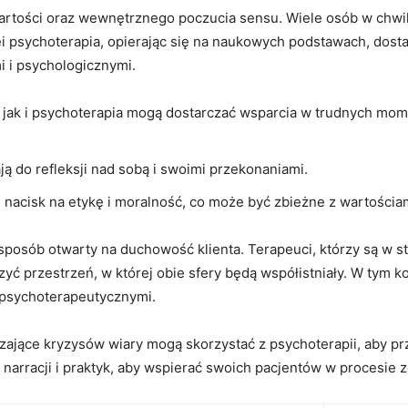
wartości oraz wewnętrznego poczucia sensu. Wiele osób w chwil
ei psychoterapia, opierając się na naukowych podstawach, dosta
 i psychologicznymi.
 jak i psychoterapia mogą dostarczać wsparcia w trudnych mom
ją do refleksji nad sobą i swoimi przekonaniami.
e nacisk na etykę i moralność, co może być zbieżne z wartości
sposób otwarty na duchowość klienta. Terapeuci, którzy są w st
ć przestrzeń, w której obie sfery będą współistniały. W tym k
 psychoterapeutycznymi.
ające kryzysów wiary mogą skorzystać z psychoterapii, aby prz
h narracji i praktyk, aby wspierać swoich pacjentów w procesie 