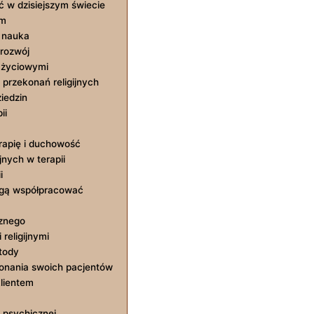
ć w dzisiejszym świecie
ym
 nauka
rozwój
i życiowymi
 przekonań religijnych
iedzin
ii
rapię i duchowość
jnych w terapii
i
ogą współpracować
cznego
religijnymi
tody
konania swoich pacjentów
klientem
 psychicznej