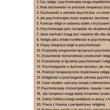
Czy religia i psychoterapia mogą współistnie
Rola duchowości w procesie terapeutyczn
Duchowość a zdrowie psychiczne: co mówi
jak psychoterapia może wspierać duchowy 
Funkcje religii w radzeniu sobie z kryzysam
Psychoterapia jako narzędzie do eksploracji
Jakie wartości mogą być wspólne dla obu dz
Religia jako źródło konfliktów w psychoterap
Etapy integracji religii w psychoterapii
Przykłady programów łączących psychote
Zrozumienie różnorodności przekonań religi
Przeszkody w łączeniu psychoterapii i religi
Psychologowie a duchowi doradcy: jak m
Praktyki terapeutyczne inspirowane religią
Religijność a postrzeganie zdrowia psychi
Case studies: sukcesy terapii z elementami 
Psychoterapia chrześcijańska: zasady i me
Jak terapeuci mogą lepiej zrozumieć prze
Zalety holistycznego podejścia w pracy z 
Praca z traumą z perspektywy religijnej
Religia jako zasób w budowaniu odporności