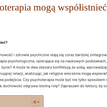
hoterapia mogą współistnie
nieć?
wość i zdrowie psychiczne stają się coraz bardziej zintegrowane
erapia psychologiczna, opierająca się na naukowych podstawac
e życie? A może te dwa obszary konfliktują ze sobą, wprowadz
nującej relacji, analizując, jak religijne wierzenia mogą wspier
dwa podejścia. Czy psychoterapia może być nie tylko sposobem 
ie duchowość odgrywa istotną rolę? Zapraszam do lektury, by o