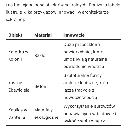
⁤i⁤ na⁢ funkcjonalność obiektów sakralnych. ⁢Poniższa tabela
ilustruje kilka przykładów innowacji w architekturze
sakralnej:
Obiekt
Materiał
Innowacje
Duże przeszklone
Katedra w
powierzchnie, które
Szkło
Kolonii
umożliwiają naturalne ​
oświetlenie wnętrza
Skulpturalne formy
kościół
architektoniczne, które​
Beton
Zbawiciela
łączą tradycję⁣ z
nowoczesnością
Wykorzystanie surowców‌
Kaplica⁤ w
Materiały
odnawialnych w ‌budowie i
‌Sant’elia
ekologiczne
wykończeniu wnętrz