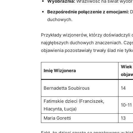
Wyobraźnia:
Wrażliwość na świat⁣ wyobra
Bezpośrednie ⁣połączenie z emocjami:
D
duchowych.
Przykłady ⁢wizjonerów, którzy doświadczyli 
najgłębszych⁣ duchowych znaczeniach. Często
objawienia pozostawiały trwały ślad nie tylk
Wiek 
Imię Wizjonera
objaw
Bernadetta Soubirous
14
Fatimskie dzieci (Franciszek,
10-11
‌Hiacynta, ⁤Łucja)
Maria ⁣Goretti
13
Fakt, że‍ dzieci często są⁢ angażowane w⁤ hi