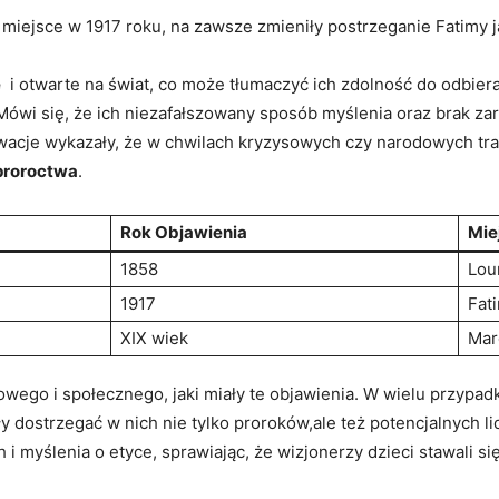
ały miejsce w 1917 roku, na ‌zawsze zmieniły‍ postrzeganie Fatim
e
​ i⁤ otwarte na ‍świat, co może tłumaczyć ich zdolność do odbier
ówi się, że ich niezafałszowany sposób myślenia oraz brak zar
acje wykazały, że ‌w‍ chwilach ⁣kryzysowych czy narodowych trag
proroctwa
.
Rok Objawienia
Mie
1858
Lou
1917
Fat
XIX wiek
Mar
wego i społecznego, jaki⁢ miały ‍te‍ objawienia. W wielu przypad
 dostrzegać w nich nie tylko proroków,ale też potencjalnych l
i myślenia o‌ etyce, sprawiając, ‍że‌ wizjonerzy dzieci stawali 