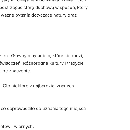
ą ⁣postrzegać sferę duchową w sposób, ⁤który
 ważne pytania dotyczące ‌natury oraz
ieci. ‌Głównym⁤ pytaniem, które się rodzi,
świadczeń. Różnorodne ⁣kultury i tradycje⁢
balne znaczenie.
ń. Oto niektóre ​z ⁣najbardziej znanych
 co doprowadziło do uznania tego‍ miejsca
tów ‍i ⁢wiernych.