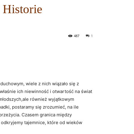
 Historie
487
1
 duchowym, wiele z nich wiązało się z
właśnie ich niewinność ⁢i otwartość na świat⁢
najmłodszych,ale również wyjątkowym
dki, postaramy się⁤ zrozumieć, na ‌ile
 przeżycia. ⁤Czasem ‌granica między
j odkryjemy tajemnice, które ​od wieków