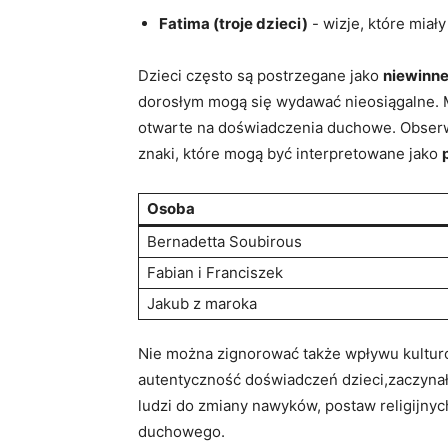
Fatima (troje ⁢dzieci)
‍-​ wizje, które mi
Dzieci ‌często są postrzegane jako
niewinn
dorosłym mogą się wydawać⁤ nieosiągalne. M
‍otwarte na‌ doświadczenia ⁣duchowe. Obserw
znaki, które‌ mogą​ być⁢ interpretowane jako
Osoba
Bernadetta Soubirous
Fabian i⁣ Franciszek
Jakub z ⁣maroka
Nie można‍ zignorować ⁣także wpływu⁤ kulturo
autentyczność doświadczeń dzieci,zaczynały
ludzi do zmiany nawyków, postaw religijnych 
duchowego.