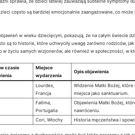
źni sprawia, że ‌dzieci łatwiej‌ zauważają subtelne symptomy du
zieci często są bardziej emocjonalnie ⁢zaangażowane, co może‍ 
objawień w wieku‌ dziecięcym, pokazują, że na ⁣całym świecie d
 są to historie,‌ które uchwyciły uwagę ‌zarówno ⁢rodziców, jak
o w ⁤życiu samych ⁣wizjonerów, ale ⁣również w społeczności, w któ
w⁣ czasie
Miejsce
Opis ‌objawienia
ienia
wydarzenia
Lourdes,
Widzenie Matki Bożej, które d
Francja
miejsca jako sanktuarium.
Fatima,
Objawienia Matki Bożej, które⁣
Portugalia
nawróceniu.
Cori, Włochy
Historia​ męczeństwa i spowi
storie związane z ⁤duchowością, może ⁤być także związany z ich c