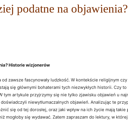
ziej podatne na objawienia?
enia? Historie wizjonerów
od zawsze fascynowały ludzkość.‌ W kontekście religijnym czy‍
tają się głównymi bohaterami tych ⁢niezwykłych historii. Czy to ⁤
 W tym artykule przyjrzymy się nie tylko zjawisku objawień u ⁢
 doświadczyli niewytłumaczalnych ⁢objawień. Analizując te przypa
nić⁣ się od tej dorosłej, oraz jaki wpływ na ich życie mają takie
niż ⁢mogłoby się‌ wydawać. Zatem⁤ zapraszam do lektury, w które