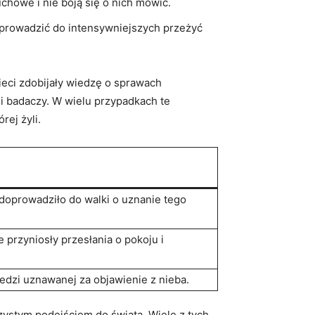
chowe i nie boją się o nich⁣ mówić.
prowadzić ⁣do intensywniejszych⁤ przeżyć
zieci zdobijały wiedzę o sprawach
 i badaczy. W ⁣wielu przypadkach te
rej żyli.
oprowadziło ⁣do walki⁢ o ⁤uznanie ⁢tego
 przyniosły przesłania o pokoju ‍i⁢
edzi uznawanej za ​objawienie ‍z nieba.
zystym‍ podejściem⁣ do świata. Wiele z tych