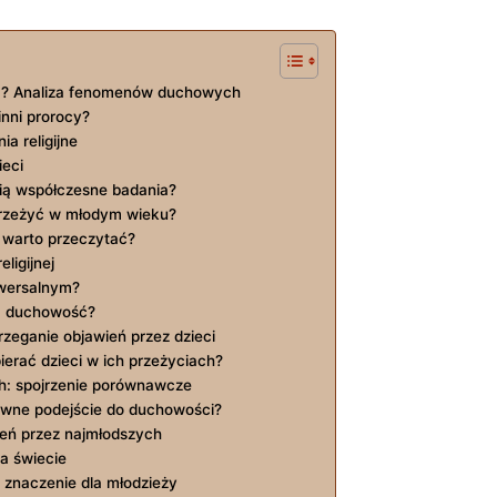
ia? Analiza fenomenów​ duchowych
inni⁣ prorocy?
ia religijne
ieci
ią współczesne badania?
przeżyć w młodym wieku?
o warto ⁣przeczytać?
ligijnej
niwersalnym?
ują duchowość?
eganie objawień przez dzieci
ierać dzieci w ich przeżyciach?
ych: ⁢spojrzenie porównawcze
tywne podejście do⁣ duchowości?
ień przez najmłodszych
a świecie
znaczenie ⁢dla ​młodzieży