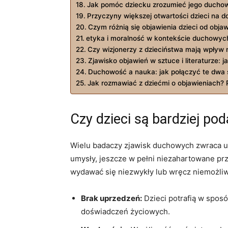
Jak pomóc dziecku ​zrozumieć jego duchow
Przyczyny większej otwartości dzieci⁢ na 
Czym różnią się objawienia dzieci od objaw
etyka i moralność⁤ w kontekście duchowych
Czy wizjonerzy z ‍dzieciństwa⁣ mają wpływ ‌
Zjawisko objawień⁤ w sztuce i⁢ literaturze:
Duchowość a ⁢nauka: jak połączyć te dwa 
Jak ‌rozmawiać‌ z dziećmi o ‍objawieniach
Czy dzieci są bardziej p
Wielu badaczy zjawisk ​duchowych zwraca uw
⁣umysły, ‌jeszcze w pełni niezahartowane‌ pr
wydawać się niezwykły lub wręcz niemożliwy
Brak uprzedzeń:
Dzieci potrafią w sposób
doświadczeń życiowych.