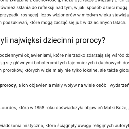
również skłania do refleksji nad tym, w jaki⁣ sposób ⁣dzieci mog
 przypadki rosnącej​ liczby ‍wizjonerów w młodym wieku stawiają
h ‍poszukiwań, które mogą zacząć się⁤ już⁢ w dziecinnych latach.
byli najwięksi dziecinni⁣ prorocy?
ziennymi ⁤objawieniami, które ​nierzadko‍ zdarzają ⁤się‌ wśród dz
stają ⁢się głównymi⁢ bohaterami tych‌ tajemniczych i duchowych do
h proroków, których wizje miały nie tylko lokalne, ale także glo
prorocy
, a ich objawienia miały⁣ wpływ‌ na wiele osób⁤ i ​wydarze
 Lourdes, która w‍ 1858 roku doświadczyła objawień Matki Bożej,
wiadczenia mistyczne, które ściągnęły uwagę religijnych autoryte