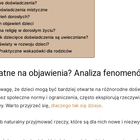
e‍ doświadczenia?
doświadczenia mistyczne
ień ​dorosłych?
 objawień dzieci
na religię w dorosłym życiu?
 jak​ dziecięce⁣ doświadczenia są uwieczniane?
światy w rozwoju dzieci?
? Praktyczne wskazówki dla rodziców
odatne na objawienia? Analiza fenome
agę, że dzieci mogą być bardziej otwarte ⁤na różnorodne doświa
zez społeczne ‍normy i ograniczenia,‍ często eksplorują ⁤rzeczy
. Warto przyjrzeć się,‍
dlaczego tak ‌się dzieje
.
 naturalny przyjmować rzeczy, ‍które​ są dla‍ nich‍ nowe i niezw