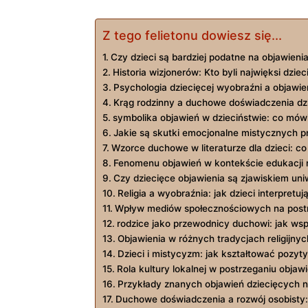
Z tego felietonu dowiesz się...
Czy dzieci są bardziej podatne na objawien
Historia ‌wizjonerów: ⁣Kto⁣ byli najwięksi dziec
Psychologia ‌dziecięcej wyobraźni ‌a​ objawien
Krąg⁢ rodzinny a duchowe ‍doświadczenia⁢ dz
symbolika objawień w dzieciństwie: co mów
Jakie są skutki emocjonalne mistycznych 
Wzorce duchowe ⁣w literaturze ⁣dla ‌dzieci: c
Fenomenu⁣ objawień ‍w​ kontekście​ edukacji re
Czy dziecięce ‍objawienia‍ są​ zjawiskiem u
Religia a wyobraźnia:​ jak dzieci interpret
Wpływ mediów społecznościowych na postrz
rodzice jako przewodnicy duchowi: jak wsp
Objawienia⁣ w ⁢różnych ​tradycjach religijn
Dzieci ⁢i ‌mistycyzm: jak kształtować pozy
Rola kultury lokalnej w postrzeganiu objaw
Przykłady znanych objawień dziecięcych n
Duchowe‌ doświadczenia a​ rozwój osobisty: 