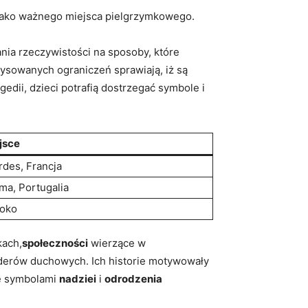
y jako ważnego ‍miejsca pielgrzymkowego.
ania rzeczywistości na⁤ sposoby, które
ysowanych ograniczeń sprawiają, iż ‍są
edii, dzieci⁣ potrafią dostrzegać symbole i
jsce
rdes, Francja
ima, Portugalia
oko
kach,
społeczności
wierzące w
iderów duchowych. Ich historie motywowały⁢
się symbolami
nadziei
i
odrodzenia