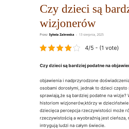
Czy dzieci są bard
wizjonerów
Przez
Sylwia Zalewska
-
13 sierpnia, 2025
4/5 - (1 vote)
Czy dzieci‍ są​ bardziej podatne na objawi
objawienia i nadprzyrodzone doświadczenia 
osobami dorosłymi, jednak to dzieci często s
sprawiają,że są bardziej​ podatne na wizje?
historiom‌ wizjonerów,którzy‍ w dzieciństwie
dziecięca percepcja ⁤rzeczywistości ⁤może róż
rzeczywistością a wyobraźnią jest cieńsza, 
⁤intrygują ludzi na ‌całym ⁣świecie.