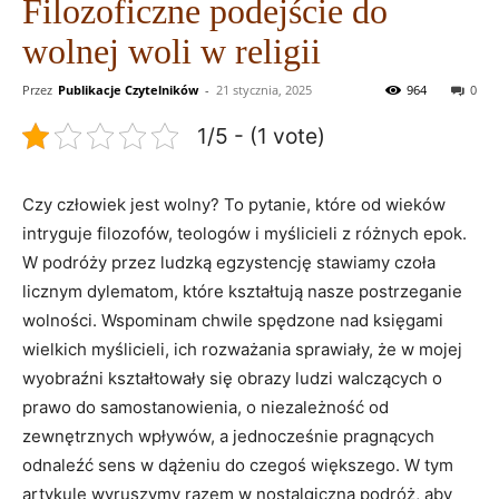
Filozoficzne podejście do
wolnej woli w religii
Przez
Publikacje Czytelników
-
21 stycznia, 2025
964
0
1/5 - (1 vote)
Czy​ człowiek jest wolny? To pytanie, które od wieków
intryguje filozofów, teologów i myślicieli z różnych epok.
W ​podróży ⁣przez ludzką egzystencję​ stawiamy czoła
licznym dylematom, które kształtują nasze⁣ postrzeganie
wolności. Wspominam chwile spędzone nad księgami‍
wielkich myślicieli,⁢ ich rozważania sprawiały, że w mojej
⁤wyobraźni ‍kształtowały się obrazy ludzi walczących o
prawo do⁣ samostanowienia, o niezależność od
zewnętrznych wpływów, a jednocześnie ‌pragnących​
odnaleźć sens w dążeniu do czegoś większego. W tym
artykule wyruszymy razem w nostalgiczną podróż, aby