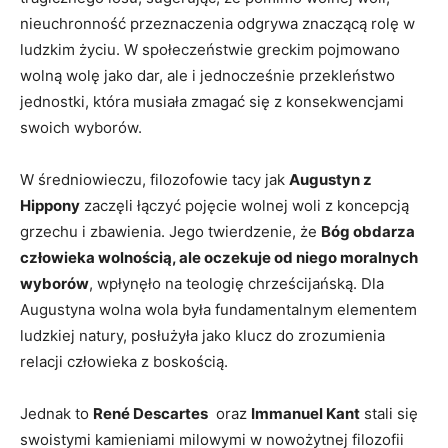
nieuchronność przeznaczenia ‌odgrywa znaczącą ​rolę w
⁤ludzkim życiu. W społeczeństwie greckim⁢ pojmowano
wolną wolę jako dar, ale ⁢i jednocześnie przekleństwo
jednostki,‍ która musiała ‍zmagać się z konsekwencjami
swoich wyborów. ⁢
W średniowieczu,‍ filozofowie tacy⁣ jak
Augustyn⁢ z
Hippony
zaczęli łączyć pojęcie wolnej woli z ‍koncepcją
grzechu⁣ i zbawienia. Jego twierdzenie, że
Bóg obdarza
człowieka wolnością, ale oczekuje od niego moralnych
wyborów
, wpłynęło na teologię chrześcijańską. Dla
Augustyna wolna wola była fundamentalnym elementem
ludzkiej natury, ‌posłużyła jako klucz ⁤do⁢ zrozumienia
relacji człowieka z boskością.
Jednak to
René Descartes
‍ oraz
Immanuel Kant
stali się
swoistymi kamieniami⁤ milowymi w nowożytnej filozofii