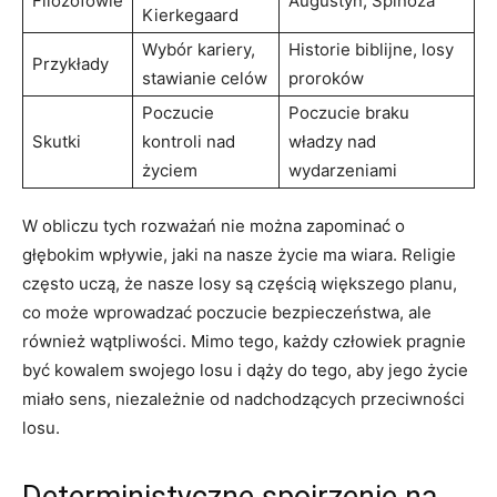
Filozofowie
Augustyn, Spinoza
Kierkegaard
Wybór kariery,
Historie biblijne, losy⁤
Przykłady
stawianie celów
proroków
Poczucie
Poczucie ‌braku
Skutki
kontroli nad⁣
władzy nad
życiem
wydarzeniami
W obliczu ‍tych rozważań ⁤nie ⁢można zapominać o‌
głębokim⁢ wpływie, jaki na ‌nasze życie ​ma wiara. Religie⁢
często uczą, że nasze losy są częścią większego planu,
co może wprowadzać poczucie ⁤bezpieczeństwa, ale
również wątpliwości. Mimo tego, ‌każdy człowiek pragnie
być ⁢kowalem swojego losu i dąży⁣ do ⁣tego, aby ‌jego życie
miało⁣ sens, niezależnie ‌od nadchodzących przeciwności
losu.
Deterministyczne spojrzenie na