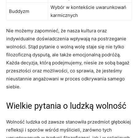
Wybór w‍ kontekście uwarunkowań
Buddyzm
karmicznych
Nie możemy ​zapomnieć, że nasza kultura oraz
indywidualne doświadczenia wpływają na​ postrzeganie
wolności. Stąd pytanie o wolną wolę staje się nie tylko
filozoficzną dysputą, ale także emocjonalną⁣ podróżą.
Każda decyzja, którą podejmujemy,​ niesie ze sobą​ bagaż
przeszłości ⁣oraz możliwości, co sprawia,​ że jesteśmy
nieustannie angażowani w proces odkrywania samego
siebie.
Wielkie pytania⁤ o ludzką wolność
Wolność ludzka⁢ od⁣ zawsze stanowiła przedmiot głębokiej‌
refleksji i sporów wśród myślicieli, zarówno tych
ugruntowanych w tradycji⁤ filozoficznej, jak i⁣ w religijnych