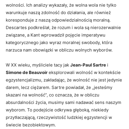
⁤wolności. Ich analizy ⁣wykazały, ​że wolna wola nie tylko⁢
warunkuje naszą zdolność do działania, ale również
koresponduje z naszą odpowiedzialnością moralną.
Descartes podkreślał, że rozum i wola ⁢są ​nierozerwalnie
związane, a‍ Kant wprowadził pojęcie imperatywu
kategorycznego jako wyraz moralnej swobody, która
narzuca nam obowiązki w​ obliczu wolnych‌ wyborów.
W XX wieku, myśliciele tacy​ jak
Jean-Paul ⁢Sartre
i
Simone de Beauvoir
eksplorowali wolność w kontekście
egzystencjalizmu, zakładając, że wolność nie ‍jest jedynie
darem, lecz ciężarem. Sartre powiadał, ⁤że⁣ „jesteśmy
skazani na wolność”, co oznacza, że​ w⁣ obliczu
absurdalności życia, musimy sami nadawać sens naszym
wyborom. To⁢ podejście odkrywa⁤ głęboką, niekiedy
przytłaczającą, rzeczywistość ludzkiej egzystencji w
świecie bezobiektowym.