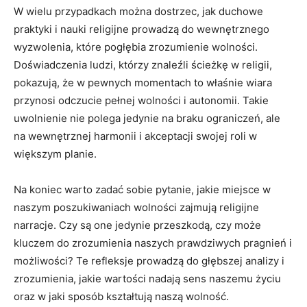
W wielu przypadkach można dostrzec,​ jak duchowe
praktyki i nauki religijne prowadzą do wewnętrznego
wyzwolenia,⁣ które pogłębia⁣ zrozumienie wolności.
Doświadczenia ludzi, ⁤którzy⁣ znaleźli ścieżkę w religii,
pokazują, że ⁣w pewnych momentach to‍ właśnie ‌wiara
przynosi ​odczucie pełnej wolności ⁢i autonomii.⁢ Takie
uwolnienie ⁢nie polega jedynie na braku ograniczeń,⁢ ale⁢
na wewnętrznej harmonii i akceptacji swojej roli w
większym⁤ planie.
Na koniec warto zadać sobie pytanie,‍ jakie miejsce w
naszym poszukiwaniach wolności zajmują religijne
narracje. ⁢Czy są one jedynie​ przeszkodą, ⁣czy może
kluczem do zrozumienia naszych⁢ prawdziwych pragnień i
możliwości?​ Te refleksje ⁣prowadzą do ⁣głębszej​ analizy ‌i‍
zrozumienia, jakie wartości nadają sens naszemu życiu
oraz w jaki sposób kształtują naszą ‍wolność.