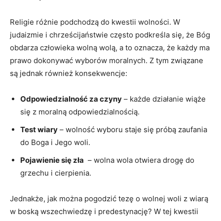
Religie różnie podchodzą ⁢do kwestii ⁣wolności. W
judaizmie i chrześcijaństwie często ​podkreśla się, że Bóg
obdarza człowieka wolną wolą, a ⁢to oznacza, że każdy ⁣ma
‍prawo⁢ dokonywać wyborów moralnych.​ Z tym związane
są jednak również konsekwencje:
Odpowiedzialność za⁤ czyny
– każde działanie wiąże
się z⁣ moralną odpowiedzialnością.
Test wiary
– wolność wyboru staje się próbą zaufania
⁤do Boga​ i Jego woli.
Pojawienie się ‍zła
⁢ – wolna wola otwiera drogę do
grzechu i⁣ cierpienia.
Jednakże, jak można pogodzić tezę‍ o ⁤wolnej woli ⁣z⁢ wiarą
w⁤ boską wszechwiedzę ⁣i predestynację? W tej kwestii