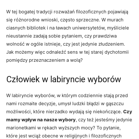
W‌ tej‍ bogatej⁤ tradycji rozważań filozoficznych pojawiają⁣
się różnorodne ‍wnioski, często sprzeczne. W‍ murach‌
ciasnych bibliotek i na ławach uniwersytetów, myśliciele ​
nieustannie zadają sobie pytaniem, czy prawdziwa
wolność w ogóle istnieje, czy jest jedynie⁣ złudzeniem.⁤
Jak możemy więc odnaleźć ⁤sens w tej ⁣starej dychotomii
pomiędzy przeznaczeniem a wolą?
Człowiek w ​labiryncie ‌wyborów
W labiryncie wyborów, w⁤ którym codziennie stają przed
nami rozmaite decyzje, umysł ludzki błądzi w ‌gąszczu
możliwości, które nierzadko wydają się niekończące.
Czy
mamy wpływ na nasze wybory
,⁢ czy też jesteśmy jedynie
marionetkami w rękach wyższych​ mocy? To pytanie,
które⁢ jest wciąż obecne ​w religijnych i filozoficznych