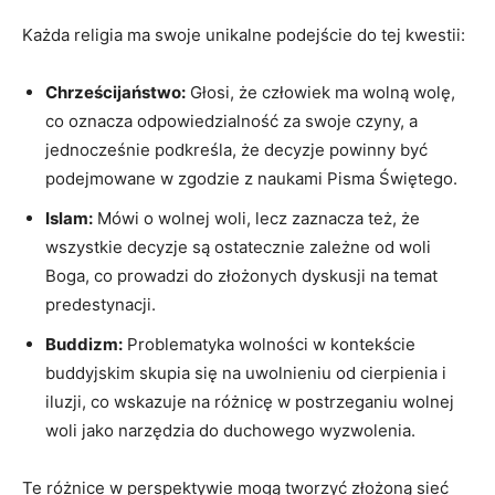
Każda religia ​ma‍ swoje unikalne podejście ​do tej kwestii:
Chrześcijaństwo:
Głosi, że człowiek ma wolną wolę,
co oznacza odpowiedzialność za‌ swoje ‍czyny, a
jednocześnie ⁣podkreśla, że decyzje powinny być
podejmowane‌ w‌ zgodzie z naukami Pisma Świętego.
Islam:
Mówi o wolnej ⁢woli, lecz ⁣zaznacza też, że
‌wszystkie decyzje są ostatecznie zależne od woli
Boga, co prowadzi do złożonych dyskusji na temat
⁢predestynacji.
Buddizm:
‌Problematyka wolności w kontekście
buddyjskim skupia⁤ się na uwolnieniu od‍ cierpienia i
iluzji, ​co wskazuje na różnicę ⁢w postrzeganiu wolnej
woli jako ‌narzędzia do duchowego‍ wyzwolenia.
Te różnice w perspektywie mogą tworzyć złożoną sieć