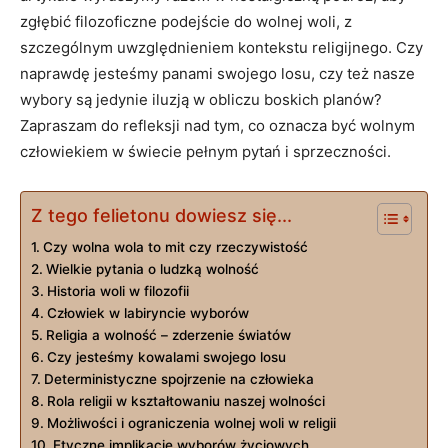
zgłębić filozoficzne podejście do wolnej⁤ woli, z
szczególnym​ uwzględnieniem kontekstu religijnego. Czy
naprawdę jesteśmy panami swojego losu, czy też nasze
wybory są​ jedynie⁤ iluzją w obliczu ⁣boskich planów?
Zapraszam do refleksji ​nad ‌tym, co oznacza być wolnym
człowiekiem w świecie pełnym pytań i sprzeczności.
Z tego felietonu dowiesz się...
Czy​ wolna wola to mit ‍czy rzeczywistość
Wielkie pytania⁤ o ludzką wolność
Historia woli w filozofii
Człowiek w ​labiryncie ‌wyborów
Religia a wolność – zderzenie⁢ światów
Czy jesteśmy kowalami swojego losu
Deterministyczne spojrzenie na człowieka
Rola religii w kształtowaniu naszej‌ wolności
Możliwości i ‌ograniczenia wolnej woli w religii
Etyczne⁣ implikacje wyborów życiowych