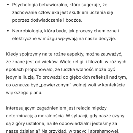
Psychologia behawioralna, która sugeruje, że
‍zachowanie człowieka jest ⁢skutkiem uczenia się ​
poprzez⁢ doświadczenie i bodźce.
Neurobiologia, która bada, jak procesy chemiczne i
elektryczne⁣ w mózgu wpływają na nasze decyzje.
Kiedy spojrzymy na te różne⁣ aspekty, można zauważyć,
że znane jest od wieków. Wiele religii i filozofii w różnych
epokach proponowało, ⁤że ludzka wolność może być
jedynie iluzją. To prowadzi ​do głębokich refleksji​ nad tym,
co oznacza⁣ być „powierzonym” wolnej woli w kontekście
‍większego planu.
Interesującym ⁢zagadnieniem ⁤jest relacja między
determinacją⁤ a moralnością. W​ sytuacji, gdy nasze czyny
są z góry ustalone, na ile⁢ odpowiedzialni jesteśmy za‌
nasze⁤ działania? Na przykład, w tradycji abrahamowej,‍