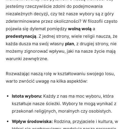
jesteśmy rzeczywiście zdolni do podejmowania
niezależnych decyzji, czy też nasze wybory ⁣są ‍z góry
zdeterminowane ⁢przez okoliczności?⁤ W filozofii⁢ często
pojawia się dylemat pomiędzy
wolną ‌wolą
a ⁢
predestynacją
. Z ⁣jednej strony, wiele religii naucza, że
każda ​dusza ma swój własny
plan
, z drugiej strony,⁣ nie
możemy zignorować​ wpływu,⁣ jaki na ‌nasze życie mają
warunki ​zewnętrzne.
Rozważając naszą​ rolę w ​kształtowaniu swojego‌ losu,‍
warto zwrócić uwagę na kilka ⁢aspektów:
Istota wyboru:
Każdy z nas ma moc wyboru, która
kształtuje nasze ścieżki. Wybory te mogą wynikać ⁢z
przekonań religijnych, moralnych czy osobistych.
Wpływ środowiska:
Rodzina, przyjaciele i kultura, w
której się⁤ wychowujemy, modelują naszą percepcję