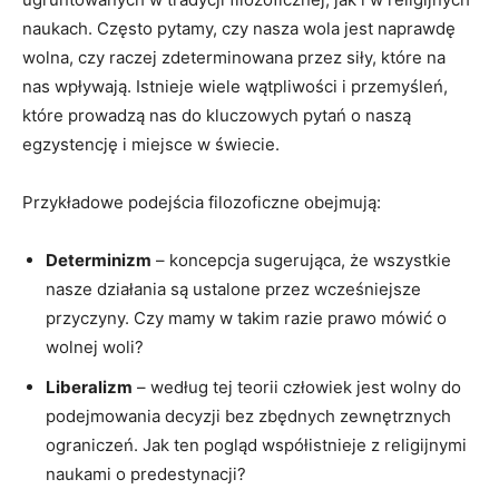
naukach. Często pytamy, ​czy nasza wola jest naprawdę
wolna,​ czy raczej zdeterminowana przez siły, ​które na
‌nas wpływają. Istnieje wiele⁣ wątpliwości⁢ i‍ przemyśleń,
które prowadzą nas ⁣do kluczowych pytań o naszą
egzystencję i miejsce w świecie.
Przykładowe ​podejścia filozoficzne obejmują:
Determinizm
– koncepcja sugerująca, że ​wszystkie
nasze ‌działania ‍są ustalone⁢ przez wcześniejsze
przyczyny. Czy mamy w⁢ takim‌ razie prawo mówić o
wolnej woli?
Liberalizm
– według tej teorii człowiek jest wolny do
podejmowania decyzji bez zbędnych zewnętrznych
ograniczeń. Jak ten pogląd współistnieje z religijnymi
naukami o predestynacji?