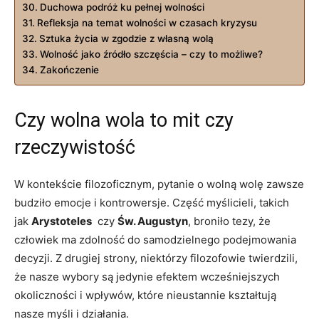
Duchowa podróż ku⁤ pełnej ‌wolności
Refleksja na⁤ temat wolności w czasach kryzysu
Sztuka życia w zgodzie z własną wolą
Wolność jako⁤ źródło ‍szczęścia ⁤– ⁤czy​ to ⁤możliwe?
Zakończenie
Czy​ wolna wola to mit ‍czy
rzeczywistość
W kontekście filozoficznym, pytanie o wolną ⁣wolę zawsze
budziło emocje i⁢ kontrowersje. Część myślicieli, takich
jak
Arystoteles
⁤ czy
Św. Augustyn
,⁤ broniło ⁤tezy, że⁢
człowiek ‌ma zdolność do samodzielnego podejmowania
decyzji. Z drugiej strony, niektórzy filozofowie twierdzili,
że nasze wybory są jedynie efektem wcześniejszych ​
okoliczności‍ i wpływów, które nieustannie kształtują
nasze​ myśli i działania.