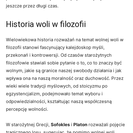
jeszcze przez ⁤długi czas.
Historia woli w filozofii
Wielowiekowa‍ historia rozważań na‌ temat wolnej woli w
filozofii stanowi fascynujący kalejdoskop myśli,⁤
przekonań i kontrowersji. ​Od czasów starożytnych
filozofowie‍ stawiali sobie pytanie o to, co⁢ to znaczy być
wolnym, jakie są granice naszej swobody działania i ‍jak
⁢wpływa ona na naszą moralność‍ oraz duchowość.‌ Przez⁤
wieki wiele‌ tradycji⁣ myślowych, od stoicyzmu‌ po
egzystencjalizm, podejmowało temat wyboru‍ i
odpowiedzialności, kształtując naszą współczesną
percepcję ⁢wolności.
W starożytnej ​Grecji,
Sofokles
i
Platon
rozważali pojęcie
tragicznego‍ losu, ‍sugerując, że pomimo‍ wolnej woli,​