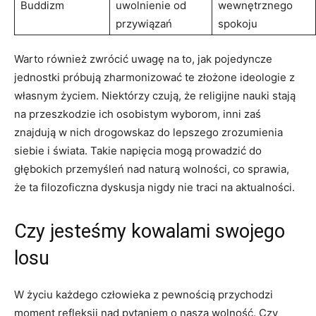
Buddizm
uwolnienie od
wewnętrznego
przywiązań
spokoju
Warto również zwrócić uwagę ⁤na to, ⁣jak pojedyncze
jednostki próbują zharmonizować‍ te złożone ideologie z
własnym życiem. Niektórzy czują, że‌ religijne nauki stają
na przeszkodzie ich osobistym wyborom, inni zaś
znajdują⁢ w nich drogowskaz do lepszego zrozumienia
siebie i świata. Takie napięcia mogą ​prowadzić do
głębokich⁤ przemyśleń nad⁤ naturą wolności, co sprawia,
że ta filozoficzna dyskusja​ nigdy nie traci na aktualności.
Czy jesteśmy kowalami swojego
losu
W ⁢życiu każdego ​człowieka z pewnością ‌przychodzi
moment refleksji nad ⁣pytaniem o naszą wolność. Czy