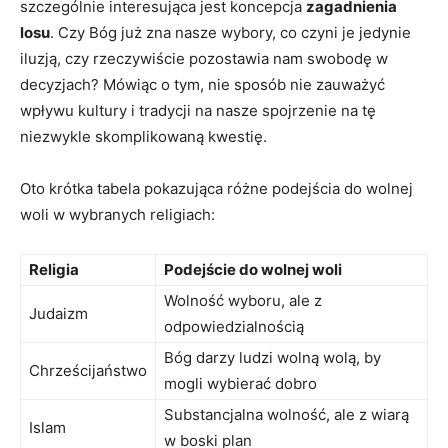
szczególnie⁢ interesująca jest koncepcja
zagadnienia⁤
losu
. Czy Bóg już‍ zna nasze wybory, co czyni je jedynie
iluzją, czy rzeczywiście⁢ pozostawia ⁤nam swobodę w
decyzjach? Mówiąc o tym, ​nie sposób nie‌ zauważyć
wpływu​ kultury i tradycji na nasze spojrzenie na‍ tę
niezwykle ⁢skomplikowaną‌ kwestię.
Oto​ krótka⁢ tabela pokazująca różne podejścia do ‍wolnej
woli​ w wybranych religiach:
Religia
Podejście do wolnej​ woli
Wolność wyboru, ale z
Judaizm
⁢odpowiedzialnością
Bóg darzy ludzi wolną wolą, ​by
Chrześcijaństwo
mogli wybierać dobro
Substancjalna wolność, ‍ale​ z wiarą
Islam
w boski plan