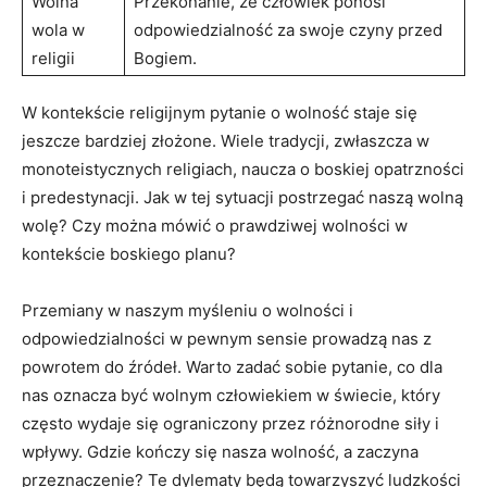
Wolna
Przekonanie, że człowiek ponosi
wola w
odpowiedzialność ⁣za ​swoje czyny przed
religii
Bogiem.
W kontekście religijnym pytanie o wolność staje się
jeszcze bardziej złożone.⁤ Wiele tradycji, zwłaszcza⁣ w
monoteistycznych religiach, naucza o boskiej opatrzności
⁣i predestynacji. Jak ‌w tej sytuacji ⁣postrzegać naszą wolną‍
wolę? Czy ⁢można mówić o prawdziwej⁢ wolności w
kontekście boskiego planu?
Przemiany w‌ naszym ⁢myśleniu​ o⁤ wolności i
odpowiedzialności w ⁣pewnym ​sensie prowadzą nas z
powrotem do źródeł. Warto zadać sobie⁣ pytanie, co dla
nas oznacza‍ być wolnym ‍człowiekiem w świecie, który
często wydaje się⁣ ograniczony przez różnorodne siły i‌
wpływy. Gdzie kończy się ​nasza wolność, a zaczyna
przeznaczenie? Te dylematy ⁣będą towarzyszyć ludzkości